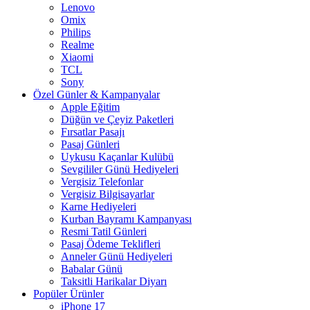
Lenovo
Omix
Philips
Realme
Xiaomi
TCL
Sony
Özel Günler & Kampanyalar
Apple Eğitim
Düğün ve Çeyiz Paketleri
Fırsatlar Pasajı
Pasaj Günleri
Uykusu Kaçanlar Kulübü
Sevgililer Günü Hediyeleri
Vergisiz Telefonlar
Vergisiz Bilgisayarlar
Karne Hediyeleri
Kurban Bayramı Kampanyası
Resmi Tatil Günleri
Pasaj Ödeme Teklifleri
Anneler Günü Hediyeleri
Babalar Günü
Taksitli Harikalar Diyarı
Popüler Ürünler
iPhone 17