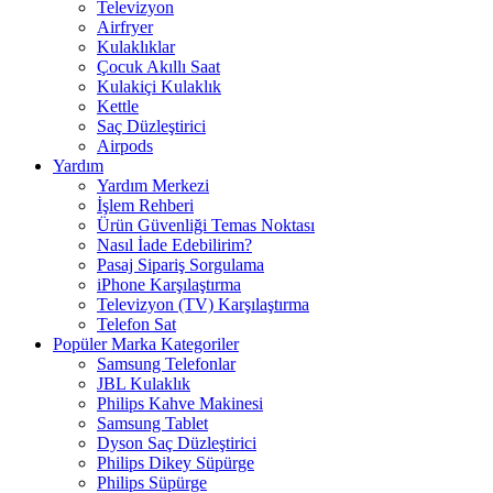
Televizyon
Airfryer
Kulaklıklar
Çocuk Akıllı Saat
Kulakiçi Kulaklık
Kettle
Saç Düzleştirici
Airpods
Yardım
Yardım Merkezi
İşlem Rehberi
Ürün Güvenliği Temas Noktası
Nasıl İade Edebilirim?
Pasaj Sipariş Sorgulama
iPhone Karşılaştırma
Televizyon (TV) Karşılaştırma
Telefon Sat
Popüler Marka Kategoriler
Samsung Telefonlar
JBL Kulaklık
Philips Kahve Makinesi
Samsung Tablet
Dyson Saç Düzleştirici
Philips Dikey Süpürge
Philips Süpürge