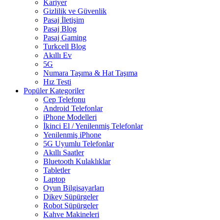
Kariyer
Gizlilik ve Güvenlik
Pasaj İletişim
Pasaj Blog
Pasaj Gaming
Turkcell Blog
Akıllı Ev
5G
Numara Taşıma & Hat Taşıma
Hız Testi
Popüler Kategoriler
Cep Telefonu
Android Telefonlar
iPhone Modelleri
İkinci El / Yenilenmiş Telefonlar
Yenilenmiş iPhone
5G Uyumlu Telefonlar
Akıllı Saatler
Bluetooth Kulaklıklar
Tabletler
Laptop
Oyun Bilgisayarları
Dikey Süpürgeler
Robot Süpürgeler
Kahve Makineleri