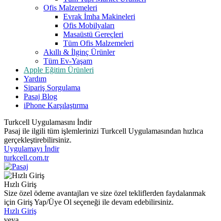
Ofis Malzemeleri
Evrak İmha Makineleri
Ofis Mobilyaları
Masaüstü Gereçleri
Tüm Ofis Malzemeleri
Akıllı & İlginç Ürünler
Tüm Ev-Yaşam
Apple Eğitim Ürünleri
Yardım
Sipariş Sorgulama
Pasaj Blog
iPhone Karşılaştırma
Turkcell Uygulamasını İndir
Pasaj ile ilgili tüm işlemlerinizi Turkcell Uygulamasından hızlıca
gerçekleştirebilirsiniz.
Uygulamayı İndir
turkcell.com.tr
Hızlı Giriş
Size özel ödeme avantajları ve size özel tekliflerden faydalanmak
için Giriş Yap/Üye Ol seçeneği ile devam edebilirsiniz.
Hızlı Giriş
veya