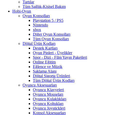
Tartılar
Tüm Sağlık-Kişisel Bakım
Hobi-Oyun
Oyun Konsolları
Playstation 5 / PS5
Nintendo
xbox
Diğer Oyun Konsolları
Tüm Oyun Konsolları
Dijital Ürün Kodları
Destek Kartları
Oyun Pinleri - Üyelikler
Spor - Dizi - Film Yayın Paketleri
Online Eğitim
Eğlence ve Müzik
Saklama Alanı
Dijital Sigorta Ürünleri
Tüm Dijital Ürün Kodları
Oyuncu Aksesuarları
Oyuncu Klavyeleri
Oyuncu Mouseları
Oyuncu Kulaklıkları
Oyuncu Koltukları
Oyuncu Joystickleri
Konsol Aksesuarları