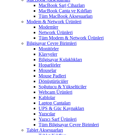
MacBook Şarj Cihazları
MacBook Çanta ve Kılıfları
Tüm MacBook Aksesuarları
Modem & Network Ürünleri
Modemler
Network Ürünleri
Tüm Modem & Network Ürünleri
Bilgisayar Çevre Birimleri
Monitörler
Klavyeler
BiIgisayar Kulaklıkları
Hoparlörler
Mouselar
Mouse Padleri
Dönüştürücüler
Soğutucu & Yükselticiler
Webcam Ürünleri
Kablolar
Laptop Çantaları
UPS & Güç Kaynakları
Yazıcılar
Yazıcı Sarf Ürünleri
Tüm Bilgisayar Çevre Birimleri
Tablet Aksesuarları