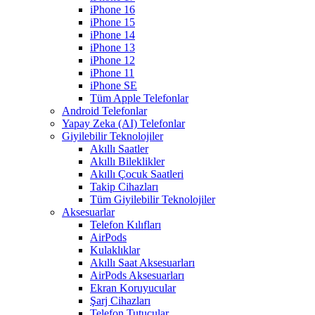
iPhone 16
iPhone 15
iPhone 14
iPhone 13
iPhone 12
iPhone 11
iPhone SE
Tüm Apple Telefonlar
Android Telefonlar
Yapay Zeka (AI) Telefonlar
Giyilebilir Teknolojiler
Akıllı Saatler
Akıllı Bileklikler
Akıllı Çocuk Saatleri
Takip Cihazları
Tüm Giyilebilir Teknolojiler
Aksesuarlar
Telefon Kılıfları
AirPods
Kulaklıklar
Akıllı Saat Aksesuarları
AirPods Aksesuarları
Ekran Koruyucular
Şarj Cihazları
Telefon Tutucular