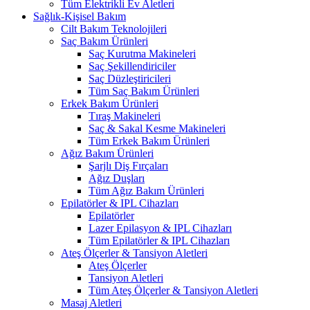
Tüm Elektrikli Ev Aletleri
Sağlık-Kişisel Bakım
Cilt Bakım Teknolojileri
Saç Bakım Ürünleri
Saç Kurutma Makineleri
Saç Şekillendiriciler
Saç Düzleştiricileri
Tüm Saç Bakım Ürünleri
Erkek Bakım Ürünleri
Tıraş Makineleri
Saç & Sakal Kesme Makineleri
Tüm Erkek Bakım Ürünleri
Ağız Bakım Ürünleri
Şarjlı Diş Fırçaları
Ağız Duşları
Tüm Ağız Bakım Ürünleri
Epilatörler & IPL Cihazları
Epilatörler
Lazer Epilasyon & IPL Cihazları
Tüm Epilatörler & IPL Cihazları
Ateş Ölçerler & Tansiyon Aletleri
Ateş Ölçerler
Tansiyon Aletleri
Tüm Ateş Ölçerler & Tansiyon Aletleri
Masaj Aletleri