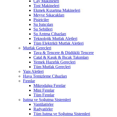
Çay Makineleri
Tost Makineleri
Ekmek Kızartma Makineleri
Meyve Sıkacakları
Pişiriciler
Su Isıtıcıları
Su Sebilleri
Su Arıtma Cihazları
Teknolojik Mutfak Aletleri
Tüm Elektrikli Mutfak Aletleri
Mutfak Gereçleri
Tava & Tencere & Düdüklü Tencere
Çatal & Kaşık & Bıçak Takımları
Yemek Hazırlık Gereçleri
Tüm Mutfak Gereçleri
Yapı Aletleri
Hava Temizleme Cihazları
Fırınlar
Mikrodalga Fırınlar
Mini Fırınlar
Tüm Fırınlar
Isıtma ve Soğutma Sistemleri
Vantilatörler
Radyatörler
Tüm Isıtma ve Soğutma Sistemleri