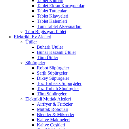
Tablet Kılıfları
Tablet Ekran Koruyucular
Tablet Tutucular
Tablet Klavyeleri
Tablet Kalemleri
Tüm Tablet Aksesuarları
Tüm Bilgisayar-Tablet
Elektrikli Ev Aletleri
Ütüler
Buharlı Ütüler
Buhar Kazanlı Ütüler
Tüm Ütüler
Süpürgeler
Robot Süpürgeler
Şarjlı Süpürgeler
Dikey Süpürgeler
Toz Torbasız Süpürgeler
Toz Torbalı Süpürgeler
Tüm Süpürgeler
Elektrikli Mutfak Aletleri
Airfryer & Fritözler
Mutfak Robotları
Blender & Mikserler
Kahve Makineleri
Kahve Çeşitleri