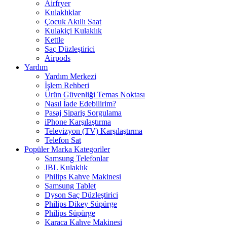
Airfryer
Kulaklıklar
Çocuk Akıllı Saat
Kulakiçi Kulaklık
Kettle
Saç Düzleştirici
Airpods
Yardım
Yardım Merkezi
İşlem Rehberi
Ürün Güvenliği Temas Noktası
Nasıl İade Edebilirim?
Pasaj Sipariş Sorgulama
iPhone Karşılaştırma
Televizyon (TV) Karşılaştırma
Telefon Sat
Popüler Marka Kategoriler
Samsung Telefonlar
JBL Kulaklık
Philips Kahve Makinesi
Samsung Tablet
Dyson Saç Düzleştirici
Philips Dikey Süpürge
Philips Süpürge
Karaca Kahve Makinesi