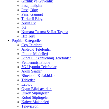
Gizlilik ve Güvenlik
Pasaj İletişim
Pasaj Blog
Pasaj Gaming
Turkcell Blog
Akıllı Ev
5G
Numara Taşıma & Hat Taşıma
Hız Testi
Popüler Kategoriler
Cep Telefonu
Android Telefonlar
iPhone Modelleri
İkinci El / Yenilenmiş Telefonlar
Yenilenmiş iPhone
5G Uyumlu Telefonlar
Akıllı Saatler
Bluetooth Kulaklıklar
Tabletler
Laptop
Oyun Bilgisayarları
Dikey Süpürgeler
Robot Süpürgeler
Kahve Makineleri
Televizyon