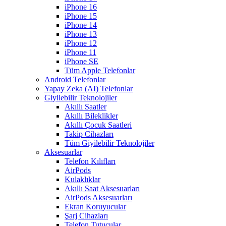
iPhone 16
iPhone 15
iPhone 14
iPhone 13
iPhone 12
iPhone 11
iPhone SE
Tüm Apple Telefonlar
Android Telefonlar
Yapay Zeka (AI) Telefonlar
Giyilebilir Teknolojiler
Akıllı Saatler
Akıllı Bileklikler
Akıllı Çocuk Saatleri
Takip Cihazları
Tüm Giyilebilir Teknolojiler
Aksesuarlar
Telefon Kılıfları
AirPods
Kulaklıklar
Akıllı Saat Aksesuarları
AirPods Aksesuarları
Ekran Koruyucular
Şarj Cihazları
Telefon Tutucular