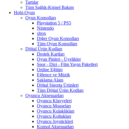
Tartılar
Tüm Sağlık-Kişisel Bakım
Hobi-Oyun
Oyun Konsolları
Playstation 5 / PS5
Nintendo
xbox
Diğer Oyun Konsolları
Tüm Oyun Konsolları
Dijital Ürün Kodları
Destek Kartları
Oyun Pinleri - Üyelikler
Spor - Dizi - Film Yayın Paketleri
Online Eğitim
Eğlence ve Müzik
Saklama Alanı
Dijital Sigorta Ürünleri
Tüm Dijital Ürün Kodları
Oyuncu Aksesuarları
Oyuncu Klavyeleri
Oyuncu Mouseları
Oyuncu Kulaklıkları
Oyuncu Koltukları
Oyuncu Joystickleri
Konsol Aksesuarları