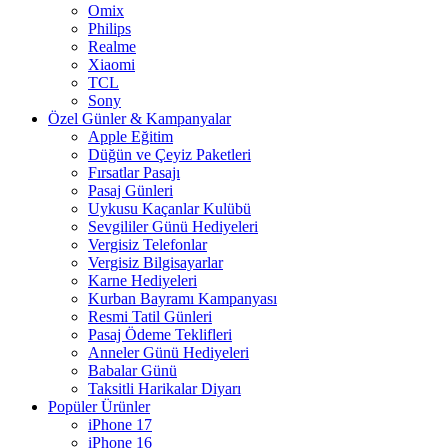
Omix
Philips
Realme
Xiaomi
TCL
Sony
Özel Günler & Kampanyalar
Apple Eğitim
Düğün ve Çeyiz Paketleri
Fırsatlar Pasajı
Pasaj Günleri
Uykusu Kaçanlar Kulübü
Sevgililer Günü Hediyeleri
Vergisiz Telefonlar
Vergisiz Bilgisayarlar
Karne Hediyeleri
Kurban Bayramı Kampanyası
Resmi Tatil Günleri
Pasaj Ödeme Teklifleri
Anneler Günü Hediyeleri
Babalar Günü
Taksitli Harikalar Diyarı
Popüler Ürünler
iPhone 17
iPhone 16