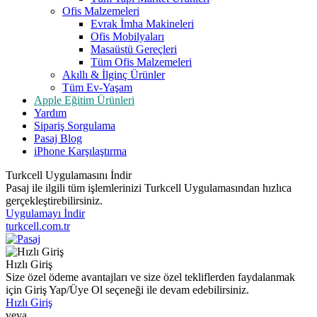
Ofis Malzemeleri
Evrak İmha Makineleri
Ofis Mobilyaları
Masaüstü Gereçleri
Tüm Ofis Malzemeleri
Akıllı & İlginç Ürünler
Tüm Ev-Yaşam
Apple Eğitim Ürünleri
Yardım
Sipariş Sorgulama
Pasaj Blog
iPhone Karşılaştırma
Turkcell Uygulamasını İndir
Pasaj ile ilgili tüm işlemlerinizi Turkcell Uygulamasından hızlıca
gerçekleştirebilirsiniz.
Uygulamayı İndir
turkcell.com.tr
Hızlı Giriş
Size özel ödeme avantajları ve size özel tekliflerden faydalanmak
için Giriş Yap/Üye Ol seçeneği ile devam edebilirsiniz.
Hızlı Giriş
veya