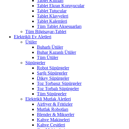
Tablet Kılıfları
Tablet Ekran Koruyucular
Tablet Tutucular
Tablet Klavyeleri
Tablet Kalemleri
Tüm Tablet Aksesuarları
Tüm Bilgisayar-Tablet
Elektrikli Ev Aletleri
Ütüler
Buharlı Ütüler
Buhar Kazanlı Ütüler
Tüm Ütüler
Süpürgeler
Robot Süpürgeler
Şarjlı Süpürgeler
Dikey Süpürgeler
Toz Torbasız Süpürgeler
Toz Torbalı Süpürgeler
Tüm Süpürgeler
Elektrikli Mutfak Aletleri
Airfryer & Fritözler
Mutfak Robotları
Blender & Mikserler
Kahve Makineleri
Kahve Çeşitleri