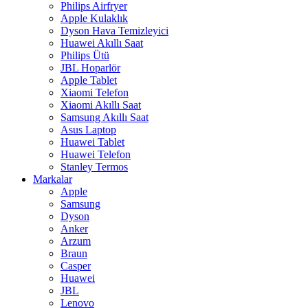
Philips Airfryer
Apple Kulaklık
Dyson Hava Temizleyici
Huawei Akıllı Saat
Philips Ütü
JBL Hoparlör
Apple Tablet
Xiaomi Telefon
Xiaomi Akıllı Saat
Samsung Akıllı Saat
Asus Laptop
Huawei Tablet
Huawei Telefon
Stanley Termos
Markalar
Apple
Samsung
Dyson
Anker
Arzum
Braun
Casper
Huawei
JBL
Lenovo