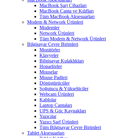
MacBook Şarj Cihazları
MacBook Çanta ve Kılıfları
Tüm MacBook Aksesuarları
Modem & Network Ürünleri
Modemler
Network Ürünleri
Tüm Modem & Network Ürünleri
Bilgisayar Çevre Birimleri
Monitörler
Klavyeler
BiIgisayar Kulaklıkları
Hoparlörler
Mouselar
Mouse Padleri
Dönüştürücüler
Soğutucu & Yükselticiler
Webcam Ürünleri
Kablolar
Laptop Çantaları
UPS & Güç Kaynakları
Yazıcılar
Yazıcı Sarf Ürünleri
Tüm Bilgisayar Çevre Birimleri
Tablet Aksesuarları