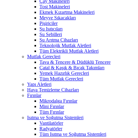
Çay Makineleri
Tost Makineleri
Ekmek Kızartma Makineleri
Meyve Sıkacakları
Pişiriciler
Su Isıtıcıları
Su Sebilleri
Su Arıtma Cihazları
Teknolojik Mutfak Aletleri
Tüm Elektrikli Mutfak Aletleri
Mutfak Gereçleri
Tava & Tencere & Düdüklü Tencere
Çatal & Kaşık & Bıçak Takımları
Yemek Hazırlık Gereçleri
Tüm Mutfak Gereçleri
Yapı Aletleri
Hava Temizleme Cihazları
Fırınlar
Mikrodalga Fırınlar
Mini Fırınlar
Tüm Fırınlar
Isıtma ve Soğutma Sistemleri
Vantilatörler
Radyatörler
Tüm Isıtma ve Soğutma Sistemleri