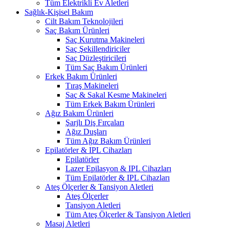
Tüm Elektrikli Ev Aletleri
Sağlık-Kişisel Bakım
Cilt Bakım Teknolojileri
Saç Bakım Ürünleri
Saç Kurutma Makineleri
Saç Şekillendiriciler
Saç Düzleştiricileri
Tüm Saç Bakım Ürünleri
Erkek Bakım Ürünleri
Tıraş Makineleri
Saç & Sakal Kesme Makineleri
Tüm Erkek Bakım Ürünleri
Ağız Bakım Ürünleri
Şarjlı Diş Fırçaları
Ağız Duşları
Tüm Ağız Bakım Ürünleri
Epilatörler & IPL Cihazları
Epilatörler
Lazer Epilasyon & IPL Cihazları
Tüm Epilatörler & IPL Cihazları
Ateş Ölçerler & Tansiyon Aletleri
Ateş Ölçerler
Tansiyon Aletleri
Tüm Ateş Ölçerler & Tansiyon Aletleri
Masaj Aletleri