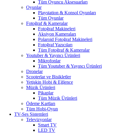
Tüm Oyuncu Aksesuarları
Oyunlar
Playstation & Konsol Oyunları
Tüm Oyunlar
Fotoğraf & Kameralar
Fotoğraf Makineleri
Aksiyon Kameraları
Polaroid Fotoğraf Makineleri
Fotoğraf Yazıcıları
Tüm Fotoğraf & Kameralar
Youtuber & Yayıncı Ürünleri
Mikrofonlar
Tüm Youtuber & Yayıncı Ürünleri
Dronelar
Scooterlar ve Bisikletler
Yetişkin Hobi & Eğlence
Müzik Ürünleri
Pikaplar
Tüm Müzik Ürünleri
Ödeme Kartları
Tüm Hobi-Oyun
TV-Ses Sistemleri
Televizyonlar
Smart TV
LED TV