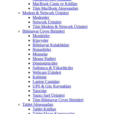
MacBook Çanta ve Kılıfları
Tüm MacBook Aksesuarları
Modem & Network Ürünleri
Modemler
Network Ürünleri
Tüm Modem & Network Ürünleri
Bilgisayar Çevre Birimleri
Monitörler
Klavyeler
BiIgisayar Kulaklıkları
Hoparlörler
Mouselar
Mouse Padleri
Dönüştürücüler
Soğutucu & Yükselticiler
Webcam Ürünleri
Kablolar
Laptop Çantaları
UPS & Güç Kaynakları
Yazıcılar
Yazıcı Sarf Ürünleri
Tüm Bilgisayar Çevre Birimleri
Tablet Aksesuarları
Tablet Kılıfları
Tablet Ekran Koruyucular