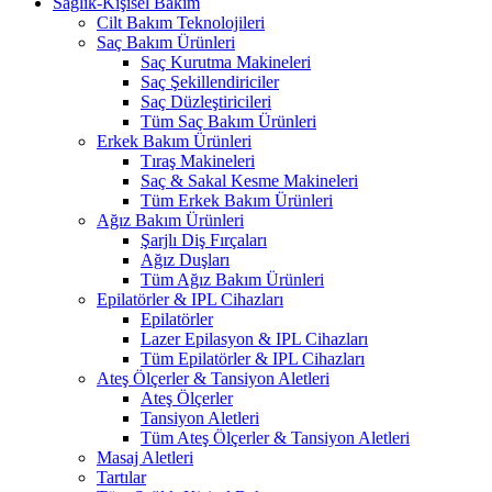
Sağlık-Kişisel Bakım
Cilt Bakım Teknolojileri
Saç Bakım Ürünleri
Saç Kurutma Makineleri
Saç Şekillendiriciler
Saç Düzleştiricileri
Tüm Saç Bakım Ürünleri
Erkek Bakım Ürünleri
Tıraş Makineleri
Saç & Sakal Kesme Makineleri
Tüm Erkek Bakım Ürünleri
Ağız Bakım Ürünleri
Şarjlı Diş Fırçaları
Ağız Duşları
Tüm Ağız Bakım Ürünleri
Epilatörler & IPL Cihazları
Epilatörler
Lazer Epilasyon & IPL Cihazları
Tüm Epilatörler & IPL Cihazları
Ateş Ölçerler & Tansiyon Aletleri
Ateş Ölçerler
Tansiyon Aletleri
Tüm Ateş Ölçerler & Tansiyon Aletleri
Masaj Aletleri
Tartılar