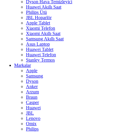
Dyson Hava Temizleyici
Huawei Akıllı Saat
Philips Ütü
JBL Hoparlör
Apple Tablet
Xiaomi Telefon
Xiaomi Akıllı Saat
Samsung Akıllı Saat
Asus Laptop
Huawei Tablet
Huawei Telefon
Stanley Termos
Markalar
Apple
Samsung
Dyson
Anker
Arzum
Braun
Casper
Huawei
JBL
Lenovo
Omix
Philips