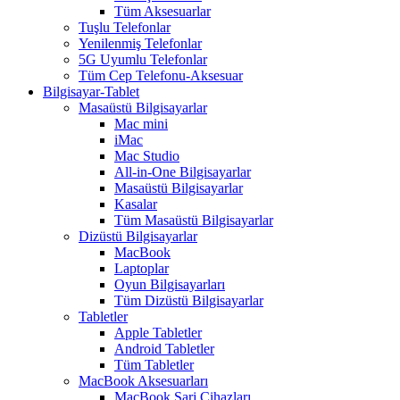
Tüm Aksesuarlar
Tuşlu Telefonlar
Yenilenmiş Telefonlar
5G Uyumlu Telefonlar
Tüm Cep Telefonu-Aksesuar
Bilgisayar-Tablet
Masaüstü Bilgisayarlar
Mac mini
iMac
Mac Studio
All-in-One Bilgisayarlar
Masaüstü Bilgisayarlar
Kasalar
Tüm Masaüstü Bilgisayarlar
Dizüstü Bilgisayarlar
MacBook
Laptoplar
Oyun Bilgisayarları
Tüm Dizüstü Bilgisayarlar
Tabletler
Apple Tabletler
Android Tabletler
Tüm Tabletler
MacBook Aksesuarları
MacBook Şarj Cihazları