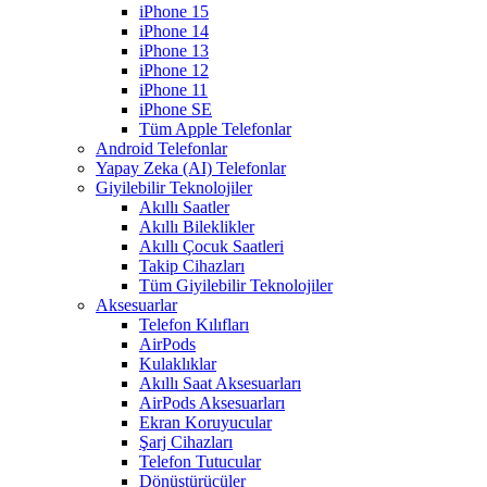
iPhone 15
iPhone 14
iPhone 13
iPhone 12
iPhone 11
iPhone SE
Tüm Apple Telefonlar
Android Telefonlar
Yapay Zeka (AI) Telefonlar
Giyilebilir Teknolojiler
Akıllı Saatler
Akıllı Bileklikler
Akıllı Çocuk Saatleri
Takip Cihazları
Tüm Giyilebilir Teknolojiler
Aksesuarlar
Telefon Kılıfları
AirPods
Kulaklıklar
Akıllı Saat Aksesuarları
AirPods Aksesuarları
Ekran Koruyucular
Şarj Cihazları
Telefon Tutucular
Dönüştürücüler