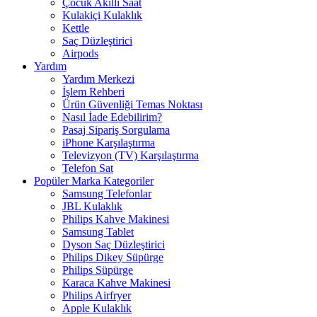
Çocuk Akıllı Saat
Kulakiçi Kulaklık
Kettle
Saç Düzleştirici
Airpods
Yardım
Yardım Merkezi
İşlem Rehberi
Ürün Güvenliği Temas Noktası
Nasıl İade Edebilirim?
Pasaj Sipariş Sorgulama
iPhone Karşılaştırma
Televizyon (TV) Karşılaştırma
Telefon Sat
Popüler Marka Kategoriler
Samsung Telefonlar
JBL Kulaklık
Philips Kahve Makinesi
Samsung Tablet
Dyson Saç Düzleştirici
Philips Dikey Süpürge
Philips Süpürge
Karaca Kahve Makinesi
Philips Airfryer
Apple Kulaklık