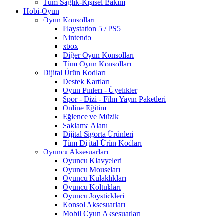
Tüm Sağlık-Kişisel Bakım
Hobi-Oyun
Oyun Konsolları
Playstation 5 / PS5
Nintendo
xbox
Diğer Oyun Konsolları
Tüm Oyun Konsolları
Dijital Ürün Kodları
Destek Kartları
Oyun Pinleri - Üyelikler
Spor - Dizi - Film Yayın Paketleri
Online Eğitim
Eğlence ve Müzik
Saklama Alanı
Dijital Sigorta Ürünleri
Tüm Dijital Ürün Kodları
Oyuncu Aksesuarları
Oyuncu Klavyeleri
Oyuncu Mouseları
Oyuncu Kulaklıkları
Oyuncu Koltukları
Oyuncu Joystickleri
Konsol Aksesuarları
Mobil Oyun Aksesuarları