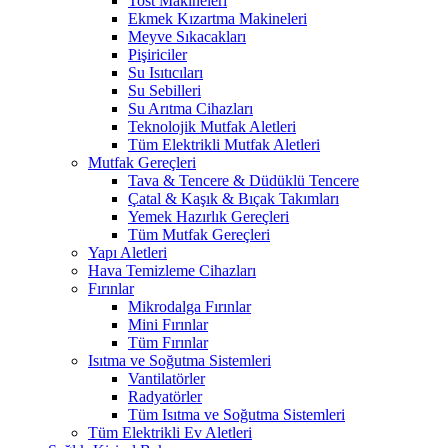
Tost Makineleri
Ekmek Kızartma Makineleri
Meyve Sıkacakları
Pişiriciler
Su Isıtıcıları
Su Sebilleri
Su Arıtma Cihazları
Teknolojik Mutfak Aletleri
Tüm Elektrikli Mutfak Aletleri
Mutfak Gereçleri
Tava & Tencere & Düdüklü Tencere
Çatal & Kaşık & Bıçak Takımları
Yemek Hazırlık Gereçleri
Tüm Mutfak Gereçleri
Yapı Aletleri
Hava Temizleme Cihazları
Fırınlar
Mikrodalga Fırınlar
Mini Fırınlar
Tüm Fırınlar
Isıtma ve Soğutma Sistemleri
Vantilatörler
Radyatörler
Tüm Isıtma ve Soğutma Sistemleri
Tüm Elektrikli Ev Aletleri