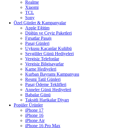
Realme
Xiaomi
TCL
Sony
Özel Günler & Kampanyalar
Apple Eğitim
Düğün ve Çeyiz Paketleri
Fırsatlar Pasajı
Pasaj Günleri
Uykusu Kaçanlar Kulübü
Sevgililer Günü Hediyeleri
Vergisiz Telefonlar
Vergisiz Bilgisayarlar
Karne Hediyeleri
Kurban Bayramı Kampanyası
Resmi Tatil Günleri
Pasaj Ödeme Teklifleri
Anneler Günü Hediyeleri
Babalar Günü
Taksitli Harikalar Diyarı
Popüler Ürünler
iPhone 17
iPhone 16
iPhone Air
iPhone 16 Pro Max