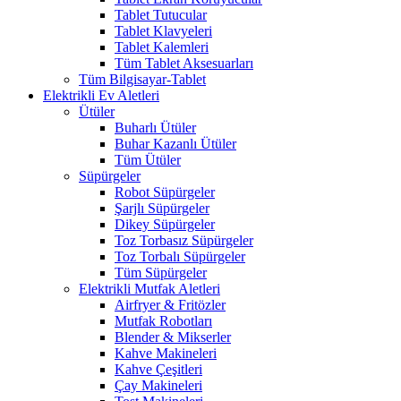
Tablet Tutucular
Tablet Klavyeleri
Tablet Kalemleri
Tüm Tablet Aksesuarları
Tüm Bilgisayar-Tablet
Elektrikli Ev Aletleri
Ütüler
Buharlı Ütüler
Buhar Kazanlı Ütüler
Tüm Ütüler
Süpürgeler
Robot Süpürgeler
Şarjlı Süpürgeler
Dikey Süpürgeler
Toz Torbasız Süpürgeler
Toz Torbalı Süpürgeler
Tüm Süpürgeler
Elektrikli Mutfak Aletleri
Airfryer & Fritözler
Mutfak Robotları
Blender & Mikserler
Kahve Makineleri
Kahve Çeşitleri
Çay Makineleri