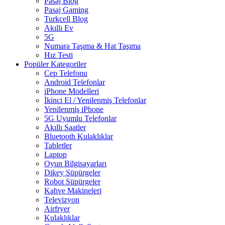
Pasaj Blog
Pasaj Gaming
Turkcell Blog
Akıllı Ev
5G
Numara Taşıma & Hat Taşıma
Hız Testi
Popüler Kategoriler
Cep Telefonu
Android Telefonlar
iPhone Modelleri
İkinci El / Yenilenmiş Telefonlar
Yenilenmiş iPhone
5G Uyumlu Telefonlar
Akıllı Saatler
Bluetooth Kulaklıklar
Tabletler
Laptop
Oyun Bilgisayarları
Dikey Süpürgeler
Robot Süpürgeler
Kahve Makineleri
Televizyon
Airfryer
Kulaklıklar