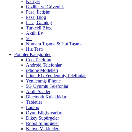
Kariyer
Gizlilik ve Güvenlik
Pasaj İletişim
Pasaj Blog
Pasaj Gaming
Turkcell Blog
Akıllı Ev
5G
Numara Taşıma & Hat Taşıma
Hız Testi
Popüler Kategoriler
Cep Telefonu
Android Telefonlar
iPhone Modelleri
İkinci El / Yenilenmiş Telefonlar
Yenilenmiş iPhone
5G Uyumlu Telefonlar
Akıllı Saatler
Bluetooth Kulaklıklar
Tabletler
Laptop
Oyun Bilgisayarları
Dikey Süpürgeler
Robot Süpürgeler
Kahve Makineleri