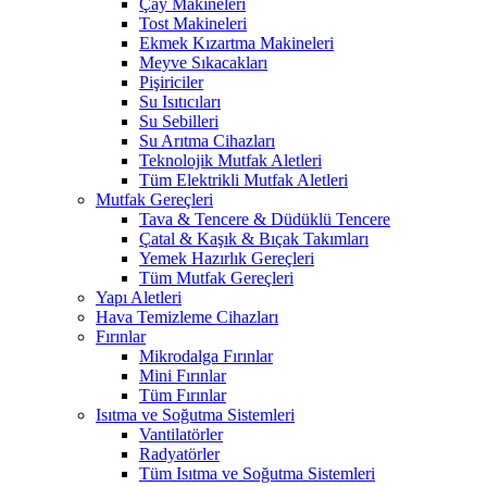
Çay Makineleri
Tost Makineleri
Ekmek Kızartma Makineleri
Meyve Sıkacakları
Pişiriciler
Su Isıtıcıları
Su Sebilleri
Su Arıtma Cihazları
Teknolojik Mutfak Aletleri
Tüm Elektrikli Mutfak Aletleri
Mutfak Gereçleri
Tava & Tencere & Düdüklü Tencere
Çatal & Kaşık & Bıçak Takımları
Yemek Hazırlık Gereçleri
Tüm Mutfak Gereçleri
Yapı Aletleri
Hava Temizleme Cihazları
Fırınlar
Mikrodalga Fırınlar
Mini Fırınlar
Tüm Fırınlar
Isıtma ve Soğutma Sistemleri
Vantilatörler
Radyatörler
Tüm Isıtma ve Soğutma Sistemleri