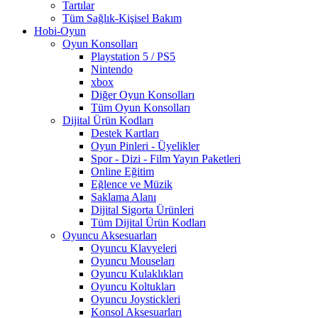
Tartılar
Tüm Sağlık-Kişisel Bakım
Hobi-Oyun
Oyun Konsolları
Playstation 5 / PS5
Nintendo
xbox
Diğer Oyun Konsolları
Tüm Oyun Konsolları
Dijital Ürün Kodları
Destek Kartları
Oyun Pinleri - Üyelikler
Spor - Dizi - Film Yayın Paketleri
Online Eğitim
Eğlence ve Müzik
Saklama Alanı
Dijital Sigorta Ürünleri
Tüm Dijital Ürün Kodları
Oyuncu Aksesuarları
Oyuncu Klavyeleri
Oyuncu Mouseları
Oyuncu Kulaklıkları
Oyuncu Koltukları
Oyuncu Joystickleri
Konsol Aksesuarları