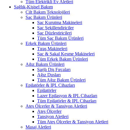
Tüm Elektrikli Ev Aletleri
Sağlık-Kişisel Bakım
Cilt Bakım Teknolojileri
Saç Bakım Ürünleri
Saç Kurutma Makineleri
Saç Şekillendiriciler
Saç Düzleştiricileri
Tüm Saç Bakım Ürünleri
Erkek Bakım Ürünleri
Tıraş Makineleri
Saç & Sakal Kesme Makineleri
Tüm Erkek Bakım Ürünleri
Ağız Bakım Ürünleri
Şarjlı Diş Fırçaları
Ağız Duşları
Tüm Ağız Bakım Ürünleri
Epilatörler & IPL Cihazları
Epilatörler
Lazer Epilasyon & IPL Cihazları
Tüm Epilatörler & IPL Cihazları
Ateş Ölçerler & Tansiyon Aletleri
Ateş Ölçerler
Tansiyon Aletleri
Tüm Ateş Ölçerler & Tansiyon Aletleri
Masaj Aletleri