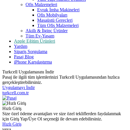
Ofis Malzemeleri
Evrak İmha Makineleri
Ofis Mobilyaları
Masaüstü Gereçleri
Tüm Ofis Malzemeleri
Akıllı & İlginç Ürünler
Tüm Ev-Yaşam
Apple Eğitim Ürünleri
Yardım
Sipariş Sorgulama
Pasaj Blog
iPhone Karşılaştırma
Turkcell Uygulamasını İndir
Pasaj ile ilgili tüm işlemlerinizi Turkcell Uygulamasından hızlıca
gerçekleştirebilirsiniz.
Uygulamayı İndir
turkcell.com.tr
Hızlı Giriş
Size özel ödeme avantajları ve size özel tekliflerden faydalanmak
için Giriş Yap/Üye Ol seçeneği ile devam edebilirsiniz.
Hızlı Giriş
veya