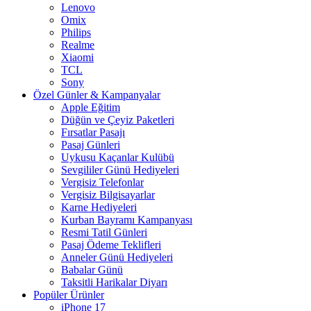
Lenovo
Omix
Philips
Realme
Xiaomi
TCL
Sony
Özel Günler & Kampanyalar
Apple Eğitim
Düğün ve Çeyiz Paketleri
Fırsatlar Pasajı
Pasaj Günleri
Uykusu Kaçanlar Kulübü
Sevgililer Günü Hediyeleri
Vergisiz Telefonlar
Vergisiz Bilgisayarlar
Karne Hediyeleri
Kurban Bayramı Kampanyası
Resmi Tatil Günleri
Pasaj Ödeme Teklifleri
Anneler Günü Hediyeleri
Babalar Günü
Taksitli Harikalar Diyarı
Popüler Ürünler
iPhone 17