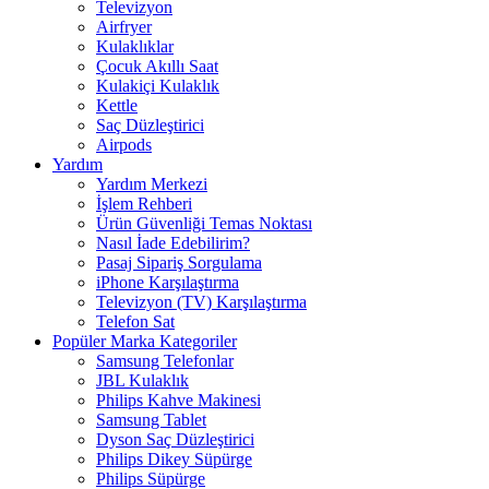
Televizyon
Airfryer
Kulaklıklar
Çocuk Akıllı Saat
Kulakiçi Kulaklık
Kettle
Saç Düzleştirici
Airpods
Yardım
Yardım Merkezi
İşlem Rehberi
Ürün Güvenliği Temas Noktası
Nasıl İade Edebilirim?
Pasaj Sipariş Sorgulama
iPhone Karşılaştırma
Televizyon (TV) Karşılaştırma
Telefon Sat
Popüler Marka Kategoriler
Samsung Telefonlar
JBL Kulaklık
Philips Kahve Makinesi
Samsung Tablet
Dyson Saç Düzleştirici
Philips Dikey Süpürge
Philips Süpürge