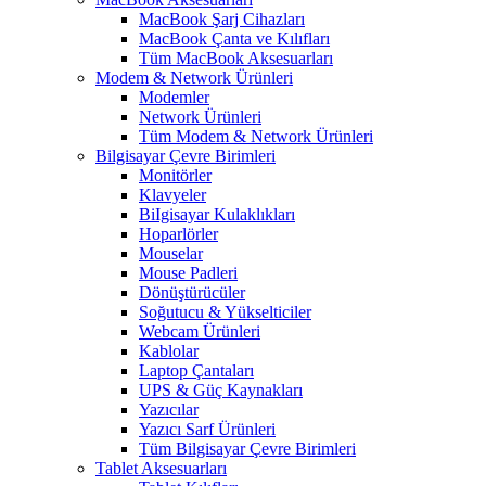
MacBook Şarj Cihazları
MacBook Çanta ve Kılıfları
Tüm MacBook Aksesuarları
Modem & Network Ürünleri
Modemler
Network Ürünleri
Tüm Modem & Network Ürünleri
Bilgisayar Çevre Birimleri
Monitörler
Klavyeler
BiIgisayar Kulaklıkları
Hoparlörler
Mouselar
Mouse Padleri
Dönüştürücüler
Soğutucu & Yükselticiler
Webcam Ürünleri
Kablolar
Laptop Çantaları
UPS & Güç Kaynakları
Yazıcılar
Yazıcı Sarf Ürünleri
Tüm Bilgisayar Çevre Birimleri
Tablet Aksesuarları