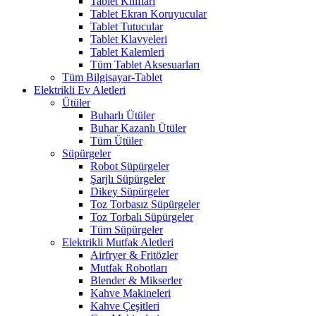
Tablet Kılıfları
Tablet Ekran Koruyucular
Tablet Tutucular
Tablet Klavyeleri
Tablet Kalemleri
Tüm Tablet Aksesuarları
Tüm Bilgisayar-Tablet
Elektrikli Ev Aletleri
Ütüler
Buharlı Ütüler
Buhar Kazanlı Ütüler
Tüm Ütüler
Süpürgeler
Robot Süpürgeler
Şarjlı Süpürgeler
Dikey Süpürgeler
Toz Torbasız Süpürgeler
Toz Torbalı Süpürgeler
Tüm Süpürgeler
Elektrikli Mutfak Aletleri
Airfryer & Fritözler
Mutfak Robotları
Blender & Mikserler
Kahve Makineleri
Kahve Çeşitleri