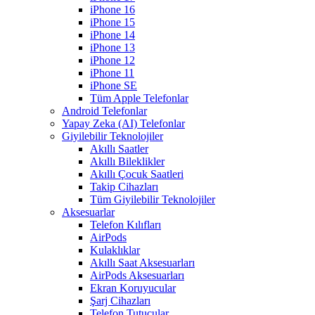
iPhone 16
iPhone 15
iPhone 14
iPhone 13
iPhone 12
iPhone 11
iPhone SE
Tüm Apple Telefonlar
Android Telefonlar
Yapay Zeka (AI) Telefonlar
Giyilebilir Teknolojiler
Akıllı Saatler
Akıllı Bileklikler
Akıllı Çocuk Saatleri
Takip Cihazları
Tüm Giyilebilir Teknolojiler
Aksesuarlar
Telefon Kılıfları
AirPods
Kulaklıklar
Akıllı Saat Aksesuarları
AirPods Aksesuarları
Ekran Koruyucular
Şarj Cihazları
Telefon Tutucular