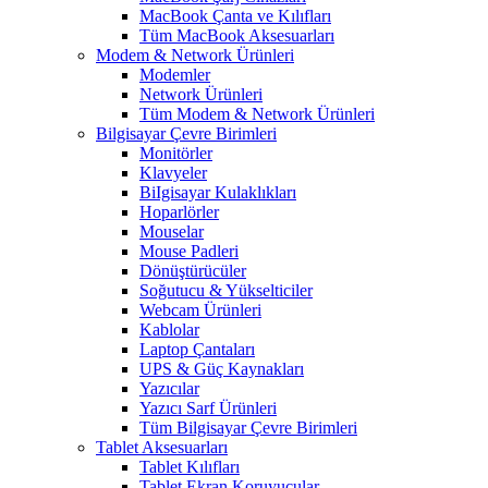
MacBook Çanta ve Kılıfları
Tüm MacBook Aksesuarları
Modem & Network Ürünleri
Modemler
Network Ürünleri
Tüm Modem & Network Ürünleri
Bilgisayar Çevre Birimleri
Monitörler
Klavyeler
BiIgisayar Kulaklıkları
Hoparlörler
Mouselar
Mouse Padleri
Dönüştürücüler
Soğutucu & Yükselticiler
Webcam Ürünleri
Kablolar
Laptop Çantaları
UPS & Güç Kaynakları
Yazıcılar
Yazıcı Sarf Ürünleri
Tüm Bilgisayar Çevre Birimleri
Tablet Aksesuarları
Tablet Kılıfları
Tablet Ekran Koruyucular