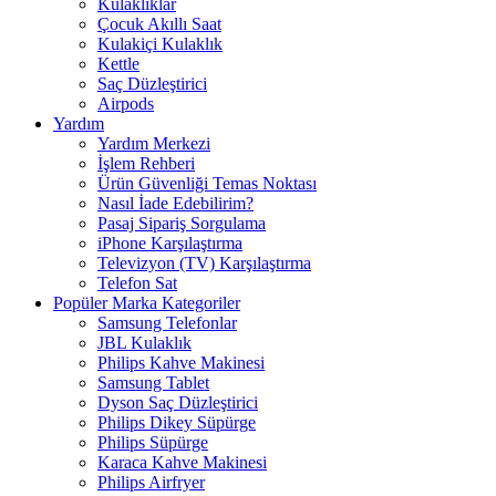
Kulaklıklar
Çocuk Akıllı Saat
Kulakiçi Kulaklık
Kettle
Saç Düzleştirici
Airpods
Yardım
Yardım Merkezi
İşlem Rehberi
Ürün Güvenliği Temas Noktası
Nasıl İade Edebilirim?
Pasaj Sipariş Sorgulama
iPhone Karşılaştırma
Televizyon (TV) Karşılaştırma
Telefon Sat
Popüler Marka Kategoriler
Samsung Telefonlar
JBL Kulaklık
Philips Kahve Makinesi
Samsung Tablet
Dyson Saç Düzleştirici
Philips Dikey Süpürge
Philips Süpürge
Karaca Kahve Makinesi
Philips Airfryer