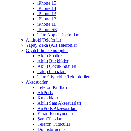
iPhone 15
iPhone 14
iPhone 13
iPhone 12
iPhone 11
iPhone SE
Tüm Apple Telefonlar
Android Telefonlar
Yapay Zeka (AI) Telefonlar
Giyilebilir Teknolojiler
Akıllı Saatler
Akıllı Bileklikler
Akıllı Çocuk Saatleri
Takip Cihazları
Tüm Giyilebilir Teknolojiler
Aksesuarlar
Telefon Kılıfları
AirPods
Kulaklıklar
Akıllı Saat Aksesuarları
AirPods Aksesuarları
Ekran Koruyucular
Şarj Cihazları
Telefon Tutucular
Dönüştürücüler