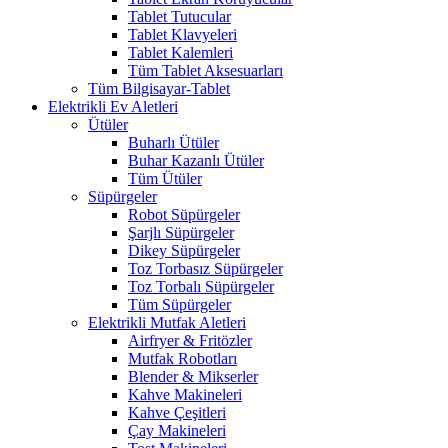
Tablet Tutucular
Tablet Klavyeleri
Tablet Kalemleri
Tüm Tablet Aksesuarları
Tüm Bilgisayar-Tablet
Elektrikli Ev Aletleri
Ütüler
Buharlı Ütüler
Buhar Kazanlı Ütüler
Tüm Ütüler
Süpürgeler
Robot Süpürgeler
Şarjlı Süpürgeler
Dikey Süpürgeler
Toz Torbasız Süpürgeler
Toz Torbalı Süpürgeler
Tüm Süpürgeler
Elektrikli Mutfak Aletleri
Airfryer & Fritözler
Mutfak Robotları
Blender & Mikserler
Kahve Makineleri
Kahve Çeşitleri
Çay Makineleri