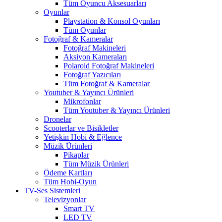
Tüm Oyuncu Aksesuarları
Oyunlar
Playstation & Konsol Oyunları
Tüm Oyunlar
Fotoğraf & Kameralar
Fotoğraf Makineleri
Aksiyon Kameraları
Polaroid Fotoğraf Makineleri
Fotoğraf Yazıcıları
Tüm Fotoğraf & Kameralar
Youtuber & Yayıncı Ürünleri
Mikrofonlar
Tüm Youtuber & Yayıncı Ürünleri
Dronelar
Scooterlar ve Bisikletler
Yetişkin Hobi & Eğlence
Müzik Ürünleri
Pikaplar
Tüm Müzik Ürünleri
Ödeme Kartları
Tüm Hobi-Oyun
TV-Ses Sistemleri
Televizyonlar
Smart TV
LED TV