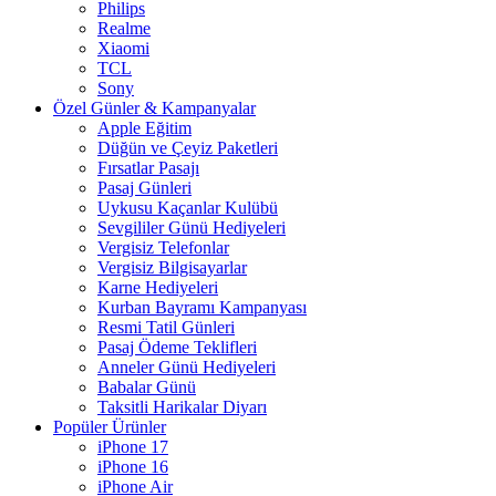
Philips
Realme
Xiaomi
TCL
Sony
Özel Günler & Kampanyalar
Apple Eğitim
Düğün ve Çeyiz Paketleri
Fırsatlar Pasajı
Pasaj Günleri
Uykusu Kaçanlar Kulübü
Sevgililer Günü Hediyeleri
Vergisiz Telefonlar
Vergisiz Bilgisayarlar
Karne Hediyeleri
Kurban Bayramı Kampanyası
Resmi Tatil Günleri
Pasaj Ödeme Teklifleri
Anneler Günü Hediyeleri
Babalar Günü
Taksitli Harikalar Diyarı
Popüler Ürünler
iPhone 17
iPhone 16
iPhone Air