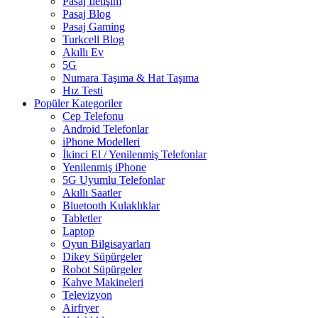
Pasaj İletişim
Pasaj Blog
Pasaj Gaming
Turkcell Blog
Akıllı Ev
5G
Numara Taşıma & Hat Taşıma
Hız Testi
Popüler Kategoriler
Cep Telefonu
Android Telefonlar
iPhone Modelleri
İkinci El / Yenilenmiş Telefonlar
Yenilenmiş iPhone
5G Uyumlu Telefonlar
Akıllı Saatler
Bluetooth Kulaklıklar
Tabletler
Laptop
Oyun Bilgisayarları
Dikey Süpürgeler
Robot Süpürgeler
Kahve Makineleri
Televizyon
Airfryer