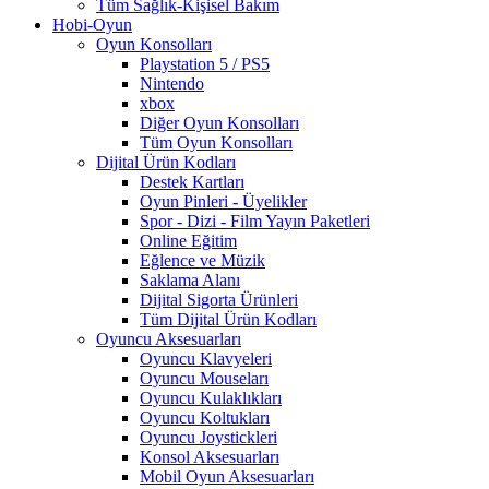
Tüm Sağlık-Kişisel Bakım
Hobi-Oyun
Oyun Konsolları
Playstation 5 / PS5
Nintendo
xbox
Diğer Oyun Konsolları
Tüm Oyun Konsolları
Dijital Ürün Kodları
Destek Kartları
Oyun Pinleri - Üyelikler
Spor - Dizi - Film Yayın Paketleri
Online Eğitim
Eğlence ve Müzik
Saklama Alanı
Dijital Sigorta Ürünleri
Tüm Dijital Ürün Kodları
Oyuncu Aksesuarları
Oyuncu Klavyeleri
Oyuncu Mouseları
Oyuncu Kulaklıkları
Oyuncu Koltukları
Oyuncu Joystickleri
Konsol Aksesuarları
Mobil Oyun Aksesuarları