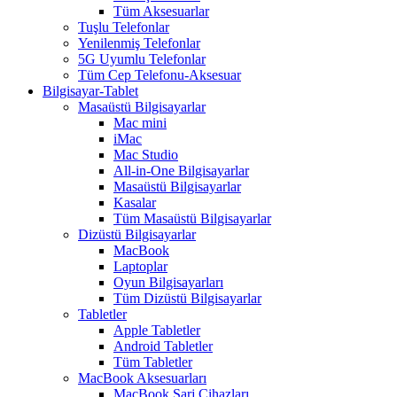
Tüm Aksesuarlar
Tuşlu Telefonlar
Yenilenmiş Telefonlar
5G Uyumlu Telefonlar
Tüm Cep Telefonu-Aksesuar
Bilgisayar-Tablet
Masaüstü Bilgisayarlar
Mac mini
iMac
Mac Studio
All-in-One Bilgisayarlar
Masaüstü Bilgisayarlar
Kasalar
Tüm Masaüstü Bilgisayarlar
Dizüstü Bilgisayarlar
MacBook
Laptoplar
Oyun Bilgisayarları
Tüm Dizüstü Bilgisayarlar
Tabletler
Apple Tabletler
Android Tabletler
Tüm Tabletler
MacBook Aksesuarları
MacBook Şarj Cihazları