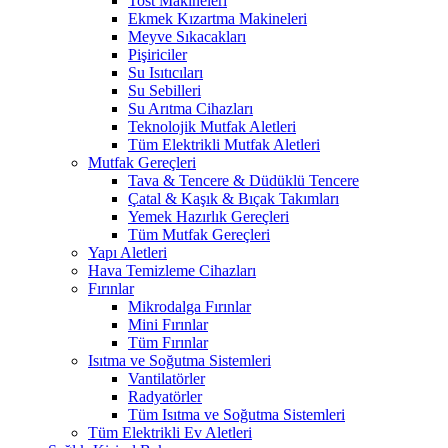
Tost Makineleri
Ekmek Kızartma Makineleri
Meyve Sıkacakları
Pişiriciler
Su Isıtıcıları
Su Sebilleri
Su Arıtma Cihazları
Teknolojik Mutfak Aletleri
Tüm Elektrikli Mutfak Aletleri
Mutfak Gereçleri
Tava & Tencere & Düdüklü Tencere
Çatal & Kaşık & Bıçak Takımları
Yemek Hazırlık Gereçleri
Tüm Mutfak Gereçleri
Yapı Aletleri
Hava Temizleme Cihazları
Fırınlar
Mikrodalga Fırınlar
Mini Fırınlar
Tüm Fırınlar
Isıtma ve Soğutma Sistemleri
Vantilatörler
Radyatörler
Tüm Isıtma ve Soğutma Sistemleri
Tüm Elektrikli Ev Aletleri