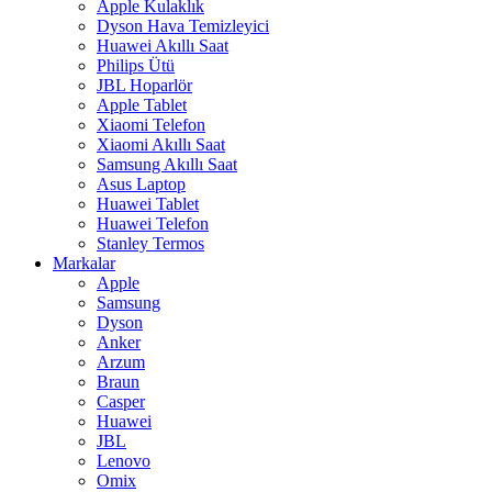
Apple Kulaklık
Dyson Hava Temizleyici
Huawei Akıllı Saat
Philips Ütü
JBL Hoparlör
Apple Tablet
Xiaomi Telefon
Xiaomi Akıllı Saat
Samsung Akıllı Saat
Asus Laptop
Huawei Tablet
Huawei Telefon
Stanley Termos
Markalar
Apple
Samsung
Dyson
Anker
Arzum
Braun
Casper
Huawei
JBL
Lenovo
Omix