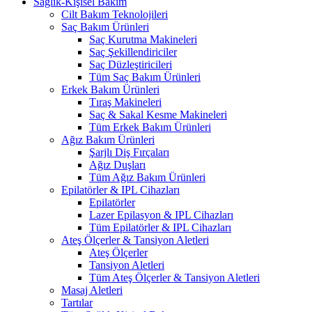
Sağlık-Kişisel Bakım
Cilt Bakım Teknolojileri
Saç Bakım Ürünleri
Saç Kurutma Makineleri
Saç Şekillendiriciler
Saç Düzleştiricileri
Tüm Saç Bakım Ürünleri
Erkek Bakım Ürünleri
Tıraş Makineleri
Saç & Sakal Kesme Makineleri
Tüm Erkek Bakım Ürünleri
Ağız Bakım Ürünleri
Şarjlı Diş Fırçaları
Ağız Duşları
Tüm Ağız Bakım Ürünleri
Epilatörler & IPL Cihazları
Epilatörler
Lazer Epilasyon & IPL Cihazları
Tüm Epilatörler & IPL Cihazları
Ateş Ölçerler & Tansiyon Aletleri
Ateş Ölçerler
Tansiyon Aletleri
Tüm Ateş Ölçerler & Tansiyon Aletleri
Masaj Aletleri
Tartılar