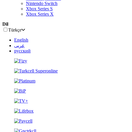
Nintendo Switch
Xbox Series S
Xbox Series X
Dil
Türkçe
English
عربى
русский