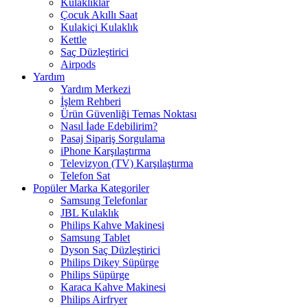
Kulaklıklar
Çocuk Akıllı Saat
Kulakiçi Kulaklık
Kettle
Saç Düzleştirici
Airpods
Yardım
Yardım Merkezi
İşlem Rehberi
Ürün Güvenliği Temas Noktası
Nasıl İade Edebilirim?
Pasaj Sipariş Sorgulama
iPhone Karşılaştırma
Televizyon (TV) Karşılaştırma
Telefon Sat
Popüler Marka Kategoriler
Samsung Telefonlar
JBL Kulaklık
Philips Kahve Makinesi
Samsung Tablet
Dyson Saç Düzleştirici
Philips Dikey Süpürge
Philips Süpürge
Karaca Kahve Makinesi
Philips Airfryer