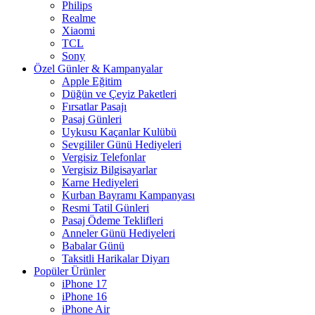
Philips
Realme
Xiaomi
TCL
Sony
Özel Günler & Kampanyalar
Apple Eğitim
Düğün ve Çeyiz Paketleri
Fırsatlar Pasajı
Pasaj Günleri
Uykusu Kaçanlar Kulübü
Sevgililer Günü Hediyeleri
Vergisiz Telefonlar
Vergisiz Bilgisayarlar
Karne Hediyeleri
Kurban Bayramı Kampanyası
Resmi Tatil Günleri
Pasaj Ödeme Teklifleri
Anneler Günü Hediyeleri
Babalar Günü
Taksitli Harikalar Diyarı
Popüler Ürünler
iPhone 17
iPhone 16
iPhone Air