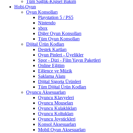
Tüm Sağlık-Kişisel Bakım
Hobi-Oyun
Oyun Konsolları
Playstation 5 / PS5
Nintendo
xbox
Diğer Oyun Konsolları
Tüm Oyun Konsolları
Dijital Ürün Kodları
Destek Kartları
Oyun Pinleri - Üyelikler
Spor - Dizi - Film Yayın Paketleri
Online Eğitim
Eğlence ve Müzik
Saklama Alanı
Dijital Sigorta Ürünleri
Tüm Dijital Ürün Kodları
Oyuncu Aksesuarları
Oyuncu Klavyeleri
Oyuncu Mouseları
Oyuncu Kulaklıkları
Oyuncu Koltukları
Oyuncu Joystickleri
Konsol Aksesuarları
Mobil Oyun Aksesuarları