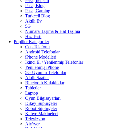
Pasaj İletişim
Pasaj Blog
Pasaj Gaming
Turkcell Blog
Akıllı Ev
5G
Numara Taşıma & Hat Taşıma
Hız Testi
Popüler Kategoriler
Cep Telefonu
Android Telefonlar
iPhone Modelleri
İkinci El / Yenilenmiş Telefonlar
Yenilenmiş iPhone
5G Uyumlu Telefonlar
Akıllı Saatler
Bluetooth Kulaklıklar
Tabletler
Laptop
Oyun Bilgisayarları
Dikey Süpürgeler
Robot Süpürgeler
Kahve Makineleri
Televizyon
Airfryer