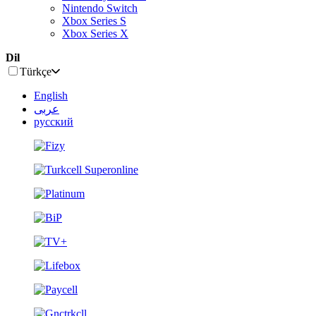
Nintendo Switch
Xbox Series S
Xbox Series X
Dil
Türkçe
English
عربى
русский