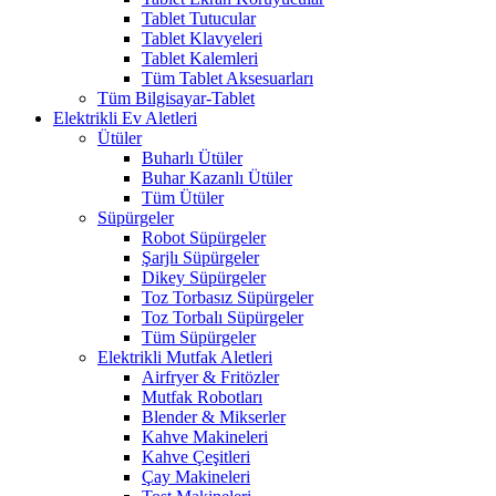
Tablet Tutucular
Tablet Klavyeleri
Tablet Kalemleri
Tüm Tablet Aksesuarları
Tüm Bilgisayar-Tablet
Elektrikli Ev Aletleri
Ütüler
Buharlı Ütüler
Buhar Kazanlı Ütüler
Tüm Ütüler
Süpürgeler
Robot Süpürgeler
Şarjlı Süpürgeler
Dikey Süpürgeler
Toz Torbasız Süpürgeler
Toz Torbalı Süpürgeler
Tüm Süpürgeler
Elektrikli Mutfak Aletleri
Airfryer & Fritözler
Mutfak Robotları
Blender & Mikserler
Kahve Makineleri
Kahve Çeşitleri
Çay Makineleri