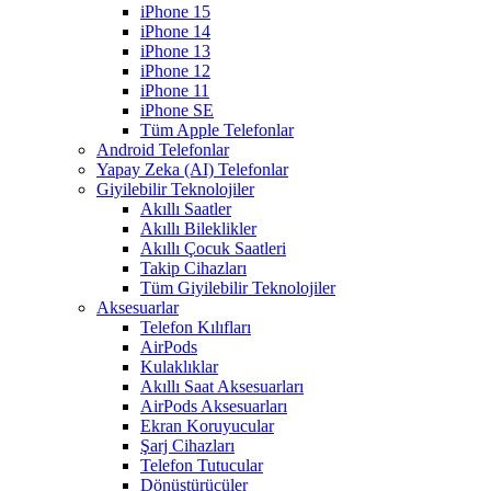
iPhone 15
iPhone 14
iPhone 13
iPhone 12
iPhone 11
iPhone SE
Tüm Apple Telefonlar
Android Telefonlar
Yapay Zeka (AI) Telefonlar
Giyilebilir Teknolojiler
Akıllı Saatler
Akıllı Bileklikler
Akıllı Çocuk Saatleri
Takip Cihazları
Tüm Giyilebilir Teknolojiler
Aksesuarlar
Telefon Kılıfları
AirPods
Kulaklıklar
Akıllı Saat Aksesuarları
AirPods Aksesuarları
Ekran Koruyucular
Şarj Cihazları
Telefon Tutucular
Dönüştürücüler