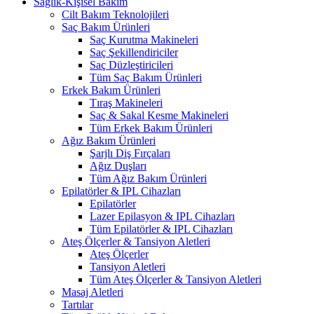
Sağlık-Kişisel Bakım
Cilt Bakım Teknolojileri
Saç Bakım Ürünleri
Saç Kurutma Makineleri
Saç Şekillendiriciler
Saç Düzleştiricileri
Tüm Saç Bakım Ürünleri
Erkek Bakım Ürünleri
Tıraş Makineleri
Saç & Sakal Kesme Makineleri
Tüm Erkek Bakım Ürünleri
Ağız Bakım Ürünleri
Şarjlı Diş Fırçaları
Ağız Duşları
Tüm Ağız Bakım Ürünleri
Epilatörler & IPL Cihazları
Epilatörler
Lazer Epilasyon & IPL Cihazları
Tüm Epilatörler & IPL Cihazları
Ateş Ölçerler & Tansiyon Aletleri
Ateş Ölçerler
Tansiyon Aletleri
Tüm Ateş Ölçerler & Tansiyon Aletleri
Masaj Aletleri
Tartılar