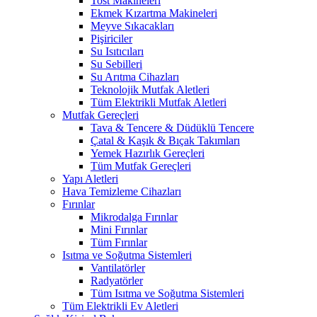
Tost Makineleri
Ekmek Kızartma Makineleri
Meyve Sıkacakları
Pişiriciler
Su Isıtıcıları
Su Sebilleri
Su Arıtma Cihazları
Teknolojik Mutfak Aletleri
Tüm Elektrikli Mutfak Aletleri
Mutfak Gereçleri
Tava & Tencere & Düdüklü Tencere
Çatal & Kaşık & Bıçak Takımları
Yemek Hazırlık Gereçleri
Tüm Mutfak Gereçleri
Yapı Aletleri
Hava Temizleme Cihazları
Fırınlar
Mikrodalga Fırınlar
Mini Fırınlar
Tüm Fırınlar
Isıtma ve Soğutma Sistemleri
Vantilatörler
Radyatörler
Tüm Isıtma ve Soğutma Sistemleri
Tüm Elektrikli Ev Aletleri