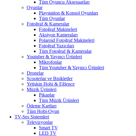
Tüm Oyuncu Aksesuarları
Oyunlar
Playstation & Konsol Oyunları
Tüm Oyunlar
Fotoğraf & Kameralar
Fotoğraf Makineleri
Aksiyon Kameraları
Polaroid Fotoğraf Makineleri
Fotoğraf Yazıcıları
Tüm Fotoğraf & Kameralar
Youtuber & Yayıncı Ürünleri
Mikrofonlar
Tüm Youtuber & Yayıncı Ürünleri
Dronelar
Scooterlar ve Bisikletler
Yetişkin Hobi & Eğlence
Müzik Ürünleri
Pikaplar
Tüm Müzik Ürünleri
Ödeme Kartları
Tüm Hobi-Oyun
TV-Ses Sistemleri
Televizyonlar
Smart TV
LED TV