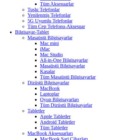
Tüm Aksesuarlar
Tuşlu Telefonlar
Yenilenmiş Telefonlar
5G Uyumlu Telefonlar
Tüm Cep Telefonu-Aksesuar
Bilgisayar-Tablet
Masaüstü Bilgisayarlar
Mac mini
iMac
Mac Studio
All-in-One Bilgisayarlar
Masaüstü Bilgisayarlar
Kasalar
Tüm Masaüstü Bilgisayarlar
Dizüstü Bilgisayarlar
MacBook
Laptoplar
Oyun Bilgisayarları
Tüm Dizüstü Bilgisayarlar
Tabletler
Apple Tabletler
Android Tabletler
Tüm Tabletler
MacBook Aksesuarları
MacBook Şarj Cihazları