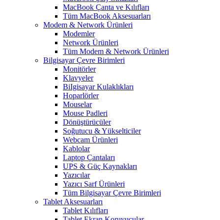
MacBook Çanta ve Kılıfları
Tüm MacBook Aksesuarları
Modem & Network Ürünleri
Modemler
Network Ürünleri
Tüm Modem & Network Ürünleri
Bilgisayar Çevre Birimleri
Monitörler
Klavyeler
BiIgisayar Kulaklıkları
Hoparlörler
Mouselar
Mouse Padleri
Dönüştürücüler
Soğutucu & Yükselticiler
Webcam Ürünleri
Kablolar
Laptop Çantaları
UPS & Güç Kaynakları
Yazıcılar
Yazıcı Sarf Ürünleri
Tüm Bilgisayar Çevre Birimleri
Tablet Aksesuarları
Tablet Kılıfları
Tablet Ekran Koruyucular