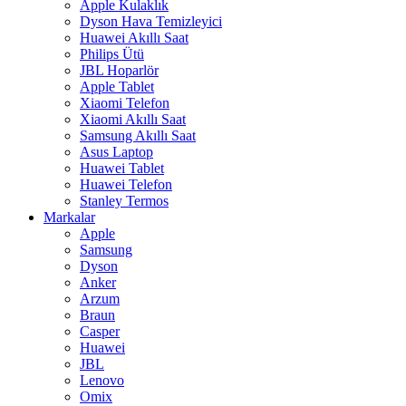
Apple Kulaklık
Dyson Hava Temizleyici
Huawei Akıllı Saat
Philips Ütü
JBL Hoparlör
Apple Tablet
Xiaomi Telefon
Xiaomi Akıllı Saat
Samsung Akıllı Saat
Asus Laptop
Huawei Tablet
Huawei Telefon
Stanley Termos
Markalar
Apple
Samsung
Dyson
Anker
Arzum
Braun
Casper
Huawei
JBL
Lenovo
Omix