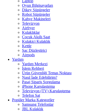
Laptop
Oyun Bilgisayarları
Dikey Süpürgeler
Robot Süpürgeler
Kahve Makineleri
Televizyon
Airfryer
Kulaklıklar
Çocuk Akıllı Saat
Kulakiçi Kulaklık
Kettle
Saç Düzleştirici
Airpods
Yardım
Yardım Merkezi
İşlem Rehberi
Ürün Güvenliği Temas Noktası
Nasıl İade Edebilirim?
Pasaj Sipariş Sorgulama
iPhone Karşılaştırma
Televizyon (TV) Karşılaştırma
Telefon Sat
Popüler Marka Kategoriler
Samsung Telefonlar
JBL Kulaklık