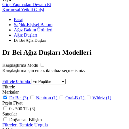
Giriş Yapmadan Devam Et
Kurumsal Yetkili Girişi
Pasaj
Sağlık-Kişisel Bakım
Ağız Bakım Ürünleri
Ağız Duşları
Dr Bei Ağız Duşları
Dr Bei Ağız Duşları Modelleri
Karşılaştırma Modu
Karşılaştırma için en az iki cihaz seçmelisiniz.
Filtrele
0
Sırala
Filtrele
Markalar
Dr Bei (
3
)
Neutron (
1
)
Oral-B (
1
)
Whirtz (
1
)
Peşin Fiyat
0 - 500 TL (
3
)
Satıcılar
Doğansan Bilişim
Filtreleri Temizle
Uygula