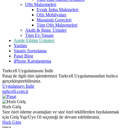
Ofis Malzemeleri
Evrak İmha Makineleri
Ofis Mobilyaları
Masaüstü Gereçleri
Tüm Ofis Malzemeleri
Akıllı & İlginç Ürünler
Tüm Ev-Yaşam
Apple Eğitim Ürünleri
Yardım
Sipariş Sorgulama
Pasaj Blog
iPhone Karşılaştırma
Turkcell Uygulamasını İndir
Pasaj ile ilgili tüm işlemlerinizi Turkcell Uygulamasından hızlıca
gerçekleştirebilirsiniz.
Uygulamayı İndir
turkcell.com.tr
Hızlı Giriş
Size özel ödeme avantajları ve size özel tekliflerden faydalanmak
için Giriş Yap/Üye Ol seçeneği ile devam edebilirsiniz.
Hızlı Giriş
veya