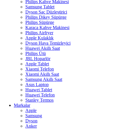
Philips Kahve Makinesi
Samsung Tablet
Dyson Saç Düzleştirici
Philips Dikey Süpürge
Philips Süpürge
Karaca Kahve Makinesi
Philips Airfryer
Apple Kulaklık
Dyson Hava Temizleyici
Huawei Akıllı Saat
Philips Ütü
JBL Hoparlör
Apple Tablet
Xiaomi Telefon
Xiaomi Akıllı Saat
Samsung Akıllı Saat
Asus Laptop
Huawei Tablet
Huawei Telefon
Stanley Termos
Markalar
Apple
Samsung
Dyson
Anker