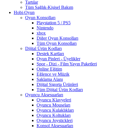
Tartılar
Tüm Sağlık-Kişisel Bakım
Hobi-Oyun
Oyun Konsolları
Playstation 5 / PS5
Nintendo
xbox
Diğer Oyun Konsolları
Tüm Oyun Konsolları
Dijital Ürün Kodları
Destek Kartları
Oyun Pinleri - Üyelikler
Spor - Dizi - Film Yayın Paketleri
Online Eğitim
Eğlence ve Müzik
Saklama Alanı
Dijital Sigorta Ürünleri
Tüm Dijital Ürün Kodları
Oyuncu Aksesuarları
Oyuncu Klavyeleri
Oyuncu Mouseları
Oyuncu Kulaklıkları
Oyuncu Koltukları
Oyuncu Joystickleri
Konsol Aksesuarları