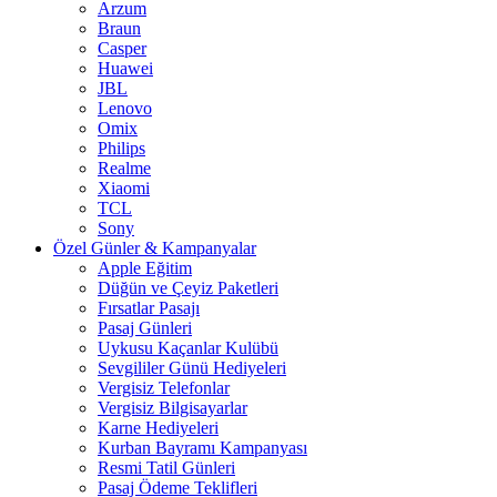
Arzum
Braun
Casper
Huawei
JBL
Lenovo
Omix
Philips
Realme
Xiaomi
TCL
Sony
Özel Günler & Kampanyalar
Apple Eğitim
Düğün ve Çeyiz Paketleri
Fırsatlar Pasajı
Pasaj Günleri
Uykusu Kaçanlar Kulübü
Sevgililer Günü Hediyeleri
Vergisiz Telefonlar
Vergisiz Bilgisayarlar
Karne Hediyeleri
Kurban Bayramı Kampanyası
Resmi Tatil Günleri
Pasaj Ödeme Teklifleri