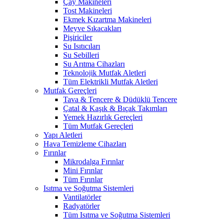
Çay Makineleri
Tost Makineleri
Ekmek Kızartma Makineleri
Meyve Sıkacakları
Pişiriciler
Su Isıtıcıları
Su Sebilleri
Su Arıtma Cihazları
Teknolojik Mutfak Aletleri
Tüm Elektrikli Mutfak Aletleri
Mutfak Gereçleri
Tava & Tencere & Düdüklü Tencere
Çatal & Kaşık & Bıçak Takımları
Yemek Hazırlık Gereçleri
Tüm Mutfak Gereçleri
Yapı Aletleri
Hava Temizleme Cihazları
Fırınlar
Mikrodalga Fırınlar
Mini Fırınlar
Tüm Fırınlar
Isıtma ve Soğutma Sistemleri
Vantilatörler
Radyatörler
Tüm Isıtma ve Soğutma Sistemleri