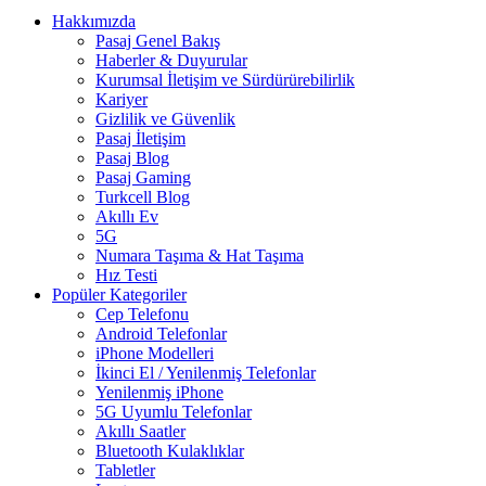
Hakkımızda
Pasaj Genel Bakış
Haberler & Duyurular
Kurumsal İletişim ve Sürdürürebilirlik
Kariyer
Gizlilik ve Güvenlik
Pasaj İletişim
Pasaj Blog
Pasaj Gaming
Turkcell Blog
Akıllı Ev
5G
Numara Taşıma & Hat Taşıma
Hız Testi
Popüler Kategoriler
Cep Telefonu
Android Telefonlar
iPhone Modelleri
İkinci El / Yenilenmiş Telefonlar
Yenilenmiş iPhone
5G Uyumlu Telefonlar
Akıllı Saatler
Bluetooth Kulaklıklar
Tabletler