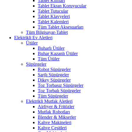
Tablet Kılıfları
Tablet Ekran Koruyucular
Tablet Tutucular
Tablet Klavyeleri
Tablet Kalemleri
Tüm Tablet Aksesuarları
Tüm Bilgisayar-Tablet
Elektrikli Ev Aletleri
Ütüler
Buharlı Ütüler
Buhar Kazanlı Ütüler
Tüm Ütüler
Süpürgeler
Robot Süpürgeler
Şarjlı Süpürgeler
Dikey Süpürgeler
Toz Torbasız Süpürgeler
Toz Torbalı Süpürgeler
Tüm Süpürgeler
Elektrikli Mutfak Aletleri
Airfryer & Fritözler
Mutfak Robotları
Blender & Mikserler
Kahve Makineleri
Kahve Çeşitleri