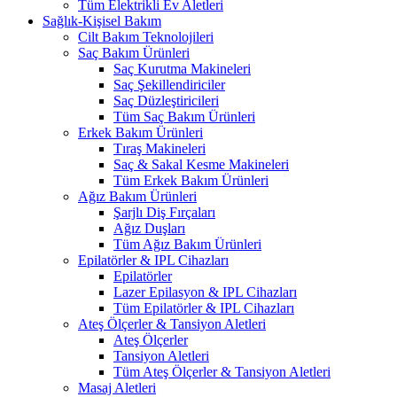
Tüm Elektrikli Ev Aletleri
Sağlık-Kişisel Bakım
Cilt Bakım Teknolojileri
Saç Bakım Ürünleri
Saç Kurutma Makineleri
Saç Şekillendiriciler
Saç Düzleştiricileri
Tüm Saç Bakım Ürünleri
Erkek Bakım Ürünleri
Tıraş Makineleri
Saç & Sakal Kesme Makineleri
Tüm Erkek Bakım Ürünleri
Ağız Bakım Ürünleri
Şarjlı Diş Fırçaları
Ağız Duşları
Tüm Ağız Bakım Ürünleri
Epilatörler & IPL Cihazları
Epilatörler
Lazer Epilasyon & IPL Cihazları
Tüm Epilatörler & IPL Cihazları
Ateş Ölçerler & Tansiyon Aletleri
Ateş Ölçerler
Tansiyon Aletleri
Tüm Ateş Ölçerler & Tansiyon Aletleri
Masaj Aletleri