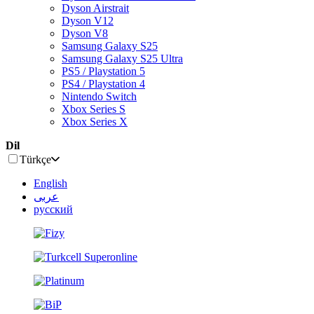
Dyson Airstrait
Dyson V12
Dyson V8
Samsung Galaxy S25
Samsung Galaxy S25 Ultra
PS5 / Playstation 5
PS4 / Playstation 4
Nintendo Switch
Xbox Series S
Xbox Series X
Dil
Türkçe
English
عربى
русский