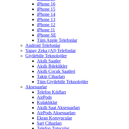
iPhone 16
iPhone 15
iPhone 14
iPhone 13
iPhone 12
iPhone 11
iPhone SE
Tüm Apple Telefonlar
Android Telefonlar
Yapay Zeka (AI) Telefonlar
Giyilebilir Teknolojiler
Akıllı Saatler
Akıllı Bileklikler
Akıllı Çocuk Saatleri
Takip Cihazları
Tüm Giyilebilir Teknolojiler
Aksesuarlar
Telefon Kılıfları
AirPods
Kulaklıklar
Akıllı Saat Aksesuarları
AirPods Aksesuarları
Ekran Koruyucular
Şarj Cihazları
Telefon Tutucular