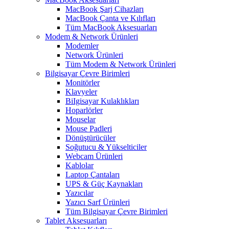
MacBook Şarj Cihazları
MacBook Çanta ve Kılıfları
Tüm MacBook Aksesuarları
Modem & Network Ürünleri
Modemler
Network Ürünleri
Tüm Modem & Network Ürünleri
Bilgisayar Çevre Birimleri
Monitörler
Klavyeler
BiIgisayar Kulaklıkları
Hoparlörler
Mouselar
Mouse Padleri
Dönüştürücüler
Soğutucu & Yükselticiler
Webcam Ürünleri
Kablolar
Laptop Çantaları
UPS & Güç Kaynakları
Yazıcılar
Yazıcı Sarf Ürünleri
Tüm Bilgisayar Çevre Birimleri
Tablet Aksesuarları