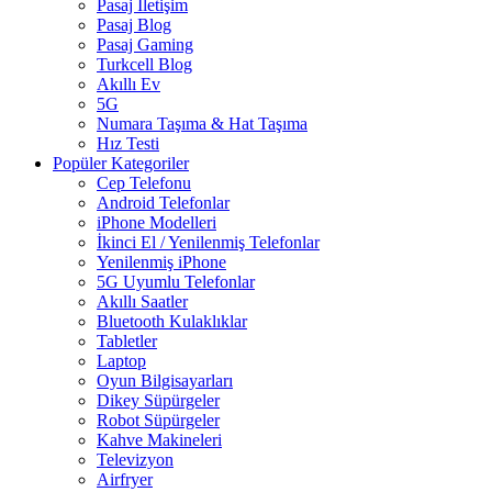
Pasaj İletişim
Pasaj Blog
Pasaj Gaming
Turkcell Blog
Akıllı Ev
5G
Numara Taşıma & Hat Taşıma
Hız Testi
Popüler Kategoriler
Cep Telefonu
Android Telefonlar
iPhone Modelleri
İkinci El / Yenilenmiş Telefonlar
Yenilenmiş iPhone
5G Uyumlu Telefonlar
Akıllı Saatler
Bluetooth Kulaklıklar
Tabletler
Laptop
Oyun Bilgisayarları
Dikey Süpürgeler
Robot Süpürgeler
Kahve Makineleri
Televizyon
Airfryer