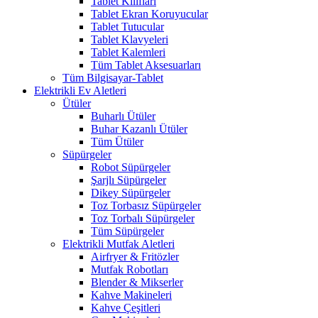
Tablet Kılıfları
Tablet Ekran Koruyucular
Tablet Tutucular
Tablet Klavyeleri
Tablet Kalemleri
Tüm Tablet Aksesuarları
Tüm Bilgisayar-Tablet
Elektrikli Ev Aletleri
Ütüler
Buharlı Ütüler
Buhar Kazanlı Ütüler
Tüm Ütüler
Süpürgeler
Robot Süpürgeler
Şarjlı Süpürgeler
Dikey Süpürgeler
Toz Torbasız Süpürgeler
Toz Torbalı Süpürgeler
Tüm Süpürgeler
Elektrikli Mutfak Aletleri
Airfryer & Fritözler
Mutfak Robotları
Blender & Mikserler
Kahve Makineleri
Kahve Çeşitleri