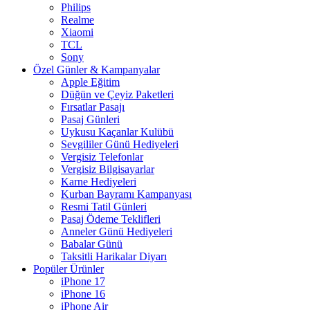
Philips
Realme
Xiaomi
TCL
Sony
Özel Günler & Kampanyalar
Apple Eğitim
Düğün ve Çeyiz Paketleri
Fırsatlar Pasajı
Pasaj Günleri
Uykusu Kaçanlar Kulübü
Sevgililer Günü Hediyeleri
Vergisiz Telefonlar
Vergisiz Bilgisayarlar
Karne Hediyeleri
Kurban Bayramı Kampanyası
Resmi Tatil Günleri
Pasaj Ödeme Teklifleri
Anneler Günü Hediyeleri
Babalar Günü
Taksitli Harikalar Diyarı
Popüler Ürünler
iPhone 17
iPhone 16
iPhone Air