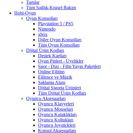
Tartılar
Tüm Sağlık-Kişisel Bakım
Hobi-Oyun
Oyun Konsolları
Playstation 5 / PS5
Nintendo
xbox
Diğer Oyun Konsolları
Tüm Oyun Konsolları
Dijital Ürün Kodları
Destek Kartları
Oyun Pinleri - Üyelikler
Spor - Dizi - Film Yayın Paketleri
Online Eğitim
Eğlence ve Müzik
Saklama Alanı
Dijital Sigorta Ürünleri
Tüm Dijital Ürün Kodları
Oyuncu Aksesuarları
Oyuncu Klavyeleri
Oyuncu Mouseları
Oyuncu Kulaklıkları
Oyuncu Koltukları
Oyuncu Joystickleri
Konsol Aksesuarları