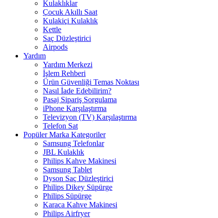
Kulaklıklar
Çocuk Akıllı Saat
Kulakiçi Kulaklık
Kettle
Saç Düzleştirici
Airpods
Yardım
Yardım Merkezi
İşlem Rehberi
Ürün Güvenliği Temas Noktası
Nasıl İade Edebilirim?
Pasaj Sipariş Sorgulama
iPhone Karşılaştırma
Televizyon (TV) Karşılaştırma
Telefon Sat
Popüler Marka Kategoriler
Samsung Telefonlar
JBL Kulaklık
Philips Kahve Makinesi
Samsung Tablet
Dyson Saç Düzleştirici
Philips Dikey Süpürge
Philips Süpürge
Karaca Kahve Makinesi
Philips Airfryer