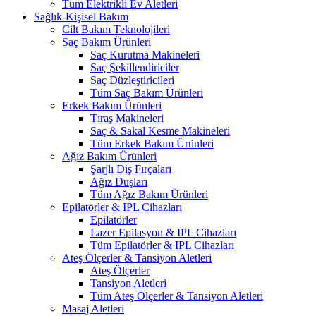
Tüm Elektrikli Ev Aletleri
Sağlık-Kişisel Bakım
Cilt Bakım Teknolojileri
Saç Bakım Ürünleri
Saç Kurutma Makineleri
Saç Şekillendiriciler
Saç Düzleştiricileri
Tüm Saç Bakım Ürünleri
Erkek Bakım Ürünleri
Tıraş Makineleri
Saç & Sakal Kesme Makineleri
Tüm Erkek Bakım Ürünleri
Ağız Bakım Ürünleri
Şarjlı Diş Fırçaları
Ağız Duşları
Tüm Ağız Bakım Ürünleri
Epilatörler & IPL Cihazları
Epilatörler
Lazer Epilasyon & IPL Cihazları
Tüm Epilatörler & IPL Cihazları
Ateş Ölçerler & Tansiyon Aletleri
Ateş Ölçerler
Tansiyon Aletleri
Tüm Ateş Ölçerler & Tansiyon Aletleri
Masaj Aletleri