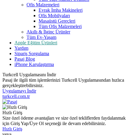
Ofis Malzemeleri
Evrak İmha Makineleri
Ofis Mobilyaları
Masaüstü Gereçleri
Tüm Ofis Malzemeleri
Akıllı & İlginç Ürünler
Tüm Ev-Yaşam
Apple Eğitim Ürünleri
Yardım
Sipariş Sorgulama
Pasaj Blog
iPhone Karşılaştırma
Turkcell Uygulamasını İndir
Pasaj ile ilgili tüm işlemlerinizi Turkcell Uygulamasından hızlıca
gerçekleştirebilirsiniz.
Uygulamayı İndir
turkcell.com.tr
Hızlı Giriş
Size özel ödeme avantajları ve size özel tekliflerden faydalanmak
için Giriş Yap/Üye Ol seçeneği ile devam edebilirsiniz.
Hızlı Giriş
veya