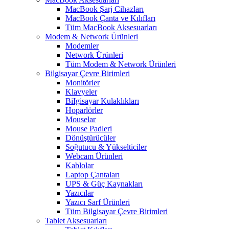
MacBook Şarj Cihazları
MacBook Çanta ve Kılıfları
Tüm MacBook Aksesuarları
Modem & Network Ürünleri
Modemler
Network Ürünleri
Tüm Modem & Network Ürünleri
Bilgisayar Çevre Birimleri
Monitörler
Klavyeler
BiIgisayar Kulaklıkları
Hoparlörler
Mouselar
Mouse Padleri
Dönüştürücüler
Soğutucu & Yükselticiler
Webcam Ürünleri
Kablolar
Laptop Çantaları
UPS & Güç Kaynakları
Yazıcılar
Yazıcı Sarf Ürünleri
Tüm Bilgisayar Çevre Birimleri
Tablet Aksesuarları