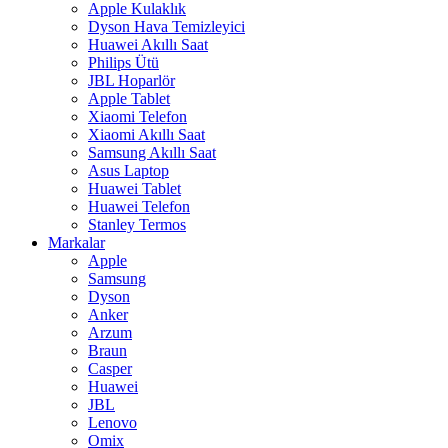
Apple Kulaklık
Dyson Hava Temizleyici
Huawei Akıllı Saat
Philips Ütü
JBL Hoparlör
Apple Tablet
Xiaomi Telefon
Xiaomi Akıllı Saat
Samsung Akıllı Saat
Asus Laptop
Huawei Tablet
Huawei Telefon
Stanley Termos
Markalar
Apple
Samsung
Dyson
Anker
Arzum
Braun
Casper
Huawei
JBL
Lenovo
Omix