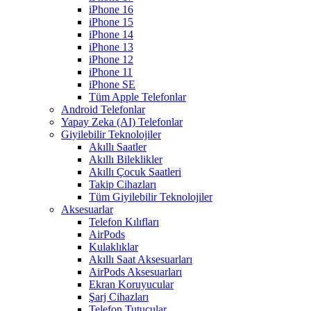
iPhone 16
iPhone 15
iPhone 14
iPhone 13
iPhone 12
iPhone 11
iPhone SE
Tüm Apple Telefonlar
Android Telefonlar
Yapay Zeka (AI) Telefonlar
Giyilebilir Teknolojiler
Akıllı Saatler
Akıllı Bileklikler
Akıllı Çocuk Saatleri
Takip Cihazları
Tüm Giyilebilir Teknolojiler
Aksesuarlar
Telefon Kılıfları
AirPods
Kulaklıklar
Akıllı Saat Aksesuarları
AirPods Aksesuarları
Ekran Koruyucular
Şarj Cihazları
Telefon Tutucular