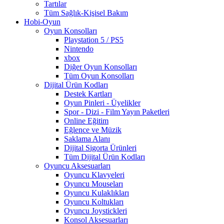
Tartılar
Tüm Sağlık-Kişisel Bakım
Hobi-Oyun
Oyun Konsolları
Playstation 5 / PS5
Nintendo
xbox
Diğer Oyun Konsolları
Tüm Oyun Konsolları
Dijital Ürün Kodları
Destek Kartları
Oyun Pinleri - Üyelikler
Spor - Dizi - Film Yayın Paketleri
Online Eğitim
Eğlence ve Müzik
Saklama Alanı
Dijital Sigorta Ürünleri
Tüm Dijital Ürün Kodları
Oyuncu Aksesuarları
Oyuncu Klavyeleri
Oyuncu Mouseları
Oyuncu Kulaklıkları
Oyuncu Koltukları
Oyuncu Joystickleri
Konsol Aksesuarları