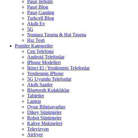
Pasaj İletişim
Pasaj Blog
Pasaj Gaming
Turkcell Blog
Akıllı Ev
5G
Numara Taşıma & Hat Taşıma
Hız Testi
Popüler Kategoriler
Cep Telefonu
Android Telefonlar
iPhone Modelleri
İkinci El / Yenilenmiş Telefonlar
Yenilenmiş iPhone
5G Uyumlu Telefonlar
Akıllı Saatler
Bluetooth Kulaklıklar
Tabletler
Laptop
Oyun Bilgisayarları
Dikey Süpürgeler
Robot Süpürgeler
Kahve Makineleri
Televizyon
Airfryer