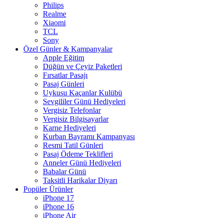
Philips
Realme
Xiaomi
TCL
Sony
Özel Günler & Kampanyalar
Apple Eğitim
Düğün ve Çeyiz Paketleri
Fırsatlar Pasajı
Pasaj Günleri
Uykusu Kaçanlar Kulübü
Sevgililer Günü Hediyeleri
Vergisiz Telefonlar
Vergisiz Bilgisayarlar
Karne Hediyeleri
Kurban Bayramı Kampanyası
Resmi Tatil Günleri
Pasaj Ödeme Teklifleri
Anneler Günü Hediyeleri
Babalar Günü
Taksitli Harikalar Diyarı
Popüler Ürünler
iPhone 17
iPhone 16
iPhone Air