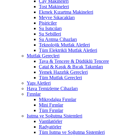
Çay Makineleri
Tost Makineleri
Ekmek Kızartma Makineleri
Meyve Sıkacakları
Pişiriciler
Su Isıtıcıları
Su Sebilleri
Su Arıtma Cihazları
Teknolojik Mutfak Aletleri
Tüm Elektrikli Mutfak Aletleri
Mutfak Gereçleri
Tava & Tencere & Düdüklü Tencere
Çatal & Kaşık & Bıçak Takımları
Yemek Hazırlık Gereçleri
Tüm Mutfak Gereçleri
Yapı Aletleri
Hava Temizleme Cihazları
Fırınlar
Mikrodalga Fırınlar
Mini Fırınlar
Tüm Fırınlar
Isıtma ve Soğutma Sistemleri
Vantilatörler
Radyatörler
Tüm Isıtma ve Soğutma Sistemleri