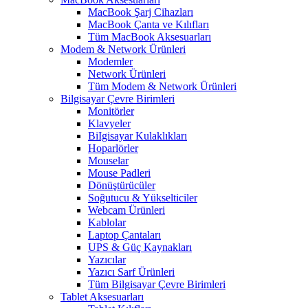
MacBook Şarj Cihazları
MacBook Çanta ve Kılıfları
Tüm MacBook Aksesuarları
Modem & Network Ürünleri
Modemler
Network Ürünleri
Tüm Modem & Network Ürünleri
Bilgisayar Çevre Birimleri
Monitörler
Klavyeler
BiIgisayar Kulaklıkları
Hoparlörler
Mouselar
Mouse Padleri
Dönüştürücüler
Soğutucu & Yükselticiler
Webcam Ürünleri
Kablolar
Laptop Çantaları
UPS & Güç Kaynakları
Yazıcılar
Yazıcı Sarf Ürünleri
Tüm Bilgisayar Çevre Birimleri
Tablet Aksesuarları