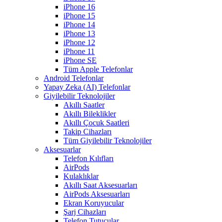
iPhone 16
iPhone 15
iPhone 14
iPhone 13
iPhone 12
iPhone 11
iPhone SE
Tüm Apple Telefonlar
Android Telefonlar
Yapay Zeka (AI) Telefonlar
Giyilebilir Teknolojiler
Akıllı Saatler
Akıllı Bileklikler
Akıllı Çocuk Saatleri
Takip Cihazları
Tüm Giyilebilir Teknolojiler
Aksesuarlar
Telefon Kılıfları
AirPods
Kulaklıklar
Akıllı Saat Aksesuarları
AirPods Aksesuarları
Ekran Koruyucular
Şarj Cihazları
Telefon Tutucular