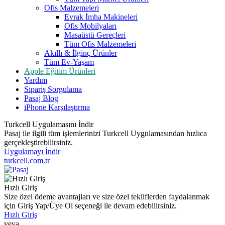
Ofis Malzemeleri
Evrak İmha Makineleri
Ofis Mobilyaları
Masaüstü Gereçleri
Tüm Ofis Malzemeleri
Akıllı & İlginç Ürünler
Tüm Ev-Yaşam
Apple Eğitim Ürünleri
Yardım
Sipariş Sorgulama
Pasaj Blog
iPhone Karşılaştırma
Turkcell Uygulamasını İndir
Pasaj ile ilgili tüm işlemlerinizi Turkcell Uygulamasından hızlıca
gerçekleştirebilirsiniz.
Uygulamayı İndir
turkcell.com.tr
Hızlı Giriş
Size özel ödeme avantajları ve size özel tekliflerden faydalanmak
için Giriş Yap/Üye Ol seçeneği ile devam edebilirsiniz.
Hızlı Giriş
veya