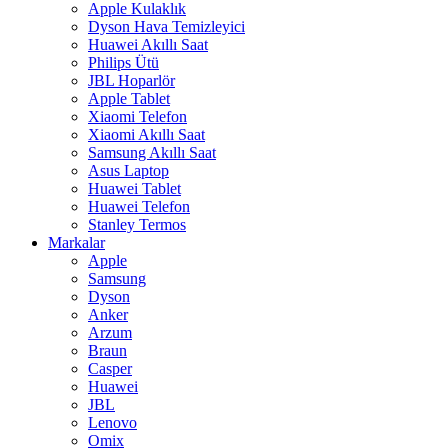
Apple Kulaklık
Dyson Hava Temizleyici
Huawei Akıllı Saat
Philips Ütü
JBL Hoparlör
Apple Tablet
Xiaomi Telefon
Xiaomi Akıllı Saat
Samsung Akıllı Saat
Asus Laptop
Huawei Tablet
Huawei Telefon
Stanley Termos
Markalar
Apple
Samsung
Dyson
Anker
Arzum
Braun
Casper
Huawei
JBL
Lenovo
Omix