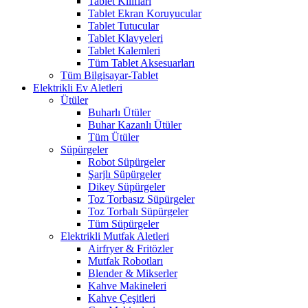
Tablet Kılıfları
Tablet Ekran Koruyucular
Tablet Tutucular
Tablet Klavyeleri
Tablet Kalemleri
Tüm Tablet Aksesuarları
Tüm Bilgisayar-Tablet
Elektrikli Ev Aletleri
Ütüler
Buharlı Ütüler
Buhar Kazanlı Ütüler
Tüm Ütüler
Süpürgeler
Robot Süpürgeler
Şarjlı Süpürgeler
Dikey Süpürgeler
Toz Torbasız Süpürgeler
Toz Torbalı Süpürgeler
Tüm Süpürgeler
Elektrikli Mutfak Aletleri
Airfryer & Fritözler
Mutfak Robotları
Blender & Mikserler
Kahve Makineleri
Kahve Çeşitleri