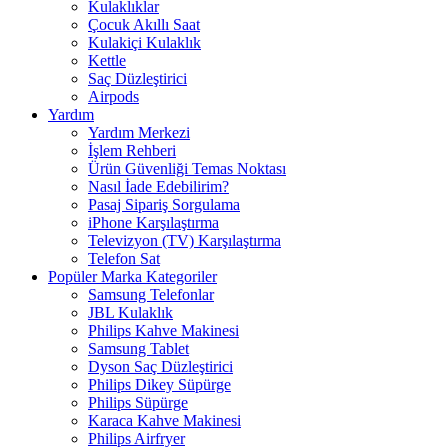
Kulaklıklar
Çocuk Akıllı Saat
Kulakiçi Kulaklık
Kettle
Saç Düzleştirici
Airpods
Yardım
Yardım Merkezi
İşlem Rehberi
Ürün Güvenliği Temas Noktası
Nasıl İade Edebilirim?
Pasaj Sipariş Sorgulama
iPhone Karşılaştırma
Televizyon (TV) Karşılaştırma
Telefon Sat
Popüler Marka Kategoriler
Samsung Telefonlar
JBL Kulaklık
Philips Kahve Makinesi
Samsung Tablet
Dyson Saç Düzleştirici
Philips Dikey Süpürge
Philips Süpürge
Karaca Kahve Makinesi
Philips Airfryer