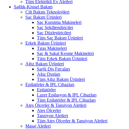
Tüm Elektrikli Ev Aletleri
Sağlık-Kişisel Bakım
Cilt Bakım Teknolojileri
Saç Bakım Ürünleri
Saç Kurutma Makineleri
Saç Şekillendiriciler
Saç Düzleştiricileri
Tüm Saç Bakım Ürünleri
Erkek Bakım Ürünleri
Tıraş Makineleri
Saç & Sakal Kesme Makineleri
Tüm Erkek Bakım Ürünleri
Ağız Bakım Ürünleri
Şarjlı Diş Fırçaları
Ağız Duşları
Tüm Ağız Bakım Ürünleri
Epilatörler & IPL Cihazları
Epilatörler
Lazer Epilasyon & IPL Cihazları
Tüm Epilatörler & IPL Cihazları
Ateş Ölçerler & Tansiyon Aletleri
Ateş Ölçerler
Tansiyon Aletleri
Tüm Ateş Ölçerler & Tansiyon Aletleri
Masaj Aletleri