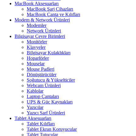
MacBook Aksesuarları
MacBook Şarj Cihazları
MacBook Çanta ve Kılıfları
Modem & Network Ürünleri
Modemler
Network Ürünleri
Bilgisayar Çevre Birimleri
Monitörler
Klavyeler
BiIgisayar Kulaklıkları
Hoparlörler
Mouselar
Mouse Padleri
Dönüştürücüler
Soğutucu & Yükselticiler
Webcam Ürünleri
Kablolar
Laptop Çantaları
UPS & Güç Kaynakları
Yazıcılar
Yazıcı Sarf Ürünleri
Tablet Aksesuarları
Tablet Kılıfları
Tablet Ekran Koruyucular
Tablet Tutucular