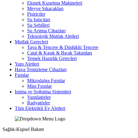
Ekmek Kızartma Makineleri
Meyve Sıkacakları
Pişiriciler
Su Isıtıcıları
Su Sebilleri
Su Arıtma Cihazları
Teknolojik Mutfak Aletleri
Mutfak Gereçleri
Tava & Tencere & Düdüklü Tencere
Çatal & Kaşık & Bıçak Takımları
Yemek Hazırlık Gereçleri
Yapı Aletleri
Hava Temizleme Cihazları
Fırınlar
Mikrodalga Fırınlar
Mini Fırınlar
Isıtma ve Soğutma Sistemleri
Vantilatörler
Radyatörler
Tüm Elektrikli Ev Aletleri
Sağlık-Kişisel Bakım