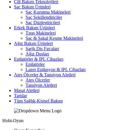
Cilt Bakım Teknolojileri
Saç Bakım Ürünleri
Saç Kurutma Makineleri
Saç Şekillendiriciler
Saç Düzleştiricileri
Erkek Bakım Ürünleri
Tıraş Makineleri
Saç & Sakal Kesme Makineleri
Ağız Bakım Ürünleri
Şarjlı Diş Fırçaları
Ağız Duşları
Epilatörler & IPL Cihazları
Epilatörler
Lazer Epilasyon & IPL Cihazları
Ateş Ölçerler & Tansiyon Aletleri
Ateş Ölçerler
Tansiyon Aletleri
Masaj Aletleri
Tartılar
Tüm Sağlık-Kişisel Bakım
Hobi-Oyun