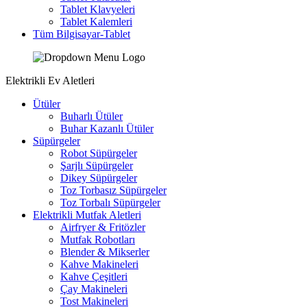
Tablet Klavyeleri
Tablet Kalemleri
Tüm Bilgisayar-Tablet
Elektrikli Ev Aletleri
Ütüler
Buharlı Ütüler
Buhar Kazanlı Ütüler
Süpürgeler
Robot Süpürgeler
Şarjlı Süpürgeler
Dikey Süpürgeler
Toz Torbasız Süpürgeler
Toz Torbalı Süpürgeler
Elektrikli Mutfak Aletleri
Airfryer & Fritözler
Mutfak Robotları
Blender & Mikserler
Kahve Makineleri
Kahve Çeşitleri
Çay Makineleri
Tost Makineleri