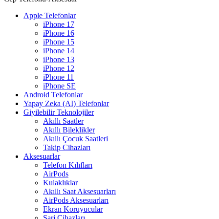
Apple Telefonlar
iPhone 17
iPhone 16
iPhone 15
iPhone 14
iPhone 13
iPhone 12
iPhone 11
iPhone SE
Android Telefonlar
Yapay Zeka (AI) Telefonlar
Giyilebilir Teknolojiler
Akıllı Saatler
Akıllı Bileklikler
Akıllı Çocuk Saatleri
Takip Cihazları
Aksesuarlar
Telefon Kılıfları
AirPods
Kulaklıklar
Akıllı Saat Aksesuarları
AirPods Aksesuarları
Ekran Koruyucular
Şarj Cihazları