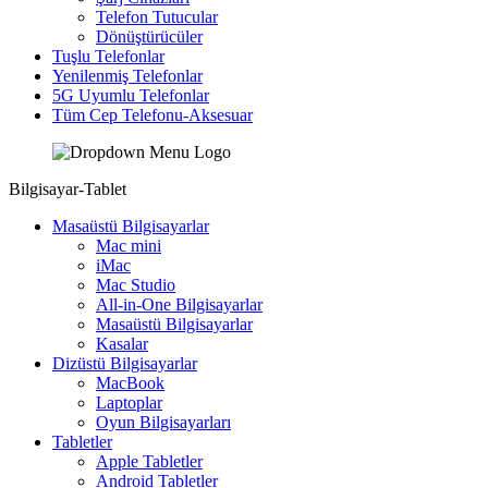
Telefon Tutucular
Dönüştürücüler
Tuşlu Telefonlar
Yenilenmiş Telefonlar
5G Uyumlu Telefonlar
Tüm Cep Telefonu-Aksesuar
Bilgisayar-Tablet
Masaüstü Bilgisayarlar
Mac mini
iMac
Mac Studio
All-in-One Bilgisayarlar
Masaüstü Bilgisayarlar
Kasalar
Dizüstü Bilgisayarlar
MacBook
Laptoplar
Oyun Bilgisayarları
Tabletler
Apple Tabletler
Android Tabletler