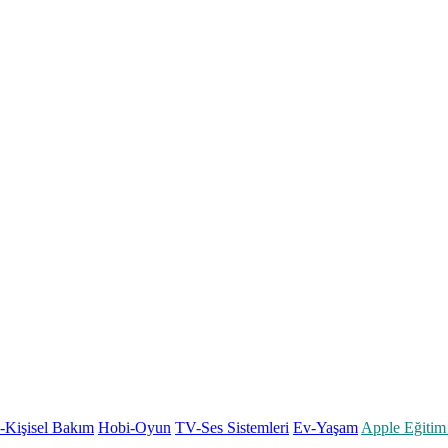
k-Kişisel Bakım
Hobi-Oyun
TV-Ses Sistemleri
Ev-Yaşam
Apple Eğitim