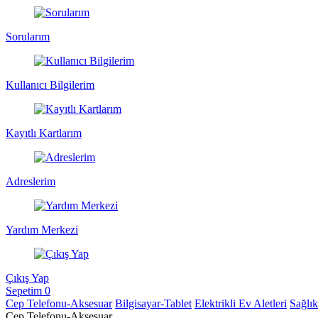
Sorularım
Kullanıcı Bilgilerim
Kayıtlı Kartlarım
Adreslerim
Yardım Merkezi
Çıkış Yap
Sepetim
0
Cep Telefonu-Aksesuar
Bilgisayar-Tablet
Elektrikli Ev Aletleri
Sağlı
Cep Telefonu-Aksesuar