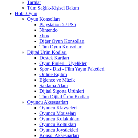
Tartılar
Tüm Sağlık-Kişisel Bakım
Hobi-Oyun
Oyun Konsolları
Playstation 5 / PS5
Nintendo
xbox
Diğer Oyun Konsolları
Tüm Oyun Konsolları
Dijital Ürün Kodları
Destek Kartları
Oyun Pinleri - Üyelikler
Spor - Dizi - Film Yayın Paketleri
Online Eğitim
Eğlence ve Müzik
Saklama Alanı
Dijital Sigorta Ürünleri
Tüm Dijital Ürün Kodları
Oyuncu Aksesuarları
Oyuncu Klavyeleri
Oyuncu Mouseları
Oyuncu Kulaklıkları
Oyuncu Koltukları
Oyuncu Joystickleri
Konsol Aksesuarları