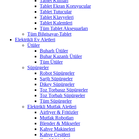
Tablet Kılıfları
Tablet Ekran Koruyucular
Tablet Tutucular
Tablet Klavyeleri
Tablet Kalemleri
Tüm Tablet Aksesuarları
Tüm Bilgisayar-Tablet
Elektrikli Ev Aletleri
Ütüler
Buharlı Ütüler
Buhar Kazanlı Ütüler
Tüm Ütüler
Süpürgeler
Robot Süpürgeler
Şarjlı Süpürgeler
Dikey Süpürgeler
Toz Torbasız Süpürgeler
Toz Torbalı Süpürgeler
Tüm Süpürgeler
Elektrikli Mutfak Aletleri
Airfryer & Fritözler
Mutfak Robotları
Blender & Mikserler
Kahve Makineleri
Kahve Çeşitleri