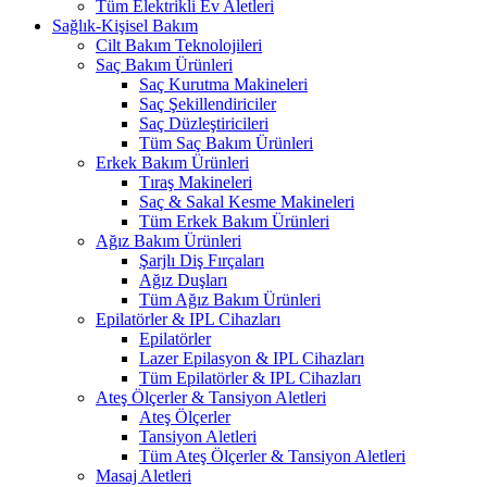
Tüm Elektrikli Ev Aletleri
Sağlık-Kişisel Bakım
Cilt Bakım Teknolojileri
Saç Bakım Ürünleri
Saç Kurutma Makineleri
Saç Şekillendiriciler
Saç Düzleştiricileri
Tüm Saç Bakım Ürünleri
Erkek Bakım Ürünleri
Tıraş Makineleri
Saç & Sakal Kesme Makineleri
Tüm Erkek Bakım Ürünleri
Ağız Bakım Ürünleri
Şarjlı Diş Fırçaları
Ağız Duşları
Tüm Ağız Bakım Ürünleri
Epilatörler & IPL Cihazları
Epilatörler
Lazer Epilasyon & IPL Cihazları
Tüm Epilatörler & IPL Cihazları
Ateş Ölçerler & Tansiyon Aletleri
Ateş Ölçerler
Tansiyon Aletleri
Tüm Ateş Ölçerler & Tansiyon Aletleri
Masaj Aletleri