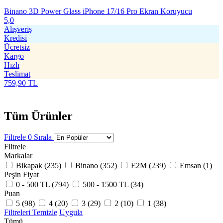
Binano 3D Power Glass iPhone 17/16 Pro Ekran Koruyucu
5,0
Alışveriş
Kredisi
Ücretsiz
Kargo
Hızlı
Teslimat
759,90
TL
Tüm Ürünler
Filtrele
0
Sırala
Filtrele
Markalar
Bikapak (
235
)
Binano (
352
)
E2M (
239
)
Emsan (
1
)
Peşin Fiyat
0 - 500 TL (
794
)
500 - 1500 TL (
34
)
Puan
5 (
98
)
4 (
20
)
3 (
29
)
2 (
10
)
1 (
38
)
Filtreleri Temizle
Uygula
Tümü