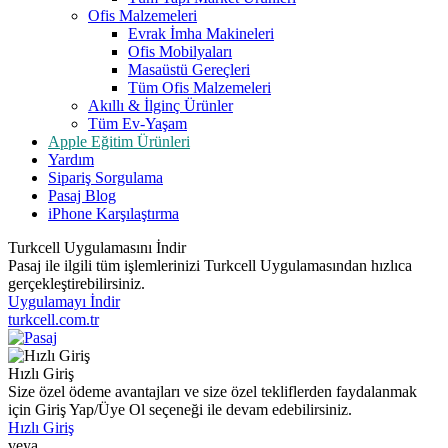
Ofis Malzemeleri
Evrak İmha Makineleri
Ofis Mobilyaları
Masaüstü Gereçleri
Tüm Ofis Malzemeleri
Akıllı & İlginç Ürünler
Tüm Ev-Yaşam
Apple Eğitim Ürünleri
Yardım
Sipariş Sorgulama
Pasaj Blog
iPhone Karşılaştırma
Turkcell Uygulamasını İndir
Pasaj ile ilgili tüm işlemlerinizi Turkcell Uygulamasından hızlıca
gerçekleştirebilirsiniz.
Uygulamayı İndir
turkcell.com.tr
Hızlı Giriş
Size özel ödeme avantajları ve size özel tekliflerden faydalanmak
için Giriş Yap/Üye Ol seçeneği ile devam edebilirsiniz.
Hızlı Giriş
veya