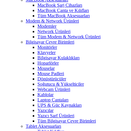
MacBook Şarj Cihazları
MacBook Çanta ve Kılıfları
Tüm MacBook Aksesuarları
Modem & Network Ürünleri
Modemler
Network Ürünleri
Tüm Modem & Network Ürünleri
Bilgisayar Çevre Birimleri
Monitörler
Klavyeler
BiIgisayar Kulaklıkları
Hoparlörler
Mouselar
Mouse Padleri
Dönüştürücüler
Soğutucu & Yükselticiler
Webcam Ürünleri
Kablolar
Laptop Çantaları
UPS & Güç Kaynakları
Yazıcılar
Yazıcı Sarf Ürünleri
Tüm Bilgisayar Çevre Birimleri
Tablet Aksesuarları