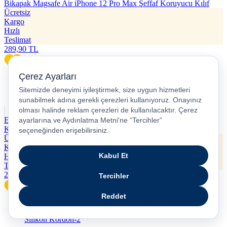
Bikapak Magsafe Air iPhone 12 Pro Max Şeffaf Koruyucu Kılıf
Ücretsiz
Kargo
Hızlı
Teslimat
289,90
TL
E2M Apple Watch Alpine 42-44-45-49mm KRD-26 Çift Renkli
Kordon
Ücretsiz
Kargo
Hızlı
Teslimat
239,90
TL