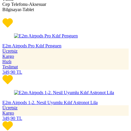
Cep Telefonu-Aksesuar
Bilgisayar-Tablet
E2m Airpods Pro Kılıf Penguen
Ücretsiz
Kargo
Hızlı
Teslimat
349,90
TL
E2m Airpods 1-2. Nesil Uyumlu Kılıf Astronot Lila
Ücretsiz
Kargo
349,90
TL