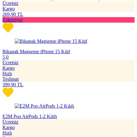
Ücretsiz
Kargo
269,90
TL
Tükeniyor
Bikapak Magsense iPhone 15 Kılıf
5,0
Ücretsiz
Kargo
Hızlı
Teslimat
399,90
TL
E2M Poo AirPods 1-2 Kılıfı
Ücretsiz
Kargo
Hızlı