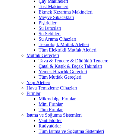
Çay Makineleri
Tost Makineleri
Ekmek Kızartma Makineleri
Meyve Sıkacakları
Pişiriciler
Su Isıtıcıları
Su Sebilleri
Su Arıtma Cihazları
Teknolojik Mutfak Aletleri
Tüm Elektrikli Mutfak Aletleri
Mutfak Gereçleri
Tava & Tencere & Düdüklü Tencere
Çatal & Kaşık & Bıçak Takımları
Yemek Hazırlık Gereçleri
Tüm Mutfak Gereçleri
Yapı Aletleri
Hava Temizleme Cihazları
Fırınlar
Mikrodalga Fırınlar
Mini Fırınlar
Tüm Fırınlar
Isıtma ve Soğutma Sistemleri
Vantilatörler
Radyatörler
Tüm Isıtma ve Soğutma Sistemleri