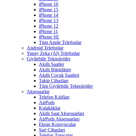
iPhone 16
iPhone 15
iPhone 14
iPhone 13
iPhone 12
iPhone 11
iPhone SE
Tüm Apple Telefonlar
Android Telefonlar
Yapay Zeka (AI) Telefonlar
Giyilebilir Teknolojiler
Akıllı Saatler
Akıllı Bileklikler
Akıllı Çocuk Saatleri
Takip Cihazları
Tüm Giyilebilir Teknolojiler
Aksesuarlar
Telefon Kılıfları
AirPods
Kulaklıklar
Akıllı Saat Aksesuarları
AirPods Aksesuarları
Ekran Koruyucular
Şarj Cihazları
Telefon Tutucular