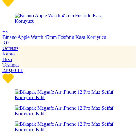
+3
Binano Apple Watch 45mm Fosforlu Kasa Koruyucu
3,0
Ücretsiz
Kargo
Hızlı
Teslimat
239,90
TL