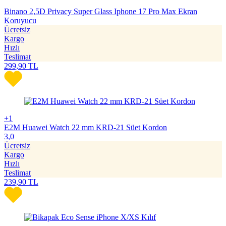
Binano 2,5D Privacy Super Glass Iphone 17 Pro Max Ekran
Koruyucu
Ücretsiz
Kargo
Hızlı
Teslimat
299,90
TL
+1
E2M Huawei Watch 22 mm KRD-21 Süet Kordon
3,0
Ücretsiz
Kargo
Hızlı
Teslimat
239,90
TL