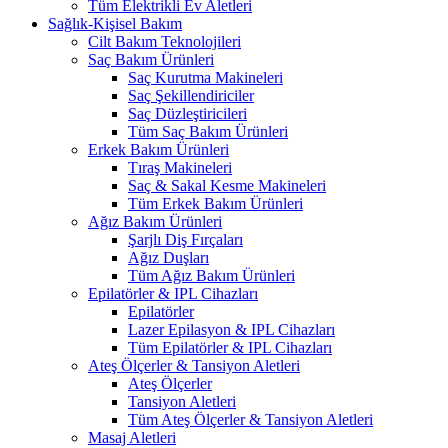
Tüm Elektrikli Ev Aletleri
Sağlık-Kişisel Bakım
Cilt Bakım Teknolojileri
Saç Bakım Ürünleri
Saç Kurutma Makineleri
Saç Şekillendiriciler
Saç Düzleştiricileri
Tüm Saç Bakım Ürünleri
Erkek Bakım Ürünleri
Tıraş Makineleri
Saç & Sakal Kesme Makineleri
Tüm Erkek Bakım Ürünleri
Ağız Bakım Ürünleri
Şarjlı Diş Fırçaları
Ağız Duşları
Tüm Ağız Bakım Ürünleri
Epilatörler & IPL Cihazları
Epilatörler
Lazer Epilasyon & IPL Cihazları
Tüm Epilatörler & IPL Cihazları
Ateş Ölçerler & Tansiyon Aletleri
Ateş Ölçerler
Tansiyon Aletleri
Tüm Ateş Ölçerler & Tansiyon Aletleri
Masaj Aletleri