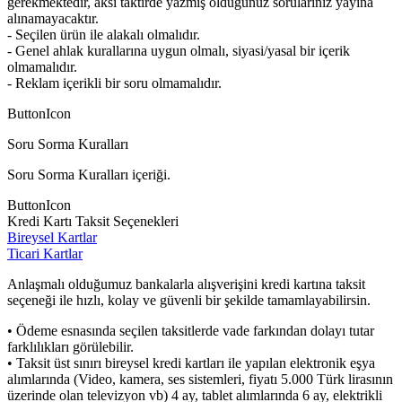
gerekmektedir, aksi taktirde yazmış olduğunuz sorularınız yayına
alınamayacaktır.
- Seçilen ürün ile alakalı olmalıdır.
- Genel ahlak kurallarına uygun olmalı, siyasi/yasal bir içerik
olmamalıdır.
- Reklam içerikli bir soru olmamalıdır.
ButtonIcon
Soru Sorma Kuralları
Soru Sorma Kuralları içeriği.
ButtonIcon
Kredi Kartı Taksit Seçenekleri
Bireysel Kartlar
Ticari Kartlar
Anlaşmalı olduğumuz bankalarla alışverişini kredi kartına taksit
seçeneği ile hızlı, kolay ve güvenli bir şekilde tamamlayabilirsin.
• Ödeme esnasında seçilen taksitlerde vade farkından dolayı tutar
farklılıkları görülebilir.
• Taksit üst sınırı bireysel kredi kartları ile yapılan elektronik eşya
alımlarında (Video, kamera, ses sistemleri, fiyatı 5.000 Türk lirasının
üzerinde olan televizyon vb) 4 ay, tablet alımlarında 6 ay, elektrikli