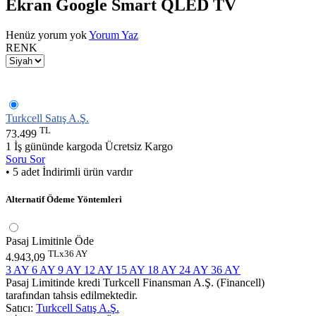
Ekran Google Smart QLED TV
Henüz yorum yok
Yorum Yaz
RENK
Turkcell Satış A.Ş.
TL
73.499
1 İş gününde kargoda
Ücretsiz Kargo
Soru Sor
• 5 adet İndirimli ürün vardır
Alternatif Ödeme Yöntemleri
Pasaj Limitinle Öde
TLx36 AY
4.943,09
3 AY
6 AY
9 AY
12 AY
15 AY
18 AY
24 AY
36 AY
Pasaj Limitinde kredi Turkcell Finansman A.Ş. (Financell)
tarafından tahsis edilmektedir.
Satıcı:
Turkcell Satış A.Ş.