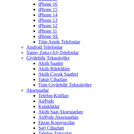
iPhone 16
iPhone 15
iPhone 14
iPhone 13
iPhone 12
iPhone 11
iPhone SE
Tüm Apple Telefonlar
Android Telefonlar
Yapay Zeka (AI) Telefonlar
Giyilebilir Teknolojiler
Akıllı Saatler
Akıllı Bileklikler
Akıllı Çocuk Saatleri
Takip Cihazları
Tüm Giyilebilir Teknolojiler
Aksesuarlar
Telefon Kılıfları
AirPods
Kulaklıklar
Akıllı Saat Aksesuarları
AirPods Aksesuarları
Ekran Koruyucular
Şarj Cihazları
Telefon Tutucular