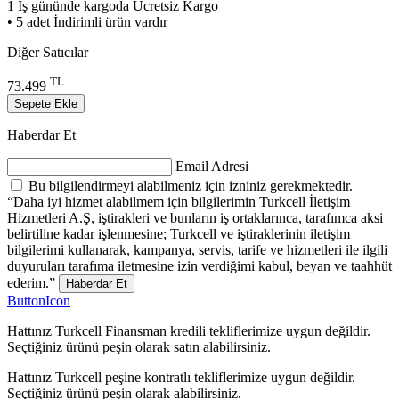
1 İş gününde kargoda
Ücretsiz Kargo
• 5 adet İndirimli ürün vardır
Diğer Satıcılar
TL
73.499
Sepete Ekle
Haberdar Et
Email Adresi
Bu bilgilendirmeyi alabilmeniz için izniniz gerekmektedir.
“Daha iyi hizmet alabilmem için bilgilerimin Turkcell İletişim
Hizmetleri A.Ş, iştirakleri ve bunların iş ortaklarınca, tarafımca aksi
belirtiline kadar işlenmesine; Turkcell ve iştiraklerinin iletişim
bilgilerimi kullanarak, kampanya, servis, tarife ve hizmetleri ile ilgili
duyuruları tarafıma iletmesine izin verdiğimi kabul, beyan ve taahhüt
ederim.”
Haberdar Et
ButtonIcon
Hattınız Turkcell Finansman kredili tekliflerimize uygun değildir.
Seçtiğiniz ürünü peşin olarak satın alabilirsiniz.
Hattınız Turkcell peşine kontratlı tekliflerimize uygun değildir.
Seçtiğiniz ürünü peşin olarak alabilirsiniz.