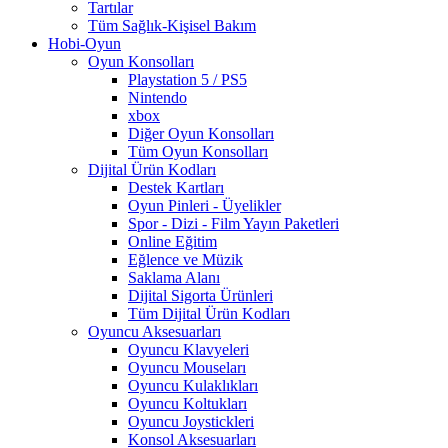
Tartılar
Tüm Sağlık-Kişisel Bakım
Hobi-Oyun
Oyun Konsolları
Playstation 5 / PS5
Nintendo
xbox
Diğer Oyun Konsolları
Tüm Oyun Konsolları
Dijital Ürün Kodları
Destek Kartları
Oyun Pinleri - Üyelikler
Spor - Dizi - Film Yayın Paketleri
Online Eğitim
Eğlence ve Müzik
Saklama Alanı
Dijital Sigorta Ürünleri
Tüm Dijital Ürün Kodları
Oyuncu Aksesuarları
Oyuncu Klavyeleri
Oyuncu Mouseları
Oyuncu Kulaklıkları
Oyuncu Koltukları
Oyuncu Joystickleri
Konsol Aksesuarları