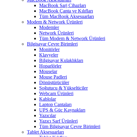
MacBook Şarj Cihazları
MacBook Çanta ve Kılıfları
Tüm MacBook Aksesuarları
Modem & Network Ürünleri
Modemler
Network Ürünleri
Tüm Modem & Network Ürünleri
Bilgisayar Çevre Birimleri
Monitörler
Klavyeler
BiIgisayar Kulaklıkları
Hoparlörler
Mouselar
Mouse Padleri
Dönüştürücüler
Soğutucu & Yükselticiler
Webcam Ürünleri
Kablolar
Laptop Çantaları
UPS & Güç Kaynakları
Yazıcılar
Yazıcı Sarf Ürünleri
Tüm Bilgisayar Çevre Birimleri
Tablet Aksesuarları