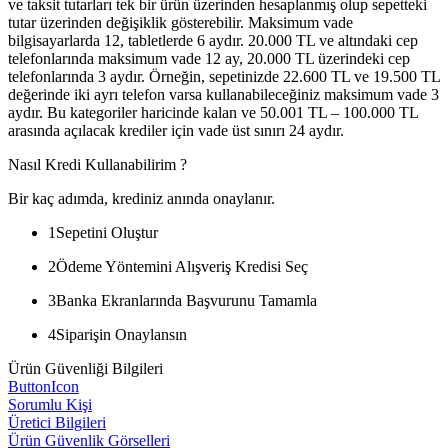
ve taksit tutarları tek bir ürün üzerinden hesaplanmış olup sepetteki
tutar üzerinden değişiklik gösterebilir. Maksimum vade
bilgisayarlarda 12, tabletlerde 6 aydır. 20.000 TL ve altındaki cep
telefonlarında maksimum vade 12 ay, 20.000 TL üzerindeki cep
telefonlarında 3 aydır. Örneğin, sepetinizde 22.600 TL ve 19.500 TL
değerinde iki ayrı telefon varsa kullanabileceğiniz maksimum vade 3
aydır. Bu kategoriler haricinde kalan ve 50.001 TL – 100.000 TL
arasında açılacak krediler için vade üst sınırı 24 aydır.
Nasıl Kredi Kullanabilirim ?
Bir kaç adımda, krediniz anında onaylanır.
1
Sepetini Oluştur
2
Ödeme Yöntemini Alışveriş Kredisi Seç
3
Banka Ekranlarında Başvurunu Tamamla
4
Siparişin Onaylansın
Ürün Güvenliği Bilgileri
ButtonIcon
Sorumlu Kişi
Üretici Bilgileri
Ürün Güvenlik Görselleri