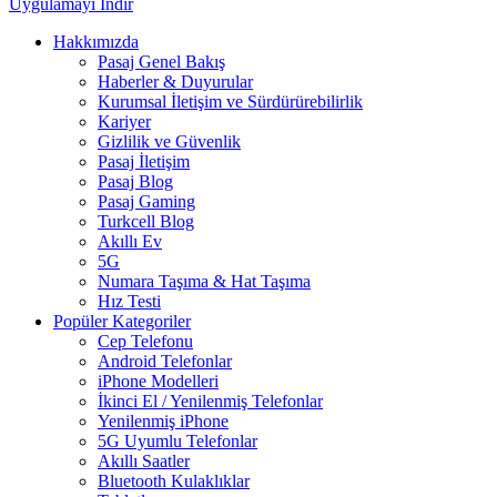
Uygulamayı İndir
Hakkımızda
Pasaj Genel Bakış
Haberler & Duyurular
Kurumsal İletişim ve Sürdürürebilirlik
Kariyer
Gizlilik ve Güvenlik
Pasaj İletişim
Pasaj Blog
Pasaj Gaming
Turkcell Blog
Akıllı Ev
5G
Numara Taşıma & Hat Taşıma
Hız Testi
Popüler Kategoriler
Cep Telefonu
Android Telefonlar
iPhone Modelleri
İkinci El / Yenilenmiş Telefonlar
Yenilenmiş iPhone
5G Uyumlu Telefonlar
Akıllı Saatler
Bluetooth Kulaklıklar