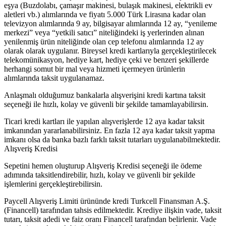
eşya (Buzdolabı, çamaşır makinesi, bulaşık makinesi, elektrikli ev
aletleri vb.) alımlarında ve fiyatı 5.000 Türk Lirasına kadar olan
televizyon alımlarında 9 ay, bilgisayar alımlarında 12 ay, “yenileme
merkezi” veya “yetkili satıcı” niteliğindeki iş yerlerinden alınan
yenilenmiş ürün niteliğinde olan cep telefonu alımlarında 12 ay
olarak olarak uygulanır. Bireysel kredi kartlarıyla gerçekleştirilecek
telekomünikasyon, hediye kart, hediye çeki ve benzeri şekillerde
herhangi somut bir mal veya hizmeti içermeyen ürünlerin
alımlarında taksit uygulanamaz.
Anlaşmalı olduğumuz bankalarla alışverişini kredi kartına taksit
seçeneği ile hızlı, kolay ve güvenli bir şekilde tamamlayabilirsin.
Ticari kredi kartları ile yapılan alışverişlerde 12 aya kadar taksit
imkanından yararlanabilirsiniz. En fazla 12 aya kadar taksit yapma
imkanı olsa da banka bazlı farklı taksit tutarları uygulanabilmektedir.
Alışveriş Kredisi
Sepetini hemen oluşturup Alışveriş Kredisi seçeneği ile ödeme
adımında taksitlendirebilir, hızlı, kolay ve güvenli bir şekilde
işlemlerini gerçekleştirebilirsin.
Paycell Alışveriş Limiti ürününde kredi Turkcell Finansman A.Ş.
(Financell) tarafından tahsis edilmektedir. Krediye ilişkin vade, taksit
tutarı, taksit adedi ve faiz oranı Financell tarafından belirlenir. Vade