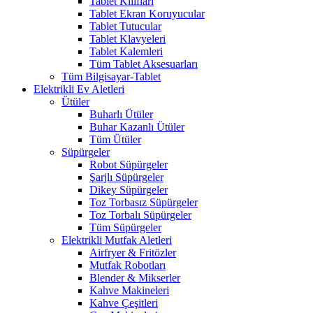
Tablet Kılıfları
Tablet Ekran Koruyucular
Tablet Tutucular
Tablet Klavyeleri
Tablet Kalemleri
Tüm Tablet Aksesuarları
Tüm Bilgisayar-Tablet
Elektrikli Ev Aletleri
Ütüler
Buharlı Ütüler
Buhar Kazanlı Ütüler
Tüm Ütüler
Süpürgeler
Robot Süpürgeler
Şarjlı Süpürgeler
Dikey Süpürgeler
Toz Torbasız Süpürgeler
Toz Torbalı Süpürgeler
Tüm Süpürgeler
Elektrikli Mutfak Aletleri
Airfryer & Fritözler
Mutfak Robotları
Blender & Mikserler
Kahve Makineleri
Kahve Çeşitleri