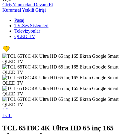
Giriş Yapmadan Devam Et
Kurumsal Yetkili Girişi
Pasaj
TV-Ses Sistemleri
Televizyonlar
QLED TV
"
"
TCL
TCL 65T8C 4K Ultra HD 65 inç 165