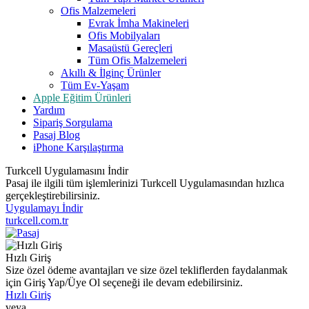
Ofis Malzemeleri
Evrak İmha Makineleri
Ofis Mobilyaları
Masaüstü Gereçleri
Tüm Ofis Malzemeleri
Akıllı & İlginç Ürünler
Tüm Ev-Yaşam
Apple Eğitim Ürünleri
Yardım
Sipariş Sorgulama
Pasaj Blog
iPhone Karşılaştırma
Turkcell Uygulamasını İndir
Pasaj ile ilgili tüm işlemlerinizi Turkcell Uygulamasından hızlıca
gerçekleştirebilirsiniz.
Uygulamayı İndir
turkcell.com.tr
Hızlı Giriş
Size özel ödeme avantajları ve size özel tekliflerden faydalanmak
için Giriş Yap/Üye Ol seçeneği ile devam edebilirsiniz.
Hızlı Giriş
veya