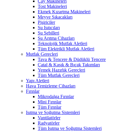
Çay Makineleri
Tost Makineleri
Ekmek Kızartma Makineleri
Meyve Sıkacakları
Pişiriciler
Su Isıtıcıları
Su Sebilleri
Su Arıtma Cihazları
Teknolojik Mutfak Aletleri
Tüm Elektrikli Mutfak Aletleri
Mutfak Gereçleri
Tava & Tencere & Düdüklü Tencere
Çatal & Kaşık & Bıçak Takımları
Yemek Hazırlık Gereçleri
Tüm Mutfak Gereçleri
Yapı Aletleri
Hava Temizleme Cihazları
Fırınlar
Mikrodalga Fırınlar
Mini Fırınlar
Tüm Fırınlar
Isıtma ve Soğutma Sistemleri
Vantilatörler
Radyatörler
Tüm Isıtma ve Soğutma Sistemleri