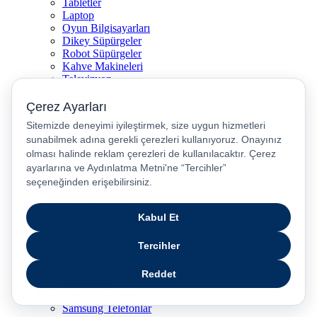
Tabletler
Laptop
Oyun Bilgisayarları
Dikey Süpürgeler
Robot Süpürgeler
Kahve Makineleri
Televizyon
Airfryer
Kulaklıklar
Çocuk Akıllı Saat
Kulakiçi Kulaklık
Kettle
Saç Düzleştirici
Airpods
Yardım
Yardım Merkezi
İşlem Rehberi
Ürün Güvenliği Temas Noktası
Nasıl İade Edebilirim?
Pasaj Sipariş Sorgulama
iPhone Karşılaştırma
Televizyon (TV) Karşılaştırma
Telefon Sat
Popüler Marka Kategoriler
Samsung Telefonlar