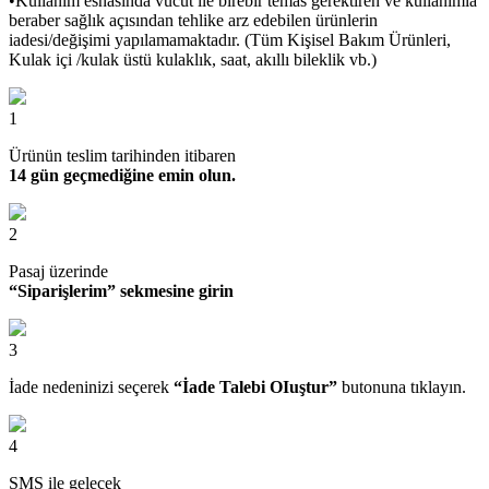
•Kullanım esnasında vücut ile birebir temas gerektiren ve kullanımla
beraber sağlık açısından tehlike arz edebilen ürünlerin
iadesi/değişimi yapılamamaktadır. (Tüm Kişisel Bakım Ürünleri,
Kulak içi /kulak üstü kulaklık, saat, akıllı bileklik vb.)
1
Ürünün teslim tarihinden itibaren
14 gün geçmediğine emin olun.
2
Pasaj üzerinde
“Siparişlerim” sekmesine girin
3
İade nedeninizi seçerek
“İade Talebi OIuştur”
butonuna tıklayın.
4
SMS ile gelecek