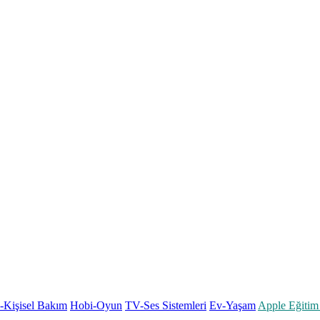
k-Kişisel Bakım
Hobi-Oyun
TV-Ses Sistemleri
Ev-Yaşam
Apple Eğitim