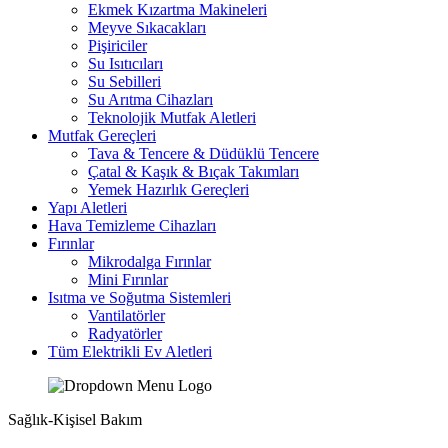
Ekmek Kızartma Makineleri
Meyve Sıkacakları
Pişiriciler
Su Isıtıcıları
Su Sebilleri
Su Arıtma Cihazları
Teknolojik Mutfak Aletleri
Mutfak Gereçleri
Tava & Tencere & Düdüklü Tencere
Çatal & Kaşık & Bıçak Takımları
Yemek Hazırlık Gereçleri
Yapı Aletleri
Hava Temizleme Cihazları
Fırınlar
Mikrodalga Fırınlar
Mini Fırınlar
Isıtma ve Soğutma Sistemleri
Vantilatörler
Radyatörler
Tüm Elektrikli Ev Aletleri
Sağlık-Kişisel Bakım