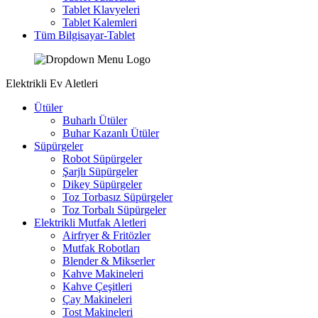
Tablet Klavyeleri
Tablet Kalemleri
Tüm Bilgisayar-Tablet
Elektrikli Ev Aletleri
Ütüler
Buharlı Ütüler
Buhar Kazanlı Ütüler
Süpürgeler
Robot Süpürgeler
Şarjlı Süpürgeler
Dikey Süpürgeler
Toz Torbasız Süpürgeler
Toz Torbalı Süpürgeler
Elektrikli Mutfak Aletleri
Airfryer & Fritözler
Mutfak Robotları
Blender & Mikserler
Kahve Makineleri
Kahve Çeşitleri
Çay Makineleri
Tost Makineleri