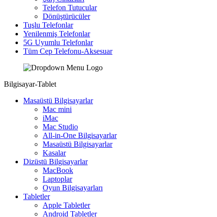
Telefon Tutucular
Dönüştürücüler
Tuşlu Telefonlar
Yenilenmiş Telefonlar
5G Uyumlu Telefonlar
Tüm Cep Telefonu-Aksesuar
Bilgisayar-Tablet
Masaüstü Bilgisayarlar
Mac mini
iMac
Mac Studio
All-in-One Bilgisayarlar
Masaüstü Bilgisayarlar
Kasalar
Dizüstü Bilgisayarlar
MacBook
Laptoplar
Oyun Bilgisayarları
Tabletler
Apple Tabletler
Android Tabletler