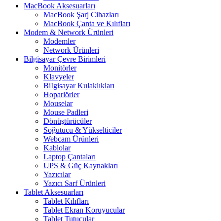
MacBook Aksesuarları
MacBook Şarj Cihazları
MacBook Çanta ve Kılıfları
Modem & Network Ürünleri
Modemler
Network Ürünleri
Bilgisayar Çevre Birimleri
Monitörler
Klavyeler
BiIgisayar Kulaklıkları
Hoparlörler
Mouselar
Mouse Padleri
Dönüştürücüler
Soğutucu & Yükselticiler
Webcam Ürünleri
Kablolar
Laptop Çantaları
UPS & Güç Kaynakları
Yazıcılar
Yazıcı Sarf Ürünleri
Tablet Aksesuarları
Tablet Kılıfları
Tablet Ekran Koruyucular
Tablet Tutucular