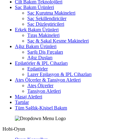
Cilt Bakım Teknolojileri
Saç Bakım Ürünleri
Saç Kurutma Makineleri
Saç Şekillendiriciler
Saç Düzleştiricileri
Erkek Bakım Ürünleri
Tıraş Makineleri
Saç & Sakal Kesme Makineleri
Ağız Bakım Ürünleri
Şarjlı Diş Fırçaları
Ağız Duşları
Epilatörler & IPL Cihazları
Epilatörler
Lazer Epilasyon & IPL Cihazları
Ateş Ölçerler & Tansiyon Aletleri
Ateş Ölçerler
Tansiyon Aletleri
Masaj Aletleri
Tartılar
Tüm Sağlık-Kişisel Bakım
Hobi-Oyun