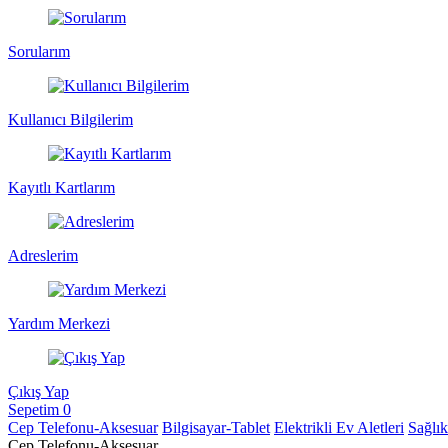
Sorularım
Kullanıcı Bilgilerim
Kayıtlı Kartlarım
Adreslerim
Yardım Merkezi
Çıkış Yap
Sepetim
0
Cep Telefonu-Aksesuar
Bilgisayar-Tablet
Elektrikli Ev Aletleri
Sağlı
Cep Telefonu-Aksesuar