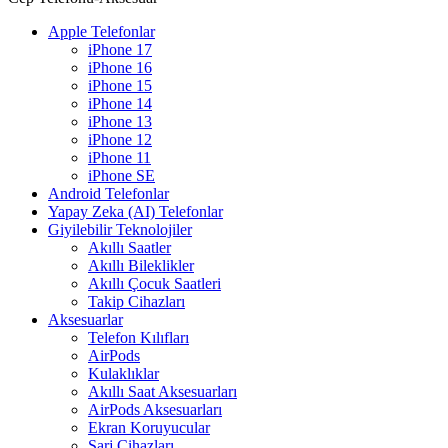
Apple Telefonlar
iPhone 17
iPhone 16
iPhone 15
iPhone 14
iPhone 13
iPhone 12
iPhone 11
iPhone SE
Android Telefonlar
Yapay Zeka (AI) Telefonlar
Giyilebilir Teknolojiler
Akıllı Saatler
Akıllı Bileklikler
Akıllı Çocuk Saatleri
Takip Cihazları
Aksesuarlar
Telefon Kılıfları
AirPods
Kulaklıklar
Akıllı Saat Aksesuarları
AirPods Aksesuarları
Ekran Koruyucular
Şarj Cihazları