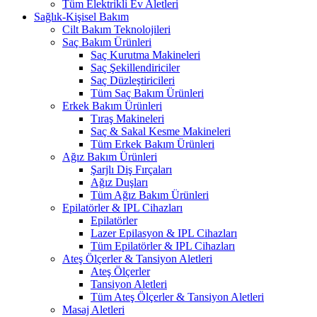
Tüm Elektrikli Ev Aletleri
Sağlık-Kişisel Bakım
Cilt Bakım Teknolojileri
Saç Bakım Ürünleri
Saç Kurutma Makineleri
Saç Şekillendiriciler
Saç Düzleştiricileri
Tüm Saç Bakım Ürünleri
Erkek Bakım Ürünleri
Tıraş Makineleri
Saç & Sakal Kesme Makineleri
Tüm Erkek Bakım Ürünleri
Ağız Bakım Ürünleri
Şarjlı Diş Fırçaları
Ağız Duşları
Tüm Ağız Bakım Ürünleri
Epilatörler & IPL Cihazları
Epilatörler
Lazer Epilasyon & IPL Cihazları
Tüm Epilatörler & IPL Cihazları
Ateş Ölçerler & Tansiyon Aletleri
Ateş Ölçerler
Tansiyon Aletleri
Tüm Ateş Ölçerler & Tansiyon Aletleri
Masaj Aletleri