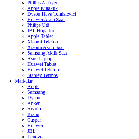
Philips Airfryer
Apple Kulaklık
Dyson Hava Temizleyici
Huawei Akıllı Saat
Philips Ütü
JBL Hoparlör
Apple Tablet
Xiaomi Telefon
Xiaomi Akıllı Saat
Samsung Akıllı Saat
Asus Laptop
Huawei Tablet
Huawei Telefon
Stanley Termos
Markalar
Apple
Samsung
Dyson
Anker
Arzum
Braun
Casper
Huawei
JBL
Lenovo