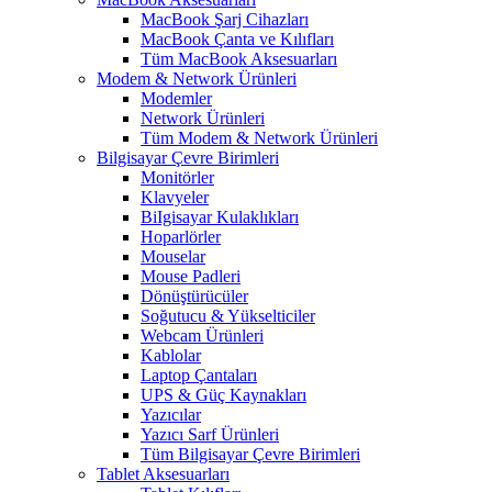
MacBook Şarj Cihazları
MacBook Çanta ve Kılıfları
Tüm MacBook Aksesuarları
Modem & Network Ürünleri
Modemler
Network Ürünleri
Tüm Modem & Network Ürünleri
Bilgisayar Çevre Birimleri
Monitörler
Klavyeler
BiIgisayar Kulaklıkları
Hoparlörler
Mouselar
Mouse Padleri
Dönüştürücüler
Soğutucu & Yükselticiler
Webcam Ürünleri
Kablolar
Laptop Çantaları
UPS & Güç Kaynakları
Yazıcılar
Yazıcı Sarf Ürünleri
Tüm Bilgisayar Çevre Birimleri
Tablet Aksesuarları