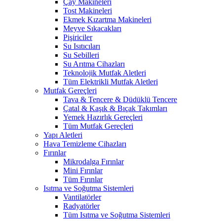
Çay Makineleri
Tost Makineleri
Ekmek Kızartma Makineleri
Meyve Sıkacakları
Pişiriciler
Su Isıtıcıları
Su Sebilleri
Su Arıtma Cihazları
Teknolojik Mutfak Aletleri
Tüm Elektrikli Mutfak Aletleri
Mutfak Gereçleri
Tava & Tencere & Düdüklü Tencere
Çatal & Kaşık & Bıçak Takımları
Yemek Hazırlık Gereçleri
Tüm Mutfak Gereçleri
Yapı Aletleri
Hava Temizleme Cihazları
Fırınlar
Mikrodalga Fırınlar
Mini Fırınlar
Tüm Fırınlar
Isıtma ve Soğutma Sistemleri
Vantilatörler
Radyatörler
Tüm Isıtma ve Soğutma Sistemleri