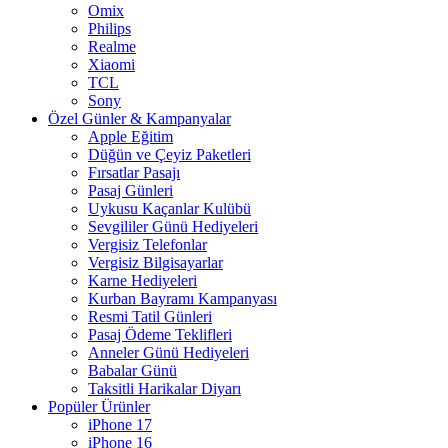
Omix
Philips
Realme
Xiaomi
TCL
Sony
Özel Günler & Kampanyalar
Apple Eğitim
Düğün ve Çeyiz Paketleri
Fırsatlar Pasajı
Pasaj Günleri
Uykusu Kaçanlar Kulübü
Sevgililer Günü Hediyeleri
Vergisiz Telefonlar
Vergisiz Bilgisayarlar
Karne Hediyeleri
Kurban Bayramı Kampanyası
Resmi Tatil Günleri
Pasaj Ödeme Teklifleri
Anneler Günü Hediyeleri
Babalar Günü
Taksitli Harikalar Diyarı
Popüler Ürünler
iPhone 17
iPhone 16