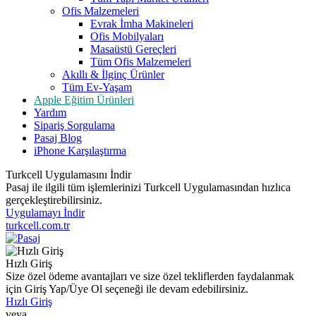
Ofis Malzemeleri
Evrak İmha Makineleri
Ofis Mobilyaları
Masaüstü Gereçleri
Tüm Ofis Malzemeleri
Akıllı & İlginç Ürünler
Tüm Ev-Yaşam
Apple Eğitim Ürünleri
Yardım
Sipariş Sorgulama
Pasaj Blog
iPhone Karşılaştırma
Turkcell Uygulamasını İndir
Pasaj ile ilgili tüm işlemlerinizi Turkcell Uygulamasından hızlıca
gerçekleştirebilirsiniz.
Uygulamayı İndir
turkcell.com.tr
Hızlı Giriş
Size özel ödeme avantajları ve size özel tekliflerden faydalanmak
için Giriş Yap/Üye Ol seçeneği ile devam edebilirsiniz.
Hızlı Giriş
veya