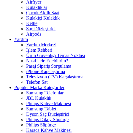
Airfryer
Kulaklıklar
Çocuk Akıllı Saat
Kulakiçi Kulaklık
Kettle
Saç Düzleştirici
Airpods
Yardım
Yardım Merkezi
İşlem Rehberi
Ürün Güvenliği Temas Noktası
Nasıl İade Edebilirim?
Pasaj Sipariş Sorgulama
iPhone Karşılaştırma
Televizyon (TV) Karşılaştırma
Telefon Sat
Popüler Marka Kategoriler
Samsung Telefonlar
JBL Kulaklık
Philips Kahve Makinesi
Samsung Tablet
Dyson Saç Düzleştirici
Philips Dikey Süpürge
Philips Süpürge
Karaca Kahve Makinesi