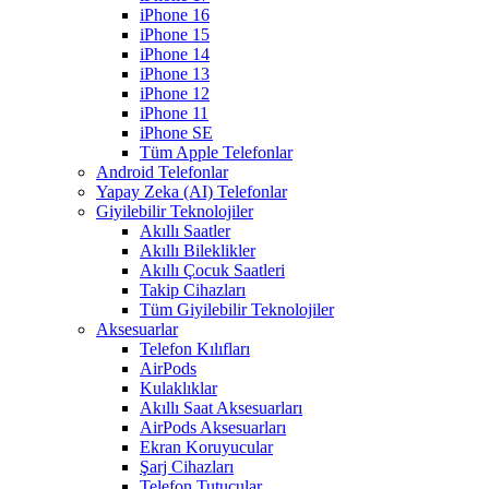
iPhone 16
iPhone 15
iPhone 14
iPhone 13
iPhone 12
iPhone 11
iPhone SE
Tüm Apple Telefonlar
Android Telefonlar
Yapay Zeka (AI) Telefonlar
Giyilebilir Teknolojiler
Akıllı Saatler
Akıllı Bileklikler
Akıllı Çocuk Saatleri
Takip Cihazları
Tüm Giyilebilir Teknolojiler
Aksesuarlar
Telefon Kılıfları
AirPods
Kulaklıklar
Akıllı Saat Aksesuarları
AirPods Aksesuarları
Ekran Koruyucular
Şarj Cihazları
Telefon Tutucular