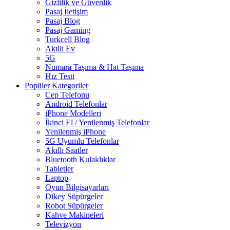
Gizlilik ve Güvenlik
Pasaj İletişim
Pasaj Blog
Pasaj Gaming
Turkcell Blog
Akıllı Ev
5G
Numara Taşıma & Hat Taşıma
Hız Testi
Popüler Kategoriler
Cep Telefonu
Android Telefonlar
iPhone Modelleri
İkinci El / Yenilenmiş Telefonlar
Yenilenmiş iPhone
5G Uyumlu Telefonlar
Akıllı Saatler
Bluetooth Kulaklıklar
Tabletler
Laptop
Oyun Bilgisayarları
Dikey Süpürgeler
Robot Süpürgeler
Kahve Makineleri
Televizyon