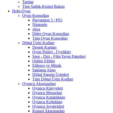
Tartılar
Tüm Sağlık-Kişisel Bakım
Hobi-Oyun
Oyun Konsolları
Playstation 5 / PS5
Nintendo
xbox
Diğer Oyun Konsolları
Tüm Oyun Konsolları
Dijital Ürün Kodları
Destek Kartları
Oyun Pinleri - Üyelikler
Spor - Dizi - Film Yayın Paketleri
Online Eğitim
Eğlence ve Müzik
Saklama Alanı
Dijital Sigorta Ürünleri
Tüm Dijital Ürün Kodları
Oyuncu Aksesuarları
Oyuncu Klavyeleri
Oyuncu Mouseları
Oyuncu Kulaklıkları
Oyuncu Koltukları
Oyuncu Joystickleri
Konsol Aksesuarları