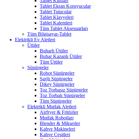
Tablet Kılıfları
Tablet Ekran Koruyucular
Tablet Tutucular
Tablet Klavyeleri
Tablet Kalemleri
Tüm Tablet Aksesuarları
Tüm Bilgisayar-Tablet
Elektrikli Ev Aletleri
Ütüler
Buharlı Ütüler
Buhar Kazanlı Ütüler
Tüm Ütüler
Süpürgeler
Robot Süpürgeler
Şarjlı Süpürgeler
Dikey Süpürgeler
Toz Torbasız Süpürgeler
Toz Torbalı Süpürgeler
Tüm Süpürgeler
Elektrikli Mutfak Aletleri
Airfryer & Fritözler
Mutfak Robotları
Blender & Mikserler
Kahve Makineleri
Kahve Çeşitleri