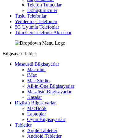
Telefon Tutucular
Dönüştürücüler
Tuşlu Telefonlar
Yenilenmiş Telefonlar
5G Uyumlu Telefonlar
Tüm Cep Telefonu-Aksesuar
Bilgisayar-Tablet
Masaüstü Bilgisayarlar
Mac mini
iMac
Mac Studio
All-in-One Bilgisayarlar
Masaüstü Bilgisayarlar
Kasalar
Dizüstü Bilgisayarlar
MacBook
Laptoplar
Oyun Bilgisayarları
Tabletler
Apple Tabletler
Android Tabletler