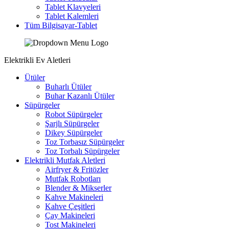
Tablet Klavyeleri
Tablet Kalemleri
Tüm Bilgisayar-Tablet
Elektrikli Ev Aletleri
Ütüler
Buharlı Ütüler
Buhar Kazanlı Ütüler
Süpürgeler
Robot Süpürgeler
Şarjlı Süpürgeler
Dikey Süpürgeler
Toz Torbasız Süpürgeler
Toz Torbalı Süpürgeler
Elektrikli Mutfak Aletleri
Airfryer & Fritözler
Mutfak Robotları
Blender & Mikserler
Kahve Makineleri
Kahve Çeşitleri
Çay Makineleri
Tost Makineleri