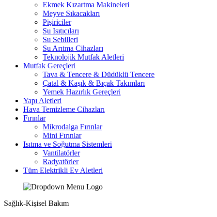
Ekmek Kızartma Makineleri
Meyve Sıkacakları
Pişiriciler
Su Isıtıcıları
Su Sebilleri
Su Arıtma Cihazları
Teknolojik Mutfak Aletleri
Mutfak Gereçleri
Tava & Tencere & Düdüklü Tencere
Çatal & Kaşık & Bıçak Takımları
Yemek Hazırlık Gereçleri
Yapı Aletleri
Hava Temizleme Cihazları
Fırınlar
Mikrodalga Fırınlar
Mini Fırınlar
Isıtma ve Soğutma Sistemleri
Vantilatörler
Radyatörler
Tüm Elektrikli Ev Aletleri
Sağlık-Kişisel Bakım