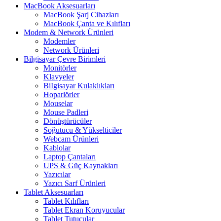
MacBook Aksesuarları
MacBook Şarj Cihazları
MacBook Çanta ve Kılıfları
Modem & Network Ürünleri
Modemler
Network Ürünleri
Bilgisayar Çevre Birimleri
Monitörler
Klavyeler
BiIgisayar Kulaklıkları
Hoparlörler
Mouselar
Mouse Padleri
Dönüştürücüler
Soğutucu & Yükselticiler
Webcam Ürünleri
Kablolar
Laptop Çantaları
UPS & Güç Kaynakları
Yazıcılar
Yazıcı Sarf Ürünleri
Tablet Aksesuarları
Tablet Kılıfları
Tablet Ekran Koruyucular
Tablet Tutucular