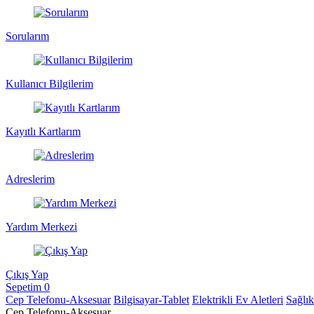
Sorularım
Kullanıcı Bilgilerim
Kayıtlı Kartlarım
Adreslerim
Yardım Merkezi
Çıkış Yap
Sepetim
0
Cep Telefonu-Aksesuar
Bilgisayar-Tablet
Elektrikli Ev Aletleri
Sağlı
Cep Telefonu-Aksesuar