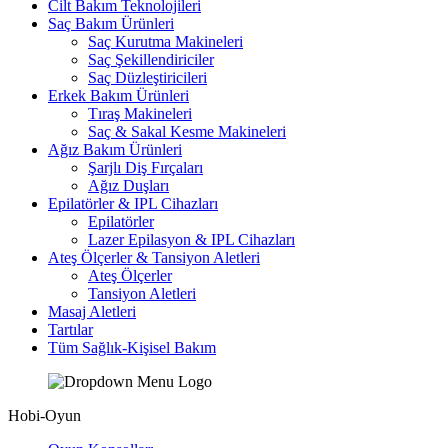
Cilt Bakım Teknolojileri
Saç Bakım Ürünleri
Saç Kurutma Makineleri
Saç Şekillendiriciler
Saç Düzleştiricileri
Erkek Bakım Ürünleri
Tıraş Makineleri
Saç & Sakal Kesme Makineleri
Ağız Bakım Ürünleri
Şarjlı Diş Fırçaları
Ağız Duşları
Epilatörler & IPL Cihazları
Epilatörler
Lazer Epilasyon & IPL Cihazları
Ateş Ölçerler & Tansiyon Aletleri
Ateş Ölçerler
Tansiyon Aletleri
Masaj Aletleri
Tartılar
Tüm Sağlık-Kişisel Bakım
Hobi-Oyun