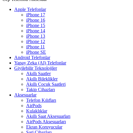
Apple Telefonlar
iPhone 17
iPhone 16
iPhone 15
iPhone 14
iPhone 13
iPhone 12
iPhone 11
iPhone SE
Android Telefonlar
Yapay Zeka (AI) Telefonlar
Giyilebilir Teknolojiler
Akıllı Saatler
Akıllı Bileklikler
Akıllı Çocuk Saatleri
Takip Cihazları
Aksesuarlar
Telefon Kılıfları
AirPods
Kulaklıklar
Akıllı Saat Aksesuarları
AirPods Aksesuarları
Ekran Koruyucular
Şarj Cihazları