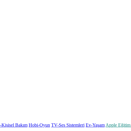
k-Kişisel Bakım
Hobi-Oyun
TV-Ses Sistemleri
Ev-Yaşam
Apple Eğitim