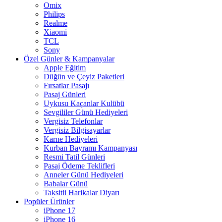
Omix
Philips
Realme
Xiaomi
TCL
Sony
Özel Günler & Kampanyalar
Apple Eğitim
Düğün ve Çeyiz Paketleri
Fırsatlar Pasajı
Pasaj Günleri
Uykusu Kaçanlar Kulübü
Sevgililer Günü Hediyeleri
Vergisiz Telefonlar
Vergisiz Bilgisayarlar
Karne Hediyeleri
Kurban Bayramı Kampanyası
Resmi Tatil Günleri
Pasaj Ödeme Teklifleri
Anneler Günü Hediyeleri
Babalar Günü
Taksitli Harikalar Diyarı
Popüler Ürünler
iPhone 17
iPhone 16