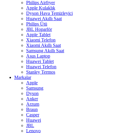
Philips Airfryer
Apple Kulaklık
Dyson Hava Temizleyici
Huawei Akıllı Saat
Philips Ütü
JBL Hoparlör
Apple Tablet
Xiaomi Telefon
Xiaomi Akıllı Saat
Samsung Akıllı Saat
Asus Laptop
Huawei Tablet
Huawei Telefon
Stanley Termos
Markalar
Apple
Samsung
Dyson
Anker
Arzum
Braun
Casper
Huawei
JBL
Lenovo