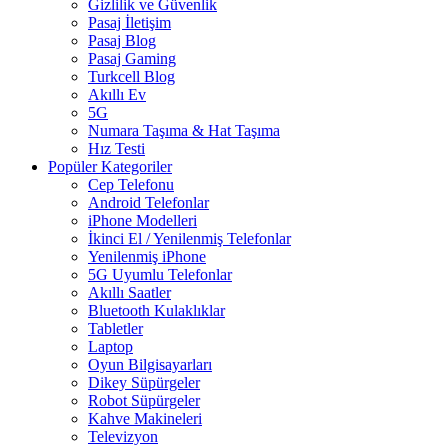
Gizlilik ve Güvenlik
Pasaj İletişim
Pasaj Blog
Pasaj Gaming
Turkcell Blog
Akıllı Ev
5G
Numara Taşıma & Hat Taşıma
Hız Testi
Popüler Kategoriler
Cep Telefonu
Android Telefonlar
iPhone Modelleri
İkinci El / Yenilenmiş Telefonlar
Yenilenmiş iPhone
5G Uyumlu Telefonlar
Akıllı Saatler
Bluetooth Kulaklıklar
Tabletler
Laptop
Oyun Bilgisayarları
Dikey Süpürgeler
Robot Süpürgeler
Kahve Makineleri
Televizyon