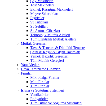
Çay Makineleri
Tost Makineleri
Ekmek Kızartma Makineleri
Meyve Sıkacakları
Pişiriciler
Su Isıtıcıları
Su Sebilleri
Su Arıtma Cihazları
Teknolojik Mutfak Aletleri
Tüm Elektrikli Mutfak Aletleri
Mutfak Gereçleri
Tava & Tencere & Düdüklü Tencere
Çatal & Kaşık & Bıçak Takımları
Yemek Hazırlık Gereçleri
Tüm Mutfak Gereçleri
Yapı Aletleri
Hava Temizleme Cihazları
Fırınlar
Mikrodalga Fırınlar
Mini Fırınlar
Tüm Fırınlar
Isıtma ve Soğutma Sistemleri
Vantilatörler
Radyatörler
Tüm Isıtma ve Soğutma Sistemleri