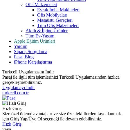
Ofis Malzemeleri
Evrak İmha Makineleri
Ofis Mobilyaları
Masaüstü Gereçleri
Tüm Ofis Malzemeleri
Akıllı & İlginç Ürünler
Tüm Ev-Yaşam
Apple Eğitim Ürünleri
Yardım
Sipariş Sorgulama
Pasaj Blog
iPhone Karşılaştırma
Turkcell Uygulamasını İndir
Pasaj ile ilgili tüm işlemlerinizi Turkcell Uygulamasından hızlıca
gerçekleştirebilirsiniz.
Uygulamayı İndir
turkcell.com.tr
Hızlı Giriş
Size özel ödeme avantajları ve size özel tekliflerden faydalanmak
için Giriş Yap/Üye Ol seçeneği ile devam edebilirsiniz.
Hızlı Giriş
veya