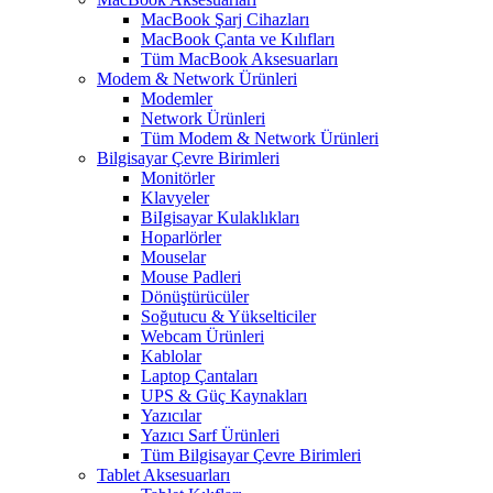
MacBook Şarj Cihazları
MacBook Çanta ve Kılıfları
Tüm MacBook Aksesuarları
Modem & Network Ürünleri
Modemler
Network Ürünleri
Tüm Modem & Network Ürünleri
Bilgisayar Çevre Birimleri
Monitörler
Klavyeler
BiIgisayar Kulaklıkları
Hoparlörler
Mouselar
Mouse Padleri
Dönüştürücüler
Soğutucu & Yükselticiler
Webcam Ürünleri
Kablolar
Laptop Çantaları
UPS & Güç Kaynakları
Yazıcılar
Yazıcı Sarf Ürünleri
Tüm Bilgisayar Çevre Birimleri
Tablet Aksesuarları