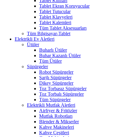
Tablet Kılıfları
Tablet Ekran Koruyucular
Tablet Tutucular
Tablet Klavyeleri
Tablet Kalemleri
Tüm Tablet Aksesuarları
Tüm Bilgisayar-Tablet
Elektrikli Ev Aletleri
Ütüler
Buharlı Ütüler
Buhar Kazanlı Ütüler
Tüm Ütüler
Süpürgeler
Robot Süpürgeler
Şarjlı Süpürgeler
Dikey Süpürgeler
Toz Torbasız Süpürgeler
Toz Torbalı Süpürgeler
Tüm Süpürgeler
Elektrikli Mutfak Aletleri
Airfryer & Fritözler
Mutfak Robotları
Blender & Mikserler
Kahve Makineleri
Kahve Çeşitleri