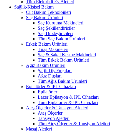
Tüm Elektrikli Ev Aletleri
Sağlık-Kişisel Bakım
Cilt Bakım Teknolojileri
Saç Bakım Ürünleri
Saç Kurutma Makineleri
Saç Şekillendiriciler
Saç Düzleştiricileri
Tüm Saç Bakım Ürünleri
Erkek Bakım Ürünleri
Tıraş Makineleri
Saç & Sakal Kesme Makineleri
Tüm Erkek Bakım Ürünleri
Ağız Bakım Ürünleri
Şarjlı Diş Fırçaları
Ağız Duşları
Tüm Ağız Bakım Ürünleri
Epilatörler & IPL Cihazları
Epilatörler
Lazer Epilasyon & IPL Cihazları
Tüm Epilatörler & IPL Cihazları
Ateş Ölçerler & Tansiyon Aletleri
Ateş Ölçerler
Tansiyon Aletleri
Tüm Ateş Ölçerler & Tansiyon Aletleri
Masaj Aletleri