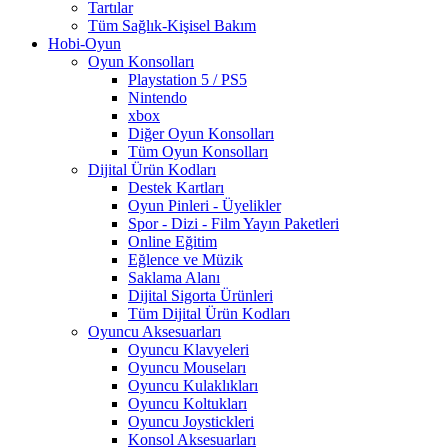
Tartılar
Tüm Sağlık-Kişisel Bakım
Hobi-Oyun
Oyun Konsolları
Playstation 5 / PS5
Nintendo
xbox
Diğer Oyun Konsolları
Tüm Oyun Konsolları
Dijital Ürün Kodları
Destek Kartları
Oyun Pinleri - Üyelikler
Spor - Dizi - Film Yayın Paketleri
Online Eğitim
Eğlence ve Müzik
Saklama Alanı
Dijital Sigorta Ürünleri
Tüm Dijital Ürün Kodları
Oyuncu Aksesuarları
Oyuncu Klavyeleri
Oyuncu Mouseları
Oyuncu Kulaklıkları
Oyuncu Koltukları
Oyuncu Joystickleri
Konsol Aksesuarları