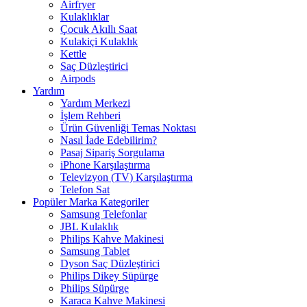
Airfryer
Kulaklıklar
Çocuk Akıllı Saat
Kulakiçi Kulaklık
Kettle
Saç Düzleştirici
Airpods
Yardım
Yardım Merkezi
İşlem Rehberi
Ürün Güvenliği Temas Noktası
Nasıl İade Edebilirim?
Pasaj Sipariş Sorgulama
iPhone Karşılaştırma
Televizyon (TV) Karşılaştırma
Telefon Sat
Popüler Marka Kategoriler
Samsung Telefonlar
JBL Kulaklık
Philips Kahve Makinesi
Samsung Tablet
Dyson Saç Düzleştirici
Philips Dikey Süpürge
Philips Süpürge
Karaca Kahve Makinesi