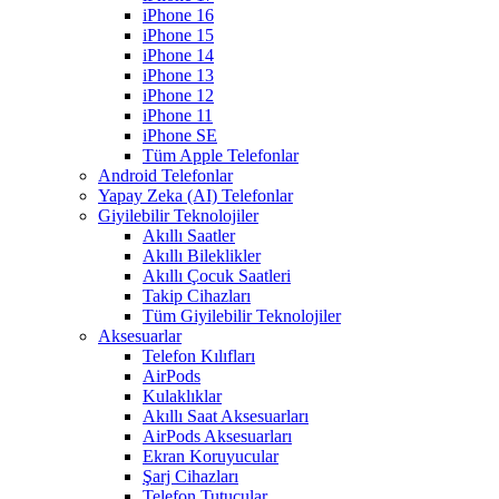
iPhone 16
iPhone 15
iPhone 14
iPhone 13
iPhone 12
iPhone 11
iPhone SE
Tüm Apple Telefonlar
Android Telefonlar
Yapay Zeka (AI) Telefonlar
Giyilebilir Teknolojiler
Akıllı Saatler
Akıllı Bileklikler
Akıllı Çocuk Saatleri
Takip Cihazları
Tüm Giyilebilir Teknolojiler
Aksesuarlar
Telefon Kılıfları
AirPods
Kulaklıklar
Akıllı Saat Aksesuarları
AirPods Aksesuarları
Ekran Koruyucular
Şarj Cihazları
Telefon Tutucular