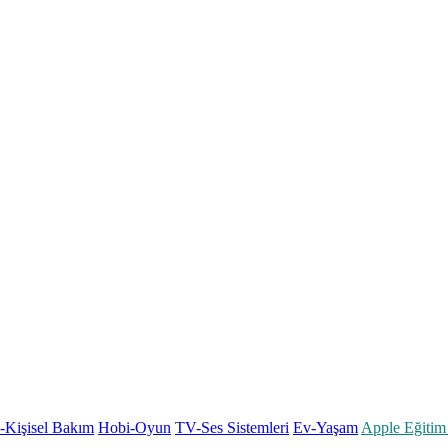
k-Kişisel Bakım
Hobi-Oyun
TV-Ses Sistemleri
Ev-Yaşam
Apple Eğitim