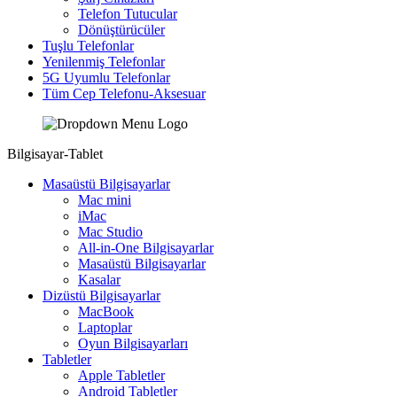
Telefon Tutucular
Dönüştürücüler
Tuşlu Telefonlar
Yenilenmiş Telefonlar
5G Uyumlu Telefonlar
Tüm Cep Telefonu-Aksesuar
Bilgisayar-Tablet
Masaüstü Bilgisayarlar
Mac mini
iMac
Mac Studio
All-in-One Bilgisayarlar
Masaüstü Bilgisayarlar
Kasalar
Dizüstü Bilgisayarlar
MacBook
Laptoplar
Oyun Bilgisayarları
Tabletler
Apple Tabletler
Android Tabletler