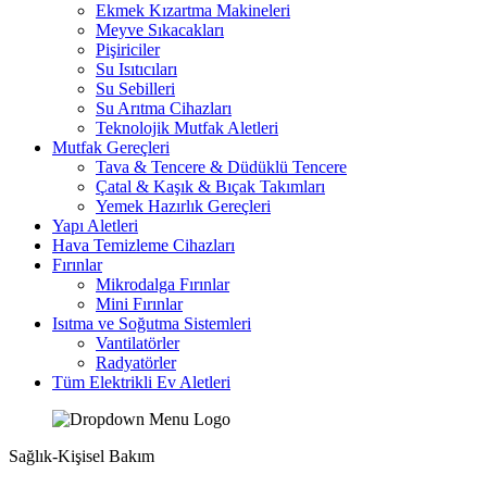
Ekmek Kızartma Makineleri
Meyve Sıkacakları
Pişiriciler
Su Isıtıcıları
Su Sebilleri
Su Arıtma Cihazları
Teknolojik Mutfak Aletleri
Mutfak Gereçleri
Tava & Tencere & Düdüklü Tencere
Çatal & Kaşık & Bıçak Takımları
Yemek Hazırlık Gereçleri
Yapı Aletleri
Hava Temizleme Cihazları
Fırınlar
Mikrodalga Fırınlar
Mini Fırınlar
Isıtma ve Soğutma Sistemleri
Vantilatörler
Radyatörler
Tüm Elektrikli Ev Aletleri
Sağlık-Kişisel Bakım