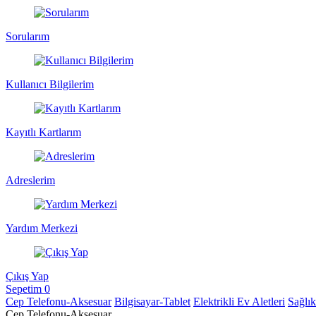
Sorularım
Kullanıcı Bilgilerim
Kayıtlı Kartlarım
Adreslerim
Yardım Merkezi
Çıkış Yap
Sepetim
0
Cep Telefonu-Aksesuar
Bilgisayar-Tablet
Elektrikli Ev Aletleri
Sağlı
Cep Telefonu-Aksesuar