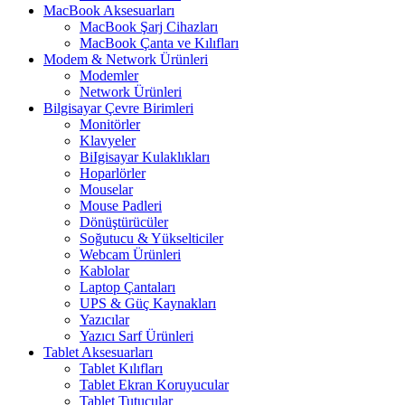
MacBook Aksesuarları
MacBook Şarj Cihazları
MacBook Çanta ve Kılıfları
Modem & Network Ürünleri
Modemler
Network Ürünleri
Bilgisayar Çevre Birimleri
Monitörler
Klavyeler
BiIgisayar Kulaklıkları
Hoparlörler
Mouselar
Mouse Padleri
Dönüştürücüler
Soğutucu & Yükselticiler
Webcam Ürünleri
Kablolar
Laptop Çantaları
UPS & Güç Kaynakları
Yazıcılar
Yazıcı Sarf Ürünleri
Tablet Aksesuarları
Tablet Kılıfları
Tablet Ekran Koruyucular
Tablet Tutucular