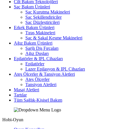
Cilt Bakım Teknolojileri
Saç Bakım Ürünleri
Saç Kurutma Makineleri
Saç Şekillendiriciler
Saç Düzleştiricileri
Erkek Bakım Ürünleri
Tıraş Makineleri
Saç & Sakal Kesme Makineleri
Ağız Bakım Ürünleri
Şarjlı Diş Fırçaları
Ağız Duşları
Epilatörler & IPL Cihazları
Epilatörler
Lazer Epilasyon & IPL Cihazları
Ateş Ölçerler & Tansiyon Aletleri
Ateş Ölçerler
Tansiyon Aletleri
Masaj Aletleri
Tartılar
Tüm Sağlık-Kişisel Bakım
Hobi-Oyun