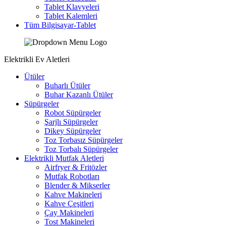
Tablet Klavyeleri
Tablet Kalemleri
Tüm Bilgisayar-Tablet
Elektrikli Ev Aletleri
Ütüler
Buharlı Ütüler
Buhar Kazanlı Ütüler
Süpürgeler
Robot Süpürgeler
Şarjlı Süpürgeler
Dikey Süpürgeler
Toz Torbasız Süpürgeler
Toz Torbalı Süpürgeler
Elektrikli Mutfak Aletleri
Airfryer & Fritözler
Mutfak Robotları
Blender & Mikserler
Kahve Makineleri
Kahve Çeşitleri
Çay Makineleri
Tost Makineleri