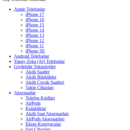
Apple Telefonlar
iPhone 17
iPhone 16
iPhone 15
iPhone 14
iPhone 13
iPhone 12
iPhone 11
iPhone SE
Android Telefonlar
Yapay Zeka (AI) Telefonlar
Giyilebilir Teknolojiler
Akıllı Saatler
Akıllı Bileklikler
Akıllı Çocuk Saatleri
Takip Cihazları
Aksesuarlar
Telefon Kılıfları
AirPods
Kulaklıklar
Akıllı Saat Aksesuarları
AirPods Aksesuarları
Ekran Koruyucular
Şarj Cihazları