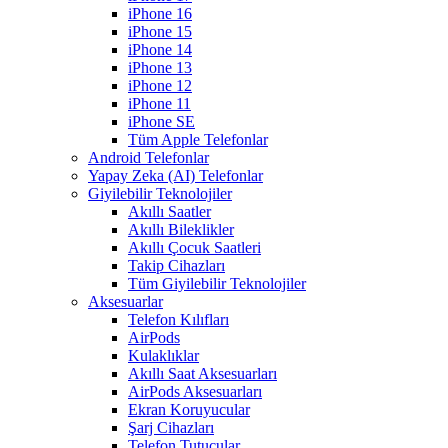
iPhone 16
iPhone 15
iPhone 14
iPhone 13
iPhone 12
iPhone 11
iPhone SE
Tüm Apple Telefonlar
Android Telefonlar
Yapay Zeka (AI) Telefonlar
Giyilebilir Teknolojiler
Akıllı Saatler
Akıllı Bileklikler
Akıllı Çocuk Saatleri
Takip Cihazları
Tüm Giyilebilir Teknolojiler
Aksesuarlar
Telefon Kılıfları
AirPods
Kulaklıklar
Akıllı Saat Aksesuarları
AirPods Aksesuarları
Ekran Koruyucular
Şarj Cihazları
Telefon Tutucular