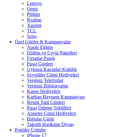
Lenovo
Omix
Philips
Realme
Xiaomi
TCL
Sony
Özel Günler & Kampanyalar
Apple Eğitim
Düğün ve Çeyiz Paketleri
Fırsatlar Pasajı
Pasaj Günleri
Uykusu Kaçanlar Kulübü
Sevgililer Günü Hediyeleri
Vergisiz Telefonlar
Vergisiz Bilgisayarlar
Karne Hediyeleri
Kurban Bayramı Kampanyası
Resmi Tatil Günleri
Pasaj Ödeme Teklifleri
Anneler Günü Hediyeleri
Babalar Günü
Taksitli Harikalar Diyarı
Popüler Ürünler
iPhone 17