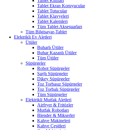
Tablet Kılıfları
Tablet Ekran Koruyucular
Tablet Tutucular
Tablet Klavyeleri
Tablet Kalemleri
Tüm Tablet Aksesuarları
Tüm Bilgisayar-Tablet
Elektrikli Ev Aletleri
Ütüler
Buharlı Ütüler
Buhar Kazanlı Ütüler
Tüm Ütüler
Süpürgeler
Robot Süpürgeler
Şarjlı Süpürgeler
Dikey Süpürgeler
Toz Torbasız Süpürgeler
Toz Torbalı Süpürgeler
Tüm Süpürgeler
Elektrikli Mutfak Aletleri
Airfryer & Fritözler
Mutfak Robotları
Blender & Mikserler
Kahve Makineleri
Kahve Çeşitleri