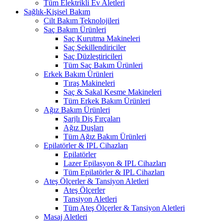
Tüm Elektrikli Ev Aletleri
Sağlık-Kişisel Bakım
Cilt Bakım Teknolojileri
Saç Bakım Ürünleri
Saç Kurutma Makineleri
Saç Şekillendiriciler
Saç Düzleştiricileri
Tüm Saç Bakım Ürünleri
Erkek Bakım Ürünleri
Tıraş Makineleri
Saç & Sakal Kesme Makineleri
Tüm Erkek Bakım Ürünleri
Ağız Bakım Ürünleri
Şarjlı Diş Fırçaları
Ağız Duşları
Tüm Ağız Bakım Ürünleri
Epilatörler & IPL Cihazları
Epilatörler
Lazer Epilasyon & IPL Cihazları
Tüm Epilatörler & IPL Cihazları
Ateş Ölçerler & Tansiyon Aletleri
Ateş Ölçerler
Tansiyon Aletleri
Tüm Ateş Ölçerler & Tansiyon Aletleri
Masaj Aletleri