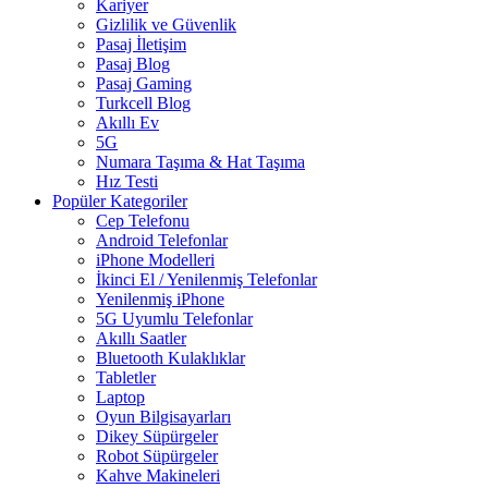
Kariyer
Gizlilik ve Güvenlik
Pasaj İletişim
Pasaj Blog
Pasaj Gaming
Turkcell Blog
Akıllı Ev
5G
Numara Taşıma & Hat Taşıma
Hız Testi
Popüler Kategoriler
Cep Telefonu
Android Telefonlar
iPhone Modelleri
İkinci El / Yenilenmiş Telefonlar
Yenilenmiş iPhone
5G Uyumlu Telefonlar
Akıllı Saatler
Bluetooth Kulaklıklar
Tabletler
Laptop
Oyun Bilgisayarları
Dikey Süpürgeler
Robot Süpürgeler
Kahve Makineleri