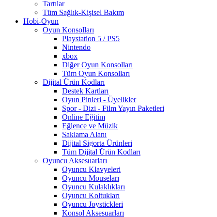
Tartılar
Tüm Sağlık-Kişisel Bakım
Hobi-Oyun
Oyun Konsolları
Playstation 5 / PS5
Nintendo
xbox
Diğer Oyun Konsolları
Tüm Oyun Konsolları
Dijital Ürün Kodları
Destek Kartları
Oyun Pinleri - Üyelikler
Spor - Dizi - Film Yayın Paketleri
Online Eğitim
Eğlence ve Müzik
Saklama Alanı
Dijital Sigorta Ürünleri
Tüm Dijital Ürün Kodları
Oyuncu Aksesuarları
Oyuncu Klavyeleri
Oyuncu Mouseları
Oyuncu Kulaklıkları
Oyuncu Koltukları
Oyuncu Joystickleri
Konsol Aksesuarları