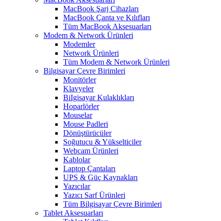
MacBook Şarj Cihazları
MacBook Çanta ve Kılıfları
Tüm MacBook Aksesuarları
Modem & Network Ürünleri
Modemler
Network Ürünleri
Tüm Modem & Network Ürünleri
Bilgisayar Çevre Birimleri
Monitörler
Klavyeler
BiIgisayar Kulaklıkları
Hoparlörler
Mouselar
Mouse Padleri
Dönüştürücüler
Soğutucu & Yükselticiler
Webcam Ürünleri
Kablolar
Laptop Çantaları
UPS & Güç Kaynakları
Yazıcılar
Yazıcı Sarf Ürünleri
Tüm Bilgisayar Çevre Birimleri
Tablet Aksesuarları