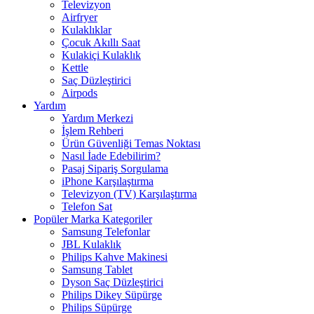
Televizyon
Airfryer
Kulaklıklar
Çocuk Akıllı Saat
Kulakiçi Kulaklık
Kettle
Saç Düzleştirici
Airpods
Yardım
Yardım Merkezi
İşlem Rehberi
Ürün Güvenliği Temas Noktası
Nasıl İade Edebilirim?
Pasaj Sipariş Sorgulama
iPhone Karşılaştırma
Televizyon (TV) Karşılaştırma
Telefon Sat
Popüler Marka Kategoriler
Samsung Telefonlar
JBL Kulaklık
Philips Kahve Makinesi
Samsung Tablet
Dyson Saç Düzleştirici
Philips Dikey Süpürge
Philips Süpürge