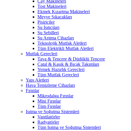
Çay Makineleri
Tost Makineleri
Ekmek Kızartma Makineleri
Meyve Sıkacakları
Pişiriciler
Su Isıtıcıları
Su Sebilleri
Su Arıtma Cihazları
Teknolojik Mutfak Aletleri
Tüm Elektrikli Mutfak Aletleri
Mutfak Gereçleri
Tava & Tencere & Düdüklü Tencere
Çatal & Kaşık & Bıçak Takımları
Yemek Hazırlık Gereçleri
Tüm Mutfak Gereçleri
Yapı Aletleri
Hava Temizleme Cihazları
Fırınlar
Mikrodalga Fırınlar
Mini Fırınlar
Tüm Fırınlar
Isıtma ve Soğutma Sistemleri
Vantilatörler
Radyatörler
Tüm Isıtma ve Soğutma Sistemleri