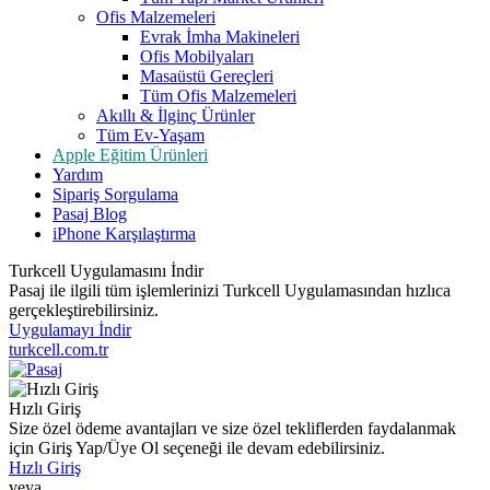
Ofis Malzemeleri
Evrak İmha Makineleri
Ofis Mobilyaları
Masaüstü Gereçleri
Tüm Ofis Malzemeleri
Akıllı & İlginç Ürünler
Tüm Ev-Yaşam
Apple Eğitim Ürünleri
Yardım
Sipariş Sorgulama
Pasaj Blog
iPhone Karşılaştırma
Turkcell Uygulamasını İndir
Pasaj ile ilgili tüm işlemlerinizi Turkcell Uygulamasından hızlıca
gerçekleştirebilirsiniz.
Uygulamayı İndir
turkcell.com.tr
Hızlı Giriş
Size özel ödeme avantajları ve size özel tekliflerden faydalanmak
için Giriş Yap/Üye Ol seçeneği ile devam edebilirsiniz.
Hızlı Giriş
veya