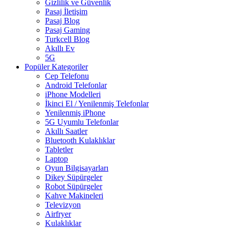
Gizlilik ve Güvenlik
Pasaj İletişim
Pasaj Blog
Pasaj Gaming
Turkcell Blog
Akıllı Ev
5G
Popüler Kategoriler
Cep Telefonu
Android Telefonlar
iPhone Modelleri
İkinci El / Yenilenmiş Telefonlar
Yenilenmiş iPhone
5G Uyumlu Telefonlar
Akıllı Saatler
Bluetooth Kulaklıklar
Tabletler
Laptop
Oyun Bilgisayarları
Dikey Süpürgeler
Robot Süpürgeler
Kahve Makineleri
Televizyon
Airfryer
Kulaklıklar