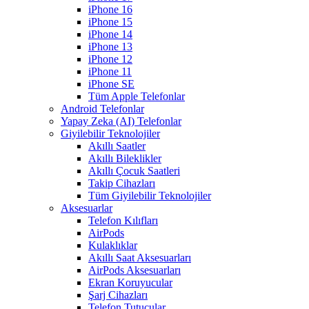
iPhone 16
iPhone 15
iPhone 14
iPhone 13
iPhone 12
iPhone 11
iPhone SE
Tüm Apple Telefonlar
Android Telefonlar
Yapay Zeka (AI) Telefonlar
Giyilebilir Teknolojiler
Akıllı Saatler
Akıllı Bileklikler
Akıllı Çocuk Saatleri
Takip Cihazları
Tüm Giyilebilir Teknolojiler
Aksesuarlar
Telefon Kılıfları
AirPods
Kulaklıklar
Akıllı Saat Aksesuarları
AirPods Aksesuarları
Ekran Koruyucular
Şarj Cihazları
Telefon Tutucular