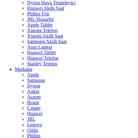
Dyson Hava Temizleyici
Huawei Akıllı Saat
Philips Ütü
JBL Hoparlör
Apple Tablet
Xiaomi Telefon
Xiaomi Akıllı Saat
Samsung Akıllı Saat
Asus Laptop
Huawei Tablet
Huawei Telefon
Stanley Termos
Markalar
Apple
Samsung
Dyson
Anker
Arzum
Braun
Casper
Huawei
JBL
Lenovo
Omix
Philips