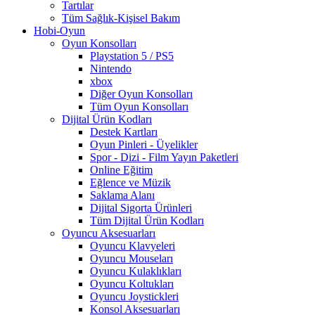
Tartılar
Tüm Sağlık-Kişisel Bakım
Hobi-Oyun
Oyun Konsolları
Playstation 5 / PS5
Nintendo
xbox
Diğer Oyun Konsolları
Tüm Oyun Konsolları
Dijital Ürün Kodları
Destek Kartları
Oyun Pinleri - Üyelikler
Spor - Dizi - Film Yayın Paketleri
Online Eğitim
Eğlence ve Müzik
Saklama Alanı
Dijital Sigorta Ürünleri
Tüm Dijital Ürün Kodları
Oyuncu Aksesuarları
Oyuncu Klavyeleri
Oyuncu Mouseları
Oyuncu Kulaklıkları
Oyuncu Koltukları
Oyuncu Joystickleri
Konsol Aksesuarları