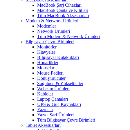
MacBook Şarj Cihazları
MacBook Çanta ve Kılıfları
Tüm MacBook Aksesuarları
Modem & Network Ürünleri
Modemler
Network Ürünleri
Tüm Modem & Network Ürünleri
Bilgisayar Çevre Birimleri
Monitörler
Klavyeler
BiIgisayar Kulaklıkları
Hoparlörler
Mouselar
Mouse Padleri
Dönüştürücüler
Soğutucu & Yükselticiler
Webcam Ürünleri
Kablolar
Laptop Çantaları
UPS & Güç Kaynakları
Yazıcılar
Yazıcı Sarf Ürünleri
Tüm Bilgisayar Çevre Birimleri
Tablet Aksesuarları