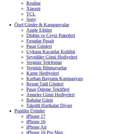
Realme
Xiaomi
TCL
Sony
Özel Günler & Kampanyalar
Apple Eğitim
Düğün ve Çeyiz Paketleri
Fırsatlar Pasajı
Pasaj Günleri
Uykusu Kaçanlar Kulübü
Sevgililer Günü Hediyeleri
Vergisiz Telefonlar
Vergisiz Bilgisayarlar
Karne Hediyeleri
Kurban Bayramı Kampanyası
Resmi Tatil Günleri
Pasaj Ödeme Teklifleri
Anneler Günü Hediyeleri
Babalar Günü
Taksitli Harikalar Diyarı
Popüler Ürünler
iPhone 17
iPhone 16
iPhone Air
iPhone 16 Pro Max