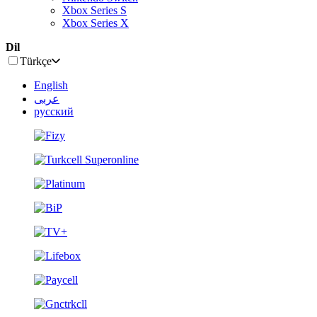
Xbox Series S
Xbox Series X
Dil
Türkçe
English
عربى
русский