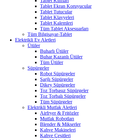
Tablet Kılıfları
Tablet Ekran Koruyucular
Tablet Tutucular
Tablet Klavyeleri
Tablet Kalemleri
Tüm Tablet Aksesuarları
Tüm Bilgisayar-Tablet
Elektrikli Ev Aletleri
Ütüler
Buharlı Ütüler
Buhar Kazanlı Ütüler
Tüm Ütüler
Süpürgeler
Robot Süpürgeler
Şarjlı Süpürgeler
Dikey Süpürgeler
Toz Torbasız Süpürgeler
Toz Torbalı Süpürgeler
Tüm Süpürgeler
Elektrikli Mutfak Aletleri
Airfryer & Fritözler
Mutfak Robotları
Blender & Mikserler
Kahve Makineleri
Kahve Çeşitleri