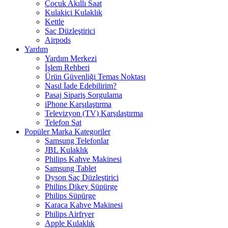
Çocuk Akıllı Saat
Kulakiçi Kulaklık
Kettle
Saç Düzleştirici
Airpods
Yardım
Yardım Merkezi
İşlem Rehberi
Ürün Güvenliği Temas Noktası
Nasıl İade Edebilirim?
Pasaj Sipariş Sorgulama
iPhone Karşılaştırma
Televizyon (TV) Karşılaştırma
Telefon Sat
Popüler Marka Kategoriler
Samsung Telefonlar
JBL Kulaklık
Philips Kahve Makinesi
Samsung Tablet
Dyson Saç Düzleştirici
Philips Dikey Süpürge
Philips Süpürge
Karaca Kahve Makinesi
Philips Airfryer
Apple Kulaklık