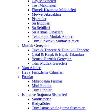
Çay Makineleri
Tost Makineleri
Ekmek Kızartma Makineleri
Meyve Sıkacakları
Pişiriciler
Su Isıtıcıları
Su Sebilleri
Su Arıtma Cihazları
Teknolojik Mutfak Aletleri
Tüm Elektrikli Mutfak Aletleri
Mutfak Gereçleri
Tava & Tencere & Düdüklü Tencere
Çatal & Kaşık & Bıçak Takımları
Yemek Hazırlık Gereçleri
Tüm Mutfak Gereçleri
Yapı Aletleri
Hava Temizleme Cihazları
Fırınlar
Mikrodalga Fırınlar
Mini Fırınlar
Tüm Fırınlar
Isıtma ve Soğutma Sistemleri
Vantilatörler
Radyatörler
Tüm Isıtma ve Soğutma Sistemleri