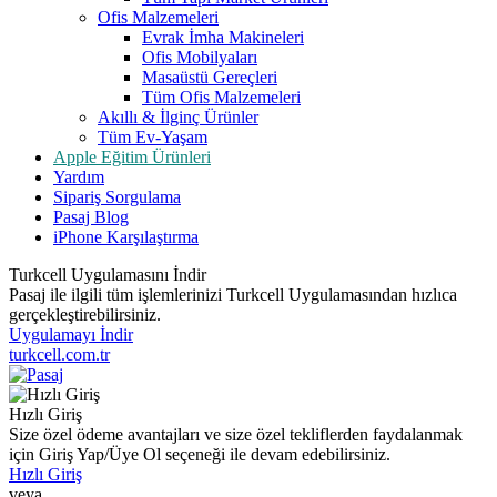
Ofis Malzemeleri
Evrak İmha Makineleri
Ofis Mobilyaları
Masaüstü Gereçleri
Tüm Ofis Malzemeleri
Akıllı & İlginç Ürünler
Tüm Ev-Yaşam
Apple Eğitim Ürünleri
Yardım
Sipariş Sorgulama
Pasaj Blog
iPhone Karşılaştırma
Turkcell Uygulamasını İndir
Pasaj ile ilgili tüm işlemlerinizi Turkcell Uygulamasından hızlıca
gerçekleştirebilirsiniz.
Uygulamayı İndir
turkcell.com.tr
Hızlı Giriş
Size özel ödeme avantajları ve size özel tekliflerden faydalanmak
için Giriş Yap/Üye Ol seçeneği ile devam edebilirsiniz.
Hızlı Giriş
veya