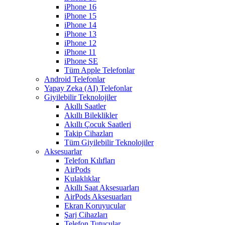
iPhone 16
iPhone 15
iPhone 14
iPhone 13
iPhone 12
iPhone 11
iPhone SE
Tüm Apple Telefonlar
Android Telefonlar
Yapay Zeka (AI) Telefonlar
Giyilebilir Teknolojiler
Akıllı Saatler
Akıllı Bileklikler
Akıllı Çocuk Saatleri
Takip Cihazları
Tüm Giyilebilir Teknolojiler
Aksesuarlar
Telefon Kılıfları
AirPods
Kulaklıklar
Akıllı Saat Aksesuarları
AirPods Aksesuarları
Ekran Koruyucular
Şarj Cihazları
Telefon Tutucular