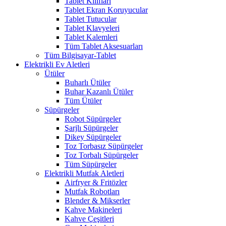
Tablet Kılıfları
Tablet Ekran Koruyucular
Tablet Tutucular
Tablet Klavyeleri
Tablet Kalemleri
Tüm Tablet Aksesuarları
Tüm Bilgisayar-Tablet
Elektrikli Ev Aletleri
Ütüler
Buharlı Ütüler
Buhar Kazanlı Ütüler
Tüm Ütüler
Süpürgeler
Robot Süpürgeler
Şarjlı Süpürgeler
Dikey Süpürgeler
Toz Torbasız Süpürgeler
Toz Torbalı Süpürgeler
Tüm Süpürgeler
Elektrikli Mutfak Aletleri
Airfryer & Fritözler
Mutfak Robotları
Blender & Mikserler
Kahve Makineleri
Kahve Çeşitleri