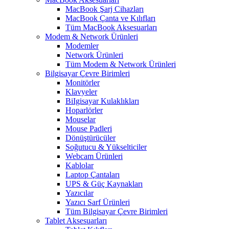
MacBook Şarj Cihazları
MacBook Çanta ve Kılıfları
Tüm MacBook Aksesuarları
Modem & Network Ürünleri
Modemler
Network Ürünleri
Tüm Modem & Network Ürünleri
Bilgisayar Çevre Birimleri
Monitörler
Klavyeler
BiIgisayar Kulaklıkları
Hoparlörler
Mouselar
Mouse Padleri
Dönüştürücüler
Soğutucu & Yükselticiler
Webcam Ürünleri
Kablolar
Laptop Çantaları
UPS & Güç Kaynakları
Yazıcılar
Yazıcı Sarf Ürünleri
Tüm Bilgisayar Çevre Birimleri
Tablet Aksesuarları