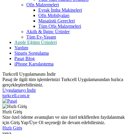
Ofis Malzemeleri
Evrak İmha Makineleri
Ofis Mobilyaları
Masaüstü Gereçleri
Tüm Ofis Malzemeleri
Akıllı & İlginç Ürünler
Tüm Ev-Yaşam
Apple Eğitim Ürünleri
Yardım
Sipariş Sorgulama
Pasaj Blog
iPhone Karşılaştırma
Turkcell Uygulamasını İndir
Pasaj ile ilgili tüm işlemlerinizi Turkcell Uygulamasından hızlıca
gerçekleştirebilirsiniz.
Uygulamayı İndir
turkcell.com.tr
Hızlı Giriş
Size özel ödeme avantajları ve size özel tekliflerden faydalanmak
için Giriş Yap/Üye Ol seçeneği ile devam edebilirsiniz.
Hızlı Giriş
veya