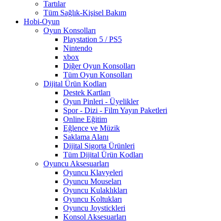
Tartılar
Tüm Sağlık-Kişisel Bakım
Hobi-Oyun
Oyun Konsolları
Playstation 5 / PS5
Nintendo
xbox
Diğer Oyun Konsolları
Tüm Oyun Konsolları
Dijital Ürün Kodları
Destek Kartları
Oyun Pinleri - Üyelikler
Spor - Dizi - Film Yayın Paketleri
Online Eğitim
Eğlence ve Müzik
Saklama Alanı
Dijital Sigorta Ürünleri
Tüm Dijital Ürün Kodları
Oyuncu Aksesuarları
Oyuncu Klavyeleri
Oyuncu Mouseları
Oyuncu Kulaklıkları
Oyuncu Koltukları
Oyuncu Joystickleri
Konsol Aksesuarları