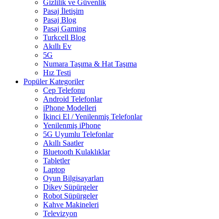
Gizlilik ve Güvenlik
Pasaj İletişim
Pasaj Blog
Pasaj Gaming
Turkcell Blog
Akıllı Ev
5G
Numara Taşıma & Hat Taşıma
Hız Testi
Popüler Kategoriler
Cep Telefonu
Android Telefonlar
iPhone Modelleri
İkinci El / Yenilenmiş Telefonlar
Yenilenmiş iPhone
5G Uyumlu Telefonlar
Akıllı Saatler
Bluetooth Kulaklıklar
Tabletler
Laptop
Oyun Bilgisayarları
Dikey Süpürgeler
Robot Süpürgeler
Kahve Makineleri
Televizyon