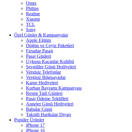
Omix
Philips
Realme
Xiaomi
TCL
Sony
Özel Günler & Kampanyalar
Apple Eğitim
Düğün ve Çeyiz Paketleri
Fırsatlar Pasajı
Pasaj Günleri
Uykusu Kaçanlar Kulübü
Sevgililer Günü Hediyeleri
Vergisiz Telefonlar
Vergisiz Bilgisayarlar
Karne Hediyeleri
Kurban Bayramı Kampanyası
Resmi Tatil Günleri
Pasaj Ödeme Teklifleri
Anneler Günü Hediyeleri
Babalar Günü
Taksitli Harikalar Diyarı
Popüler Ürünler
iPhone 17
iPhone 16