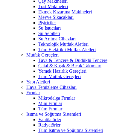
Çay Makineleri
Tost Makineleri
Ekmek Kızartma Makineleri
Meyve Sıkacakları
Pişiriciler
Su Isıtıcıları
Su Sebilleri
Su Arıtma Cihazları
Teknolojik Mutfak Aletleri
Tüm Elektrikli Mutfak Aletleri
Mutfak Gereçleri
Tava & Tencere & Düdüklü Tencere
Çatal & Kaşık & Bıçak Takımları
Yemek Hazırlık Gereçleri
Tüm Mutfak Gereçleri
Yapı Aletleri
Hava Temizleme Cihazları
Fırınlar
Mikrodalga Fırınlar
Mini Fırınlar
Tüm Fırınlar
Isıtma ve Soğutma Sistemleri
Vantilatörler
Radyatörler
Tüm Isıtma ve Soğutma Sistemleri