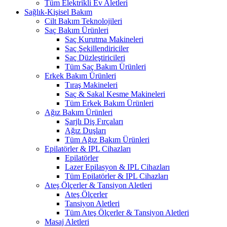
Tüm Elektrikli Ev Aletleri
Sağlık-Kişisel Bakım
Cilt Bakım Teknolojileri
Saç Bakım Ürünleri
Saç Kurutma Makineleri
Saç Şekillendiriciler
Saç Düzleştiricileri
Tüm Saç Bakım Ürünleri
Erkek Bakım Ürünleri
Tıraş Makineleri
Saç & Sakal Kesme Makineleri
Tüm Erkek Bakım Ürünleri
Ağız Bakım Ürünleri
Şarjlı Diş Fırçaları
Ağız Duşları
Tüm Ağız Bakım Ürünleri
Epilatörler & IPL Cihazları
Epilatörler
Lazer Epilasyon & IPL Cihazları
Tüm Epilatörler & IPL Cihazları
Ateş Ölçerler & Tansiyon Aletleri
Ateş Ölçerler
Tansiyon Aletleri
Tüm Ateş Ölçerler & Tansiyon Aletleri
Masaj Aletleri