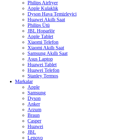
Philips Airfryer
Apple Kulaklık
Dyson Hava Temizleyici
Huawei Akıllı Saat
Philips Ütü
JBL Hoparlör
Apple Tablet
Xiaomi Telefon
Xiaomi Akıllı Saat
Samsung Akıllı Saat
Asus Laptop
Huawei Tablet
Huawei Telefon
Stanley Termos
Markalar
Apple
Samsung
Dyson
Anker
Arzum
Braun
Casper
Huawei
JBL
Lenovo