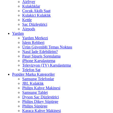
Airfryer
Kulaklıklar
Çocuk Akıllı Saat
Kulakiçi Kulaklık
Kettle
Saç Düzleştirici
Airpods
Yardım
Yardım Merkezi
İşlem Rehberi
Ürün Güvenliği Temas Noktası
Nasıl İade Edebilirim?
Pasaj Sipariş Sorgulama
iPhone Karşılaştırma
Televizyon (TV) Karşılaştırma
Telefon Sat
Popüler Marka Kategoriler
Samsung Telefonlar
JBL Kulaklık
Philips Kahve Makinesi
Samsung Tablet
Dyson Saç Düzleştirici
Philips Dikey Süpürge
Philips Süpürge
Karaca Kahve Makinesi