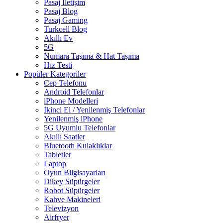
Pasaj İletişim
Pasaj Blog
Pasaj Gaming
Turkcell Blog
Akıllı Ev
5G
Numara Taşıma & Hat Taşıma
Hız Testi
Popüler Kategoriler
Cep Telefonu
Android Telefonlar
iPhone Modelleri
İkinci El / Yenilenmiş Telefonlar
Yenilenmiş iPhone
5G Uyumlu Telefonlar
Akıllı Saatler
Bluetooth Kulaklıklar
Tabletler
Laptop
Oyun Bilgisayarları
Dikey Süpürgeler
Robot Süpürgeler
Kahve Makineleri
Televizyon
Airfryer