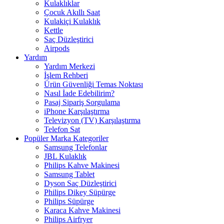
Kulaklıklar
Çocuk Akıllı Saat
Kulakiçi Kulaklık
Kettle
Saç Düzleştirici
Airpods
Yardım
Yardım Merkezi
İşlem Rehberi
Ürün Güvenliği Temas Noktası
Nasıl İade Edebilirim?
Pasaj Sipariş Sorgulama
iPhone Karşılaştırma
Televizyon (TV) Karşılaştırma
Telefon Sat
Popüler Marka Kategoriler
Samsung Telefonlar
JBL Kulaklık
Philips Kahve Makinesi
Samsung Tablet
Dyson Saç Düzleştirici
Philips Dikey Süpürge
Philips Süpürge
Karaca Kahve Makinesi
Philips Airfryer