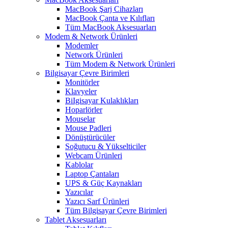
MacBook Şarj Cihazları
MacBook Çanta ve Kılıfları
Tüm MacBook Aksesuarları
Modem & Network Ürünleri
Modemler
Network Ürünleri
Tüm Modem & Network Ürünleri
Bilgisayar Çevre Birimleri
Monitörler
Klavyeler
BiIgisayar Kulaklıkları
Hoparlörler
Mouselar
Mouse Padleri
Dönüştürücüler
Soğutucu & Yükselticiler
Webcam Ürünleri
Kablolar
Laptop Çantaları
UPS & Güç Kaynakları
Yazıcılar
Yazıcı Sarf Ürünleri
Tüm Bilgisayar Çevre Birimleri
Tablet Aksesuarları