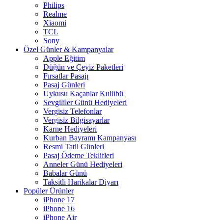
Philips
Realme
Xiaomi
TCL
Sony
Özel Günler & Kampanyalar
Apple Eğitim
Düğün ve Çeyiz Paketleri
Fırsatlar Pasajı
Pasaj Günleri
Uykusu Kaçanlar Kulübü
Sevgililer Günü Hediyeleri
Vergisiz Telefonlar
Vergisiz Bilgisayarlar
Karne Hediyeleri
Kurban Bayramı Kampanyası
Resmi Tatil Günleri
Pasaj Ödeme Teklifleri
Anneler Günü Hediyeleri
Babalar Günü
Taksitli Harikalar Diyarı
Popüler Ürünler
iPhone 17
iPhone 16
iPhone Air