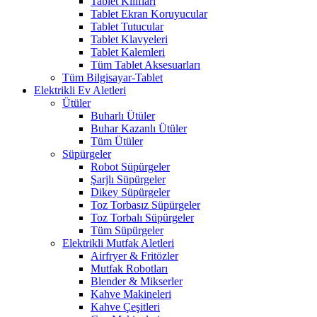
Tablet Kılıfları
Tablet Ekran Koruyucular
Tablet Tutucular
Tablet Klavyeleri
Tablet Kalemleri
Tüm Tablet Aksesuarları
Tüm Bilgisayar-Tablet
Elektrikli Ev Aletleri
Ütüler
Buharlı Ütüler
Buhar Kazanlı Ütüler
Tüm Ütüler
Süpürgeler
Robot Süpürgeler
Şarjlı Süpürgeler
Dikey Süpürgeler
Toz Torbasız Süpürgeler
Toz Torbalı Süpürgeler
Tüm Süpürgeler
Elektrikli Mutfak Aletleri
Airfryer & Fritözler
Mutfak Robotları
Blender & Mikserler
Kahve Makineleri
Kahve Çeşitleri