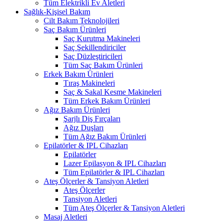
Tüm Elektrikli Ev Aletleri
Sağlık-Kişisel Bakım
Cilt Bakım Teknolojileri
Saç Bakım Ürünleri
Saç Kurutma Makineleri
Saç Şekillendiriciler
Saç Düzleştiricileri
Tüm Saç Bakım Ürünleri
Erkek Bakım Ürünleri
Tıraş Makineleri
Saç & Sakal Kesme Makineleri
Tüm Erkek Bakım Ürünleri
Ağız Bakım Ürünleri
Şarjlı Diş Fırçaları
Ağız Duşları
Tüm Ağız Bakım Ürünleri
Epilatörler & IPL Cihazları
Epilatörler
Lazer Epilasyon & IPL Cihazları
Tüm Epilatörler & IPL Cihazları
Ateş Ölçerler & Tansiyon Aletleri
Ateş Ölçerler
Tansiyon Aletleri
Tüm Ateş Ölçerler & Tansiyon Aletleri
Masaj Aletleri