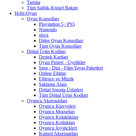
Tartılar
Tüm Sağlık-Kişisel Bakım
Hobi-Oyun
Oyun Konsolları
Playstation 5 / PS5
Nintendo
xbox
Diğer Oyun Konsolları
Tüm Oyun Konsolları
Dijital Ürün Kodları
Destek Kartları
Oyun Pinleri - Üyelikler
Spor - Dizi - Film Yayın Paketleri
Online Eğitim
Eğlence ve Müzik
Saklama Alanı
Dijital Sigorta Ürünleri
Tüm Dijital Ürün Kodları
Oyuncu Aksesuarları
Oyuncu Klavyeleri
Oyuncu Mouseları
Oyuncu Kulaklıkları
Oyuncu Koltukları
Oyuncu Joystickleri
Konsol Aksesuarları