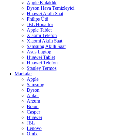
Apple Kulaklık
Dyson Hava Temizleyici
Huawei Akıllı Saat
Philips Ütü
JBL Hoparlör
Apple Tablet
Xiaomi Telefon
Xiaomi Akıllı Saat
Samsung Akıllı Saat
Asus Laptop
Huawei Tablet
Huawei Telefon
Stanley Termos
Markalar
Apple
Samsung
Dyson
Anker
Arzum
Braun
Casper
Huawei
JBL
Lenovo
Omix