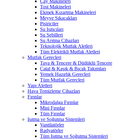
Çay Makineleri
Tost Makineleri
Ekmek Kızartma Makineleri
Meyve Sıkacakları
Pişiriciler
Su Isıtıcıları
Su Sebilleri
Su Arıtma Cihazları
Teknolojik Mutfak Aletleri
Tüm Elektrikli Mutfak Aletleri
Mutfak Gereçleri
Tava & Tencere & Düdüklü Tencere
Çatal & Kaşık & Bıçak Takımları
Yemek Hazırlık Gereçleri
Tüm Mutfak Gereçleri
Yapı Aletleri
Hava Temizleme Cihazları
Fırınlar
Mikrodalga Fırınlar
Mini Fırınlar
Tüm Fırınlar
Isıtma ve Soğutma Sistemleri
Vantilatörler
Radyatörler
Tüm Isıtma ve Soğutma Sistemleri