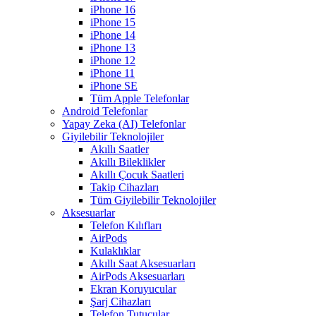
iPhone 16
iPhone 15
iPhone 14
iPhone 13
iPhone 12
iPhone 11
iPhone SE
Tüm Apple Telefonlar
Android Telefonlar
Yapay Zeka (AI) Telefonlar
Giyilebilir Teknolojiler
Akıllı Saatler
Akıllı Bileklikler
Akıllı Çocuk Saatleri
Takip Cihazları
Tüm Giyilebilir Teknolojiler
Aksesuarlar
Telefon Kılıfları
AirPods
Kulaklıklar
Akıllı Saat Aksesuarları
AirPods Aksesuarları
Ekran Koruyucular
Şarj Cihazları
Telefon Tutucular