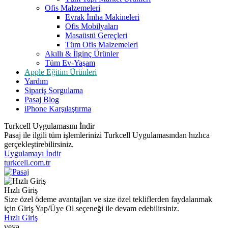
Ofis Malzemeleri
Evrak İmha Makineleri
Ofis Mobilyaları
Masaüstü Gereçleri
Tüm Ofis Malzemeleri
Akıllı & İlginç Ürünler
Tüm Ev-Yaşam
Apple Eğitim Ürünleri
Yardım
Sipariş Sorgulama
Pasaj Blog
iPhone Karşılaştırma
Turkcell Uygulamasını İndir
Pasaj ile ilgili tüm işlemlerinizi Turkcell Uygulamasından hızlıca
gerçekleştirebilirsiniz.
Uygulamayı İndir
turkcell.com.tr
Hızlı Giriş
Size özel ödeme avantajları ve size özel tekliflerden faydalanmak
için Giriş Yap/Üye Ol seçeneği ile devam edebilirsiniz.
Hızlı Giriş
veya