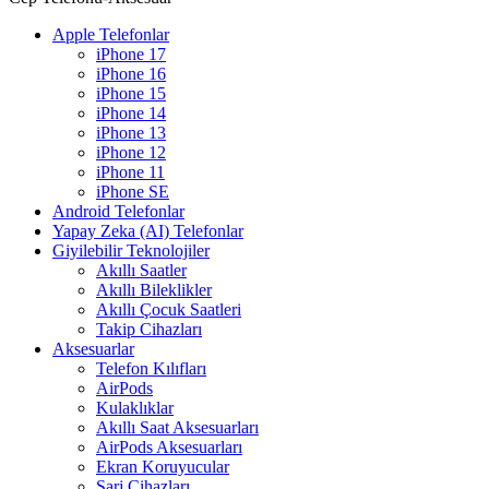
Apple Telefonlar
iPhone 17
iPhone 16
iPhone 15
iPhone 14
iPhone 13
iPhone 12
iPhone 11
iPhone SE
Android Telefonlar
Yapay Zeka (AI) Telefonlar
Giyilebilir Teknolojiler
Akıllı Saatler
Akıllı Bileklikler
Akıllı Çocuk Saatleri
Takip Cihazları
Aksesuarlar
Telefon Kılıfları
AirPods
Kulaklıklar
Akıllı Saat Aksesuarları
AirPods Aksesuarları
Ekran Koruyucular
Şarj Cihazları