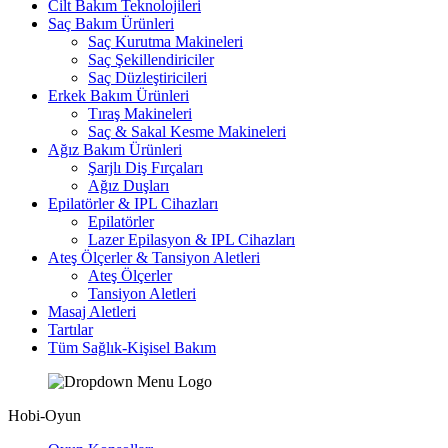
Cilt Bakım Teknolojileri
Saç Bakım Ürünleri
Saç Kurutma Makineleri
Saç Şekillendiriciler
Saç Düzleştiricileri
Erkek Bakım Ürünleri
Tıraş Makineleri
Saç & Sakal Kesme Makineleri
Ağız Bakım Ürünleri
Şarjlı Diş Fırçaları
Ağız Duşları
Epilatörler & IPL Cihazları
Epilatörler
Lazer Epilasyon & IPL Cihazları
Ateş Ölçerler & Tansiyon Aletleri
Ateş Ölçerler
Tansiyon Aletleri
Masaj Aletleri
Tartılar
Tüm Sağlık-Kişisel Bakım
Hobi-Oyun