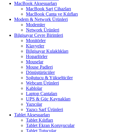
MacBook Aksesuarları
MacBook Şarj Cihazları
MacBook Çanta ve Kılıfları
Modem & Network Ürünleri
Modemler
Network Ürünleri
Bilgisayar Çevre Birimleri
Monitörler
Klavyeler
BiIgisayar Kulaklıkları
Hoparlörler
Mouselar
Mouse Padleri
Dönüştürücüler
Soğutucu & Yükselticiler
Webcam Ürünleri
Kablolar
Laptop Çantaları
UPS & Güç Kaynakları
Yazıcılar
Yazıcı Sarf Ürünleri
Tablet Aksesuarları
Tablet Kılıfları
Tablet Ekran Koruyucular
Tablet Tutucular