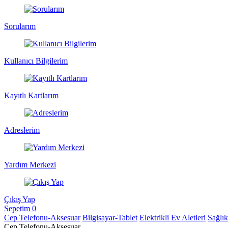
Sorularım
Kullanıcı Bilgilerim
Kayıtlı Kartlarım
Adreslerim
Yardım Merkezi
Çıkış Yap
Sepetim
0
Cep Telefonu-Aksesuar
Bilgisayar-Tablet
Elektrikli Ev Aletleri
Sağlı
Cep Telefonu-Aksesuar