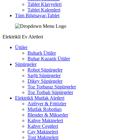
Tablet Klavyeleri
Tablet Kalemleri
Tüm Bilgisayar-Tablet
Elektrikli Ev Aletleri
Ütüler
Buharlı Ütüler
Buhar Kazanlı Ütüler
Süpürgeler
Robot Süpürgeler
Şarjlı Süpürgeler
Dikey Süpürgeler
Toz Torbasız Süpürgeler
Toz Torbalı Süpürgeler
Elektrikli Mutfak Aletleri
Airfryer & Fritözler
Mutfak Robotları
Blender & Mikserler
Kahve Makineleri
Kahve Çeşitleri
Çay Makineleri
Tost Makineleri