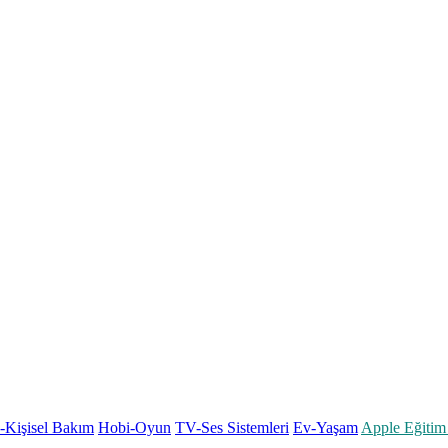
k-Kişisel Bakım
Hobi-Oyun
TV-Ses Sistemleri
Ev-Yaşam
Apple Eğitim