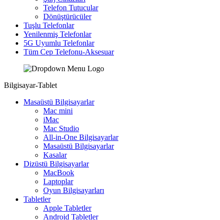
Telefon Tutucular
Dönüştürücüler
Tuşlu Telefonlar
Yenilenmiş Telefonlar
5G Uyumlu Telefonlar
Tüm Cep Telefonu-Aksesuar
Bilgisayar-Tablet
Masaüstü Bilgisayarlar
Mac mini
iMac
Mac Studio
All-in-One Bilgisayarlar
Masaüstü Bilgisayarlar
Kasalar
Dizüstü Bilgisayarlar
MacBook
Laptoplar
Oyun Bilgisayarları
Tabletler
Apple Tabletler
Android Tabletler