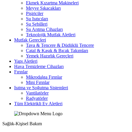
Ekmek Kızartma Makineleri
Meyve Sıkacakları
Pişiriciler
Su Isıtıcıları
Su Sebilleri
Su Arıtma Cihazları
Teknolojik Mutfak Aletleri
Mutfak Gereçleri
Tava & Tencere & Düdüklü Tencere
Çatal & Kaşık & Bıçak Takımları
Yemek Hazırlık Gereçleri
Yapı Aletleri
Hava Temizleme Cihazları
Fırınlar
Mikrodalga Fırınlar
Mini Fırınlar
Isıtma ve Soğutma Sistemleri
Vantilatörler
Radyatörler
Tüm Elektrikli Ev Aletleri
Sağlık-Kişisel Bakım