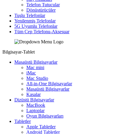
Telefon Tutucular
Dönüştürücüler
Tuşlu Telefonlar
Yenilenmiş Telefonlar
5G Uyumlu Telefonlar
Tüm Cep Telefonu-Aksesuar
Bilgisayar-Tablet
Masaüstü Bilgisayarlar
Mac mini
iMac
Mac Studio
All-in-One Bilgisayarlar
Masaüstü Bilgisayarlar
Kasalar
Dizüstü Bilgisayarlar
MacBook
Laptoplar
Oyun Bilgisayarları
Tabletler
Apple Tabletler
Android Tabletler