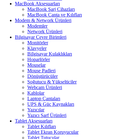
MacBook Aksesuarları
MacBook Şarj Cihazları
MacBook Çanta ve Kılıfları
Modem & Network Ürünleri
Modemler
Network Ürünleri
Bilgisayar Çevre Birimleri
Monitörler
Klavyeler
BiIgisayar Kulaklıkları
Hoparlörler
Mouselar
Mouse Padleri
Dönüştürücüler
Soğutucu & Yükselticiler
Webcam Ürünleri
Kablolar
Laptop Çantaları
UPS & Güç Kaynakları
Yazıcılar
Yazıcı Sarf Ürünleri
Tablet Aksesuarları
Tablet Kılıfları
Tablet Ekran Koruyucular
Tablet Tutucular