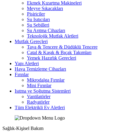
Ekmek Kızartma Makineleri
Meyve Sıkacakları
Pişiriciler
Su Isıtıcıları
Su Sebilleri
Su Arıtma Cihazları
Teknolojik Mutfak Aletleri
Mutfak Gereçleri
Tava & Tencere & Düdüklü Tencere
Çatal & Kaşık & Bıçak Takımları
Yemek Hazırlık Gereçleri
Yapı Aletleri
Hava Temizleme Cihazları
Fırınlar
Mikrodalga Fırınlar
Mini Fırınlar
Isıtma ve Soğutma Sistemleri
Vantilatörler
Radyatörler
Tüm Elektrikli Ev Aletleri
Sağlık-Kişisel Bakım