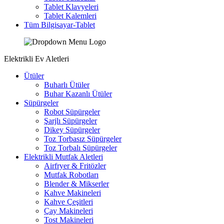
Tablet Klavyeleri
Tablet Kalemleri
Tüm Bilgisayar-Tablet
Elektrikli Ev Aletleri
Ütüler
Buharlı Ütüler
Buhar Kazanlı Ütüler
Süpürgeler
Robot Süpürgeler
Şarjlı Süpürgeler
Dikey Süpürgeler
Toz Torbasız Süpürgeler
Toz Torbalı Süpürgeler
Elektrikli Mutfak Aletleri
Airfryer & Fritözler
Mutfak Robotları
Blender & Mikserler
Kahve Makineleri
Kahve Çeşitleri
Çay Makineleri
Tost Makineleri