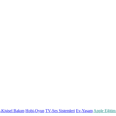
k-Kişisel Bakım
Hobi-Oyun
TV-Ses Sistemleri
Ev-Yaşam
Apple Eğitim