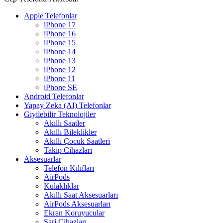
Apple Telefonlar
iPhone 17
iPhone 16
iPhone 15
iPhone 14
iPhone 13
iPhone 12
iPhone 11
iPhone SE
Android Telefonlar
Yapay Zeka (AI) Telefonlar
Giyilebilir Teknolojiler
Akıllı Saatler
Akıllı Bileklikler
Akıllı Çocuk Saatleri
Takip Cihazları
Aksesuarlar
Telefon Kılıfları
AirPods
Kulaklıklar
Akıllı Saat Aksesuarları
AirPods Aksesuarları
Ekran Koruyucular
Şarj Cihazları