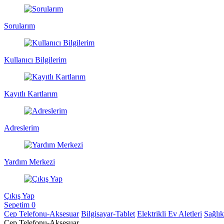
Sorularım
Kullanıcı Bilgilerim
Kayıtlı Kartlarım
Adreslerim
Yardım Merkezi
Çıkış Yap
Sepetim
0
Cep Telefonu-Aksesuar
Bilgisayar-Tablet
Elektrikli Ev Aletleri
Sağlı
Cep Telefonu-Aksesuar