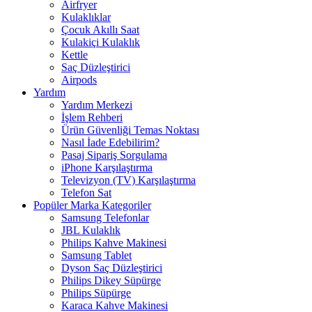
Airfryer
Kulaklıklar
Çocuk Akıllı Saat
Kulakiçi Kulaklık
Kettle
Saç Düzleştirici
Airpods
Yardım
Yardım Merkezi
İşlem Rehberi
Ürün Güvenliği Temas Noktası
Nasıl İade Edebilirim?
Pasaj Sipariş Sorgulama
iPhone Karşılaştırma
Televizyon (TV) Karşılaştırma
Telefon Sat
Popüler Marka Kategoriler
Samsung Telefonlar
JBL Kulaklık
Philips Kahve Makinesi
Samsung Tablet
Dyson Saç Düzleştirici
Philips Dikey Süpürge
Philips Süpürge
Karaca Kahve Makinesi