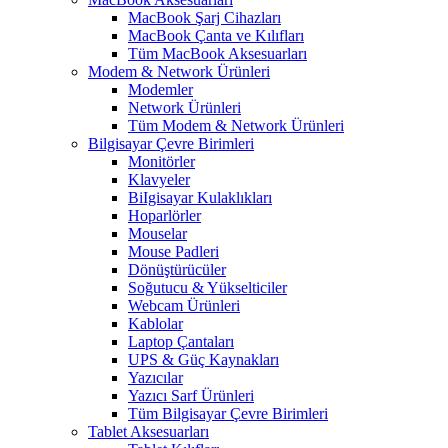
MacBook Şarj Cihazları
MacBook Çanta ve Kılıfları
Tüm MacBook Aksesuarları
Modem & Network Ürünleri
Modemler
Network Ürünleri
Tüm Modem & Network Ürünleri
Bilgisayar Çevre Birimleri
Monitörler
Klavyeler
BiIgisayar Kulaklıkları
Hoparlörler
Mouselar
Mouse Padleri
Dönüştürücüler
Soğutucu & Yükselticiler
Webcam Ürünleri
Kablolar
Laptop Çantaları
UPS & Güç Kaynakları
Yazıcılar
Yazıcı Sarf Ürünleri
Tüm Bilgisayar Çevre Birimleri
Tablet Aksesuarları