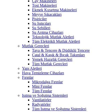
Çay Makineleri
Tost Makineleri
Ekmek Kızartma Makineleri
Meyve Sıkacakları
Pişiriciler
Su Isıtıcıları
Su Sebilleri
Su Arıtma Cihazları
Teknolojik Mutfak Aletleri
Tüm Elektrikli Mutfak Aletleri
Mutfak Gereçleri
Tava & Tencere & Düdüklü Tencere
Çatal & Kaşık & Bıçak Takımları
Yemek Hazırlık Gereçleri
Tüm Mutfak Gereçleri
Yapı Aletleri
Hava Temizleme Cihazları
Fırınlar
Mikrodalga Fırınlar
Mini Fırınlar
Tüm Fırınlar
Isıtma ve Soğutma Sistemleri
Vantilatörler
Radyatörler
Tüm Isıtma ve Soğutma Sistemleri