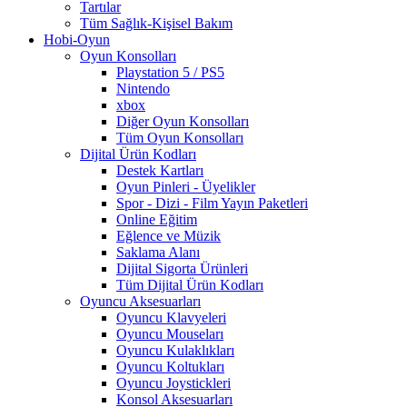
Tartılar
Tüm Sağlık-Kişisel Bakım
Hobi-Oyun
Oyun Konsolları
Playstation 5 / PS5
Nintendo
xbox
Diğer Oyun Konsolları
Tüm Oyun Konsolları
Dijital Ürün Kodları
Destek Kartları
Oyun Pinleri - Üyelikler
Spor - Dizi - Film Yayın Paketleri
Online Eğitim
Eğlence ve Müzik
Saklama Alanı
Dijital Sigorta Ürünleri
Tüm Dijital Ürün Kodları
Oyuncu Aksesuarları
Oyuncu Klavyeleri
Oyuncu Mouseları
Oyuncu Kulaklıkları
Oyuncu Koltukları
Oyuncu Joystickleri
Konsol Aksesuarları