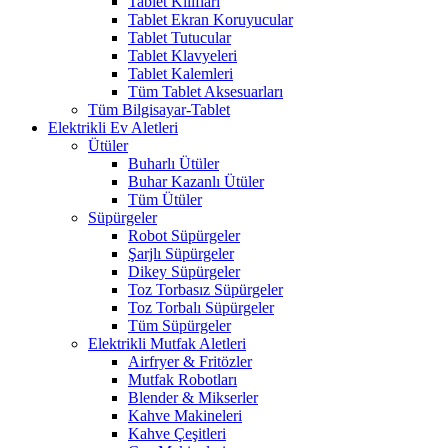
Tablet Kılıfları
Tablet Ekran Koruyucular
Tablet Tutucular
Tablet Klavyeleri
Tablet Kalemleri
Tüm Tablet Aksesuarları
Tüm Bilgisayar-Tablet
Elektrikli Ev Aletleri
Ütüler
Buharlı Ütüler
Buhar Kazanlı Ütüler
Tüm Ütüler
Süpürgeler
Robot Süpürgeler
Şarjlı Süpürgeler
Dikey Süpürgeler
Toz Torbasız Süpürgeler
Toz Torbalı Süpürgeler
Tüm Süpürgeler
Elektrikli Mutfak Aletleri
Airfryer & Fritözler
Mutfak Robotları
Blender & Mikserler
Kahve Makineleri
Kahve Çeşitleri