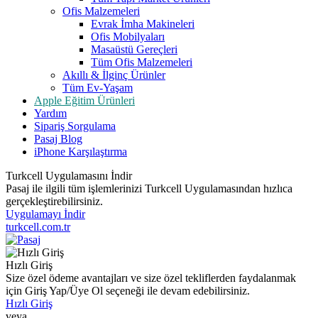
Ofis Malzemeleri
Evrak İmha Makineleri
Ofis Mobilyaları
Masaüstü Gereçleri
Tüm Ofis Malzemeleri
Akıllı & İlginç Ürünler
Tüm Ev-Yaşam
Apple Eğitim Ürünleri
Yardım
Sipariş Sorgulama
Pasaj Blog
iPhone Karşılaştırma
Turkcell Uygulamasını İndir
Pasaj ile ilgili tüm işlemlerinizi Turkcell Uygulamasından hızlıca
gerçekleştirebilirsiniz.
Uygulamayı İndir
turkcell.com.tr
Hızlı Giriş
Size özel ödeme avantajları ve size özel tekliflerden faydalanmak
için Giriş Yap/Üye Ol seçeneği ile devam edebilirsiniz.
Hızlı Giriş
veya