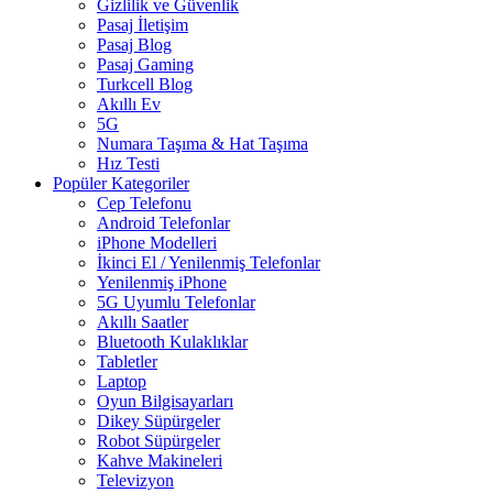
Gizlilik ve Güvenlik
Pasaj İletişim
Pasaj Blog
Pasaj Gaming
Turkcell Blog
Akıllı Ev
5G
Numara Taşıma & Hat Taşıma
Hız Testi
Popüler Kategoriler
Cep Telefonu
Android Telefonlar
iPhone Modelleri
İkinci El / Yenilenmiş Telefonlar
Yenilenmiş iPhone
5G Uyumlu Telefonlar
Akıllı Saatler
Bluetooth Kulaklıklar
Tabletler
Laptop
Oyun Bilgisayarları
Dikey Süpürgeler
Robot Süpürgeler
Kahve Makineleri
Televizyon