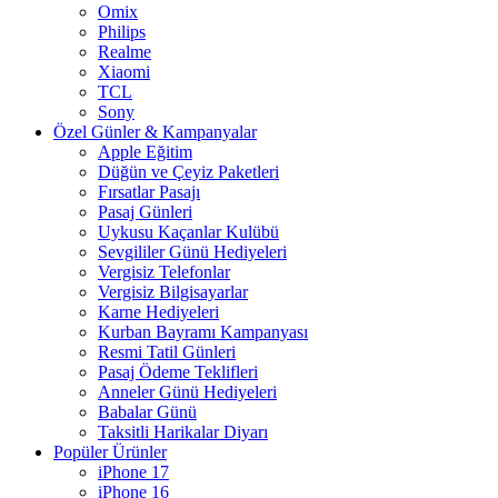
Omix
Philips
Realme
Xiaomi
TCL
Sony
Özel Günler & Kampanyalar
Apple Eğitim
Düğün ve Çeyiz Paketleri
Fırsatlar Pasajı
Pasaj Günleri
Uykusu Kaçanlar Kulübü
Sevgililer Günü Hediyeleri
Vergisiz Telefonlar
Vergisiz Bilgisayarlar
Karne Hediyeleri
Kurban Bayramı Kampanyası
Resmi Tatil Günleri
Pasaj Ödeme Teklifleri
Anneler Günü Hediyeleri
Babalar Günü
Taksitli Harikalar Diyarı
Popüler Ürünler
iPhone 17
iPhone 16