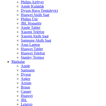
Philips Airfryer
Apple Kulaklık
Dyson Hava Temizleyici
Huawei Akıllı Saat
Philips Ütü
JBL Hoparlör
Apple Tablet
Xiaomi Telefon
Xiaomi Akıllı Saat
Samsung Akıllı Saat
Asus Laptop
Huawei Tablet
Huawei Telefon
Stanley Termos
Markalar
Apple
Samsung
Dyson
Anker
Arzum
Braun
Casper
Huawei
JBL
Lenovo