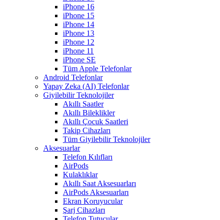
iPhone 16
iPhone 15
iPhone 14
iPhone 13
iPhone 12
iPhone 11
iPhone SE
Tüm Apple Telefonlar
Android Telefonlar
Yapay Zeka (AI) Telefonlar
Giyilebilir Teknolojiler
Akıllı Saatler
Akıllı Bileklikler
Akıllı Çocuk Saatleri
Takip Cihazları
Tüm Giyilebilir Teknolojiler
Aksesuarlar
Telefon Kılıfları
AirPods
Kulaklıklar
Akıllı Saat Aksesuarları
AirPods Aksesuarları
Ekran Koruyucular
Şarj Cihazları
Telefon Tutucular