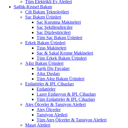
Tüm Elektrikli Ev Aletleri
Sağlık-Kişisel Bakım
Cilt Bakım Teknolojileri
Saç Bakım Ürünleri
Saç Kurutma Makineleri
Saç Şekillendiriciler
Saç Düzleştiricileri
Tüm Saç Bakım Ürünleri
Erkek Bakım Ürünleri
Tıraş Makineleri
Saç & Sakal Kesme Makineleri
Tüm Erkek Bakım Ürünleri
Ağız Bakım Ürünleri
Şarjlı Diş Fırçaları
Ağız Duşları
Tüm Ağız Bakım Ürünleri
Epilatörler & IPL Cihazları
Epilatörler
Lazer Epilasyon & IPL Cihazları
Tüm Epilatörler & IPL Cihazları
Ateş Ölçerler & Tansiyon Aletleri
Ateş Ölçerler
Tansiyon Aletleri
Tüm Ateş Ölçerler & Tansiyon Aletleri
Masaj Aletleri