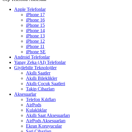
Apple Telefonlar
iPhone 17
iPhone 16
iPhone 15
iPhone 14
iPhone 13
iPhone 12
iPhone 11
iPhone SE
Android Telefonlar
Yapay Zeka (AI) Telefonlar
Giyilebilir Teknolojiler
Akıllı Saatler
Akıllı Bileklikler
Akıllı Çocuk Saatleri
Takip Cihazları
Aksesuarlar
Telefon Kılıfları
AirPods
Kulaklıklar
Akıllı Saat Aksesuarları
AirPods Aksesuarları
Ekran Koruyucular
Şarj Cihazları