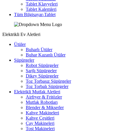
Tablet Klavyeleri
Tablet Kalemleri
Tüm Bilgisayar-Tablet
Elektrikli Ev Aletleri
Ütüler
Buharlı Ütüler
Buhar Kazanlı Ütüler
Süpürgeler
Robot Süpürgeler
Şarjlı Süpürgeler
Dikey Süpürgeler
Toz Torbasız Süpürgeler
Toz Torbalı Süpürgeler
Elektrikli Mutfak Aletleri
Airfryer & Fritözler
Mutfak Robotları
Blender & Mikserler
Kahve Makineleri
Kahve Çeşitleri
Çay Makineleri
Tost Makineleri