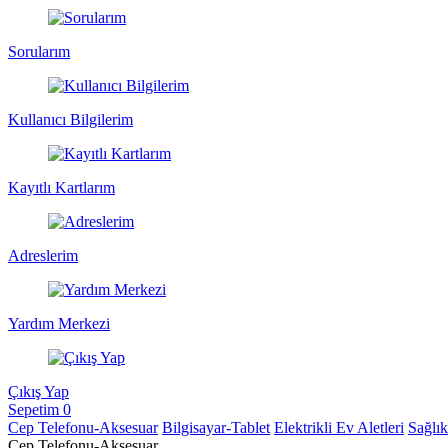
Sorularım
Kullanıcı Bilgilerim
Kayıtlı Kartlarım
Adreslerim
Yardım Merkezi
Çıkış Yap
Sepetim
0
Cep Telefonu-Aksesuar
Bilgisayar-Tablet
Elektrikli Ev Aletleri
Sağlı
Cep Telefonu-Aksesuar