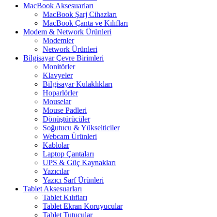
MacBook Aksesuarları
MacBook Şarj Cihazları
MacBook Çanta ve Kılıfları
Modem & Network Ürünleri
Modemler
Network Ürünleri
Bilgisayar Çevre Birimleri
Monitörler
Klavyeler
BiIgisayar Kulaklıkları
Hoparlörler
Mouselar
Mouse Padleri
Dönüştürücüler
Soğutucu & Yükselticiler
Webcam Ürünleri
Kablolar
Laptop Çantaları
UPS & Güç Kaynakları
Yazıcılar
Yazıcı Sarf Ürünleri
Tablet Aksesuarları
Tablet Kılıfları
Tablet Ekran Koruyucular
Tablet Tutucular