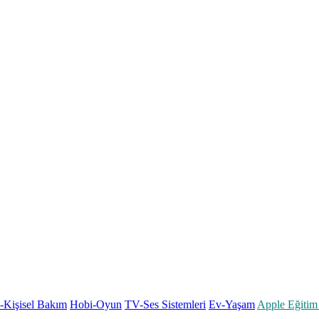
k-Kişisel Bakım
Hobi-Oyun
TV-Ses Sistemleri
Ev-Yaşam
Apple Eğitim