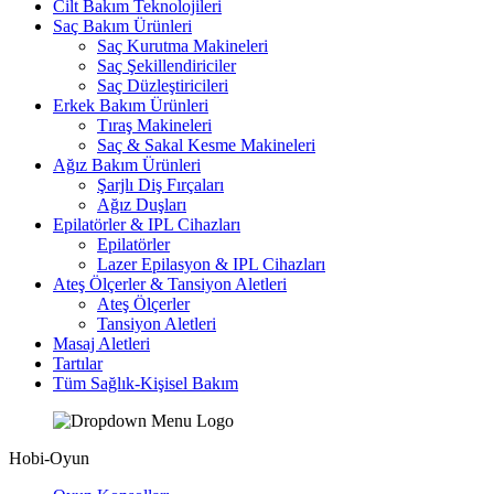
Cilt Bakım Teknolojileri
Saç Bakım Ürünleri
Saç Kurutma Makineleri
Saç Şekillendiriciler
Saç Düzleştiricileri
Erkek Bakım Ürünleri
Tıraş Makineleri
Saç & Sakal Kesme Makineleri
Ağız Bakım Ürünleri
Şarjlı Diş Fırçaları
Ağız Duşları
Epilatörler & IPL Cihazları
Epilatörler
Lazer Epilasyon & IPL Cihazları
Ateş Ölçerler & Tansiyon Aletleri
Ateş Ölçerler
Tansiyon Aletleri
Masaj Aletleri
Tartılar
Tüm Sağlık-Kişisel Bakım
Hobi-Oyun