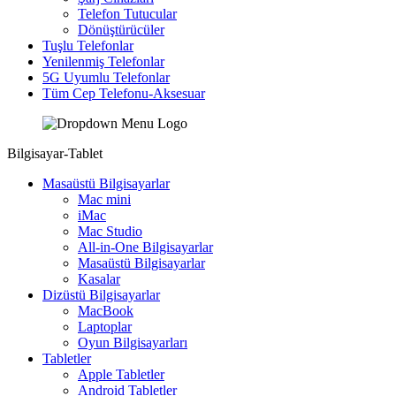
Telefon Tutucular
Dönüştürücüler
Tuşlu Telefonlar
Yenilenmiş Telefonlar
5G Uyumlu Telefonlar
Tüm Cep Telefonu-Aksesuar
Bilgisayar-Tablet
Masaüstü Bilgisayarlar
Mac mini
iMac
Mac Studio
All-in-One Bilgisayarlar
Masaüstü Bilgisayarlar
Kasalar
Dizüstü Bilgisayarlar
MacBook
Laptoplar
Oyun Bilgisayarları
Tabletler
Apple Tabletler
Android Tabletler