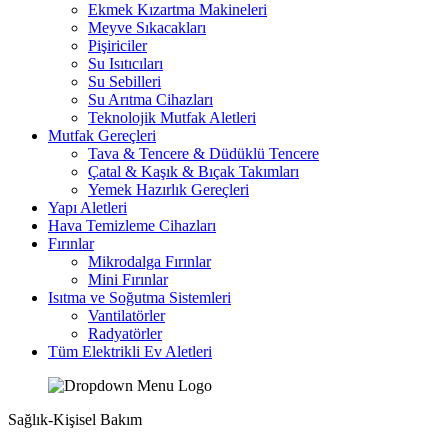
Ekmek Kızartma Makineleri
Meyve Sıkacakları
Pişiriciler
Su Isıtıcıları
Su Sebilleri
Su Arıtma Cihazları
Teknolojik Mutfak Aletleri
Mutfak Gereçleri
Tava & Tencere & Düdüklü Tencere
Çatal & Kaşık & Bıçak Takımları
Yemek Hazırlık Gereçleri
Yapı Aletleri
Hava Temizleme Cihazları
Fırınlar
Mikrodalga Fırınlar
Mini Fırınlar
Isıtma ve Soğutma Sistemleri
Vantilatörler
Radyatörler
Tüm Elektrikli Ev Aletleri
Sağlık-Kişisel Bakım