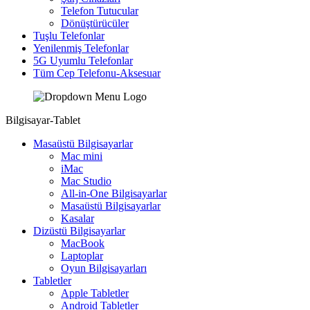
Telefon Tutucular
Dönüştürücüler
Tuşlu Telefonlar
Yenilenmiş Telefonlar
5G Uyumlu Telefonlar
Tüm Cep Telefonu-Aksesuar
Bilgisayar-Tablet
Masaüstü Bilgisayarlar
Mac mini
iMac
Mac Studio
All-in-One Bilgisayarlar
Masaüstü Bilgisayarlar
Kasalar
Dizüstü Bilgisayarlar
MacBook
Laptoplar
Oyun Bilgisayarları
Tabletler
Apple Tabletler
Android Tabletler