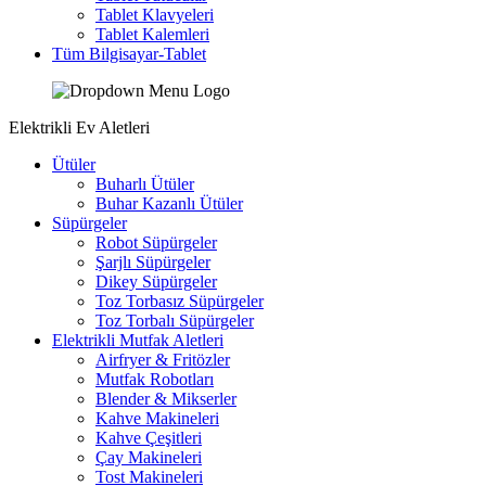
Tablet Klavyeleri
Tablet Kalemleri
Tüm Bilgisayar-Tablet
Elektrikli Ev Aletleri
Ütüler
Buharlı Ütüler
Buhar Kazanlı Ütüler
Süpürgeler
Robot Süpürgeler
Şarjlı Süpürgeler
Dikey Süpürgeler
Toz Torbasız Süpürgeler
Toz Torbalı Süpürgeler
Elektrikli Mutfak Aletleri
Airfryer & Fritözler
Mutfak Robotları
Blender & Mikserler
Kahve Makineleri
Kahve Çeşitleri
Çay Makineleri
Tost Makineleri