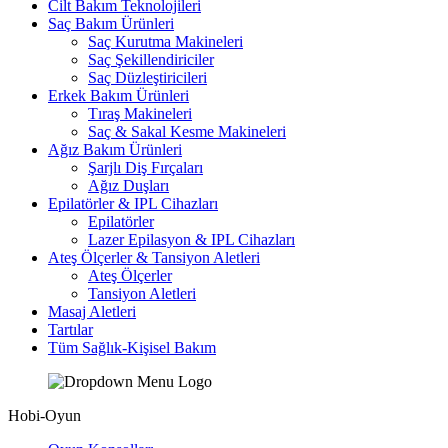
Cilt Bakım Teknolojileri
Saç Bakım Ürünleri
Saç Kurutma Makineleri
Saç Şekillendiriciler
Saç Düzleştiricileri
Erkek Bakım Ürünleri
Tıraş Makineleri
Saç & Sakal Kesme Makineleri
Ağız Bakım Ürünleri
Şarjlı Diş Fırçaları
Ağız Duşları
Epilatörler & IPL Cihazları
Epilatörler
Lazer Epilasyon & IPL Cihazları
Ateş Ölçerler & Tansiyon Aletleri
Ateş Ölçerler
Tansiyon Aletleri
Masaj Aletleri
Tartılar
Tüm Sağlık-Kişisel Bakım
Hobi-Oyun