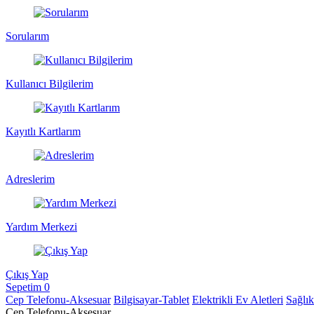
Sorularım
Kullanıcı Bilgilerim
Kayıtlı Kartlarım
Adreslerim
Yardım Merkezi
Çıkış Yap
Sepetim
0
Cep Telefonu-Aksesuar
Bilgisayar-Tablet
Elektrikli Ev Aletleri
Sağlı
Cep Telefonu-Aksesuar