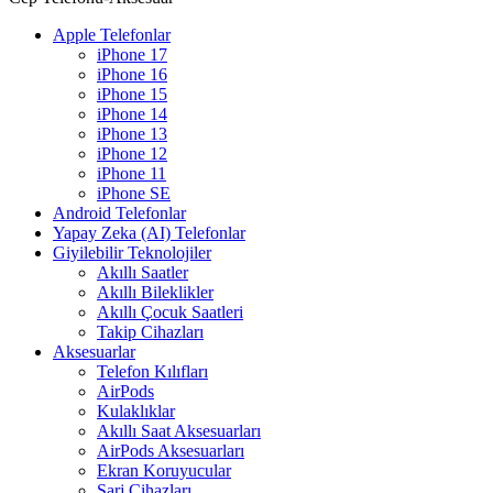
Apple Telefonlar
iPhone 17
iPhone 16
iPhone 15
iPhone 14
iPhone 13
iPhone 12
iPhone 11
iPhone SE
Android Telefonlar
Yapay Zeka (AI) Telefonlar
Giyilebilir Teknolojiler
Akıllı Saatler
Akıllı Bileklikler
Akıllı Çocuk Saatleri
Takip Cihazları
Aksesuarlar
Telefon Kılıfları
AirPods
Kulaklıklar
Akıllı Saat Aksesuarları
AirPods Aksesuarları
Ekran Koruyucular
Şarj Cihazları