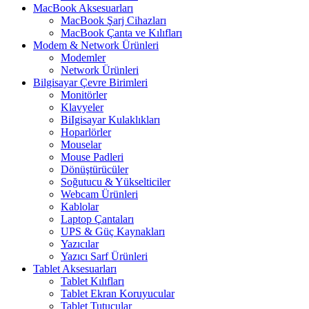
MacBook Aksesuarları
MacBook Şarj Cihazları
MacBook Çanta ve Kılıfları
Modem & Network Ürünleri
Modemler
Network Ürünleri
Bilgisayar Çevre Birimleri
Monitörler
Klavyeler
BiIgisayar Kulaklıkları
Hoparlörler
Mouselar
Mouse Padleri
Dönüştürücüler
Soğutucu & Yükselticiler
Webcam Ürünleri
Kablolar
Laptop Çantaları
UPS & Güç Kaynakları
Yazıcılar
Yazıcı Sarf Ürünleri
Tablet Aksesuarları
Tablet Kılıfları
Tablet Ekran Koruyucular
Tablet Tutucular