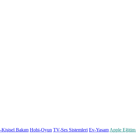
k-Kişisel Bakım
Hobi-Oyun
TV-Ses Sistemleri
Ev-Yaşam
Apple Eğitim