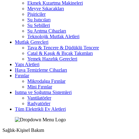
Ekmek Kızartma Makineleri
Meyve Sıkacakları
Pişiriciler
Su Isıtıcıları
Su Sebilleri
Su Arıtma Cihazları
Teknolojik Mutfak Aletleri
Mutfak Gereçleri
Tava & Tencere & Düdüklü Tencere
Çatal & Kaşık & Bıçak Takımları
Yemek Hazırlık Gereçleri
Yapı Aletleri
Hava Temizleme Cihazları
Fırınlar
Mikrodalga Fırınlar
Mini Fırınlar
Isıtma ve Soğutma Sistemleri
Vantilatörler
Radyatörler
Tüm Elektrikli Ev Aletleri
Sağlık-Kişisel Bakım