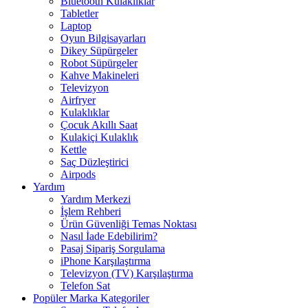
Bluetooth Kulaklıklar
Tabletler
Laptop
Oyun Bilgisayarları
Dikey Süpürgeler
Robot Süpürgeler
Kahve Makineleri
Televizyon
Airfryer
Kulaklıklar
Çocuk Akıllı Saat
Kulakiçi Kulaklık
Kettle
Saç Düzleştirici
Airpods
Yardım
Yardım Merkezi
İşlem Rehberi
Ürün Güvenliği Temas Noktası
Nasıl İade Edebilirim?
Pasaj Sipariş Sorgulama
iPhone Karşılaştırma
Televizyon (TV) Karşılaştırma
Telefon Sat
Popüler Marka Kategoriler