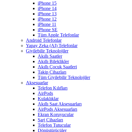
iPhone 15
iPhone 14
iPhone 13
iPhone 12
iPhone 11
iPhone SE
Tüm Apple Telefonlar
Android Telefonlar
Yapay Zeka (AI) Telefonlar
Giyilebilir Teknolojiler
Akıllı Saatler
Akıllı Bileklikler
Akıllı Çocuk Saatleri
Takip Cihazları
Tüm Giyilebilir Teknolojiler
Aksesuarlar
Telefon Kılıfları
AirPods
Kulaklıklar
Akıllı Saat Aksesuarları
AirPods Aksesuarları
Ekran Koruyucular
Şarj Cihazları
Telefon Tutucular
Dönüştürücüler