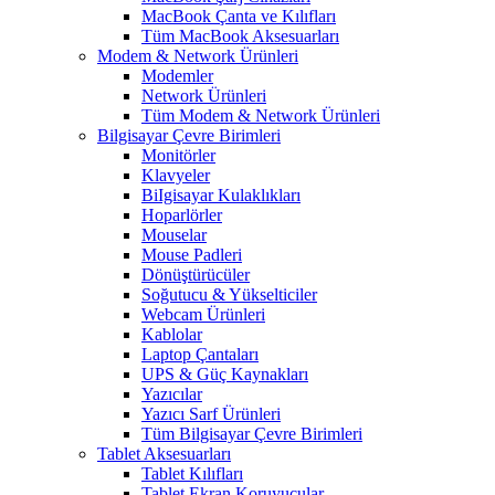
MacBook Çanta ve Kılıfları
Tüm MacBook Aksesuarları
Modem & Network Ürünleri
Modemler
Network Ürünleri
Tüm Modem & Network Ürünleri
Bilgisayar Çevre Birimleri
Monitörler
Klavyeler
BiIgisayar Kulaklıkları
Hoparlörler
Mouselar
Mouse Padleri
Dönüştürücüler
Soğutucu & Yükselticiler
Webcam Ürünleri
Kablolar
Laptop Çantaları
UPS & Güç Kaynakları
Yazıcılar
Yazıcı Sarf Ürünleri
Tüm Bilgisayar Çevre Birimleri
Tablet Aksesuarları
Tablet Kılıfları
Tablet Ekran Koruyucular