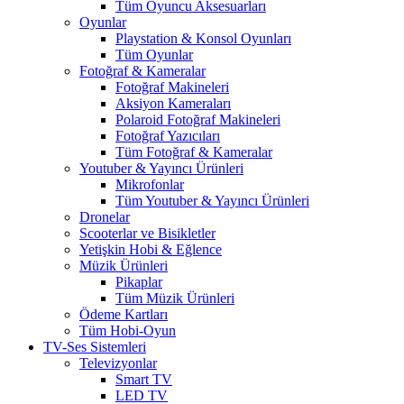
Tüm Oyuncu Aksesuarları
Oyunlar
Playstation & Konsol Oyunları
Tüm Oyunlar
Fotoğraf & Kameralar
Fotoğraf Makineleri
Aksiyon Kameraları
Polaroid Fotoğraf Makineleri
Fotoğraf Yazıcıları
Tüm Fotoğraf & Kameralar
Youtuber & Yayıncı Ürünleri
Mikrofonlar
Tüm Youtuber & Yayıncı Ürünleri
Dronelar
Scooterlar ve Bisikletler
Yetişkin Hobi & Eğlence
Müzik Ürünleri
Pikaplar
Tüm Müzik Ürünleri
Ödeme Kartları
Tüm Hobi-Oyun
TV-Ses Sistemleri
Televizyonlar
Smart TV
LED TV