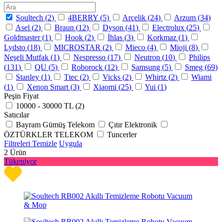
Soultech (
2
)
4BERRY (
5
)
Arçelik (
24
)
Arzum (
34
)
Asel (
2
)
Braun (
12
)
Dyson (
41
)
Electrolux (
25
)
Goldmaster (
1
)
Hook (
2
)
İhlas (
3
)
Korkmaz (
1
)
Lydsto (
18
)
MICROSTAR (
2
)
Mieco (
4
)
Mioji (
8
)
Neşeli Mutfak (
1
)
Nespresso (
17
)
Neutron (
10
)
Philips
(
131
)
QU (
5
)
Roborock (
12
)
Samsung (
5
)
Smeg (
69
)
Stanley (
1
)
Ttec (
2
)
Vicks (
2
)
Whirtz (
2
)
Wiami
(
1
)
Xenon Smart (
3
)
Xiaomi (
25
)
Yui (
1
)
Peşin Fiyat
10000 - 30000 TL (
2
)
Satıcılar
Bayram Gümüş Telekom
Çıtır Elektronik
ÖZTÜRKLER TELEKOM
Tuncerler
Filtreleri Temizle
Uygula
2
Ürün
Tükeniyor