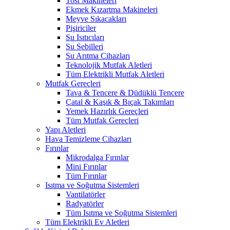
Tost Makineleri
Ekmek Kızartma Makineleri
Meyve Sıkacakları
Pişiriciler
Su Isıtıcıları
Su Sebilleri
Su Arıtma Cihazları
Teknolojik Mutfak Aletleri
Tüm Elektrikli Mutfak Aletleri
Mutfak Gereçleri
Tava & Tencere & Düdüklü Tencere
Çatal & Kaşık & Bıçak Takımları
Yemek Hazırlık Gereçleri
Tüm Mutfak Gereçleri
Yapı Aletleri
Hava Temizleme Cihazları
Fırınlar
Mikrodalga Fırınlar
Mini Fırınlar
Tüm Fırınlar
Isıtma ve Soğutma Sistemleri
Vantilatörler
Radyatörler
Tüm Isıtma ve Soğutma Sistemleri
Tüm Elektrikli Ev Aletleri