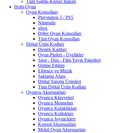
Tüm Sağlık-Kişisel Bakım
Hobi-Oyun
Oyun Konsolları
Playstation 5 / PS5
Nintendo
xbox
Diğer Oyun Konsolları
Tüm Oyun Konsolları
Dijital Ürün Kodları
Destek Kartları
Oyun Pinleri - Üyelikler
Spor - Dizi - Film Yayın Paketleri
Online Eğitim
Eğlence ve Müzik
Saklama Alanı
Dijital Sigorta Ürünleri
Tüm Dijital Ürün Kodları
Oyuncu Aksesuarları
Oyuncu Klavyeleri
Oyuncu Mouseları
Oyuncu Kulaklıkları
Oyuncu Koltukları
Oyuncu Joystickleri
Konsol Aksesuarları
Mobil Oyun Aksesuarları