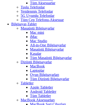
Tüm Aksesuarlar
Tuşlu Telefonlar
Yenilenmiş Telefonlar
5G Uyumlu Telefonlar
Tüm Cep Telefonu-Aksesuar
Bilgisayar-Tablet
Masaüstü Bilgisayarlar
Mac mini
iMac
Mac Studio
All-in-One Bilgisayarlar
Masaüstü Bilgisayarlar
Kasalar
Tüm Masaüstü Bilgisayarlar
Dizüstü Bilgisayarlar
MacBook
Laptoplar
Oyun Bilgisayarları
Tüm Dizüstü Bilgisayarlar
Tabletler
Apple Tabletler
Android Tabletler
Tüm Tabletler
MacBook Aksesuarları
MacBook Şarj Cihazları