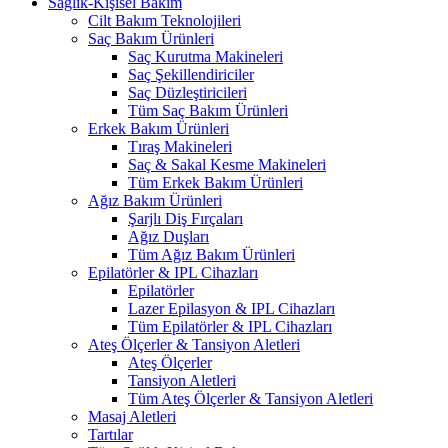
Sağlık-Kişisel Bakım
Cilt Bakım Teknolojileri
Saç Bakım Ürünleri
Saç Kurutma Makineleri
Saç Şekillendiriciler
Saç Düzleştiricileri
Tüm Saç Bakım Ürünleri
Erkek Bakım Ürünleri
Tıraş Makineleri
Saç & Sakal Kesme Makineleri
Tüm Erkek Bakım Ürünleri
Ağız Bakım Ürünleri
Şarjlı Diş Fırçaları
Ağız Duşları
Tüm Ağız Bakım Ürünleri
Epilatörler & IPL Cihazları
Epilatörler
Lazer Epilasyon & IPL Cihazları
Tüm Epilatörler & IPL Cihazları
Ateş Ölçerler & Tansiyon Aletleri
Ateş Ölçerler
Tansiyon Aletleri
Tüm Ateş Ölçerler & Tansiyon Aletleri
Masaj Aletleri
Tartılar