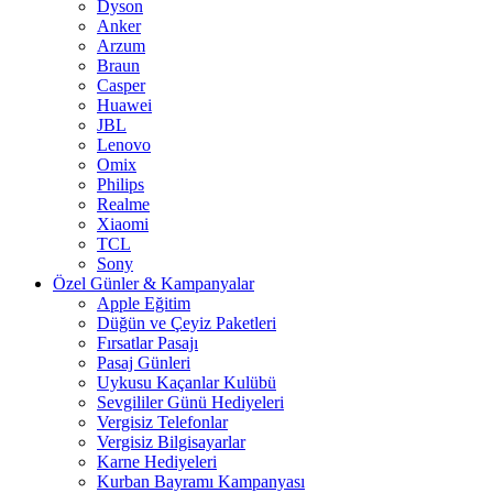
Dyson
Anker
Arzum
Braun
Casper
Huawei
JBL
Lenovo
Omix
Philips
Realme
Xiaomi
TCL
Sony
Özel Günler & Kampanyalar
Apple Eğitim
Düğün ve Çeyiz Paketleri
Fırsatlar Pasajı
Pasaj Günleri
Uykusu Kaçanlar Kulübü
Sevgililer Günü Hediyeleri
Vergisiz Telefonlar
Vergisiz Bilgisayarlar
Karne Hediyeleri
Kurban Bayramı Kampanyası