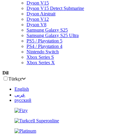
Dyson V15
Dyson V15 Detect Submarine
Dyson Airstrait
Dyson V12
Dyson V8
Samsung Galaxy S25
Samsung Galaxy S25 Ultra
PS5 / Playstation 5
PS4 / Playstation 4
Nintendo Switch
Xbox Series S
Xbox Series X
Dil
Türkçe
English
عربى
русский