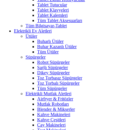
Tablet Tutucular
Tablet Klavyeleri
Tablet Kalemleri
Tüm Tablet Aksesuarları
Tüm Bilgisayar-Tablet
Elektrikli Ev Aletleri
Ütüler
Buharlı Ütüler
Buhar Kazanlı Ütüler
Tüm Ütüler
Süpürgeler
Robot Süpürgeler
Şarjlı Süpürgeler
Dikey Süpürgeler
Toz Torbasız Süpürgeler
Toz Torbalı Süpürgeler
Tüm Süpürgeler
Elektrikli Mutfak Aletleri
Airfryer & Fritözler
Mutfak Robotları
Blender & Mikserler
Kahve Makineleri
Kahve Çeşitleri
Çay Makineleri