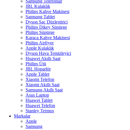
Samsung Telefonlar
JBL Kulaklık
Philips Kahve Makinesi
Samsung Tablet
Dyson Saç Düzleştirici
Philips Dikey Süpürge
Philips Süpürge
Karaca Kahve Makinesi
Philips Airfryer
Apple Kulaklık
Dyson Hava Temizleyici
Huawei Akıllı Saat
Philips Ütü
JBL Hoparlör
Apple Tablet
Xiaomi Telefon
Xiaomi Akıllı Saat
Samsung Akıllı Saat
Asus Laptop
Huawei Tablet
Huawei Telefon
Stanley Termos
Markalar
Apple
Samsung