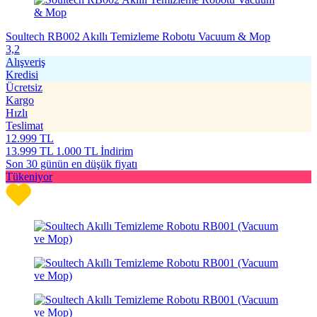
Soultech RB002 Akıllı Temizleme Robotu Vacuum & Mop
3,2
Alışveriş
Kredisi
Ücretsiz
Kargo
Hızlı
Teslimat
12.999
TL
13.999
TL
1.000 TL İndirim
Son 30 günün en düşük fiyatı
Tükeniyor