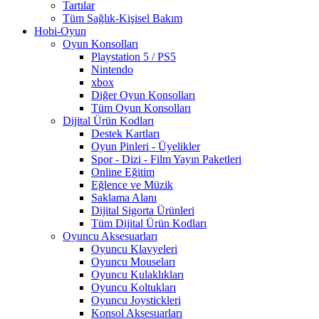
Tartılar
Tüm Sağlık-Kişisel Bakım
Hobi-Oyun
Oyun Konsolları
Playstation 5 / PS5
Nintendo
xbox
Diğer Oyun Konsolları
Tüm Oyun Konsolları
Dijital Ürün Kodları
Destek Kartları
Oyun Pinleri - Üyelikler
Spor - Dizi - Film Yayın Paketleri
Online Eğitim
Eğlence ve Müzik
Saklama Alanı
Dijital Sigorta Ürünleri
Tüm Dijital Ürün Kodları
Oyuncu Aksesuarları
Oyuncu Klavyeleri
Oyuncu Mouseları
Oyuncu Kulaklıkları
Oyuncu Koltukları
Oyuncu Joystickleri
Konsol Aksesuarları