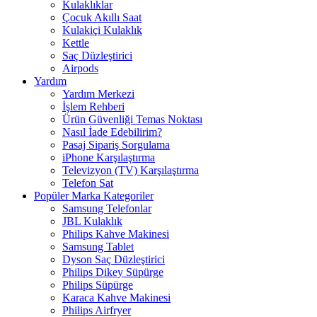
Kulaklıklar
Çocuk Akıllı Saat
Kulakiçi Kulaklık
Kettle
Saç Düzleştirici
Airpods
Yardım
Yardım Merkezi
İşlem Rehberi
Ürün Güvenliği Temas Noktası
Nasıl İade Edebilirim?
Pasaj Sipariş Sorgulama
iPhone Karşılaştırma
Televizyon (TV) Karşılaştırma
Telefon Sat
Popüler Marka Kategoriler
Samsung Telefonlar
JBL Kulaklık
Philips Kahve Makinesi
Samsung Tablet
Dyson Saç Düzleştirici
Philips Dikey Süpürge
Philips Süpürge
Karaca Kahve Makinesi
Philips Airfryer