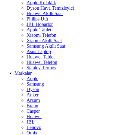
Apple Kulaklık
Dyson Hava Temizleyici
Huawei Akıllı Saat
Philips Ütü
JBL Hoparlör
Apple Tablet
Xiaomi Telefon
Xiaomi Akıllı Saat
Samsung Akıllı Saat
Asus Laptop
Huawei Tablet
Huawei Telefon
Stanley Termos
Markalar
Apple
Samsung
Dyson
Anker
Arzum
Braun
Casper
Huawei
JBL
Lenovo
Omix