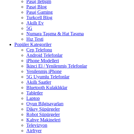
Pasaj İletişim
Pasaj Blog
Pasaj Gaming
Turkcell Blog
Akıllı Ev
5G
Numara Taşıma & Hat Taşıma
Hız Testi
Popüler Kategoriler
Cep Telefonu
Android Telefonlar
iPhone Modelleri
İkinci El / Yenilenmiş Telefonlar
Yenilenmiş iPhone
5G Uyumlu Telefonlar
Akıllı Saatler
Bluetooth Kulaklıklar
Tabletler
Laptop
Oyun Bilgisayarları
Dikey Süpürgeler
Robot Süpürgeler
Kahve Makineleri
Televizyon
Airfryer