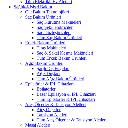
Tüm Elektrikli Ev Aletleri
Sağlık-Kişisel Bakım
Cilt Bakım Teknolojileri
Saç Bakım Ürünleri
Saç Kurutma Makineleri
Saç Şekillendiriciler
Saç Düzleştiricileri
Tüm Saç Bakım Ürünleri
Erkek Bakım Ürünleri
Tıraş Makineleri
Saç & Sakal Kesme Makineleri
Tüm Erkek Bakım Ürünleri
Ağız Bakım Ürünleri
Şarjlı Diş Fırçaları
Ağız Duşları
Tüm Ağız Bakım Ürünleri
Epilatörler & IPL Cihazları
Epilatörler
Lazer Epilasyon & IPL Cihazları
Tüm Epilatörler & IPL Cihazları
Ateş Ölçerler & Tansiyon Aletleri
Ateş Ölçerler
Tansiyon Aletleri
Tüm Ateş Ölçerler & Tansiyon Aletleri
Masaj Aletleri