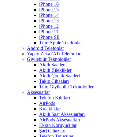
iPhone 16
iPhone 15
iPhone 14
iPhone 13
iPhone 12
iPhone 11
iPhone SE
Tüm Apple Telefonlar
Android Telefonlar
Yapay Zeka (AI) Telefonlar
Giyilebilir Teknolojiler
Akıllı Saatler
Akıllı Bileklikler
Akıllı Çocuk Saatleri
Takip Cihazları
Tüm Giyilebilir Teknolojiler
Aksesuarlar
Telefon Kılıfları
AirPods
Kulaklıklar
Akıllı Saat Aksesuarları
AirPods Aksesuarları
Ekran Koruyucular
Şarj Cihazları
Telefon Tutucular