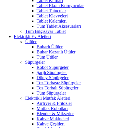
Tablet Kılıfları
Tablet Ekran Koruyucular
Tablet Tutucular
Tablet Klavyeleri
Tablet Kalemleri
Tüm Tablet Aksesuarları
Tüm Bilgisayar-Tablet
Elektrikli Ev Aletleri
Ütüler
Buharlı Ütüler
Buhar Kazanlı Ütüler
Tüm Ütüler
Süpürgeler
Robot Süpürgeler
Şarjlı Süpürgeler
Dikey Süpürgeler
Toz Torbasız Süpürgeler
Toz Torbalı Süpürgeler
Tüm Süpürgeler
Elektrikli Mutfak Aletleri
Airfryer & Fritözler
Mutfak Robotları
Blender & Mikserler
Kahve Makineleri
Kahve Çeşitleri