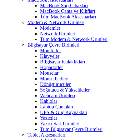
MacBook Şarj Cihazları
MacBook Çanta ve Kılıfları
Tüm MacBook Aksesuarları
Modem & Network Ürünleri
Modemler
Network Ürünleri
Tüm Modem & Network Ürünleri
Bilgisayar Çevre Birimleri
Monitörler
Klavyeler
BiIgisayar Kulaklıkları
Hoparlörler
Mouselar
Mouse Padleri
Dönüştürücüler
Soğutucu & Yükselticiler
Webcam Ürünleri
Kablolar
Laptop Çantaları
UPS & Güç Kaynakları
Yazıcılar
Yazıcı Sarf Ürünleri
Tüm Bilgisayar Çevre Birimleri
Tablet Aksesuarları