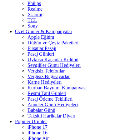
Philips
Realme
Xiaomi
TCL
Sony
Özel Günler & Kampanyalar
Apple Eğitim
Düğün ve Çeyiz Paketleri
Fırsatlar Pasajı
Pasaj Günleri
Uykusu Kaçanlar Kulübü
Sevgililer Günü Hediyeleri
Vergisiz Telefonlar
Vergisiz Bilgisayarlar
Karne Hediyeleri
Kurban Bayramı Kampanyası
Resmi Tatil Günleri
Pasaj Ödeme Teklifleri
Anneler Günü Hediyeleri
Babalar Günü
Taksitli Harikalar Diyarı
Popüler Ürünler
iPhone 17
iPhone 16
iPhone Air