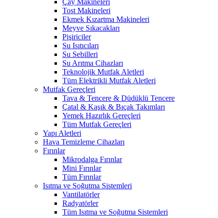
Çay Makineleri
Tost Makineleri
Ekmek Kızartma Makineleri
Meyve Sıkacakları
Pişiriciler
Su Isıtıcıları
Su Sebilleri
Su Arıtma Cihazları
Teknolojik Mutfak Aletleri
Tüm Elektrikli Mutfak Aletleri
Mutfak Gereçleri
Tava & Tencere & Düdüklü Tencere
Çatal & Kaşık & Bıçak Takımları
Yemek Hazırlık Gereçleri
Tüm Mutfak Gereçleri
Yapı Aletleri
Hava Temizleme Cihazları
Fırınlar
Mikrodalga Fırınlar
Mini Fırınlar
Tüm Fırınlar
Isıtma ve Soğutma Sistemleri
Vantilatörler
Radyatörler
Tüm Isıtma ve Soğutma Sistemleri