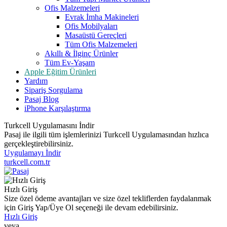
Ofis Malzemeleri
Evrak İmha Makineleri
Ofis Mobilyaları
Masaüstü Gereçleri
Tüm Ofis Malzemeleri
Akıllı & İlginç Ürünler
Tüm Ev-Yaşam
Apple Eğitim Ürünleri
Yardım
Sipariş Sorgulama
Pasaj Blog
iPhone Karşılaştırma
Turkcell Uygulamasını İndir
Pasaj ile ilgili tüm işlemlerinizi Turkcell Uygulamasından hızlıca
gerçekleştirebilirsiniz.
Uygulamayı İndir
turkcell.com.tr
Hızlı Giriş
Size özel ödeme avantajları ve size özel tekliflerden faydalanmak
için Giriş Yap/Üye Ol seçeneği ile devam edebilirsiniz.
Hızlı Giriş
veya