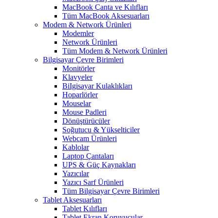
MacBook Çanta ve Kılıfları
Tüm MacBook Aksesuarları
Modem & Network Ürünleri
Modemler
Network Ürünleri
Tüm Modem & Network Ürünleri
Bilgisayar Çevre Birimleri
Monitörler
Klavyeler
BiIgisayar Kulaklıkları
Hoparlörler
Mouselar
Mouse Padleri
Dönüştürücüler
Soğutucu & Yükselticiler
Webcam Ürünleri
Kablolar
Laptop Çantaları
UPS & Güç Kaynakları
Yazıcılar
Yazıcı Sarf Ürünleri
Tüm Bilgisayar Çevre Birimleri
Tablet Aksesuarları
Tablet Kılıfları
Tablet Ekran Koruyucular