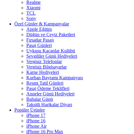
Realme
Xiaomi
TCL
Sony
Özel Günler & Kampanyalar
Apple Eğitim
Düğün ve Çeyiz Paketleri
Fırsatlar Pasajı
Pasaj Günleri
Uykusu Kaçanlar Kulübü
Sevgililer Günü Hediyeleri
Vergisiz Telefonlar
Vergisiz Bilgisayarlar
Karne Hediyeleri
Kurban Bayramı Kampanyası
Resmi Tatil Günleri
Pasaj Ödeme Teklifleri
Anneler Günü Hediyeleri
Babalar Günü
Taksitli Harikalar Diyarı
Popüler Ürünler
iPhone 17
iPhone 16
iPhone Air
iPhone 16 Pro Max