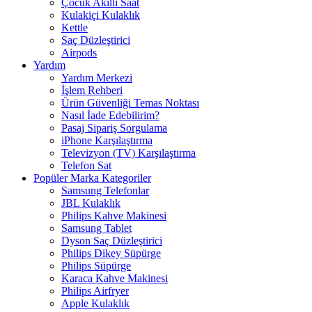
Çocuk Akıllı Saat
Kulakiçi Kulaklık
Kettle
Saç Düzleştirici
Airpods
Yardım
Yardım Merkezi
İşlem Rehberi
Ürün Güvenliği Temas Noktası
Nasıl İade Edebilirim?
Pasaj Sipariş Sorgulama
iPhone Karşılaştırma
Televizyon (TV) Karşılaştırma
Telefon Sat
Popüler Marka Kategoriler
Samsung Telefonlar
JBL Kulaklık
Philips Kahve Makinesi
Samsung Tablet
Dyson Saç Düzleştirici
Philips Dikey Süpürge
Philips Süpürge
Karaca Kahve Makinesi
Philips Airfryer
Apple Kulaklık