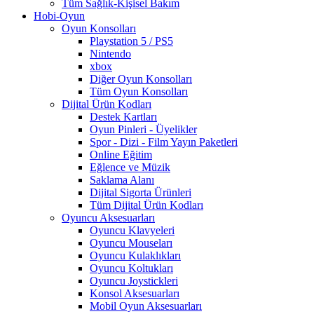
Tüm Sağlık-Kişisel Bakım
Hobi-Oyun
Oyun Konsolları
Playstation 5 / PS5
Nintendo
xbox
Diğer Oyun Konsolları
Tüm Oyun Konsolları
Dijital Ürün Kodları
Destek Kartları
Oyun Pinleri - Üyelikler
Spor - Dizi - Film Yayın Paketleri
Online Eğitim
Eğlence ve Müzik
Saklama Alanı
Dijital Sigorta Ürünleri
Tüm Dijital Ürün Kodları
Oyuncu Aksesuarları
Oyuncu Klavyeleri
Oyuncu Mouseları
Oyuncu Kulaklıkları
Oyuncu Koltukları
Oyuncu Joystickleri
Konsol Aksesuarları
Mobil Oyun Aksesuarları