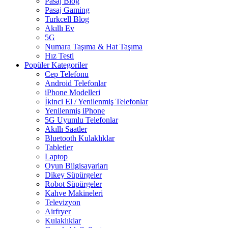
Pasaj Blog
Pasaj Gaming
Turkcell Blog
Akıllı Ev
5G
Numara Taşıma & Hat Taşıma
Hız Testi
Popüler Kategoriler
Cep Telefonu
Android Telefonlar
iPhone Modelleri
İkinci El / Yenilenmiş Telefonlar
Yenilenmiş iPhone
5G Uyumlu Telefonlar
Akıllı Saatler
Bluetooth Kulaklıklar
Tabletler
Laptop
Oyun Bilgisayarları
Dikey Süpürgeler
Robot Süpürgeler
Kahve Makineleri
Televizyon
Airfryer
Kulaklıklar