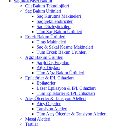
Sağlık-Kişisel Bakım
Cilt Bakım Teknolojileri
Saç Bakım Ürünleri
Saç Kurutma Makineleri
Saç Şekillendiriciler
Saç Düzleştiricileri
Tüm Saç Bakım Ürünleri
Erkek Bakım Ürünleri
Tıraş Makineleri
Saç & Sakal Kesme Makineleri
Tüm Erkek Bakım Ürünleri
Ağız Bakım Ürünleri
Şarjlı Diş Fırçaları
Ağız Duşları
Tüm Ağız Bakım Ürünleri
Epilatörler & IPL Cihazları
Epilatörler
Lazer Epilasyon & IPL Cihazları
Tüm Epilatörler & IPL Cihazları
Ateş Ölçerler & Tansiyon Aletleri
Ateş Ölçerler
Tansiyon Aletleri
Tüm Ateş Ölçerler & Tansiyon Aletleri
Masaj Aletleri
Tartılar