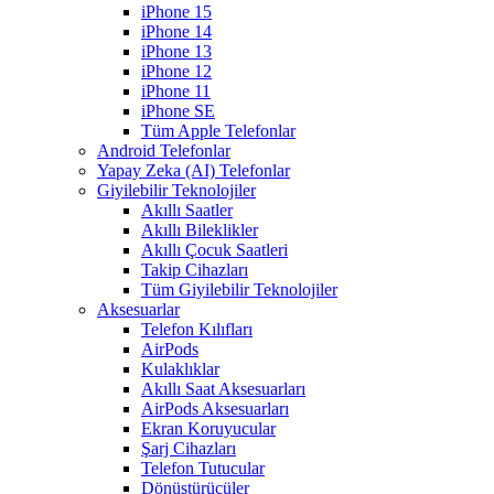
iPhone 15
iPhone 14
iPhone 13
iPhone 12
iPhone 11
iPhone SE
Tüm Apple Telefonlar
Android Telefonlar
Yapay Zeka (AI) Telefonlar
Giyilebilir Teknolojiler
Akıllı Saatler
Akıllı Bileklikler
Akıllı Çocuk Saatleri
Takip Cihazları
Tüm Giyilebilir Teknolojiler
Aksesuarlar
Telefon Kılıfları
AirPods
Kulaklıklar
Akıllı Saat Aksesuarları
AirPods Aksesuarları
Ekran Koruyucular
Şarj Cihazları
Telefon Tutucular
Dönüştürücüler