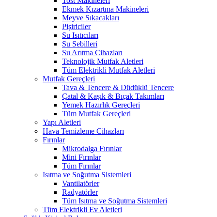
Tost Makineleri
Ekmek Kızartma Makineleri
Meyve Sıkacakları
Pişiriciler
Su Isıtıcıları
Su Sebilleri
Su Arıtma Cihazları
Teknolojik Mutfak Aletleri
Tüm Elektrikli Mutfak Aletleri
Mutfak Gereçleri
Tava & Tencere & Düdüklü Tencere
Çatal & Kaşık & Bıçak Takımları
Yemek Hazırlık Gereçleri
Tüm Mutfak Gereçleri
Yapı Aletleri
Hava Temizleme Cihazları
Fırınlar
Mikrodalga Fırınlar
Mini Fırınlar
Tüm Fırınlar
Isıtma ve Soğutma Sistemleri
Vantilatörler
Radyatörler
Tüm Isıtma ve Soğutma Sistemleri
Tüm Elektrikli Ev Aletleri