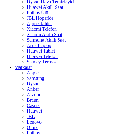
Dyson Hava Temizleyici
Huawei Akıllı Saat
Philips Ütü
JBL Hoparlör
Apple Tablet
Xiaomi Telefon
Xiaomi Akıllı Saat
Samsung Akıllı Saat
Asus Laptop
Huawei Tablet
Huawei Telefon
Stanley Termos
Markalar
Apple
Samsung
Dyson
Anker
Arzum
Braun
Casper
Huawei
JBL
Lenovo
Omix
Philips