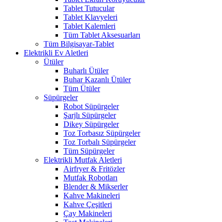
Tablet Tutucular
Tablet Klavyeleri
Tablet Kalemleri
Tüm Tablet Aksesuarları
Tüm Bilgisayar-Tablet
Elektrikli Ev Aletleri
Ütüler
Buharlı Ütüler
Buhar Kazanlı Ütüler
Tüm Ütüler
Süpürgeler
Robot Süpürgeler
Şarjlı Süpürgeler
Dikey Süpürgeler
Toz Torbasız Süpürgeler
Toz Torbalı Süpürgeler
Tüm Süpürgeler
Elektrikli Mutfak Aletleri
Airfryer & Fritözler
Mutfak Robotları
Blender & Mikserler
Kahve Makineleri
Kahve Çeşitleri
Çay Makineleri