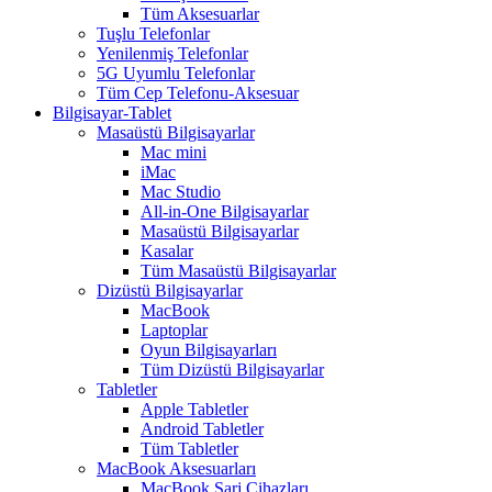
Tüm Aksesuarlar
Tuşlu Telefonlar
Yenilenmiş Telefonlar
5G Uyumlu Telefonlar
Tüm Cep Telefonu-Aksesuar
Bilgisayar-Tablet
Masaüstü Bilgisayarlar
Mac mini
iMac
Mac Studio
All-in-One Bilgisayarlar
Masaüstü Bilgisayarlar
Kasalar
Tüm Masaüstü Bilgisayarlar
Dizüstü Bilgisayarlar
MacBook
Laptoplar
Oyun Bilgisayarları
Tüm Dizüstü Bilgisayarlar
Tabletler
Apple Tabletler
Android Tabletler
Tüm Tabletler
MacBook Aksesuarları
MacBook Şarj Cihazları