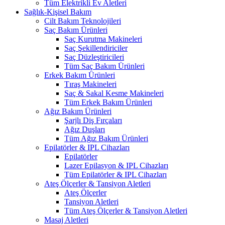
Tüm Elektrikli Ev Aletleri
Sağlık-Kişisel Bakım
Cilt Bakım Teknolojileri
Saç Bakım Ürünleri
Saç Kurutma Makineleri
Saç Şekillendiriciler
Saç Düzleştiricileri
Tüm Saç Bakım Ürünleri
Erkek Bakım Ürünleri
Tıraş Makineleri
Saç & Sakal Kesme Makineleri
Tüm Erkek Bakım Ürünleri
Ağız Bakım Ürünleri
Şarjlı Diş Fırçaları
Ağız Duşları
Tüm Ağız Bakım Ürünleri
Epilatörler & IPL Cihazları
Epilatörler
Lazer Epilasyon & IPL Cihazları
Tüm Epilatörler & IPL Cihazları
Ateş Ölçerler & Tansiyon Aletleri
Ateş Ölçerler
Tansiyon Aletleri
Tüm Ateş Ölçerler & Tansiyon Aletleri
Masaj Aletleri