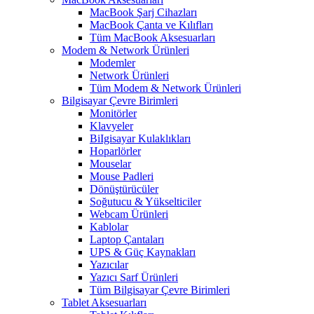
MacBook Şarj Cihazları
MacBook Çanta ve Kılıfları
Tüm MacBook Aksesuarları
Modem & Network Ürünleri
Modemler
Network Ürünleri
Tüm Modem & Network Ürünleri
Bilgisayar Çevre Birimleri
Monitörler
Klavyeler
BiIgisayar Kulaklıkları
Hoparlörler
Mouselar
Mouse Padleri
Dönüştürücüler
Soğutucu & Yükselticiler
Webcam Ürünleri
Kablolar
Laptop Çantaları
UPS & Güç Kaynakları
Yazıcılar
Yazıcı Sarf Ürünleri
Tüm Bilgisayar Çevre Birimleri
Tablet Aksesuarları