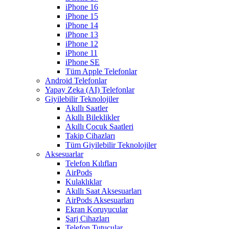
iPhone 16
iPhone 15
iPhone 14
iPhone 13
iPhone 12
iPhone 11
iPhone SE
Tüm Apple Telefonlar
Android Telefonlar
Yapay Zeka (AI) Telefonlar
Giyilebilir Teknolojiler
Akıllı Saatler
Akıllı Bileklikler
Akıllı Çocuk Saatleri
Takip Cihazları
Tüm Giyilebilir Teknolojiler
Aksesuarlar
Telefon Kılıfları
AirPods
Kulaklıklar
Akıllı Saat Aksesuarları
AirPods Aksesuarları
Ekran Koruyucular
Şarj Cihazları
Telefon Tutucular