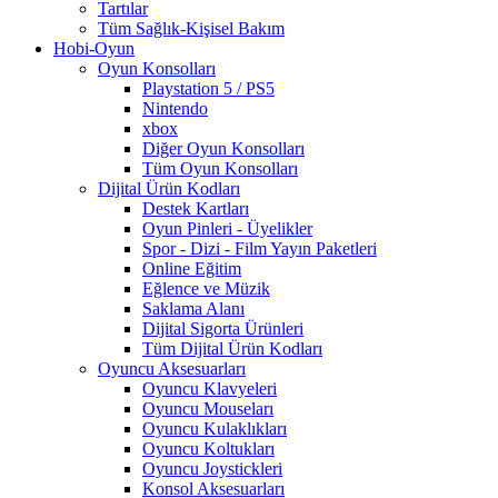
Tartılar
Tüm Sağlık-Kişisel Bakım
Hobi-Oyun
Oyun Konsolları
Playstation 5 / PS5
Nintendo
xbox
Diğer Oyun Konsolları
Tüm Oyun Konsolları
Dijital Ürün Kodları
Destek Kartları
Oyun Pinleri - Üyelikler
Spor - Dizi - Film Yayın Paketleri
Online Eğitim
Eğlence ve Müzik
Saklama Alanı
Dijital Sigorta Ürünleri
Tüm Dijital Ürün Kodları
Oyuncu Aksesuarları
Oyuncu Klavyeleri
Oyuncu Mouseları
Oyuncu Kulaklıkları
Oyuncu Koltukları
Oyuncu Joystickleri
Konsol Aksesuarları