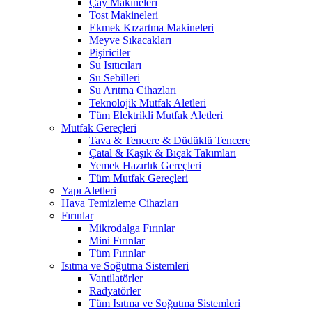
Çay Makineleri
Tost Makineleri
Ekmek Kızartma Makineleri
Meyve Sıkacakları
Pişiriciler
Su Isıtıcıları
Su Sebilleri
Su Arıtma Cihazları
Teknolojik Mutfak Aletleri
Tüm Elektrikli Mutfak Aletleri
Mutfak Gereçleri
Tava & Tencere & Düdüklü Tencere
Çatal & Kaşık & Bıçak Takımları
Yemek Hazırlık Gereçleri
Tüm Mutfak Gereçleri
Yapı Aletleri
Hava Temizleme Cihazları
Fırınlar
Mikrodalga Fırınlar
Mini Fırınlar
Tüm Fırınlar
Isıtma ve Soğutma Sistemleri
Vantilatörler
Radyatörler
Tüm Isıtma ve Soğutma Sistemleri