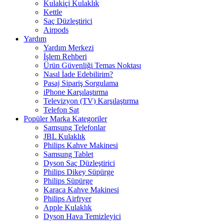
Kulakiçi Kulaklık
Kettle
Saç Düzleştirici
Airpods
Yardım
Yardım Merkezi
İşlem Rehberi
Ürün Güvenliği Temas Noktası
Nasıl İade Edebilirim?
Pasaj Sipariş Sorgulama
iPhone Karşılaştırma
Televizyon (TV) Karşılaştırma
Telefon Sat
Popüler Marka Kategoriler
Samsung Telefonlar
JBL Kulaklık
Philips Kahve Makinesi
Samsung Tablet
Dyson Saç Düzleştirici
Philips Dikey Süpürge
Philips Süpürge
Karaca Kahve Makinesi
Philips Airfryer
Apple Kulaklık
Dyson Hava Temizleyici