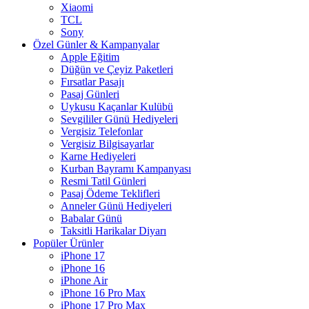
Xiaomi
TCL
Sony
Özel Günler & Kampanyalar
Apple Eğitim
Düğün ve Çeyiz Paketleri
Fırsatlar Pasajı
Pasaj Günleri
Uykusu Kaçanlar Kulübü
Sevgililer Günü Hediyeleri
Vergisiz Telefonlar
Vergisiz Bilgisayarlar
Karne Hediyeleri
Kurban Bayramı Kampanyası
Resmi Tatil Günleri
Pasaj Ödeme Teklifleri
Anneler Günü Hediyeleri
Babalar Günü
Taksitli Harikalar Diyarı
Popüler Ürünler
iPhone 17
iPhone 16
iPhone Air
iPhone 16 Pro Max
iPhone 17 Pro Max