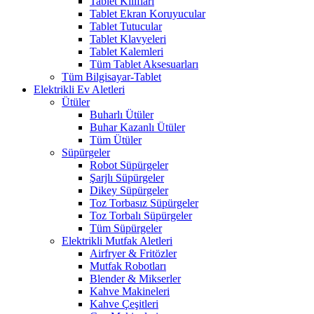
Tablet Kılıfları
Tablet Ekran Koruyucular
Tablet Tutucular
Tablet Klavyeleri
Tablet Kalemleri
Tüm Tablet Aksesuarları
Tüm Bilgisayar-Tablet
Elektrikli Ev Aletleri
Ütüler
Buharlı Ütüler
Buhar Kazanlı Ütüler
Tüm Ütüler
Süpürgeler
Robot Süpürgeler
Şarjlı Süpürgeler
Dikey Süpürgeler
Toz Torbasız Süpürgeler
Toz Torbalı Süpürgeler
Tüm Süpürgeler
Elektrikli Mutfak Aletleri
Airfryer & Fritözler
Mutfak Robotları
Blender & Mikserler
Kahve Makineleri
Kahve Çeşitleri