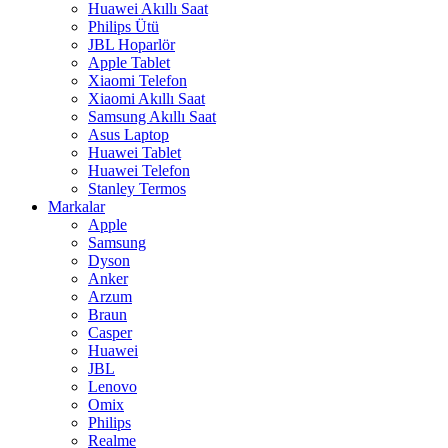
Huawei Akıllı Saat
Philips Ütü
JBL Hoparlör
Apple Tablet
Xiaomi Telefon
Xiaomi Akıllı Saat
Samsung Akıllı Saat
Asus Laptop
Huawei Tablet
Huawei Telefon
Stanley Termos
Markalar
Apple
Samsung
Dyson
Anker
Arzum
Braun
Casper
Huawei
JBL
Lenovo
Omix
Philips
Realme