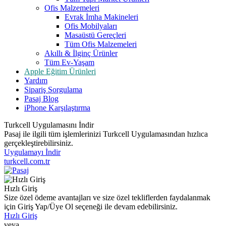
Ofis Malzemeleri
Evrak İmha Makineleri
Ofis Mobilyaları
Masaüstü Gereçleri
Tüm Ofis Malzemeleri
Akıllı & İlginç Ürünler
Tüm Ev-Yaşam
Apple Eğitim Ürünleri
Yardım
Sipariş Sorgulama
Pasaj Blog
iPhone Karşılaştırma
Turkcell Uygulamasını İndir
Pasaj ile ilgili tüm işlemlerinizi Turkcell Uygulamasından hızlıca
gerçekleştirebilirsiniz.
Uygulamayı İndir
turkcell.com.tr
Hızlı Giriş
Size özel ödeme avantajları ve size özel tekliflerden faydalanmak
için Giriş Yap/Üye Ol seçeneği ile devam edebilirsiniz.
Hızlı Giriş
veya