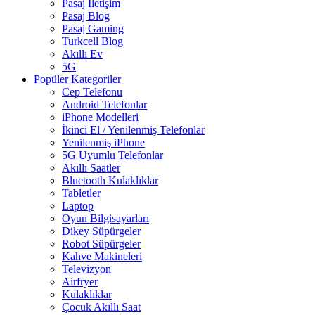
Pasaj İletişim
Pasaj Blog
Pasaj Gaming
Turkcell Blog
Akıllı Ev
5G
Popüler Kategoriler
Cep Telefonu
Android Telefonlar
iPhone Modelleri
İkinci El / Yenilenmiş Telefonlar
Yenilenmiş iPhone
5G Uyumlu Telefonlar
Akıllı Saatler
Bluetooth Kulaklıklar
Tabletler
Laptop
Oyun Bilgisayarları
Dikey Süpürgeler
Robot Süpürgeler
Kahve Makineleri
Televizyon
Airfryer
Kulaklıklar
Çocuk Akıllı Saat