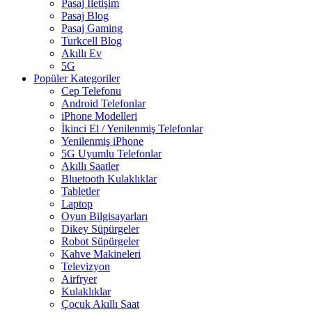
Pasaj İletişim
Pasaj Blog
Pasaj Gaming
Turkcell Blog
Akıllı Ev
5G
Popüler Kategoriler
Cep Telefonu
Android Telefonlar
iPhone Modelleri
İkinci El / Yenilenmiş Telefonlar
Yenilenmiş iPhone
5G Uyumlu Telefonlar
Akıllı Saatler
Bluetooth Kulaklıklar
Tabletler
Laptop
Oyun Bilgisayarları
Dikey Süpürgeler
Robot Süpürgeler
Kahve Makineleri
Televizyon
Airfryer
Kulaklıklar
Çocuk Akıllı Saat