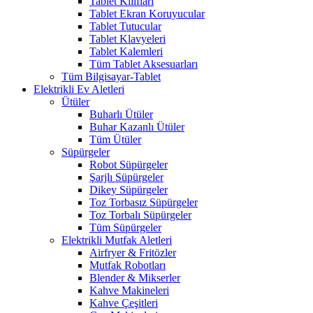
Tablet Kılıfları
Tablet Ekran Koruyucular
Tablet Tutucular
Tablet Klavyeleri
Tablet Kalemleri
Tüm Tablet Aksesuarları
Tüm Bilgisayar-Tablet
Elektrikli Ev Aletleri
Ütüler
Buharlı Ütüler
Buhar Kazanlı Ütüler
Tüm Ütüler
Süpürgeler
Robot Süpürgeler
Şarjlı Süpürgeler
Dikey Süpürgeler
Toz Torbasız Süpürgeler
Toz Torbalı Süpürgeler
Tüm Süpürgeler
Elektrikli Mutfak Aletleri
Airfryer & Fritözler
Mutfak Robotları
Blender & Mikserler
Kahve Makineleri
Kahve Çeşitleri