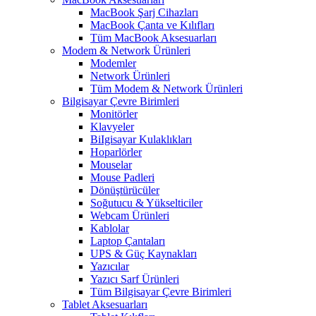
MacBook Şarj Cihazları
MacBook Çanta ve Kılıfları
Tüm MacBook Aksesuarları
Modem & Network Ürünleri
Modemler
Network Ürünleri
Tüm Modem & Network Ürünleri
Bilgisayar Çevre Birimleri
Monitörler
Klavyeler
BiIgisayar Kulaklıkları
Hoparlörler
Mouselar
Mouse Padleri
Dönüştürücüler
Soğutucu & Yükselticiler
Webcam Ürünleri
Kablolar
Laptop Çantaları
UPS & Güç Kaynakları
Yazıcılar
Yazıcı Sarf Ürünleri
Tüm Bilgisayar Çevre Birimleri
Tablet Aksesuarları