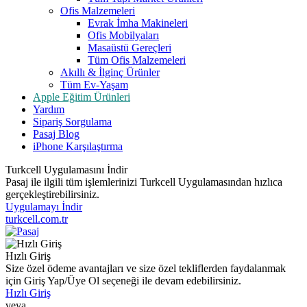
Ofis Malzemeleri
Evrak İmha Makineleri
Ofis Mobilyaları
Masaüstü Gereçleri
Tüm Ofis Malzemeleri
Akıllı & İlginç Ürünler
Tüm Ev-Yaşam
Apple Eğitim Ürünleri
Yardım
Sipariş Sorgulama
Pasaj Blog
iPhone Karşılaştırma
Turkcell Uygulamasını İndir
Pasaj ile ilgili tüm işlemlerinizi Turkcell Uygulamasından hızlıca
gerçekleştirebilirsiniz.
Uygulamayı İndir
turkcell.com.tr
Hızlı Giriş
Size özel ödeme avantajları ve size özel tekliflerden faydalanmak
için Giriş Yap/Üye Ol seçeneği ile devam edebilirsiniz.
Hızlı Giriş
veya