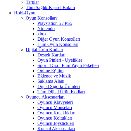
Tartılar
Tüm Sağlık-Kişisel Bakım
Hobi-Oyun
Oyun Konsolları
Playstation 5 / PS5
Nintendo
xbox
Diğer Oyun Konsolları
Tüm Oyun Konsolları
Dijital Ürün Kodları
Destek Kartları
Oyun Pinleri - Üyelikler
Spor - Dizi - Film Yayın Paketleri
Online Eğitim
Eğlence ve Müzik
Saklama Alanı
Dijital Sigorta Ürünleri
Tüm Dijital Ürün Kodları
Oyuncu Aksesuarları
Oyuncu Klavyeleri
Oyuncu Mouseları
Oyuncu Kulaklıkları
Oyuncu Koltukları
Oyuncu Joystickleri
Konsol Aksesuarları