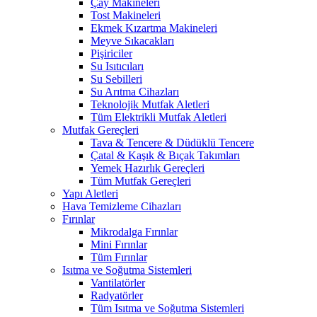
Çay Makineleri
Tost Makineleri
Ekmek Kızartma Makineleri
Meyve Sıkacakları
Pişiriciler
Su Isıtıcıları
Su Sebilleri
Su Arıtma Cihazları
Teknolojik Mutfak Aletleri
Tüm Elektrikli Mutfak Aletleri
Mutfak Gereçleri
Tava & Tencere & Düdüklü Tencere
Çatal & Kaşık & Bıçak Takımları
Yemek Hazırlık Gereçleri
Tüm Mutfak Gereçleri
Yapı Aletleri
Hava Temizleme Cihazları
Fırınlar
Mikrodalga Fırınlar
Mini Fırınlar
Tüm Fırınlar
Isıtma ve Soğutma Sistemleri
Vantilatörler
Radyatörler
Tüm Isıtma ve Soğutma Sistemleri