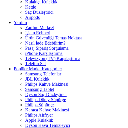
Kulakiçi Kulaklık
Kettle
Saç Düzleştirici
Airpods
Yardım
Yardım Merkezi
İşlem Rehberi
Ürün Güvenliği Temas Noktası
Nasıl İade Edebilirim?
Pasaj Sipariş Sorgulama
iPhone Karşılaştırma
Televizyon (TV) Karşılaştırma
Telefon Sat
Popüler Marka Kategoriler
Samsung Telefonlar
JBL Kulaklık
Philips Kahve Makinesi
Samsung Tablet
Dyson Saç Düzleştirici
Philips Dikey Süpürge
Philips Süpürge
Karaca Kahve Makinesi
Philips Airfryer
Apple Kulaklık
Dyson Hava Temizleyici