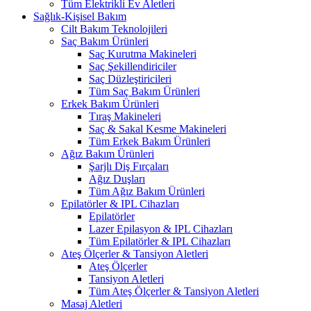
Tüm Elektrikli Ev Aletleri
Sağlık-Kişisel Bakım
Cilt Bakım Teknolojileri
Saç Bakım Ürünleri
Saç Kurutma Makineleri
Saç Şekillendiriciler
Saç Düzleştiricileri
Tüm Saç Bakım Ürünleri
Erkek Bakım Ürünleri
Tıraş Makineleri
Saç & Sakal Kesme Makineleri
Tüm Erkek Bakım Ürünleri
Ağız Bakım Ürünleri
Şarjlı Diş Fırçaları
Ağız Duşları
Tüm Ağız Bakım Ürünleri
Epilatörler & IPL Cihazları
Epilatörler
Lazer Epilasyon & IPL Cihazları
Tüm Epilatörler & IPL Cihazları
Ateş Ölçerler & Tansiyon Aletleri
Ateş Ölçerler
Tansiyon Aletleri
Tüm Ateş Ölçerler & Tansiyon Aletleri
Masaj Aletleri