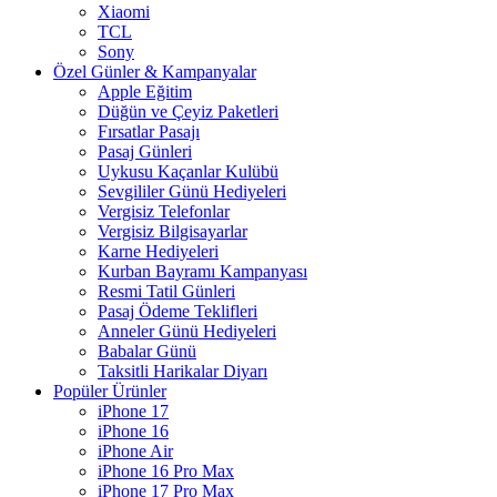
Xiaomi
TCL
Sony
Özel Günler & Kampanyalar
Apple Eğitim
Düğün ve Çeyiz Paketleri
Fırsatlar Pasajı
Pasaj Günleri
Uykusu Kaçanlar Kulübü
Sevgililer Günü Hediyeleri
Vergisiz Telefonlar
Vergisiz Bilgisayarlar
Karne Hediyeleri
Kurban Bayramı Kampanyası
Resmi Tatil Günleri
Pasaj Ödeme Teklifleri
Anneler Günü Hediyeleri
Babalar Günü
Taksitli Harikalar Diyarı
Popüler Ürünler
iPhone 17
iPhone 16
iPhone Air
iPhone 16 Pro Max
iPhone 17 Pro Max