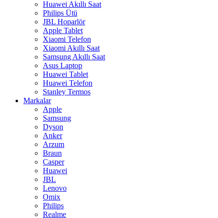
Huawei Akıllı Saat
Philips Ütü
JBL Hoparlör
Apple Tablet
Xiaomi Telefon
Xiaomi Akıllı Saat
Samsung Akıllı Saat
Asus Laptop
Huawei Tablet
Huawei Telefon
Stanley Termos
Markalar
Apple
Samsung
Dyson
Anker
Arzum
Braun
Casper
Huawei
JBL
Lenovo
Omix
Philips
Realme