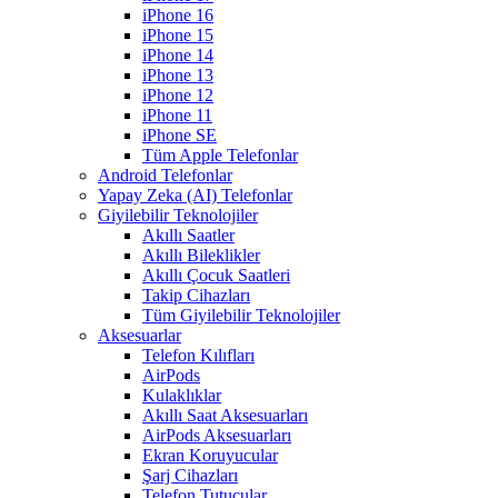
iPhone 16
iPhone 15
iPhone 14
iPhone 13
iPhone 12
iPhone 11
iPhone SE
Tüm Apple Telefonlar
Android Telefonlar
Yapay Zeka (AI) Telefonlar
Giyilebilir Teknolojiler
Akıllı Saatler
Akıllı Bileklikler
Akıllı Çocuk Saatleri
Takip Cihazları
Tüm Giyilebilir Teknolojiler
Aksesuarlar
Telefon Kılıfları
AirPods
Kulaklıklar
Akıllı Saat Aksesuarları
AirPods Aksesuarları
Ekran Koruyucular
Şarj Cihazları
Telefon Tutucular