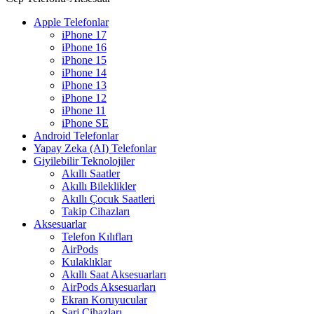
Apple Telefonlar
iPhone 17
iPhone 16
iPhone 15
iPhone 14
iPhone 13
iPhone 12
iPhone 11
iPhone SE
Android Telefonlar
Yapay Zeka (AI) Telefonlar
Giyilebilir Teknolojiler
Akıllı Saatler
Akıllı Bileklikler
Akıllı Çocuk Saatleri
Takip Cihazları
Aksesuarlar
Telefon Kılıfları
AirPods
Kulaklıklar
Akıllı Saat Aksesuarları
AirPods Aksesuarları
Ekran Koruyucular
Şarj Cihazları