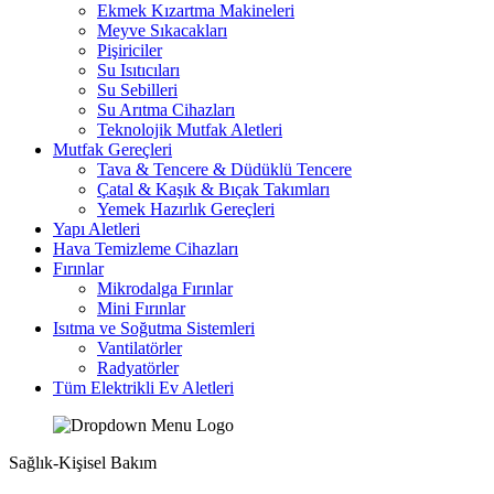
Ekmek Kızartma Makineleri
Meyve Sıkacakları
Pişiriciler
Su Isıtıcıları
Su Sebilleri
Su Arıtma Cihazları
Teknolojik Mutfak Aletleri
Mutfak Gereçleri
Tava & Tencere & Düdüklü Tencere
Çatal & Kaşık & Bıçak Takımları
Yemek Hazırlık Gereçleri
Yapı Aletleri
Hava Temizleme Cihazları
Fırınlar
Mikrodalga Fırınlar
Mini Fırınlar
Isıtma ve Soğutma Sistemleri
Vantilatörler
Radyatörler
Tüm Elektrikli Ev Aletleri
Sağlık-Kişisel Bakım