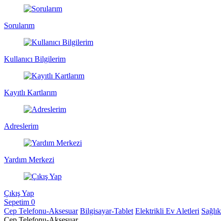
Sorularım
Kullanıcı Bilgilerim
Kayıtlı Kartlarım
Adreslerim
Yardım Merkezi
Çıkış Yap
Sepetim
0
Cep Telefonu-Aksesuar
Bilgisayar-Tablet
Elektrikli Ev Aletleri
Sağlı
Cep Telefonu-Aksesuar