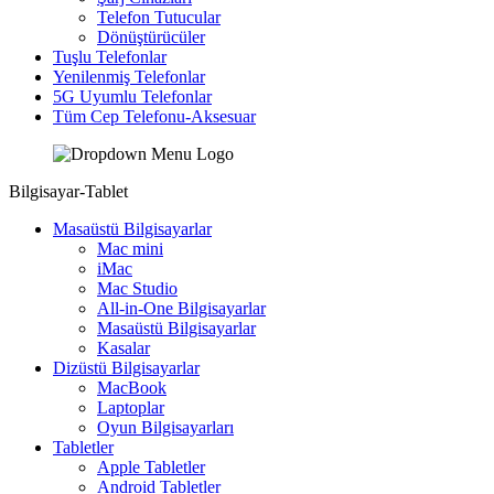
Telefon Tutucular
Dönüştürücüler
Tuşlu Telefonlar
Yenilenmiş Telefonlar
5G Uyumlu Telefonlar
Tüm Cep Telefonu-Aksesuar
Bilgisayar-Tablet
Masaüstü Bilgisayarlar
Mac mini
iMac
Mac Studio
All-in-One Bilgisayarlar
Masaüstü Bilgisayarlar
Kasalar
Dizüstü Bilgisayarlar
MacBook
Laptoplar
Oyun Bilgisayarları
Tabletler
Apple Tabletler
Android Tabletler