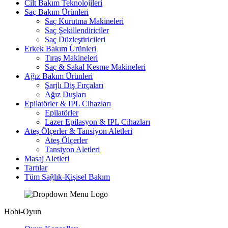
Cilt Bakım Teknolojileri
Saç Bakım Ürünleri
Saç Kurutma Makineleri
Saç Şekillendiriciler
Saç Düzleştiricileri
Erkek Bakım Ürünleri
Tıraş Makineleri
Saç & Sakal Kesme Makineleri
Ağız Bakım Ürünleri
Şarjlı Diş Fırçaları
Ağız Duşları
Epilatörler & IPL Cihazları
Epilatörler
Lazer Epilasyon & IPL Cihazları
Ateş Ölçerler & Tansiyon Aletleri
Ateş Ölçerler
Tansiyon Aletleri
Masaj Aletleri
Tartılar
Tüm Sağlık-Kişisel Bakım
Hobi-Oyun