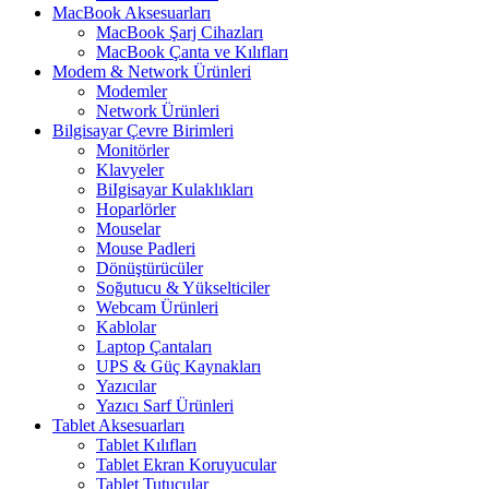
MacBook Aksesuarları
MacBook Şarj Cihazları
MacBook Çanta ve Kılıfları
Modem & Network Ürünleri
Modemler
Network Ürünleri
Bilgisayar Çevre Birimleri
Monitörler
Klavyeler
BiIgisayar Kulaklıkları
Hoparlörler
Mouselar
Mouse Padleri
Dönüştürücüler
Soğutucu & Yükselticiler
Webcam Ürünleri
Kablolar
Laptop Çantaları
UPS & Güç Kaynakları
Yazıcılar
Yazıcı Sarf Ürünleri
Tablet Aksesuarları
Tablet Kılıfları
Tablet Ekran Koruyucular
Tablet Tutucular