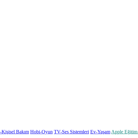
k-Kişisel Bakım
Hobi-Oyun
TV-Ses Sistemleri
Ev-Yaşam
Apple Eğitim