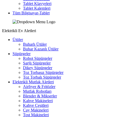
Tablet Klavyeleri
Tablet Kalemleri
Tüm Bilgisayar-Tablet
Elektrikli Ev Aletleri
Ütüler
Buharlı Ütüler
Buhar Kazanlı Ütüler
Süpürgeler
Robot Süpürgeler
Şarjlı Süpürgeler
Dikey Süpürgeler
Toz Torbasız Süpürgeler
Toz Torbalı Süpürgeler
Elektrikli Mutfak Aletleri
Airfryer & Fritözler
Mutfak Robotları
Blender & Mikserler
Kahve Makineleri
Kahve Çeşitleri
Çay Makineleri
Tost Makineleri