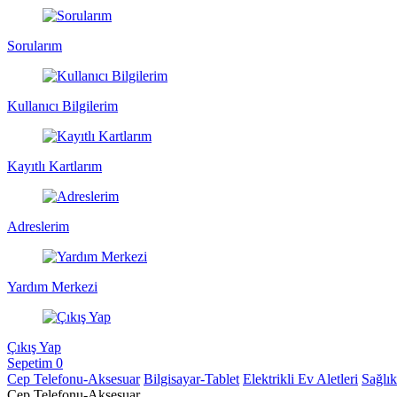
Sorularım
Kullanıcı Bilgilerim
Kayıtlı Kartlarım
Adreslerim
Yardım Merkezi
Çıkış Yap
Sepetim
0
Cep Telefonu-Aksesuar
Bilgisayar-Tablet
Elektrikli Ev Aletleri
Sağlı
Cep Telefonu-Aksesuar