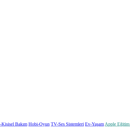
k-Kişisel Bakım
Hobi-Oyun
TV-Ses Sistemleri
Ev-Yaşam
Apple Eğitim