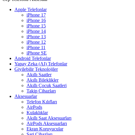
Apple Telefonlar
iPhone 17
iPhone 16
iPhone 15
iPhone 14
iPhone 13
iPhone 12
iPhone 11
iPhone SE
Android Telefonlar
Yapay Zeka (AI) Telefonlar
Giyilebilir Teknolojiler
Akıllı Saatler
Akıllı Bileklikler
Akıllı Çocuk Saatleri
Takip Cihazları
Aksesuarlar
Telefon Kılıfları
AirPods
Kulaklıklar
Akıllı Saat Aksesuarları
AirPods Aksesuarları
Ekran Koruyucular
Şarj Cihazları