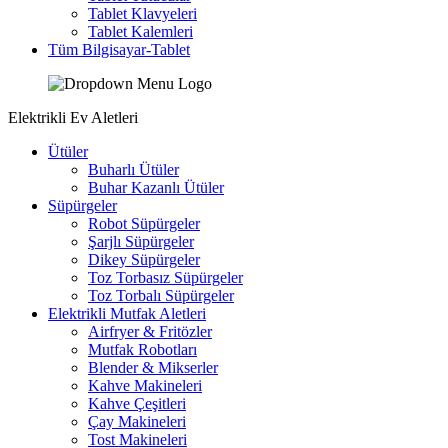
Tablet Klavyeleri
Tablet Kalemleri
Tüm Bilgisayar-Tablet
Elektrikli Ev Aletleri
Ütüler
Buharlı Ütüler
Buhar Kazanlı Ütüler
Süpürgeler
Robot Süpürgeler
Şarjlı Süpürgeler
Dikey Süpürgeler
Toz Torbasız Süpürgeler
Toz Torbalı Süpürgeler
Elektrikli Mutfak Aletleri
Airfryer & Fritözler
Mutfak Robotları
Blender & Mikserler
Kahve Makineleri
Kahve Çeşitleri
Çay Makineleri
Tost Makineleri