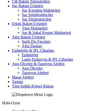
Cilt Bakım Teknolojileri
Saç Bakım Ürünleri
Saç Kurutma Makineleri
Saç Şekillendiriciler
Saç Düzleştiricileri
Erkek Bakım Ürünleri
Tıraş Makineleri
Saç & Sakal Kesme Makineleri
Ağız Bakım Ürünleri
Şarjlı Diş Fırçaları
Ağız Duşları
Epilatörler & IPL Cihazları
Epilatörler
Lazer Epilasyon & IPL Cihazları
Ateş Ölçerler & Tansiyon Aletleri
Ateş Ölçerler
Tansiyon Aletleri
Masaj Aletleri
Tartılar
Tüm Sağlık-Kişisel Bakım
Hobi-Oyun