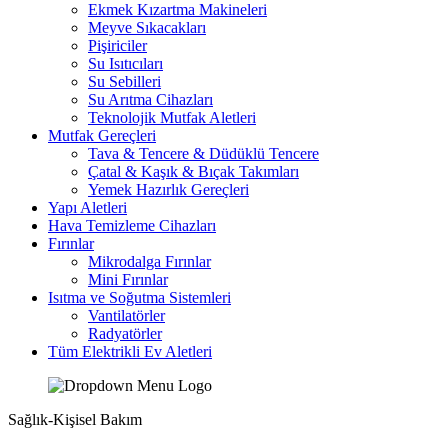
Ekmek Kızartma Makineleri
Meyve Sıkacakları
Pişiriciler
Su Isıtıcıları
Su Sebilleri
Su Arıtma Cihazları
Teknolojik Mutfak Aletleri
Mutfak Gereçleri
Tava & Tencere & Düdüklü Tencere
Çatal & Kaşık & Bıçak Takımları
Yemek Hazırlık Gereçleri
Yapı Aletleri
Hava Temizleme Cihazları
Fırınlar
Mikrodalga Fırınlar
Mini Fırınlar
Isıtma ve Soğutma Sistemleri
Vantilatörler
Radyatörler
Tüm Elektrikli Ev Aletleri
Sağlık-Kişisel Bakım