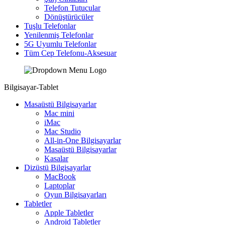
Telefon Tutucular
Dönüştürücüler
Tuşlu Telefonlar
Yenilenmiş Telefonlar
5G Uyumlu Telefonlar
Tüm Cep Telefonu-Aksesuar
Bilgisayar-Tablet
Masaüstü Bilgisayarlar
Mac mini
iMac
Mac Studio
All-in-One Bilgisayarlar
Masaüstü Bilgisayarlar
Kasalar
Dizüstü Bilgisayarlar
MacBook
Laptoplar
Oyun Bilgisayarları
Tabletler
Apple Tabletler
Android Tabletler