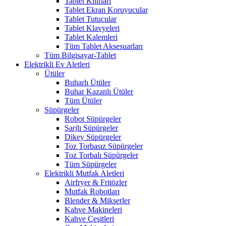
Tablet Kılıfları
Tablet Ekran Koruyucular
Tablet Tutucular
Tablet Klavyeleri
Tablet Kalemleri
Tüm Tablet Aksesuarları
Tüm Bilgisayar-Tablet
Elektrikli Ev Aletleri
Ütüler
Buharlı Ütüler
Buhar Kazanlı Ütüler
Tüm Ütüler
Süpürgeler
Robot Süpürgeler
Şarjlı Süpürgeler
Dikey Süpürgeler
Toz Torbasız Süpürgeler
Toz Torbalı Süpürgeler
Tüm Süpürgeler
Elektrikli Mutfak Aletleri
Airfryer & Fritözler
Mutfak Robotları
Blender & Mikserler
Kahve Makineleri
Kahve Çeşitleri