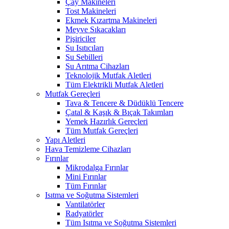
Çay Makineleri
Tost Makineleri
Ekmek Kızartma Makineleri
Meyve Sıkacakları
Pişiriciler
Su Isıtıcıları
Su Sebilleri
Su Arıtma Cihazları
Teknolojik Mutfak Aletleri
Tüm Elektrikli Mutfak Aletleri
Mutfak Gereçleri
Tava & Tencere & Düdüklü Tencere
Çatal & Kaşık & Bıçak Takımları
Yemek Hazırlık Gereçleri
Tüm Mutfak Gereçleri
Yapı Aletleri
Hava Temizleme Cihazları
Fırınlar
Mikrodalga Fırınlar
Mini Fırınlar
Tüm Fırınlar
Isıtma ve Soğutma Sistemleri
Vantilatörler
Radyatörler
Tüm Isıtma ve Soğutma Sistemleri