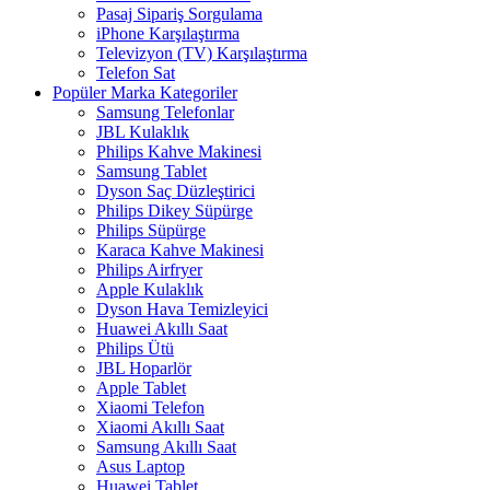
Pasaj Sipariş Sorgulama
iPhone Karşılaştırma
Televizyon (TV) Karşılaştırma
Telefon Sat
Popüler Marka Kategoriler
Samsung Telefonlar
JBL Kulaklık
Philips Kahve Makinesi
Samsung Tablet
Dyson Saç Düzleştirici
Philips Dikey Süpürge
Philips Süpürge
Karaca Kahve Makinesi
Philips Airfryer
Apple Kulaklık
Dyson Hava Temizleyici
Huawei Akıllı Saat
Philips Ütü
JBL Hoparlör
Apple Tablet
Xiaomi Telefon
Xiaomi Akıllı Saat
Samsung Akıllı Saat
Asus Laptop
Huawei Tablet