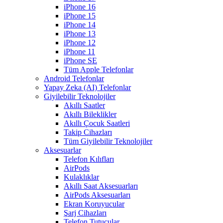
iPhone 16
iPhone 15
iPhone 14
iPhone 13
iPhone 12
iPhone 11
iPhone SE
Tüm Apple Telefonlar
Android Telefonlar
Yapay Zeka (AI) Telefonlar
Giyilebilir Teknolojiler
Akıllı Saatler
Akıllı Bileklikler
Akıllı Çocuk Saatleri
Takip Cihazları
Tüm Giyilebilir Teknolojiler
Aksesuarlar
Telefon Kılıfları
AirPods
Kulaklıklar
Akıllı Saat Aksesuarları
AirPods Aksesuarları
Ekran Koruyucular
Şarj Cihazları
Telefon Tutucular