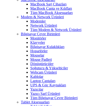
MacBook Şarj Cihazları
MacBook Çanta ve Kılıfları
Tüm MacBook Aksesuarları
Modem & Network Ürünleri
Modemler
Network Ürünleri
Tüm Modem & Network Ürünleri
Bilgisayar Çevre Birimleri
Monitörler
Klavyeler
BiIgisayar Kulaklıkları
Hoparlörler
Mouselar
Mouse Padleri
Dönüştürücüler
Soğutucu & Yükselticiler
Webcam Ürünleri
Kablolar
Laptop Çantaları
UPS & Güç Kaynakları
Yazıcılar
Yazıcı Sarf Ürünleri
Tüm Bilgisayar Çevre Birimleri
Tablet Aksesuarları