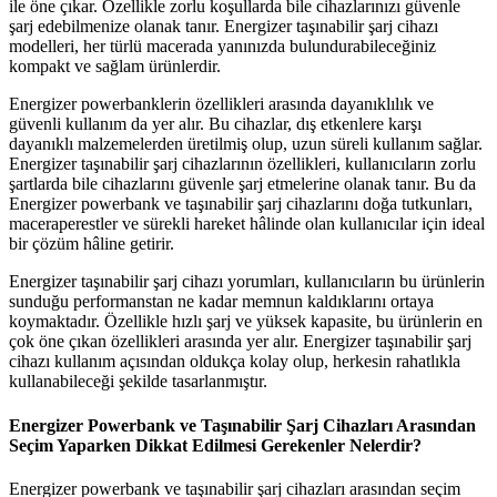
ile öne çıkar. Özellikle zorlu koşullarda bile cihazlarınızı güvenle
şarj edebilmenize olanak tanır. Energizer taşınabilir şarj cihazı
modelleri, her türlü macerada yanınızda bulundurabileceğiniz
kompakt ve sağlam ürünlerdir.
Energizer powerbanklerin özellikleri arasında dayanıklılık ve
güvenli kullanım da yer alır. Bu cihazlar, dış etkenlere karşı
dayanıklı malzemelerden üretilmiş olup, uzun süreli kullanım sağlar.
Energizer taşınabilir şarj cihazlarının özellikleri, kullanıcıların zorlu
şartlarda bile cihazlarını güvenle şarj etmelerine olanak tanır. Bu da
Energizer powerbank ve taşınabilir şarj cihazlarını doğa tutkunları,
maceraperestler ve sürekli hareket hâlinde olan kullanıcılar için ideal
bir çözüm hâline getirir.
Energizer taşınabilir şarj cihazı yorumları, kullanıcıların bu ürünlerin
sunduğu performanstan ne kadar memnun kaldıklarını ortaya
koymaktadır. Özellikle hızlı şarj ve yüksek kapasite, bu ürünlerin en
çok öne çıkan özellikleri arasında yer alır. Energizer taşınabilir şarj
cihazı kullanım açısından oldukça kolay olup, herkesin rahatlıkla
kullanabileceği şekilde tasarlanmıştır.
Energizer Powerbank ve Taşınabilir Şarj Cihazları Arasından
Seçim Yaparken Dikkat Edilmesi Gerekenler Nelerdir?
Energizer powerbank ve taşınabilir şarj cihazları arasından seçim