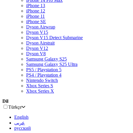
iPhone 14 Pro Max
iPhone 13
iPhone 12
iPhone 11
iPhone SE
Dyson Airwrap
Dyson V15
Dyson V15 Detect Submarine
Dyson Airstrait
Dyson V12
Dyson V8
Samsung Galaxy S25
Samsung Galaxy S25 Ultra
PS5 / Playstation 5
PS4 / Playstation 4
Nintendo Switch
Xbox Series S
Xbox Series X
Dil
Türkçe
English
عربى
русский