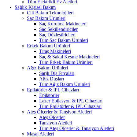
Tüm Elektrikli Ev Aletleri
Sağlık-Kişisel Bakım
Cilt Bakım Teknolojileri
Saç Bakım Ürünleri
Saç Kurutma Makineleri
Saç Şekillendiriciler
Saç Düzleştiricileri
Tüm Saç Bakım Ürünleri
Erkek Bakım Ürünleri
Tıraş Makineleri
Saç & Sakal Kesme Makineleri
Tüm Erkek Bakım Ürünleri
Ağız Bakım Ürünleri
Şarjlı Diş Fırçaları
Ağız Duşları
Tüm Ağız Bakım Ürünleri
Epilatörler & IPL Cihazları
Epilatörler
Lazer Epilasyon & IPL Cihazları
Tüm Epilatörler & IPL Cihazları
Ateş Ölçerler & Tansiyon Aletleri
Ateş Ölçerler
Tansiyon Aletleri
Tüm Ateş Ölçerler & Tansiyon Aletleri
Masaj Aletleri