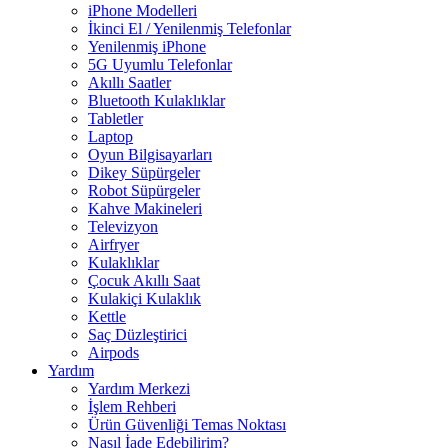
iPhone Modelleri
İkinci El / Yenilenmiş Telefonlar
Yenilenmiş iPhone
5G Uyumlu Telefonlar
Akıllı Saatler
Bluetooth Kulaklıklar
Tabletler
Laptop
Oyun Bilgisayarları
Dikey Süpürgeler
Robot Süpürgeler
Kahve Makineleri
Televizyon
Airfryer
Kulaklıklar
Çocuk Akıllı Saat
Kulakiçi Kulaklık
Kettle
Saç Düzleştirici
Airpods
Yardım
Yardım Merkezi
İşlem Rehberi
Ürün Güvenliği Temas Noktası
Nasıl İade Edebilirim?