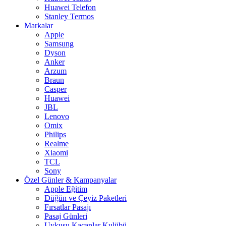
Huawei Telefon
Stanley Termos
Markalar
Apple
Samsung
Dyson
Anker
Arzum
Braun
Casper
Huawei
JBL
Lenovo
Omix
Philips
Realme
Xiaomi
TCL
Sony
Özel Günler & Kampanyalar
Apple Eğitim
Düğün ve Çeyiz Paketleri
Fırsatlar Pasajı
Pasaj Günleri
Uykusu Kaçanlar Kulübü