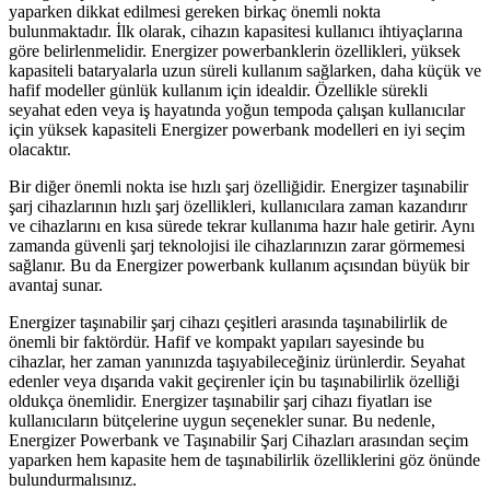
yaparken dikkat edilmesi gereken birkaç önemli nokta
bulunmaktadır. İlk olarak, cihazın kapasitesi kullanıcı ihtiyaçlarına
göre belirlenmelidir. Energizer powerbanklerin özellikleri, yüksek
kapasiteli bataryalarla uzun süreli kullanım sağlarken, daha küçük ve
hafif modeller günlük kullanım için idealdir. Özellikle sürekli
seyahat eden veya iş hayatında yoğun tempoda çalışan kullanıcılar
için yüksek kapasiteli Energizer powerbank modelleri en iyi seçim
olacaktır.
Bir diğer önemli nokta ise hızlı şarj özelliğidir. Energizer taşınabilir
şarj cihazlarının hızlı şarj özellikleri, kullanıcılara zaman kazandırır
ve cihazlarını en kısa sürede tekrar kullanıma hazır hale getirir. Aynı
zamanda güvenli şarj teknolojisi ile cihazlarınızın zarar görmemesi
sağlanır. Bu da Energizer powerbank kullanım açısından büyük bir
avantaj sunar.
Energizer taşınabilir şarj cihazı çeşitleri arasında taşınabilirlik de
önemli bir faktördür. Hafif ve kompakt yapıları sayesinde bu
cihazlar, her zaman yanınızda taşıyabileceğiniz ürünlerdir. Seyahat
edenler veya dışarıda vakit geçirenler için bu taşınabilirlik özelliği
oldukça önemlidir. Energizer taşınabilir şarj cihazı fiyatları ise
kullanıcıların bütçelerine uygun seçenekler sunar. Bu nedenle,
Energizer Powerbank ve Taşınabilir Şarj Cihazları arasından seçim
yaparken hem kapasite hem de taşınabilirlik özelliklerini göz önünde
bulundurmalısınız.