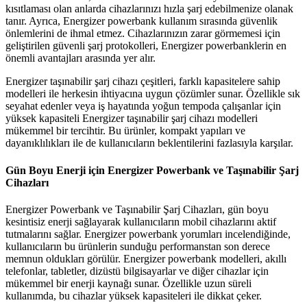
kısıtlaması olan anlarda cihazlarınızı hızla şarj edebilmenize olanak
tanır. Ayrıca, Energizer powerbank kullanım sırasında güvenlik
önlemlerini de ihmal etmez. Cihazlarınızın zarar görmemesi için
geliştirilen güvenli şarj protokolleri, Energizer powerbanklerin en
önemli avantajları arasında yer alır.
Energizer taşınabilir şarj cihazı çeşitleri, farklı kapasitelere sahip
modelleri ile herkesin ihtiyacına uygun çözümler sunar. Özellikle sık
seyahat edenler veya iş hayatında yoğun tempoda çalışanlar için
yüksek kapasiteli Energizer taşınabilir şarj cihazı modelleri
mükemmel bir tercihtir. Bu ürünler, kompakt yapıları ve
dayanıklılıkları ile de kullanıcıların beklentilerini fazlasıyla karşılar.
Gün Boyu Enerji için Energizer Powerbank ve Taşınabilir Şarj
Cihazları
Energizer Powerbank ve Taşınabilir Şarj Cihazları, gün boyu
kesintisiz enerji sağlayarak kullanıcıların mobil cihazlarını aktif
tutmalarını sağlar. Energizer powerbank yorumları incelendiğinde,
kullanıcıların bu ürünlerin sunduğu performanstan son derece
memnun oldukları görülür. Energizer powerbank modelleri, akıllı
telefonlar, tabletler, dizüstü bilgisayarlar ve diğer cihazlar için
mükemmel bir enerji kaynağı sunar. Özellikle uzun süreli
kullanımda, bu cihazlar yüksek kapasiteleri ile dikkat çeker.