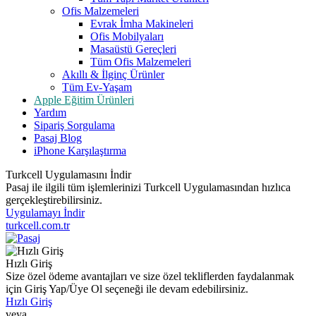
Ofis Malzemeleri
Evrak İmha Makineleri
Ofis Mobilyaları
Masaüstü Gereçleri
Tüm Ofis Malzemeleri
Akıllı & İlginç Ürünler
Tüm Ev-Yaşam
Apple Eğitim Ürünleri
Yardım
Sipariş Sorgulama
Pasaj Blog
iPhone Karşılaştırma
Turkcell Uygulamasını İndir
Pasaj ile ilgili tüm işlemlerinizi Turkcell Uygulamasından hızlıca
gerçekleştirebilirsiniz.
Uygulamayı İndir
turkcell.com.tr
Hızlı Giriş
Size özel ödeme avantajları ve size özel tekliflerden faydalanmak
için Giriş Yap/Üye Ol seçeneği ile devam edebilirsiniz.
Hızlı Giriş
veya