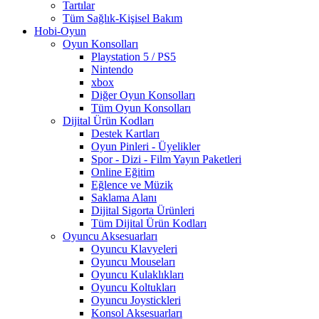
Tartılar
Tüm Sağlık-Kişisel Bakım
Hobi-Oyun
Oyun Konsolları
Playstation 5 / PS5
Nintendo
xbox
Diğer Oyun Konsolları
Tüm Oyun Konsolları
Dijital Ürün Kodları
Destek Kartları
Oyun Pinleri - Üyelikler
Spor - Dizi - Film Yayın Paketleri
Online Eğitim
Eğlence ve Müzik
Saklama Alanı
Dijital Sigorta Ürünleri
Tüm Dijital Ürün Kodları
Oyuncu Aksesuarları
Oyuncu Klavyeleri
Oyuncu Mouseları
Oyuncu Kulaklıkları
Oyuncu Koltukları
Oyuncu Joystickleri
Konsol Aksesuarları