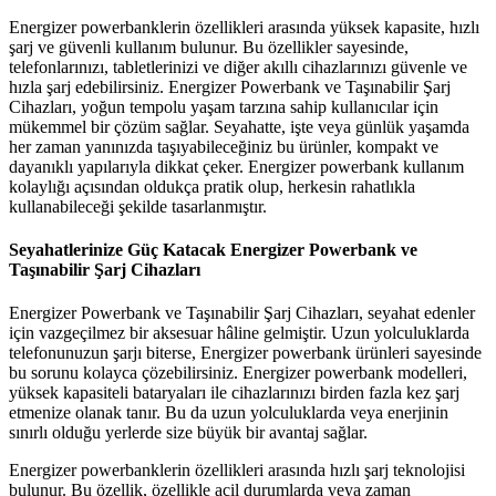
Energizer powerbanklerin özellikleri arasında yüksek kapasite, hızlı
şarj ve güvenli kullanım bulunur. Bu özellikler sayesinde,
telefonlarınızı, tabletlerinizi ve diğer akıllı cihazlarınızı güvenle ve
hızla şarj edebilirsiniz. Energizer Powerbank ve Taşınabilir Şarj
Cihazları, yoğun tempolu yaşam tarzına sahip kullanıcılar için
mükemmel bir çözüm sağlar. Seyahatte, işte veya günlük yaşamda
her zaman yanınızda taşıyabileceğiniz bu ürünler, kompakt ve
dayanıklı yapılarıyla dikkat çeker. Energizer powerbank kullanım
kolaylığı açısından oldukça pratik olup, herkesin rahatlıkla
kullanabileceği şekilde tasarlanmıştır.
Seyahatlerinize Güç Katacak Energizer Powerbank ve
Taşınabilir Şarj Cihazları
Energizer Powerbank ve Taşınabilir Şarj Cihazları, seyahat edenler
için vazgeçilmez bir aksesuar hâline gelmiştir. Uzun yolculuklarda
telefonunuzun şarjı biterse, Energizer powerbank ürünleri sayesinde
bu sorunu kolayca çözebilirsiniz. Energizer powerbank modelleri,
yüksek kapasiteli bataryaları ile cihazlarınızı birden fazla kez şarj
etmenize olanak tanır. Bu da uzun yolculuklarda veya enerjinin
sınırlı olduğu yerlerde size büyük bir avantaj sağlar.
Energizer powerbanklerin özellikleri arasında hızlı şarj teknolojisi
bulunur. Bu özellik, özellikle acil durumlarda veya zaman