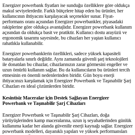
Energizer powerbank fiyatları ise sunduğu özelliklere göre oldukça
makul seviyelerdedir. Farklı bütçelere hitap eden bu ürünler, her
kullanıcının ihtiyacını karşılayacak seçenekler sunar. Fiyat-
performans oranı açısından Energizer powerbankler, piyasadaki
rakiplerine göre oldukça avantajlıdır. Energizer powerbank kullanım
açısından da oldukça basit ve pratiktir. Kullanıcı dostu arayüzü ve
ergonomik tasarımı sayesinde, bu cihazları her yaştan kullanıcı
rahatlıkla kullanabilir.
Energizer powerbanklerin özellikleri, sadece yüksek kapasiteli
bataryalarla sınırlı değildir. Aynı zamanda güvenli şarj teknolojileri
ile donatılan bu cihazlar, cihazlarınızın zarar görmesini engeller ve
uzun ömürlü kullanım sağlar. Bu da kullanıcıların bu ürünleri tercih
etmesinin en önemli nedenlerinden biridir. Gün boyu enerji
ihtiyacınızı karşılamak için Energizer Powerbank ve Taşınabilir Şarj
Cihazları en ideal çözümlerden biridir.
Kesintisiz Maceralar için Destek Sağlayan Energizer
Powerbank ve Taşınabilir Şarj Cihazları
Energizer Powerbank ve Taşınabilir Şarj Cihazları, doğa
yürüyüşlerinden kamp maceralarına, uzun iş seyahatlerinden günlük
kullanıma kadar her alanda güvenilir enerji kaynağı sağlar. Energizer
powerbank modelleri, dayanıklı yapıları ve yüksek performansları