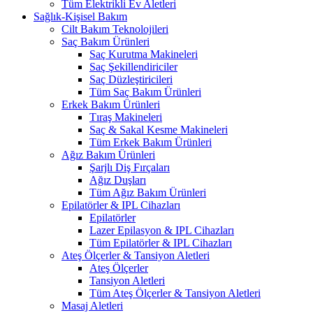
Tüm Elektrikli Ev Aletleri
Sağlık-Kişisel Bakım
Cilt Bakım Teknolojileri
Saç Bakım Ürünleri
Saç Kurutma Makineleri
Saç Şekillendiriciler
Saç Düzleştiricileri
Tüm Saç Bakım Ürünleri
Erkek Bakım Ürünleri
Tıraş Makineleri
Saç & Sakal Kesme Makineleri
Tüm Erkek Bakım Ürünleri
Ağız Bakım Ürünleri
Şarjlı Diş Fırçaları
Ağız Duşları
Tüm Ağız Bakım Ürünleri
Epilatörler & IPL Cihazları
Epilatörler
Lazer Epilasyon & IPL Cihazları
Tüm Epilatörler & IPL Cihazları
Ateş Ölçerler & Tansiyon Aletleri
Ateş Ölçerler
Tansiyon Aletleri
Tüm Ateş Ölçerler & Tansiyon Aletleri
Masaj Aletleri