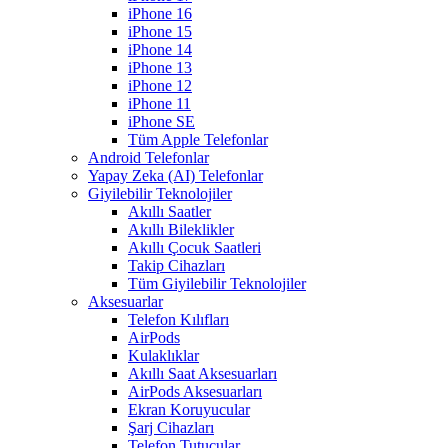
iPhone 16
iPhone 15
iPhone 14
iPhone 13
iPhone 12
iPhone 11
iPhone SE
Tüm Apple Telefonlar
Android Telefonlar
Yapay Zeka (AI) Telefonlar
Giyilebilir Teknolojiler
Akıllı Saatler
Akıllı Bileklikler
Akıllı Çocuk Saatleri
Takip Cihazları
Tüm Giyilebilir Teknolojiler
Aksesuarlar
Telefon Kılıfları
AirPods
Kulaklıklar
Akıllı Saat Aksesuarları
AirPods Aksesuarları
Ekran Koruyucular
Şarj Cihazları
Telefon Tutucular