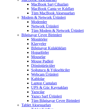
MacBook Şarj Cihazları
MacBook Çanta ve Kılıfları
Tüm MacBook Aksesuarları
Modem & Network Ürünleri
Modemler
Network Ürünleri
Tüm Modem & Network Ürünleri
Bilgisayar Çevre Birimleri
Monitörler
Klavyeler
BiIgisayar Kulaklıkları
Hoparlörler
Mouselar
Mouse Padleri
Dönüştürücüler
Soğutucu & Yükselticiler
Webcam Ürünleri
Kablolar
Laptop Çantaları
UPS & Güç Kaynakları
Yazıcılar
Yazıcı Sarf Ürünleri
Tüm Bilgisayar Çevre Birimleri
Tablet Aksesuarları