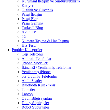
Kurumsal İletişim ve Sürdürürebilirlik
Kariyer
Gizlilik ve Güvenlik
Pasaj İletişim
Pasaj Blog
Pasaj Gaming
Turkcell Blog
Akıllı Ev
5G
Numara Taşıma & Hat Taşıma
Hız Testi
Popüler Kategoriler
Cep Telefonu
Android Telefonlar
iPhone Modelleri
İkinci El / Yenilenmiş Telefonlar
Yenilenmiş iPhone
5G Uyumlu Telefonlar
Akıllı Saatler
Bluetooth Kulaklıklar
Tabletler
Laptop
Oyun Bilgisayarları
Dikey Süpürgeler
Robot Süpürgeler