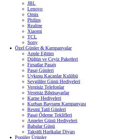
JBL
Lenovo
Omix
Philips
Realme
Xiaomi
TCL
Sony
Özel Günler & Kampanyalar
Apple Eğitim
Düğün ve Çeyiz Paketleri
Fırsatlar Pasajı
Pasaj Günleri
Uykusu Kaçanlar Kulübü
Sevgililer Günü Hediyeleri
Vergisiz Telefonlar
Vergisiz Bilgisayarlar
Karne Hediyeleri
Kurban Bayramı Kampanyası
Resmi Tatil Günleri
Pasaj Ödeme Teklifleri
Anneler Günü Hediyeleri
Babalar Günü
Taksitli Harikalar Diyarı
Popüler Ürünler