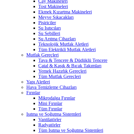
Çay Makineleri
Tost Makineleri
Ekmek Kızartma Makineleri
Meyve Sıkacakları
Pişiriciler
Su Isıtıcıları
Su Sebilleri
Su Arıtma Cihazları
Teknolojik Mutfak Aletleri
Tüm Elektrikli Mutfak Aletleri
Mutfak Gereçleri
Tava & Tencere & Düdüklü Tencere
Çatal & Kaşık & Bıçak Takımları
Yemek Hazırlık Gereçleri
Tüm Mutfak Gereçleri
Yapı Aletleri
Hava Temizleme Cihazları
Fırınlar
Mikrodalga Fırınlar
Mini Fırınlar
Tüm Fırınlar
Isıtma ve Soğutma Sistemleri
Vantilatörler
Radyatörler
Tüm Isıtma ve Soğutma Sistemleri