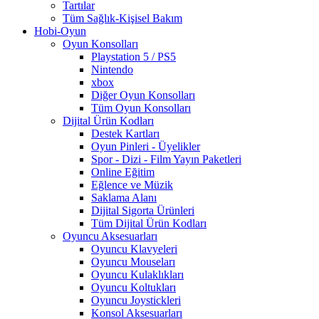
Tartılar
Tüm Sağlık-Kişisel Bakım
Hobi-Oyun
Oyun Konsolları
Playstation 5 / PS5
Nintendo
xbox
Diğer Oyun Konsolları
Tüm Oyun Konsolları
Dijital Ürün Kodları
Destek Kartları
Oyun Pinleri - Üyelikler
Spor - Dizi - Film Yayın Paketleri
Online Eğitim
Eğlence ve Müzik
Saklama Alanı
Dijital Sigorta Ürünleri
Tüm Dijital Ürün Kodları
Oyuncu Aksesuarları
Oyuncu Klavyeleri
Oyuncu Mouseları
Oyuncu Kulaklıkları
Oyuncu Koltukları
Oyuncu Joystickleri
Konsol Aksesuarları