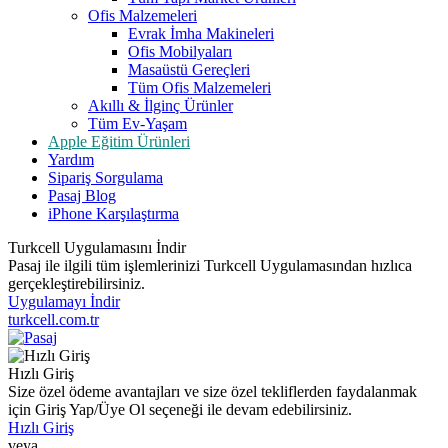
Ofis Malzemeleri
Evrak İmha Makineleri
Ofis Mobilyaları
Masaüstü Gereçleri
Tüm Ofis Malzemeleri
Akıllı & İlginç Ürünler
Tüm Ev-Yaşam
Apple Eğitim Ürünleri
Yardım
Sipariş Sorgulama
Pasaj Blog
iPhone Karşılaştırma
Turkcell Uygulamasını İndir
Pasaj ile ilgili tüm işlemlerinizi Turkcell Uygulamasından hızlıca
gerçekleştirebilirsiniz.
Uygulamayı İndir
turkcell.com.tr
Hızlı Giriş
Size özel ödeme avantajları ve size özel tekliflerden faydalanmak
için Giriş Yap/Üye Ol seçeneği ile devam edebilirsiniz.
Hızlı Giriş
veya