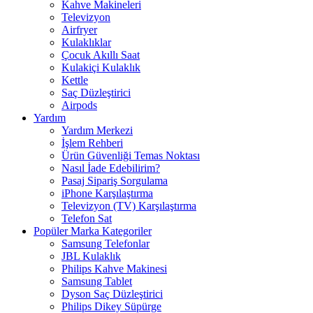
Kahve Makineleri
Televizyon
Airfryer
Kulaklıklar
Çocuk Akıllı Saat
Kulakiçi Kulaklık
Kettle
Saç Düzleştirici
Airpods
Yardım
Yardım Merkezi
İşlem Rehberi
Ürün Güvenliği Temas Noktası
Nasıl İade Edebilirim?
Pasaj Sipariş Sorgulama
iPhone Karşılaştırma
Televizyon (TV) Karşılaştırma
Telefon Sat
Popüler Marka Kategoriler
Samsung Telefonlar
JBL Kulaklık
Philips Kahve Makinesi
Samsung Tablet
Dyson Saç Düzleştirici
Philips Dikey Süpürge