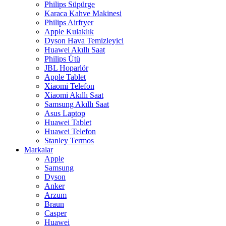
Philips Süpürge
Karaca Kahve Makinesi
Philips Airfryer
Apple Kulaklık
Dyson Hava Temizleyici
Huawei Akıllı Saat
Philips Ütü
JBL Hoparlör
Apple Tablet
Xiaomi Telefon
Xiaomi Akıllı Saat
Samsung Akıllı Saat
Asus Laptop
Huawei Tablet
Huawei Telefon
Stanley Termos
Markalar
Apple
Samsung
Dyson
Anker
Arzum
Braun
Casper
Huawei