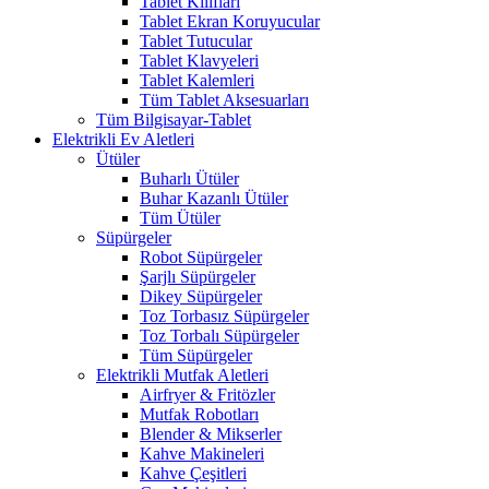
Tablet Kılıfları
Tablet Ekran Koruyucular
Tablet Tutucular
Tablet Klavyeleri
Tablet Kalemleri
Tüm Tablet Aksesuarları
Tüm Bilgisayar-Tablet
Elektrikli Ev Aletleri
Ütüler
Buharlı Ütüler
Buhar Kazanlı Ütüler
Tüm Ütüler
Süpürgeler
Robot Süpürgeler
Şarjlı Süpürgeler
Dikey Süpürgeler
Toz Torbasız Süpürgeler
Toz Torbalı Süpürgeler
Tüm Süpürgeler
Elektrikli Mutfak Aletleri
Airfryer & Fritözler
Mutfak Robotları
Blender & Mikserler
Kahve Makineleri
Kahve Çeşitleri