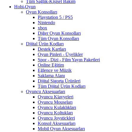
Tüm Sağlık-Kişisel Bakım
Hobi-Oyun
Oyun Konsolları
Playstation 5 / PS5
Nintendo
xbox
Diğer Oyun Konsolları
Tüm Oyun Konsolları
Dijital Ürün Kodları
Destek Kartları
Oyun Pinleri - Üyelikler
Spor - Dizi - Film Yayın Paketleri
Online Eğitim
Eğlence ve Müzik
Saklama Alanı
Dijital Sigorta Ürünleri
Tüm Dijital Ürün Kodları
Oyuncu Aksesuarları
Oyuncu Klavyeleri
Oyuncu Mouseları
Oyuncu Kulaklıkları
Oyuncu Koltukları
Oyuncu Joystickleri
Konsol Aksesuarları
Mobil Oyun Aksesuarları