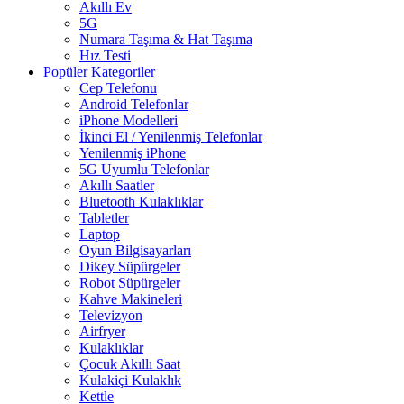
Akıllı Ev
5G
Numara Taşıma & Hat Taşıma
Hız Testi
Popüler Kategoriler
Cep Telefonu
Android Telefonlar
iPhone Modelleri
İkinci El / Yenilenmiş Telefonlar
Yenilenmiş iPhone
5G Uyumlu Telefonlar
Akıllı Saatler
Bluetooth Kulaklıklar
Tabletler
Laptop
Oyun Bilgisayarları
Dikey Süpürgeler
Robot Süpürgeler
Kahve Makineleri
Televizyon
Airfryer
Kulaklıklar
Çocuk Akıllı Saat
Kulakiçi Kulaklık
Kettle