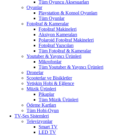
Tüm Oyuncu Aksesuarları
Oyunlar
Playstation & Konsol Oyunları
Tüm Oyunlar
Fotoğraf & Kameralar
Fotoğraf Makineleri
Aksiyon Kameraları
Polaroid Fotoğraf Makineleri
Fotoğraf Yazıcıları
Tüm Fotoğraf & Kameralar
Youtuber & Yayıncı Ürünleri
Mikrofonlar
Tüm Youtuber & Yayıncı Ürünleri
Dronelar
Scooterlar ve Bisikletler
Yetişkin Hobi & Eğlence
Müzik Ürünleri
Pikaplar
Tüm Müzik Ürünleri
Ödeme Kartları
Tüm Hobi-Oyun
TV-Ses Sistemleri
Televizyonlar
Smart TV
LED TV