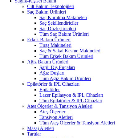
Sağlık-Kişisel Bakım
Cilt Bakım Teknolojileri
Saç Bakım Ürünleri
Saç Kurutma Makineleri
Saç Şekillendiriciler
Saç Düzleştiricileri
Tüm Saç Bakım Ürünleri
Erkek Bakım Ürünleri
Tıraş Makineleri
Saç & Sakal Kesme Makineleri
Tüm Erkek Bakım Ürünleri
Ağız Bakım Ürünleri
Şarjlı Diş Fırçaları
Ağız Duşları
Tüm Ağız Bakım Ürünleri
Epilatörler & IPL Cihazları
Epilatörler
Lazer Epilasyon & IPL Cihazları
Tüm Epilatörler & IPL Cihazları
Ateş Ölçerler & Tansiyon Aletleri
Ateş Ölçerler
Tansiyon Aletleri
Tüm Ateş Ölçerler & Tansiyon Aletleri
Masaj Aletleri
Tartılar