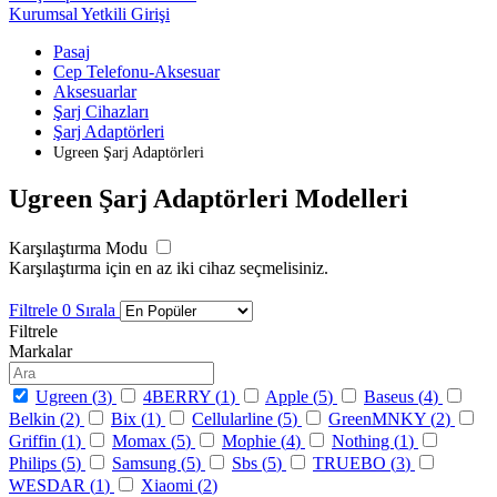
Kurumsal Yetkili Girişi
Pasaj
Cep Telefonu-Aksesuar
Aksesuarlar
Şarj Cihazları
Şarj Adaptörleri
Ugreen Şarj Adaptörleri
Ugreen Şarj Adaptörleri Modelleri
Karşılaştırma Modu
Karşılaştırma için en az iki cihaz seçmelisiniz.
Filtrele
0
Sırala
Filtrele
Markalar
Ugreen (
3
)
4BERRY (
1
)
Apple (
5
)
Baseus (
4
)
Belkin (
2
)
Bix (
1
)
Cellularline (
5
)
GreenMNKY (
2
)
Griffin (
1
)
Momax (
5
)
Mophie (
4
)
Nothing (
1
)
Philips (
5
)
Samsung (
5
)
Sbs (
5
)
TRUEBO (
3
)
WESDAR (
1
)
Xiaomi (
2
)