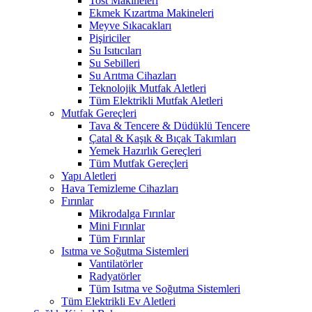
Tost Makineleri
Ekmek Kızartma Makineleri
Meyve Sıkacakları
Pişiriciler
Su Isıtıcıları
Su Sebilleri
Su Arıtma Cihazları
Teknolojik Mutfak Aletleri
Tüm Elektrikli Mutfak Aletleri
Mutfak Gereçleri
Tava & Tencere & Düdüklü Tencere
Çatal & Kaşık & Bıçak Takımları
Yemek Hazırlık Gereçleri
Tüm Mutfak Gereçleri
Yapı Aletleri
Hava Temizleme Cihazları
Fırınlar
Mikrodalga Fırınlar
Mini Fırınlar
Tüm Fırınlar
Isıtma ve Soğutma Sistemleri
Vantilatörler
Radyatörler
Tüm Isıtma ve Soğutma Sistemleri
Tüm Elektrikli Ev Aletleri