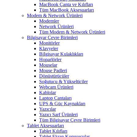
MacBook Çanta ve Kılıfları
Tüm MacBook Aksesuarları
Modem & Network Ürünleri
Modemler
Network Ürünleri
Tüm Modem & Network Ürünleri
Bilgisayar Çevre Birimleri
Monitörler
Klavyeler
BiIgisayar Kulaklıkları
Hoparlörler
Mouselar
Mouse Padleri
Dönüştürücüler
Soğutucu & Yükselticiler
Webcam Ürünleri
Kablolar
Laptop Çantaları
UPS & Güç Kaynakları
Yazıcılar
Yazıcı Sarf Ürünleri
Tüm Bilgisayar Çevre Birimleri
Tablet Aksesuarları
Tablet Kılıfları
Tablet Ekran Koruyucular