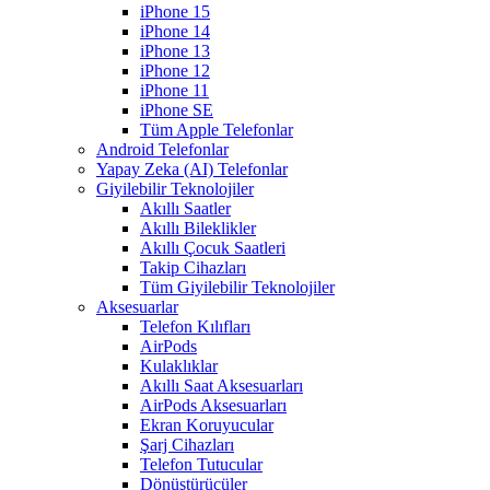
iPhone 15
iPhone 14
iPhone 13
iPhone 12
iPhone 11
iPhone SE
Tüm Apple Telefonlar
Android Telefonlar
Yapay Zeka (AI) Telefonlar
Giyilebilir Teknolojiler
Akıllı Saatler
Akıllı Bileklikler
Akıllı Çocuk Saatleri
Takip Cihazları
Tüm Giyilebilir Teknolojiler
Aksesuarlar
Telefon Kılıfları
AirPods
Kulaklıklar
Akıllı Saat Aksesuarları
AirPods Aksesuarları
Ekran Koruyucular
Şarj Cihazları
Telefon Tutucular
Dönüştürücüler