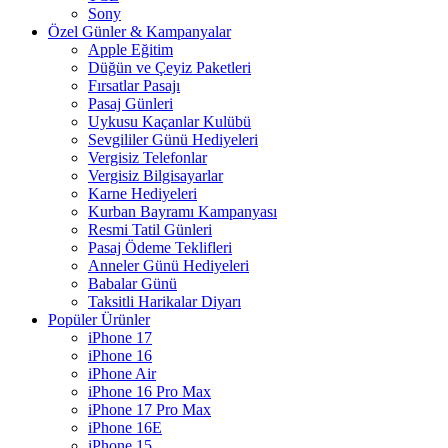
Sony
Özel Günler & Kampanyalar
Apple Eğitim
Düğün ve Çeyiz Paketleri
Fırsatlar Pasajı
Pasaj Günleri
Uykusu Kaçanlar Kulübü
Sevgililer Günü Hediyeleri
Vergisiz Telefonlar
Vergisiz Bilgisayarlar
Karne Hediyeleri
Kurban Bayramı Kampanyası
Resmi Tatil Günleri
Pasaj Ödeme Teklifleri
Anneler Günü Hediyeleri
Babalar Günü
Taksitli Harikalar Diyarı
Popüler Ürünler
iPhone 17
iPhone 16
iPhone Air
iPhone 16 Pro Max
iPhone 17 Pro Max
iPhone 16E
iPhone 15