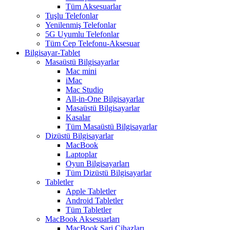
Tüm Aksesuarlar
Tuşlu Telefonlar
Yenilenmiş Telefonlar
5G Uyumlu Telefonlar
Tüm Cep Telefonu-Aksesuar
Bilgisayar-Tablet
Masaüstü Bilgisayarlar
Mac mini
iMac
Mac Studio
All-in-One Bilgisayarlar
Masaüstü Bilgisayarlar
Kasalar
Tüm Masaüstü Bilgisayarlar
Dizüstü Bilgisayarlar
MacBook
Laptoplar
Oyun Bilgisayarları
Tüm Dizüstü Bilgisayarlar
Tabletler
Apple Tabletler
Android Tabletler
Tüm Tabletler
MacBook Aksesuarları
MacBook Şarj Cihazları