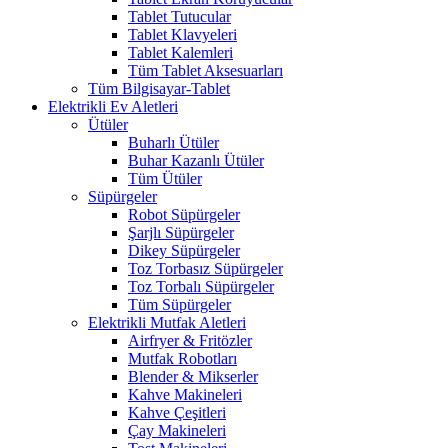
Tablet Tutucular
Tablet Klavyeleri
Tablet Kalemleri
Tüm Tablet Aksesuarları
Tüm Bilgisayar-Tablet
Elektrikli Ev Aletleri
Ütüler
Buharlı Ütüler
Buhar Kazanlı Ütüler
Tüm Ütüler
Süpürgeler
Robot Süpürgeler
Şarjlı Süpürgeler
Dikey Süpürgeler
Toz Torbasız Süpürgeler
Toz Torbalı Süpürgeler
Tüm Süpürgeler
Elektrikli Mutfak Aletleri
Airfryer & Fritözler
Mutfak Robotları
Blender & Mikserler
Kahve Makineleri
Kahve Çeşitleri
Çay Makineleri