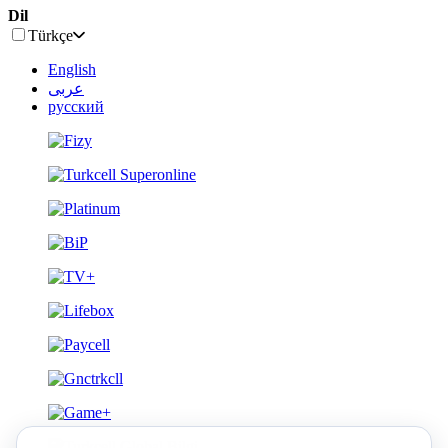
Dil
Türkçe
English
عربى
русский