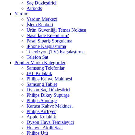
Saç Düzleştirici
Airpods
Yardım
Yardım Merkezi
İşlem Rehberi
Ürün Güvenliği Temas Noktası
Nasıl İade Edebilirim?
Pasaj Sipariş Sorgulama
iPhone Karşılaştırma
Televizyon (TV) Karşılaştırma
Telefon Sat
Popüler Marka Kategoriler
Samsung Telefonlar
JBL Kulaklık
Philips Kahve Makinesi
Samsung Tablet
Dyson Saç Düzleştirici
Philips Dikey Süpürge
Philips Süpürge
Karaca Kahve Makinesi
Philips Airfryer
Apple Kulaklık
Dyson Hava Temizleyici
Huawei Akıllı Saat
Philips Ütü