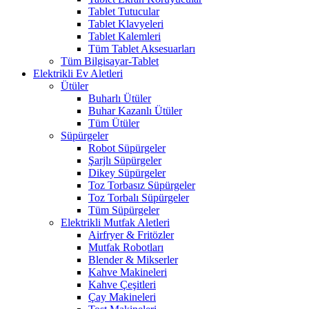
Tablet Tutucular
Tablet Klavyeleri
Tablet Kalemleri
Tüm Tablet Aksesuarları
Tüm Bilgisayar-Tablet
Elektrikli Ev Aletleri
Ütüler
Buharlı Ütüler
Buhar Kazanlı Ütüler
Tüm Ütüler
Süpürgeler
Robot Süpürgeler
Şarjlı Süpürgeler
Dikey Süpürgeler
Toz Torbasız Süpürgeler
Toz Torbalı Süpürgeler
Tüm Süpürgeler
Elektrikli Mutfak Aletleri
Airfryer & Fritözler
Mutfak Robotları
Blender & Mikserler
Kahve Makineleri
Kahve Çeşitleri
Çay Makineleri