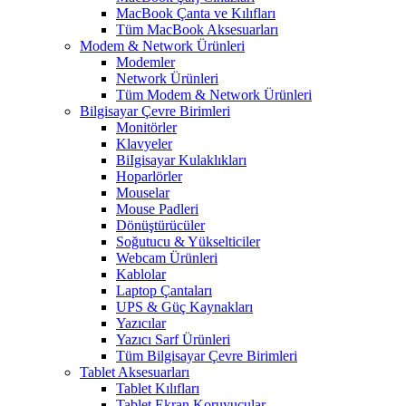
MacBook Çanta ve Kılıfları
Tüm MacBook Aksesuarları
Modem & Network Ürünleri
Modemler
Network Ürünleri
Tüm Modem & Network Ürünleri
Bilgisayar Çevre Birimleri
Monitörler
Klavyeler
BiIgisayar Kulaklıkları
Hoparlörler
Mouselar
Mouse Padleri
Dönüştürücüler
Soğutucu & Yükselticiler
Webcam Ürünleri
Kablolar
Laptop Çantaları
UPS & Güç Kaynakları
Yazıcılar
Yazıcı Sarf Ürünleri
Tüm Bilgisayar Çevre Birimleri
Tablet Aksesuarları
Tablet Kılıfları
Tablet Ekran Koruyucular