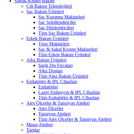
Sağlık-Kişisel Bakım
Cilt Bakım Teknolojileri
Saç Bakım Ürünleri
Saç Kurutma Makineleri
Saç Şekillendiriciler
Saç Düzleştiricileri
Tüm Saç Bakım Ürünleri
Erkek Bakım Ürünleri
Tıraş Makineleri
Saç & Sakal Kesme Makineleri
Tüm Erkek Bakım Ürünleri
Ağız Bakım Ürünleri
Şarjlı Diş Fırçaları
Ağız Duşları
Tüm Ağız Bakım Ürünleri
Epilatörler & IPL Cihazları
Epilatörler
Lazer Epilasyon & IPL Cihazları
Tüm Epilatörler & IPL Cihazları
Ateş Ölçerler & Tansiyon Aletleri
Ateş Ölçerler
Tansiyon Aletleri
Tüm Ateş Ölçerler & Tansiyon Aletleri
Masaj Aletleri
Tartılar