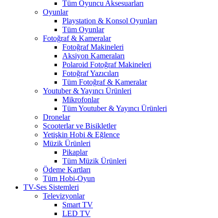
Tüm Oyuncu Aksesuarları
Oyunlar
Playstation & Konsol Oyunları
Tüm Oyunlar
Fotoğraf & Kameralar
Fotoğraf Makineleri
Aksiyon Kameraları
Polaroid Fotoğraf Makineleri
Fotoğraf Yazıcıları
Tüm Fotoğraf & Kameralar
Youtuber & Yayıncı Ürünleri
Mikrofonlar
Tüm Youtuber & Yayıncı Ürünleri
Dronelar
Scooterlar ve Bisikletler
Yetişkin Hobi & Eğlence
Müzik Ürünleri
Pikaplar
Tüm Müzik Ürünleri
Ödeme Kartları
Tüm Hobi-Oyun
TV-Ses Sistemleri
Televizyonlar
Smart TV
LED TV