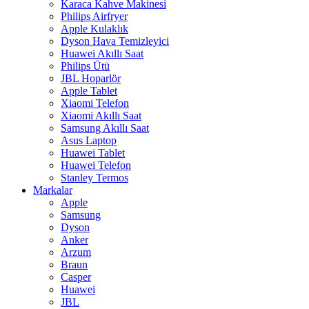
Karaca Kahve Makinesi
Philips Airfryer
Apple Kulaklık
Dyson Hava Temizleyici
Huawei Akıllı Saat
Philips Ütü
JBL Hoparlör
Apple Tablet
Xiaomi Telefon
Xiaomi Akıllı Saat
Samsung Akıllı Saat
Asus Laptop
Huawei Tablet
Huawei Telefon
Stanley Termos
Markalar
Apple
Samsung
Dyson
Anker
Arzum
Braun
Casper
Huawei
JBL