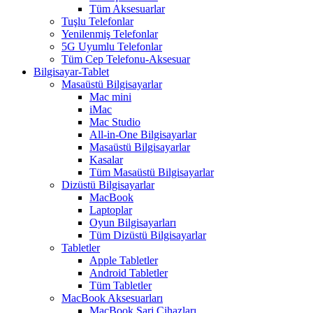
Tüm Aksesuarlar
Tuşlu Telefonlar
Yenilenmiş Telefonlar
5G Uyumlu Telefonlar
Tüm Cep Telefonu-Aksesuar
Bilgisayar-Tablet
Masaüstü Bilgisayarlar
Mac mini
iMac
Mac Studio
All-in-One Bilgisayarlar
Masaüstü Bilgisayarlar
Kasalar
Tüm Masaüstü Bilgisayarlar
Dizüstü Bilgisayarlar
MacBook
Laptoplar
Oyun Bilgisayarları
Tüm Dizüstü Bilgisayarlar
Tabletler
Apple Tabletler
Android Tabletler
Tüm Tabletler
MacBook Aksesuarları
MacBook Şarj Cihazları