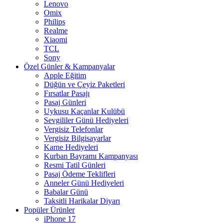
Lenovo
Omix
Philips
Realme
Xiaomi
TCL
Sony
Özel Günler & Kampanyalar
Apple Eğitim
Düğün ve Çeyiz Paketleri
Fırsatlar Pasajı
Pasaj Günleri
Uykusu Kaçanlar Kulübü
Sevgililer Günü Hediyeleri
Vergisiz Telefonlar
Vergisiz Bilgisayarlar
Karne Hediyeleri
Kurban Bayramı Kampanyası
Resmi Tatil Günleri
Pasaj Ödeme Teklifleri
Anneler Günü Hediyeleri
Babalar Günü
Taksitli Harikalar Diyarı
Popüler Ürünler
iPhone 17