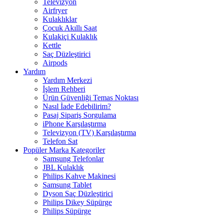
Televizyon
Airfryer
Kulaklıklar
Çocuk Akıllı Saat
Kulakiçi Kulaklık
Kettle
Saç Düzleştirici
Airpods
Yardım
Yardım Merkezi
İşlem Rehberi
Ürün Güvenliği Temas Noktası
Nasıl İade Edebilirim?
Pasaj Sipariş Sorgulama
iPhone Karşılaştırma
Televizyon (TV) Karşılaştırma
Telefon Sat
Popüler Marka Kategoriler
Samsung Telefonlar
JBL Kulaklık
Philips Kahve Makinesi
Samsung Tablet
Dyson Saç Düzleştirici
Philips Dikey Süpürge
Philips Süpürge