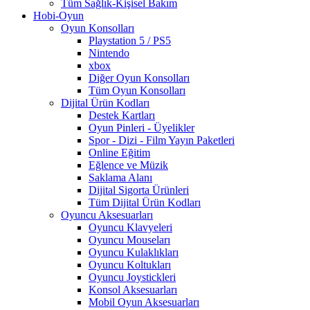
Tüm Sağlık-Kişisel Bakım
Hobi-Oyun
Oyun Konsolları
Playstation 5 / PS5
Nintendo
xbox
Diğer Oyun Konsolları
Tüm Oyun Konsolları
Dijital Ürün Kodları
Destek Kartları
Oyun Pinleri - Üyelikler
Spor - Dizi - Film Yayın Paketleri
Online Eğitim
Eğlence ve Müzik
Saklama Alanı
Dijital Sigorta Ürünleri
Tüm Dijital Ürün Kodları
Oyuncu Aksesuarları
Oyuncu Klavyeleri
Oyuncu Mouseları
Oyuncu Kulaklıkları
Oyuncu Koltukları
Oyuncu Joystickleri
Konsol Aksesuarları
Mobil Oyun Aksesuarları