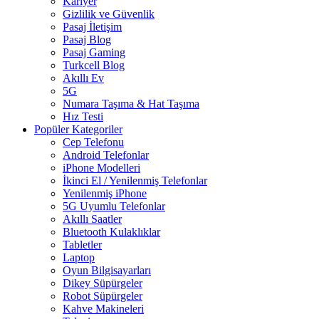
Kariyer
Gizlilik ve Güvenlik
Pasaj İletişim
Pasaj Blog
Pasaj Gaming
Turkcell Blog
Akıllı Ev
5G
Numara Taşıma & Hat Taşıma
Hız Testi
Popüler Kategoriler
Cep Telefonu
Android Telefonlar
iPhone Modelleri
İkinci El / Yenilenmiş Telefonlar
Yenilenmiş iPhone
5G Uyumlu Telefonlar
Akıllı Saatler
Bluetooth Kulaklıklar
Tabletler
Laptop
Oyun Bilgisayarları
Dikey Süpürgeler
Robot Süpürgeler
Kahve Makineleri