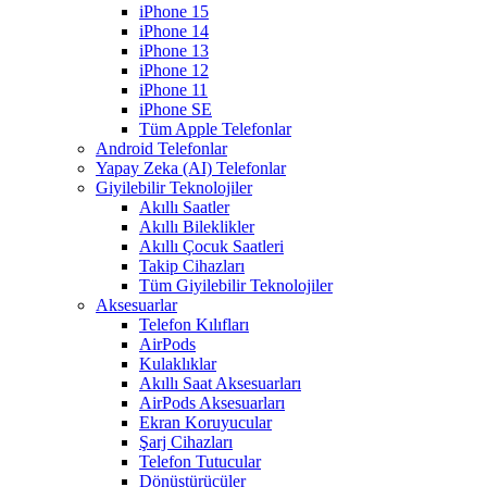
iPhone 15
iPhone 14
iPhone 13
iPhone 12
iPhone 11
iPhone SE
Tüm Apple Telefonlar
Android Telefonlar
Yapay Zeka (AI) Telefonlar
Giyilebilir Teknolojiler
Akıllı Saatler
Akıllı Bileklikler
Akıllı Çocuk Saatleri
Takip Cihazları
Tüm Giyilebilir Teknolojiler
Aksesuarlar
Telefon Kılıfları
AirPods
Kulaklıklar
Akıllı Saat Aksesuarları
AirPods Aksesuarları
Ekran Koruyucular
Şarj Cihazları
Telefon Tutucular
Dönüştürücüler