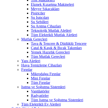
Tost Makineleri
Ekmek Kızartma Makineleri
Meyve Sıkacakları
Pişiriciler
Su Isıtıcıları
Su Sebilleri
Su Arıtma Cihazları
Teknolojik Mutfak Aletleri
Tüm Elektrikli Mutfak Aletleri
Mutfak Gereçleri
Tava & Tencere & Düdüklü Tencere
Çatal & Kaşık & Bıçak Takımları
Yemek Hazırlık Gereçleri
Tüm Mutfak Gereçleri
Yapı Aletleri
Hava Temizleme Cihazları
Fırınlar
Mikrodalga Fırınlar
Mini Fırınlar
Tüm Fırınlar
Isıtma ve Soğutma Sistemleri
Vantilatörler
Radyatörler
Tüm Isıtma ve Soğutma Sistemleri
Tüm Elektrikli Ev Aletleri