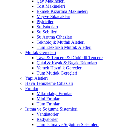
Çay Makineleri
Tost Makineleri
Ekmek Kızartma Makineleri
Meyve Sıkacakları
Pişiriciler
Su Isıtıcıları
Su Sebilleri
Su Arıtma Cihazları
Teknolojik Mutfak Aletleri
Tüm Elektrikli Mutfak Aletleri
Mutfak Gereçleri
Tava & Tencere & Düdüklü Tencere
Çatal & Kaşık & Bıçak Takımları
Yemek Hazırlık Gereçleri
Tüm Mutfak Gereçleri
Yapı Aletleri
Hava Temizleme Cihazları
Fırınlar
Mikrodalga Fırınlar
Mini Fırınlar
Tüm Fırınlar
Isıtma ve Soğutma Sistemleri
Vantilatörler
Radyatörler
Tüm Isıtma ve Soğutma Sistemleri