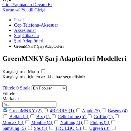
Giriş Yapmadan Devam Et
Kurumsal Yetkili Girişi
Pasaj
Cep Telefonu-Aksesuar
Aksesuarlar
Şarj Cihazları
Şarj Adaptörleri
GreenMNKY Şarj Adaptörleri
GreenMNKY Şarj Adaptörleri Modelleri
Karşılaştırma Modu
Karşılaştırma için en az iki cihaz seçmelisiniz.
Filtrele
0
Sırala
Filtrele
Markalar
GreenMNKY (
2
)
4BERRY (
1
)
Apple (
5
)
Baseus (
4
)
Belkin (
2
)
Bix (
1
)
Cellularline (
5
)
Griffin (
1
)
Momax (
5
)
Mophie (
4
)
Nothing (
1
)
Philips (
5
)
Samsung (
5
)
Sbs (
5
)
TRUEBO (
3
)
Ugreen (
3
)