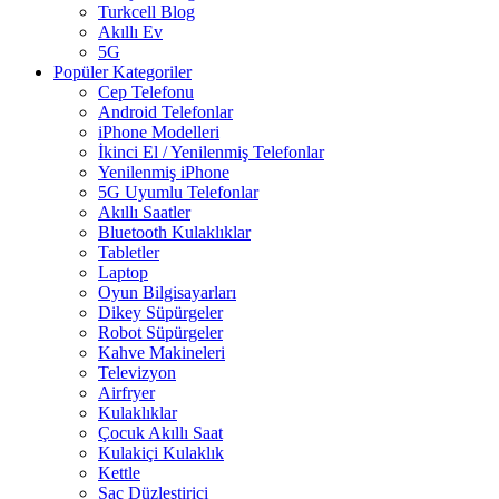
Turkcell Blog
Akıllı Ev
5G
Popüler Kategoriler
Cep Telefonu
Android Telefonlar
iPhone Modelleri
İkinci El / Yenilenmiş Telefonlar
Yenilenmiş iPhone
5G Uyumlu Telefonlar
Akıllı Saatler
Bluetooth Kulaklıklar
Tabletler
Laptop
Oyun Bilgisayarları
Dikey Süpürgeler
Robot Süpürgeler
Kahve Makineleri
Televizyon
Airfryer
Kulaklıklar
Çocuk Akıllı Saat
Kulakiçi Kulaklık
Kettle
Saç Düzleştirici