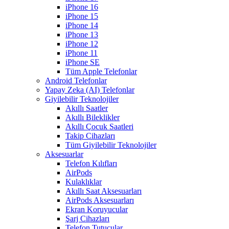
iPhone 16
iPhone 15
iPhone 14
iPhone 13
iPhone 12
iPhone 11
iPhone SE
Tüm Apple Telefonlar
Android Telefonlar
Yapay Zeka (AI) Telefonlar
Giyilebilir Teknolojiler
Akıllı Saatler
Akıllı Bileklikler
Akıllı Çocuk Saatleri
Takip Cihazları
Tüm Giyilebilir Teknolojiler
Aksesuarlar
Telefon Kılıfları
AirPods
Kulaklıklar
Akıllı Saat Aksesuarları
AirPods Aksesuarları
Ekran Koruyucular
Şarj Cihazları
Telefon Tutucular