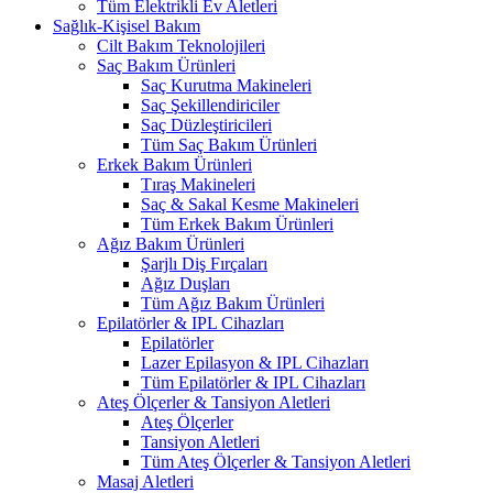
Tüm Elektrikli Ev Aletleri
Sağlık-Kişisel Bakım
Cilt Bakım Teknolojileri
Saç Bakım Ürünleri
Saç Kurutma Makineleri
Saç Şekillendiriciler
Saç Düzleştiricileri
Tüm Saç Bakım Ürünleri
Erkek Bakım Ürünleri
Tıraş Makineleri
Saç & Sakal Kesme Makineleri
Tüm Erkek Bakım Ürünleri
Ağız Bakım Ürünleri
Şarjlı Diş Fırçaları
Ağız Duşları
Tüm Ağız Bakım Ürünleri
Epilatörler & IPL Cihazları
Epilatörler
Lazer Epilasyon & IPL Cihazları
Tüm Epilatörler & IPL Cihazları
Ateş Ölçerler & Tansiyon Aletleri
Ateş Ölçerler
Tansiyon Aletleri
Tüm Ateş Ölçerler & Tansiyon Aletleri
Masaj Aletleri