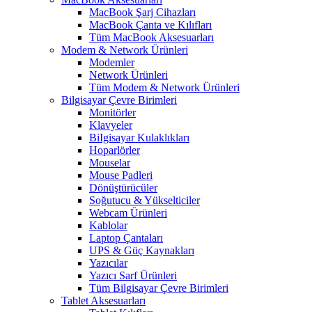
MacBook Şarj Cihazları
MacBook Çanta ve Kılıfları
Tüm MacBook Aksesuarları
Modem & Network Ürünleri
Modemler
Network Ürünleri
Tüm Modem & Network Ürünleri
Bilgisayar Çevre Birimleri
Monitörler
Klavyeler
BiIgisayar Kulaklıkları
Hoparlörler
Mouselar
Mouse Padleri
Dönüştürücüler
Soğutucu & Yükselticiler
Webcam Ürünleri
Kablolar
Laptop Çantaları
UPS & Güç Kaynakları
Yazıcılar
Yazıcı Sarf Ürünleri
Tüm Bilgisayar Çevre Birimleri
Tablet Aksesuarları