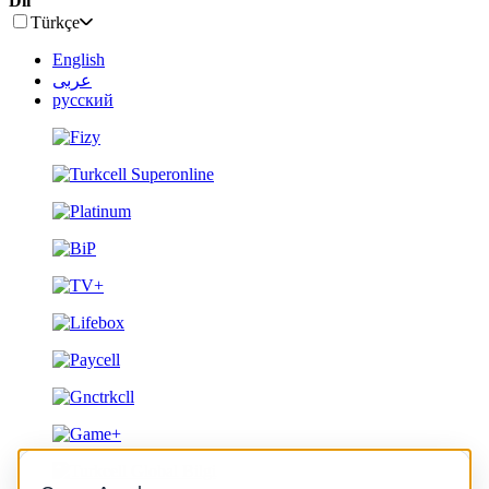
Dil
Türkçe
English
عربى
русский