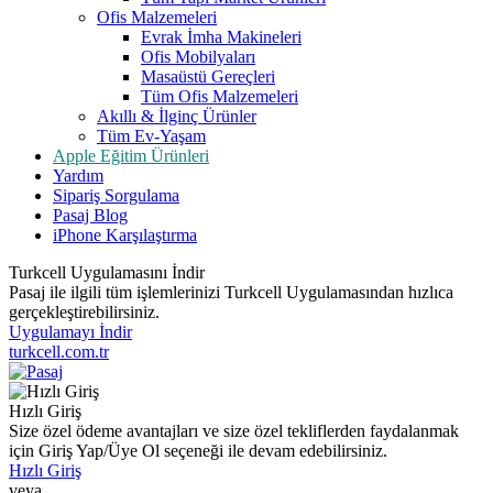
Ofis Malzemeleri
Evrak İmha Makineleri
Ofis Mobilyaları
Masaüstü Gereçleri
Tüm Ofis Malzemeleri
Akıllı & İlginç Ürünler
Tüm Ev-Yaşam
Apple Eğitim Ürünleri
Yardım
Sipariş Sorgulama
Pasaj Blog
iPhone Karşılaştırma
Turkcell Uygulamasını İndir
Pasaj ile ilgili tüm işlemlerinizi Turkcell Uygulamasından hızlıca
gerçekleştirebilirsiniz.
Uygulamayı İndir
turkcell.com.tr
Hızlı Giriş
Size özel ödeme avantajları ve size özel tekliflerden faydalanmak
için Giriş Yap/Üye Ol seçeneği ile devam edebilirsiniz.
Hızlı Giriş
veya