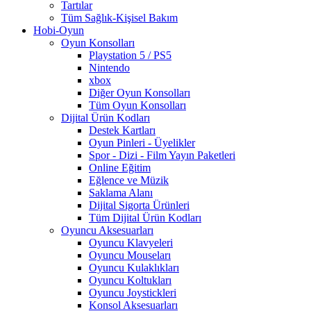
Tartılar
Tüm Sağlık-Kişisel Bakım
Hobi-Oyun
Oyun Konsolları
Playstation 5 / PS5
Nintendo
xbox
Diğer Oyun Konsolları
Tüm Oyun Konsolları
Dijital Ürün Kodları
Destek Kartları
Oyun Pinleri - Üyelikler
Spor - Dizi - Film Yayın Paketleri
Online Eğitim
Eğlence ve Müzik
Saklama Alanı
Dijital Sigorta Ürünleri
Tüm Dijital Ürün Kodları
Oyuncu Aksesuarları
Oyuncu Klavyeleri
Oyuncu Mouseları
Oyuncu Kulaklıkları
Oyuncu Koltukları
Oyuncu Joystickleri
Konsol Aksesuarları