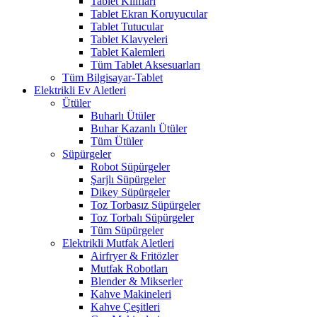
Tablet Kılıfları
Tablet Ekran Koruyucular
Tablet Tutucular
Tablet Klavyeleri
Tablet Kalemleri
Tüm Tablet Aksesuarları
Tüm Bilgisayar-Tablet
Elektrikli Ev Aletleri
Ütüler
Buharlı Ütüler
Buhar Kazanlı Ütüler
Tüm Ütüler
Süpürgeler
Robot Süpürgeler
Şarjlı Süpürgeler
Dikey Süpürgeler
Toz Torbasız Süpürgeler
Toz Torbalı Süpürgeler
Tüm Süpürgeler
Elektrikli Mutfak Aletleri
Airfryer & Fritözler
Mutfak Robotları
Blender & Mikserler
Kahve Makineleri
Kahve Çeşitleri