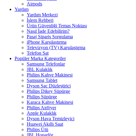
Airpods
Yardım
Yardım Merkezi
İşlem Rehberi
Ürün Güvenliği Temas Noktası
Nasıl İade Edebilirim?
Pasaj Sipariş Sorgulama
iPhone Karşılaştırma
Televizyon (TV) Karşılaştırma
Telefon Sat
Popüler Marka Kategoriler
Samsung Telefonlar
JBL Kulaklık
Philips Kahve Makinesi
Samsung Tablet
Dyson Saç Düzleştirici
Philips Dikey Süpürge
Philips Süpürge
Karaca Kahve Makinesi
Philips Airfryer
Apple Kulaklık
Dyson Hava Temizleyici
Huawei Akıllı Saat
Philips Ütü
JBL Hoparlör