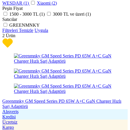
WESDAR (
1
)
Xiaomi (
2
)
Peşin Fiyat
1500 - 3000 TL (
1
)
3000 TL ve üzeri (
1
)
Satıcılar
GREENMNKY
Filtreleri Temizle
Uygula
2
Ürün
Greenmnky GM Speed Series PD 65W A+C GaN Charger Hızlı
Şarj Adaptörü
Alışveriş
Kredisi
Ücretsiz
Kargo