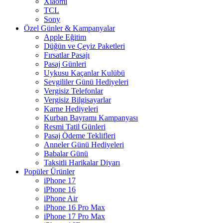
Xiaomi
TCL
Sony
Özel Günler & Kampanyalar
Apple Eğitim
Düğün ve Çeyiz Paketleri
Fırsatlar Pasajı
Pasaj Günleri
Uykusu Kaçanlar Kulübü
Sevgililer Günü Hediyeleri
Vergisiz Telefonlar
Vergisiz Bilgisayarlar
Karne Hediyeleri
Kurban Bayramı Kampanyası
Resmi Tatil Günleri
Pasaj Ödeme Teklifleri
Anneler Günü Hediyeleri
Babalar Günü
Taksitli Harikalar Diyarı
Popüler Ürünler
iPhone 17
iPhone 16
iPhone Air
iPhone 16 Pro Max
iPhone 17 Pro Max