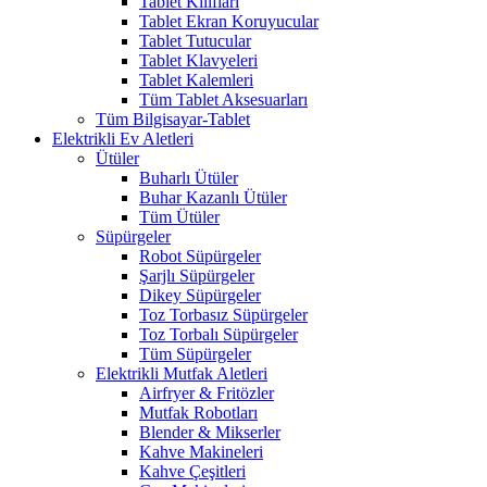
Tablet Kılıfları
Tablet Ekran Koruyucular
Tablet Tutucular
Tablet Klavyeleri
Tablet Kalemleri
Tüm Tablet Aksesuarları
Tüm Bilgisayar-Tablet
Elektrikli Ev Aletleri
Ütüler
Buharlı Ütüler
Buhar Kazanlı Ütüler
Tüm Ütüler
Süpürgeler
Robot Süpürgeler
Şarjlı Süpürgeler
Dikey Süpürgeler
Toz Torbasız Süpürgeler
Toz Torbalı Süpürgeler
Tüm Süpürgeler
Elektrikli Mutfak Aletleri
Airfryer & Fritözler
Mutfak Robotları
Blender & Mikserler
Kahve Makineleri
Kahve Çeşitleri