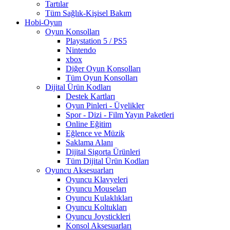
Tartılar
Tüm Sağlık-Kişisel Bakım
Hobi-Oyun
Oyun Konsolları
Playstation 5 / PS5
Nintendo
xbox
Diğer Oyun Konsolları
Tüm Oyun Konsolları
Dijital Ürün Kodları
Destek Kartları
Oyun Pinleri - Üyelikler
Spor - Dizi - Film Yayın Paketleri
Online Eğitim
Eğlence ve Müzik
Saklama Alanı
Dijital Sigorta Ürünleri
Tüm Dijital Ürün Kodları
Oyuncu Aksesuarları
Oyuncu Klavyeleri
Oyuncu Mouseları
Oyuncu Kulaklıkları
Oyuncu Koltukları
Oyuncu Joystickleri
Konsol Aksesuarları