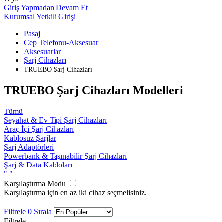
Giriş Yapmadan Devam Et
Kurumsal Yetkili Girişi
Pasaj
Cep Telefonu-Aksesuar
Aksesuarlar
Şarj Cihazları
TRUEBO Şarj Cihazları
TRUEBO Şarj Cihazları Modelleri
Tümü
Seyahat & Ev Tipi Şarj Cihazları
Araç İçi Şarj Cihazları
Kablosuz Şarjlar
Şarj Adaptörleri
Powerbank & Taşınabilir Şarj Cihazları
Şarj & Data Kabloları
"
"
Karşılaştırma Modu
Karşılaştırma için en az iki cihaz seçmelisiniz.
Filtrele
0
Sırala
Filtrele