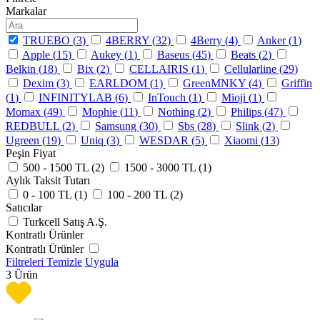
Markalar
TRUEBO (
3
)
4BERRY (
32
)
4Berry (
4
)
Anker (
1
)
Apple (
15
)
Aukey (
1
)
Baseus (
45
)
Beats (
2
)
Belkin (
18
)
Bix (
2
)
CELLAIRIS (
1
)
Cellularline (
29
)
Dexim (
3
)
EARLDOM (
1
)
GreenMNKY (
4
)
Griffin
(
1
)
INFINITYLAB (
6
)
InTouch (
1
)
Mioji (
1
)
Momax (
49
)
Mophie (
11
)
Nothing (
2
)
Philips (
47
)
REDBULL (
2
)
Samsung (
30
)
Sbs (
28
)
Slink (
2
)
Ugreen (
19
)
Uniq (
3
)
WESDAR (
5
)
Xiaomi (
13
)
Peşin Fiyat
500 - 1500 TL (
2
)
1500 - 3000 TL (
1
)
Aylık Taksit Tutarı
0 - 100 TL (
1
)
100 - 200 TL (
2
)
Satıcılar
Turkcell Satış A.Ş.
Kontratlı Ürünler
Kontratlı Ürünler
Filtreleri Temizle
Uygula
3
Ürün