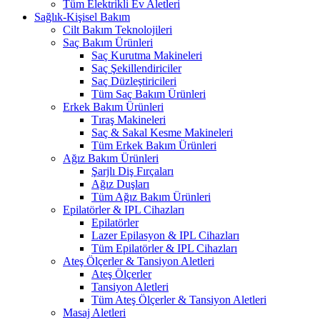
Tüm Elektrikli Ev Aletleri
Sağlık-Kişisel Bakım
Cilt Bakım Teknolojileri
Saç Bakım Ürünleri
Saç Kurutma Makineleri
Saç Şekillendiriciler
Saç Düzleştiricileri
Tüm Saç Bakım Ürünleri
Erkek Bakım Ürünleri
Tıraş Makineleri
Saç & Sakal Kesme Makineleri
Tüm Erkek Bakım Ürünleri
Ağız Bakım Ürünleri
Şarjlı Diş Fırçaları
Ağız Duşları
Tüm Ağız Bakım Ürünleri
Epilatörler & IPL Cihazları
Epilatörler
Lazer Epilasyon & IPL Cihazları
Tüm Epilatörler & IPL Cihazları
Ateş Ölçerler & Tansiyon Aletleri
Ateş Ölçerler
Tansiyon Aletleri
Tüm Ateş Ölçerler & Tansiyon Aletleri
Masaj Aletleri