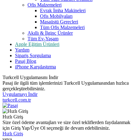
Ofis Malzemeleri
Evrak İmha Makineleri
Ofis Mobilyaları
Masaüstü Gereçleri
Tüm Ofis Malzemeleri
Akıllı & İlginç Ürünler
Tüm Ev-Yaşam
Apple Eğitim Ürünleri
Yardım
Sipariş Sorgulama
Pasaj Blog
iPhone Karşılaştırma
Turkcell Uygulamasını İndir
Pasaj ile ilgili tüm işlemlerinizi Turkcell Uygulamasından hızlıca
gerçekleştirebilirsiniz.
Uygulamayı İndir
turkcell.com.tr
Hızlı Giriş
Size özel ödeme avantajları ve size özel tekliflerden faydalanmak
için Giriş Yap/Üye Ol seçeneği ile devam edebilirsiniz.
Hızlı Giriş
veya