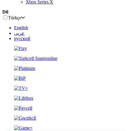
Xbox Series X
Dil
Türkçe
English
عربى
русский