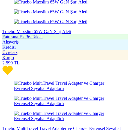
Truebo Maxslim 65W GaN Şarj Aleti
Faturana Ek 36 Taksit
Alışveriş
Kredisi
Ücretsiz
Kargo
2.599
TL
Truebo MultiTravel Travel Adapter ve Charger Evrensel Seyahat