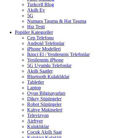
Turkcell Blog
Akıllı Ev
5G
Numara Taşıma & Hat Taşıma
Hız Testi
Popüler Kategoriler
Cep Telefonu
Android Telefonlar
iPhone Modelleri
İkinci El / Yenilenmiş Telefonlar
Yenilenmiş iPhone
5G Uyumlu Telefonlar
Akıllı Saatler
Bluetooth Kulaklıklar
Tabletler
Laptop
Oyun Bilgisayarları
Dikey Süpürgeler
Robot Süpürgeler
Kahve Makineleri
Televizyon
Airfryer
Kulaklıklar
Çocuk Akıllı Saat
Kulakiçi Kulaklık