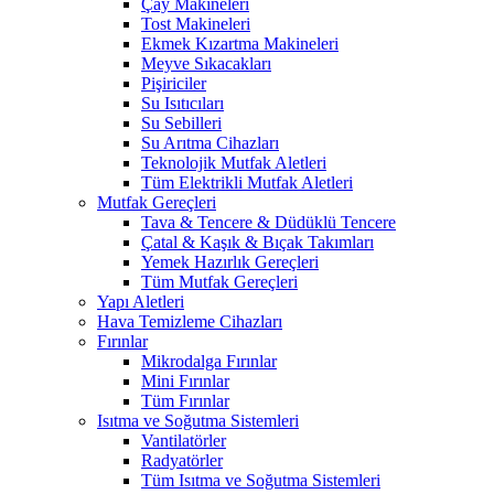
Çay Makineleri
Tost Makineleri
Ekmek Kızartma Makineleri
Meyve Sıkacakları
Pişiriciler
Su Isıtıcıları
Su Sebilleri
Su Arıtma Cihazları
Teknolojik Mutfak Aletleri
Tüm Elektrikli Mutfak Aletleri
Mutfak Gereçleri
Tava & Tencere & Düdüklü Tencere
Çatal & Kaşık & Bıçak Takımları
Yemek Hazırlık Gereçleri
Tüm Mutfak Gereçleri
Yapı Aletleri
Hava Temizleme Cihazları
Fırınlar
Mikrodalga Fırınlar
Mini Fırınlar
Tüm Fırınlar
Isıtma ve Soğutma Sistemleri
Vantilatörler
Radyatörler
Tüm Isıtma ve Soğutma Sistemleri