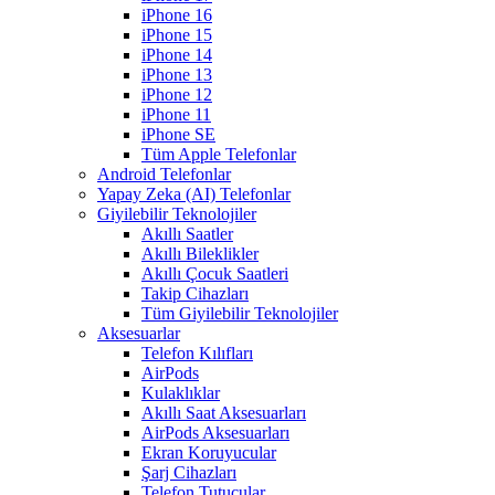
iPhone 16
iPhone 15
iPhone 14
iPhone 13
iPhone 12
iPhone 11
iPhone SE
Tüm Apple Telefonlar
Android Telefonlar
Yapay Zeka (AI) Telefonlar
Giyilebilir Teknolojiler
Akıllı Saatler
Akıllı Bileklikler
Akıllı Çocuk Saatleri
Takip Cihazları
Tüm Giyilebilir Teknolojiler
Aksesuarlar
Telefon Kılıfları
AirPods
Kulaklıklar
Akıllı Saat Aksesuarları
AirPods Aksesuarları
Ekran Koruyucular
Şarj Cihazları
Telefon Tutucular