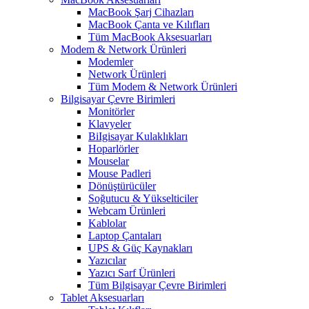
MacBook Şarj Cihazları
MacBook Çanta ve Kılıfları
Tüm MacBook Aksesuarları
Modem & Network Ürünleri
Modemler
Network Ürünleri
Tüm Modem & Network Ürünleri
Bilgisayar Çevre Birimleri
Monitörler
Klavyeler
BiIgisayar Kulaklıkları
Hoparlörler
Mouselar
Mouse Padleri
Dönüştürücüler
Soğutucu & Yükselticiler
Webcam Ürünleri
Kablolar
Laptop Çantaları
UPS & Güç Kaynakları
Yazıcılar
Yazıcı Sarf Ürünleri
Tüm Bilgisayar Çevre Birimleri
Tablet Aksesuarları