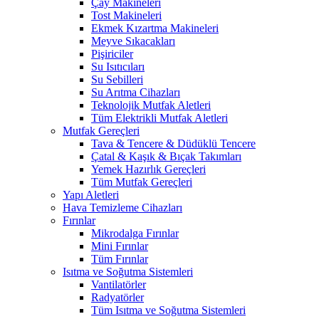
Çay Makineleri
Tost Makineleri
Ekmek Kızartma Makineleri
Meyve Sıkacakları
Pişiriciler
Su Isıtıcıları
Su Sebilleri
Su Arıtma Cihazları
Teknolojik Mutfak Aletleri
Tüm Elektrikli Mutfak Aletleri
Mutfak Gereçleri
Tava & Tencere & Düdüklü Tencere
Çatal & Kaşık & Bıçak Takımları
Yemek Hazırlık Gereçleri
Tüm Mutfak Gereçleri
Yapı Aletleri
Hava Temizleme Cihazları
Fırınlar
Mikrodalga Fırınlar
Mini Fırınlar
Tüm Fırınlar
Isıtma ve Soğutma Sistemleri
Vantilatörler
Radyatörler
Tüm Isıtma ve Soğutma Sistemleri