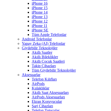
iPhone 16
iPhone 15
iPhone 14
iPhone 13
iPhone 12
iPhone 11
iPhone SE
Tüm Apple Telefonlar
Android Telefonlar
Yapay Zeka (AI) Telefonlar
Giyilebilir Teknolojiler
Akıllı Saatler
Akıllı Bileklikler
Akıllı Çocuk Saatleri
Takip Cihazları
Tüm Giyilebilir Teknolojiler
Aksesuarlar
Telefon Kılıfları
AirPods
Kulaklıklar
Akıllı Saat Aksesuarları
AirPods Aksesuarları
Ekran Koruyucular
Şarj Cihazları
Telefon Tutucular