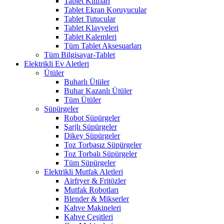
Tablet Kılıfları
Tablet Ekran Koruyucular
Tablet Tutucular
Tablet Klavyeleri
Tablet Kalemleri
Tüm Tablet Aksesuarları
Tüm Bilgisayar-Tablet
Elektrikli Ev Aletleri
Ütüler
Buharlı Ütüler
Buhar Kazanlı Ütüler
Tüm Ütüler
Süpürgeler
Robot Süpürgeler
Şarjlı Süpürgeler
Dikey Süpürgeler
Toz Torbasız Süpürgeler
Toz Torbalı Süpürgeler
Tüm Süpürgeler
Elektrikli Mutfak Aletleri
Airfryer & Fritözler
Mutfak Robotları
Blender & Mikserler
Kahve Makineleri
Kahve Çeşitleri