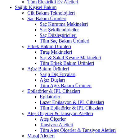
Tüm Elektrikli Ev Aletleri
Sağlık-Kişisel Bakım
Cilt Bakım Teknolojileri
Saç Bakım Ürünleri
Saç Kurutma Makineleri
Saç Şekillendiriciler
Saç Düzleştiricileri
Tüm Saç Bakım Ürünleri
Erkek Bakım Ürünleri
Tıraş Makineleri
Saç & Sakal Kesme Makineleri
Tüm Erkek Bakım Ürünleri
Ağız Bakım Ürünleri
Şarjlı Diş Fırçaları
Ağız Duşları
Tüm Ağız Bakım Ürünleri
Epilatörler & IPL Cihazları
Epilatörler
Lazer Epilasyon & IPL Cihazları
Tüm Epilatörler & IPL Cihazları
Ateş Ölçerler & Tansiyon Aletleri
Ateş Ölçerler
Tansiyon Aletleri
Tüm Ateş Ölçerler & Tansiyon Aletleri
Masaj Aletleri