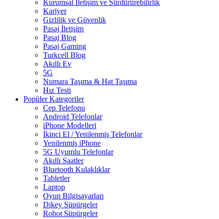
Kurumsal İletişim ve Sürdürürebilirlik
Kariyer
Gizlilik ve Güvenlik
Pasaj İletişim
Pasaj Blog
Pasaj Gaming
Turkcell Blog
Akıllı Ev
5G
Numara Taşıma & Hat Taşıma
Hız Testi
Popüler Kategoriler
Cep Telefonu
Android Telefonlar
iPhone Modelleri
İkinci El / Yenilenmiş Telefonlar
Yenilenmiş iPhone
5G Uyumlu Telefonlar
Akıllı Saatler
Bluetooth Kulaklıklar
Tabletler
Laptop
Oyun Bilgisayarları
Dikey Süpürgeler
Robot Süpürgeler