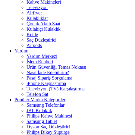
Kahve Makineleri
Televizyon
Airfryer
Kulaklıklar
Çocuk Akıllı Saat
Kulakiçi Kulaklık
Kettle
Saç Düzleştirici
Airpods
Yardım
Yardım Merkezi
İşlem Rehberi
Ürün Güvenliği Temas Noktası
Nasıl İade Edebilirim?
Pasaj Sipariş Sorgulama
iPhone Karşılaştırma
Televizyon (TV) Karşılaştırma
Telefon Sat
Popüler Marka Kategoriler
Samsung Telefonlar
JBL Kulaklık
Philips Kahve Makinesi
Samsung Tablet
Dyson Saç Düzleştirici
Philips Dikey Süpürge