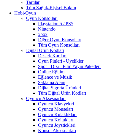
Tartılar
Tüm Sağlık-Kişisel Bakım
Hobi-Oyun
Oyun Konsolları
Playstation 5 / PS5
Nintendo
xbox
Diğer Oyun Konsolları
Tüm Oyun Konsolları
Dijital Ürün Kodları
Destek Kartları
Oyun Pinleri - Üyelikler
Spor - Dizi - Film Yayın Paketleri
Online Eğitim
Eğlence ve Müzik
Saklama Alanı
Dijital Sigorta Ürünleri
Tüm Dijital Ürün Kodları
Oyuncu Aksesuarları
Oyuncu Klavyeleri
Oyuncu Mouseları
Oyuncu Kulaklıkları
Oyuncu Koltukları
Oyuncu Joystickleri
Konsol Aksesuarları