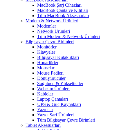
MacBook Şarj Cihazları
MacBook Çanta ve Kılıfları
Tüm MacBook Aksesuarları
Modem & Network Ürünleri
Modemler
Network Ürünleri
Tüm Modem & Network Ürünleri
Bilgisayar Çevre Birimleri
Monitörler
Klavyeler
BiIgisayar Kulaklıkları
Hoparlörler
Mouselar
Mouse Padleri
Dönüştürücüler
Soğutucu & Yükselticiler
Webcam Ürünleri
Kablolar
Laptop Çantaları
UPS & Güç Kaynakları
Yazıcılar
Yazıcı Sarf Ürünleri
Tüm Bilgisayar Çevre Birimleri
Tablet Aksesuarları