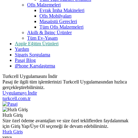
Ofis Malzemeleri
Evrak İmha Makineleri
Ofis Mobilyaları
Masaüstü Gereçleri
Tüm Ofis Malzemeleri
Akıllı & İlginç Ürünler
Tüm Ev-Yaşam
Apple Eğitim Ürünleri
Yardım
Sipariş Sorgulama
Pasaj Blog
iPhone Karşılaştırma
Turkcell Uygulamasını İndir
Pasaj ile ilgili tüm işlemlerinizi Turkcell Uygulamasından hızlıca
gerçekleştirebilirsiniz.
Uygulamayı İndir
turkcell.com.tr
Hızlı Giriş
Size özel ödeme avantajları ve size özel tekliflerden faydalanmak
için Giriş Yap/Üye Ol seçeneği ile devam edebilirsiniz.
Hızlı Giriş
veya