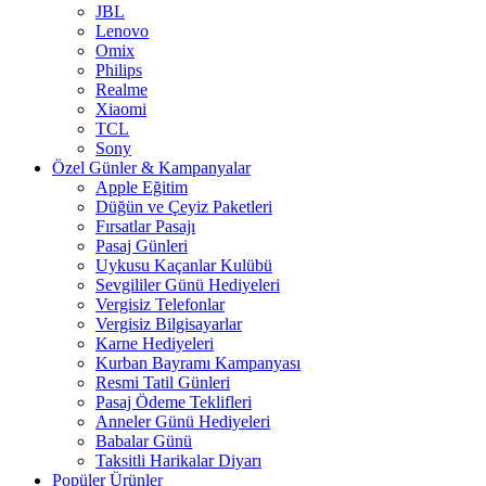
JBL
Lenovo
Omix
Philips
Realme
Xiaomi
TCL
Sony
Özel Günler & Kampanyalar
Apple Eğitim
Düğün ve Çeyiz Paketleri
Fırsatlar Pasajı
Pasaj Günleri
Uykusu Kaçanlar Kulübü
Sevgililer Günü Hediyeleri
Vergisiz Telefonlar
Vergisiz Bilgisayarlar
Karne Hediyeleri
Kurban Bayramı Kampanyası
Resmi Tatil Günleri
Pasaj Ödeme Teklifleri
Anneler Günü Hediyeleri
Babalar Günü
Taksitli Harikalar Diyarı
Popüler Ürünler