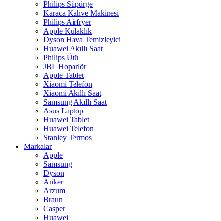
Philips Süpürge
Karaca Kahve Makinesi
Philips Airfryer
Apple Kulaklık
Dyson Hava Temizleyici
Huawei Akıllı Saat
Philips Ütü
JBL Hoparlör
Apple Tablet
Xiaomi Telefon
Xiaomi Akıllı Saat
Samsung Akıllı Saat
Asus Laptop
Huawei Tablet
Huawei Telefon
Stanley Termos
Markalar
Apple
Samsung
Dyson
Anker
Arzum
Braun
Casper
Huawei