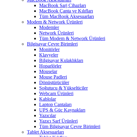
MacBook Şarj Cihazları
MacBook Çanta ve Kılıfları
Tüm MacBook Aksesuarları
Modem & Network Ürünleri
Modemler
Network Ürünleri
Tüm Modem & Network Ürünleri
Bilgisayar Çevre Birimleri
Monitörler
Klavyeler
BiIgisayar Kulaklıkları
Hoparlörler
Mouselar
Mouse Padleri
Dönüştürücüler
Soğutucu & Yükselticiler
Webcam Ürünleri
Kablolar
Laptop Çantaları
UPS & Güç Kaynakları
Yazıcılar
Yazıcı Sarf Ürünleri
Tüm Bilgisayar Çevre Birimleri
Tablet Aksesuarları