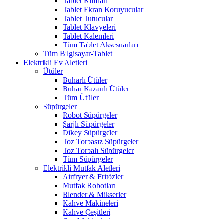
Tablet Kılıfları
Tablet Ekran Koruyucular
Tablet Tutucular
Tablet Klavyeleri
Tablet Kalemleri
Tüm Tablet Aksesuarları
Tüm Bilgisayar-Tablet
Elektrikli Ev Aletleri
Ütüler
Buharlı Ütüler
Buhar Kazanlı Ütüler
Tüm Ütüler
Süpürgeler
Robot Süpürgeler
Şarjlı Süpürgeler
Dikey Süpürgeler
Toz Torbasız Süpürgeler
Toz Torbalı Süpürgeler
Tüm Süpürgeler
Elektrikli Mutfak Aletleri
Airfryer & Fritözler
Mutfak Robotları
Blender & Mikserler
Kahve Makineleri
Kahve Çeşitleri