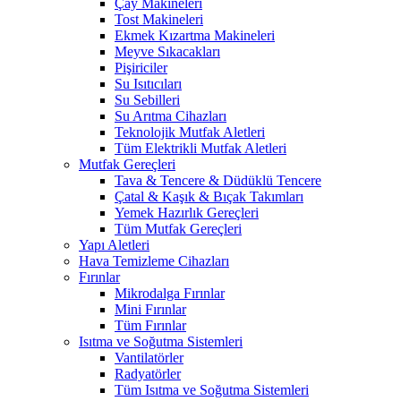
Çay Makineleri
Tost Makineleri
Ekmek Kızartma Makineleri
Meyve Sıkacakları
Pişiriciler
Su Isıtıcıları
Su Sebilleri
Su Arıtma Cihazları
Teknolojik Mutfak Aletleri
Tüm Elektrikli Mutfak Aletleri
Mutfak Gereçleri
Tava & Tencere & Düdüklü Tencere
Çatal & Kaşık & Bıçak Takımları
Yemek Hazırlık Gereçleri
Tüm Mutfak Gereçleri
Yapı Aletleri
Hava Temizleme Cihazları
Fırınlar
Mikrodalga Fırınlar
Mini Fırınlar
Tüm Fırınlar
Isıtma ve Soğutma Sistemleri
Vantilatörler
Radyatörler
Tüm Isıtma ve Soğutma Sistemleri