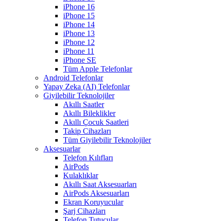
iPhone 16
iPhone 15
iPhone 14
iPhone 13
iPhone 12
iPhone 11
iPhone SE
Tüm Apple Telefonlar
Android Telefonlar
Yapay Zeka (AI) Telefonlar
Giyilebilir Teknolojiler
Akıllı Saatler
Akıllı Bileklikler
Akıllı Çocuk Saatleri
Takip Cihazları
Tüm Giyilebilir Teknolojiler
Aksesuarlar
Telefon Kılıfları
AirPods
Kulaklıklar
Akıllı Saat Aksesuarları
AirPods Aksesuarları
Ekran Koruyucular
Şarj Cihazları
Telefon Tutucular