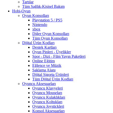
Tartılar
Tüm Sağlık-Kişisel Bakım
Hobi-Oyun
Oyun Konsolları
Playstation 5 / PS5
Nintendo
xbox
Diğer Oyun Konsolları
Tüm Oyun Konsolları
Dijital Ürün Kodları
Destek Kartları
Oyun Pinleri - Üyelikler
Spor - Dizi - Film Yayın Paketleri
Online Eğitim
Eğlence ve Müzik
Saklama Alanı
Dijital Sigorta Ürünleri
Tüm Dijital Ürün Kodları
Oyuncu Aksesuarları
Oyuncu Klavyeleri
Oyuncu Mouseları
Oyuncu Kulaklıkları
Oyuncu Koltukları
Oyuncu Joystickleri
Konsol Aksesuarları