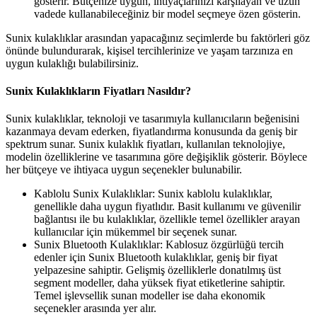
gösterir. Bütçenize uygun, ihtiyaçlarınızı karşılayan ve uzun
vadede kullanabileceğiniz bir model seçmeye özen gösterin.
Sunix kulaklıklar arasından yapacağınız seçimlerde bu faktörleri göz
önünde bulundurarak, kişisel tercihlerinize ve yaşam tarzınıza en
uygun kulaklığı bulabilirsiniz.
Sunix Kulaklıkların Fiyatları Nasıldır?
Sunix kulaklıklar, teknoloji ve tasarımıyla kullanıcıların beğenisini
kazanmaya devam ederken, fiyatlandırma konusunda da geniş bir
spektrum sunar. Sunix kulaklık fiyatları, kullanılan teknolojiye,
modelin özelliklerine ve tasarımına göre değişiklik gösterir. Böylece
her bütçeye ve ihtiyaca uygun seçenekler bulunabilir.
Kablolu Sunix Kulaklıklar: Sunix kablolu kulaklıklar,
genellikle daha uygun fiyatlıdır. Basit kullanımı ve güvenilir
bağlantısı ile bu kulaklıklar, özellikle temel özellikler arayan
kullanıcılar için mükemmel bir seçenek sunar.
Sunix Bluetooth Kulaklıklar: Kablosuz özgürlüğü tercih
edenler için Sunix Bluetooth kulaklıklar, geniş bir fiyat
yelpazesine sahiptir. Gelişmiş özelliklerle donatılmış üst
segment modeller, daha yüksek fiyat etiketlerine sahiptir.
Temel işlevsellik sunan modeller ise daha ekonomik
seçenekler arasında yer alır.