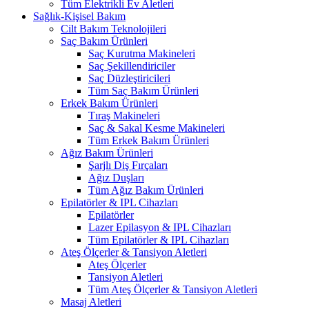
Tüm Elektrikli Ev Aletleri
Sağlık-Kişisel Bakım
Cilt Bakım Teknolojileri
Saç Bakım Ürünleri
Saç Kurutma Makineleri
Saç Şekillendiriciler
Saç Düzleştiricileri
Tüm Saç Bakım Ürünleri
Erkek Bakım Ürünleri
Tıraş Makineleri
Saç & Sakal Kesme Makineleri
Tüm Erkek Bakım Ürünleri
Ağız Bakım Ürünleri
Şarjlı Diş Fırçaları
Ağız Duşları
Tüm Ağız Bakım Ürünleri
Epilatörler & IPL Cihazları
Epilatörler
Lazer Epilasyon & IPL Cihazları
Tüm Epilatörler & IPL Cihazları
Ateş Ölçerler & Tansiyon Aletleri
Ateş Ölçerler
Tansiyon Aletleri
Tüm Ateş Ölçerler & Tansiyon Aletleri
Masaj Aletleri