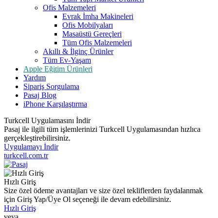
Ofis Malzemeleri
Evrak İmha Makineleri
Ofis Mobilyaları
Masaüstü Gereçleri
Tüm Ofis Malzemeleri
Akıllı & İlginç Ürünler
Tüm Ev-Yaşam
Apple Eğitim Ürünleri
Yardım
Sipariş Sorgulama
Pasaj Blog
iPhone Karşılaştırma
Turkcell Uygulamasını İndir
Pasaj ile ilgili tüm işlemlerinizi Turkcell Uygulamasından hızlıca
gerçekleştirebilirsiniz.
Uygulamayı İndir
turkcell.com.tr
Hızlı Giriş
Size özel ödeme avantajları ve size özel tekliflerden faydalanmak
için Giriş Yap/Üye Ol seçeneği ile devam edebilirsiniz.
Hızlı Giriş
veya