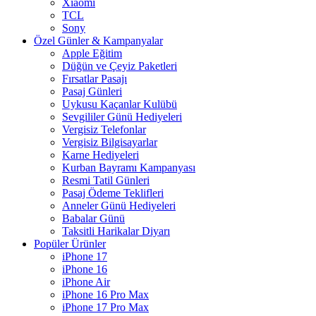
Xiaomi
TCL
Sony
Özel Günler & Kampanyalar
Apple Eğitim
Düğün ve Çeyiz Paketleri
Fırsatlar Pasajı
Pasaj Günleri
Uykusu Kaçanlar Kulübü
Sevgililer Günü Hediyeleri
Vergisiz Telefonlar
Vergisiz Bilgisayarlar
Karne Hediyeleri
Kurban Bayramı Kampanyası
Resmi Tatil Günleri
Pasaj Ödeme Teklifleri
Anneler Günü Hediyeleri
Babalar Günü
Taksitli Harikalar Diyarı
Popüler Ürünler
iPhone 17
iPhone 16
iPhone Air
iPhone 16 Pro Max
iPhone 17 Pro Max