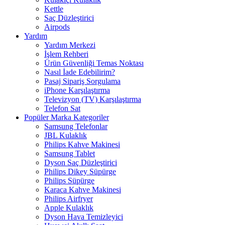
Kettle
Saç Düzleştirici
Airpods
Yardım
Yardım Merkezi
İşlem Rehberi
Ürün Güvenliği Temas Noktası
Nasıl İade Edebilirim?
Pasaj Sipariş Sorgulama
iPhone Karşılaştırma
Televizyon (TV) Karşılaştırma
Telefon Sat
Popüler Marka Kategoriler
Samsung Telefonlar
JBL Kulaklık
Philips Kahve Makinesi
Samsung Tablet
Dyson Saç Düzleştirici
Philips Dikey Süpürge
Philips Süpürge
Karaca Kahve Makinesi
Philips Airfryer
Apple Kulaklık
Dyson Hava Temizleyici