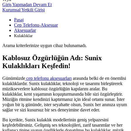
Giriş Yapmadan Devam Et
Kurumsal Yetkili Girişi
Pasaj
Cep Telefonu-Aksesuar
Aksesuarlar
Kulaklıklar
Arama kriterlerinize uygun cihaz bulunamadı.
Kablosuz Özgürlüğün Adı: Sunix
Kulaklıkları Keşfedin!
Günümüzde
cep telefonu aksesuarları
arasında belki de en önemlisi
kulaklıklardır. Sunix kulaklıklar, teknoloji ve tasarımı birleştirerek
müzikseverlere kablosuz özgürlüğün kapılarını aralar. Bu
kulaklıklar, kent yaşamının koşuşturmasında bile sizi özgürleştirir.
Müziğin ritmine kendinizi kaptırmanız için ideal ortamı sunar. İster
yoğun bir iş gününde, ister seyahatte olsun, Sunix her anınıza uyum
sağlar ve sizi kusursuz bir ses deneyimine davet eder.
Bu içerikte, Sunix kulaklık modellerinin geniş yelpazesini
keşfedebilirsiniz. Gelişmiş ses teknolojileri, zarif tasarımlar ve her
kullanıcı tipine uygun özelliklerle donatılmış bu kulaklıklar, müzik