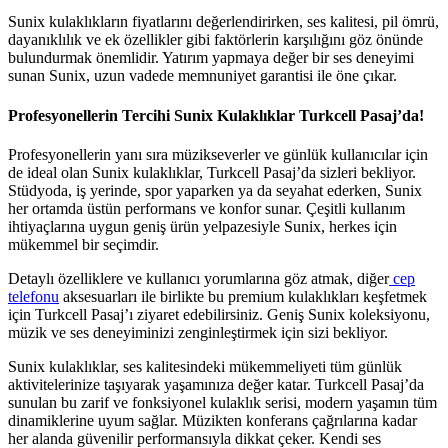
Sunix kulaklıkların fiyatlarını değerlendirirken, ses kalitesi, pil ömrü,
dayanıklılık ve ek özellikler gibi faktörlerin karşılığını göz önünde
bulundurmak önemlidir. Yatırım yapmaya değer bir ses deneyimi
sunan Sunix, uzun vadede memnuniyet garantisi ile öne çıkar.
Profesyonellerin Tercihi Sunix Kulaklıklar Turkcell Pasaj’da!
Profesyonellerin yanı sıra müzikseverler ve günlük kullanıcılar için
de ideal olan Sunix kulaklıklar, Turkcell Pasaj’da sizleri bekliyor.
Stüdyoda, iş yerinde, spor yaparken ya da seyahat ederken, Sunix
her ortamda üstün performans ve konfor sunar. Çeşitli kullanım
ihtiyaçlarına uygun geniş ürün yelpazesiyle Sunix, herkes için
mükemmel bir seçimdir.
Detaylı özelliklere ve kullanıcı yorumlarına göz atmak, diğer
cep
telefonu
aksesuarları ile birlikte bu premium kulaklıkları keşfetmek
için Turkcell Pasaj’ı ziyaret edebilirsiniz. Geniş Sunix koleksiyonu,
müzik ve ses deneyiminizi zenginleştirmek için sizi bekliyor.
Sunix kulaklıklar, ses kalitesindeki mükemmeliyeti tüm günlük
aktivitelerinize taşıyarak yaşamınıza değer katar. Turkcell Pasaj’da
sunulan bu zarif ve fonksiyonel kulaklık serisi, modern yaşamın tüm
dinamiklerine uyum sağlar. Müzikten konferans çağrılarına kadar
her alanda güvenilir performansıyla dikkat çeker. Kendi ses