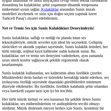
uygun tasarımlar ve farklı ihtiyaçlara cevap veren teknik özelliklerle
donatılmış bu kulaklıklar, şehir yaşamının dinamik temposuna
mükemmel uyum sağlar.
Kulaklıklar
arasından Sunix imzalı
modelleri incelemek ve sizin için doğru seçimi yapmak üzere
Turkcell Pasaj’ı ziyaret edebilirsiniz.
Net ve Temiz Ses için Sunix Kulaklıkları Deneyimleyin!
Sunix kulaklıklar, saflığı ve netliği ön planda tutan ses
teknolojileriyle, müzik severler için ideal bir seçenektir. Gelişmiş
sürücüleri ve akustik yapıları sayesinde, Sunix kulaklık ürünleri, her
türlü müziği, orijinal kayıt kalitesine sadık kalarak sunar. Bu
kulaklıklar, net ve temiz ses deneyimi vadederken, aynı zamanda
uzun süreli konfor sağlayacak şekilde ergonomik olarak
tasarlanmıştır.
Suni̇x kulaklık kullananlar, ses kalitesinin altını özellikle çizerler.
Müziklerdeki derin basları ve tizlerdeki berraklığı takdir ederken, ses
izolasyonu özelliği sayesinde dışarıdaki gürültülerden minimum
düzeyde etkilenirler. Bu özellikler, özellikle kalabalık şehir ortamları
veya hareketli yaşam tarzı için iyi bir tercihtir.
Her türlü müzik türünü ve sesi kusursuz bir şekilde ileten Sunix
kulaklıklar, ses mühendislerinin ve audiophilerin tercihi olmayı
sürdürür. Müzik dinlemek isteyen herkes için Sunix, kesintisiz bir