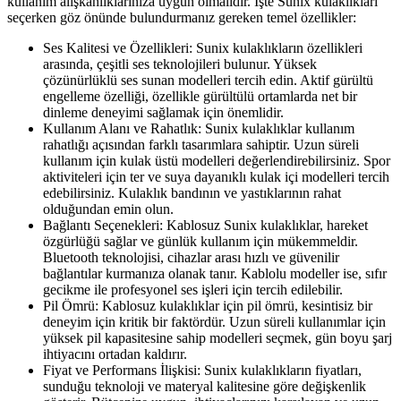
kullanım alışkanlıklarınıza uygun olmalıdır. İşte Sunix kulaklıkları
seçerken göz önünde bulundurmanız gereken temel özellikler:
Ses Kalitesi ve Özellikleri: Sunix kulaklıkların özellikleri
arasında, çeşitli ses teknolojileri bulunur. Yüksek
çözünürlüklü ses sunan modelleri tercih edin. Aktif gürültü
engelleme özelliği, özellikle gürültülü ortamlarda net bir
dinleme deneyimi sağlamak için önemlidir.
Kullanım Alanı ve Rahatlık: Sunix kulaklıklar kullanım
rahatlığı açısından farklı tasarımlara sahiptir. Uzun süreli
kullanım için kulak üstü modelleri değerlendirebilirsiniz. Spor
aktiviteleri için ter ve suya dayanıklı kulak içi modelleri tercih
edebilirsiniz. Kulaklık bandının ve yastıklarının rahat
olduğundan emin olun.
Bağlantı Seçenekleri: Kablosuz Sunix kulaklıklar, hareket
özgürlüğü sağlar ve günlük kullanım için mükemmeldir.
Bluetooth teknolojisi, cihazlar arası hızlı ve güvenilir
bağlantılar kurmanıza olanak tanır. Kablolu modeller ise, sıfır
gecikme ile profesyonel ses işleri için tercih edilebilir.
Pil Ömrü: Kablosuz kulaklıklar için pil ömrü, kesintisiz bir
deneyim için kritik bir faktördür. Uzun süreli kullanımlar için
yüksek pil kapasitesine sahip modelleri seçmek, gün boyu şarj
ihtiyacını ortadan kaldırır.
Fiyat ve Performans İlişkisi: Sunix kulaklıkların fiyatları,
sunduğu teknoloji ve materyal kalitesine göre değişkenlik