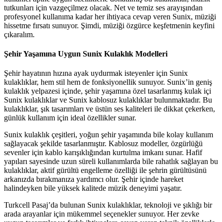
tutkunları için vazgeçilmez olacak. Net ve temiz ses arayışından
profesyonel kullanıma kadar her ihtiyaca cevap veren Sunix, müziği
hissetme fırsatı sunuyor. Şimdi, müziği özgürce keşfetmenin keyfini
çıkaralım.
Şehir Yaşamına Uygun Sunix Kulaklık Modelleri
Şehir hayatının hızına ayak uydurmak isteyenler için Sunix
kulaklıklar, hem stil hem de fonksiyonellik sunuyor. Sunix’in geniş
kulaklık yelpazesi içinde, şehir yaşamına özel tasarlanmış kulak içi
Sunix kulaklıklar ve Sunix kablosuz kulaklıklar bulunmaktadır. Bu
kulaklıklar, şık tasarımları ve üstün ses kaliteleri ile dikkat çekerken,
günlük kullanım için ideal özellikler sunar.
Sunix kulaklık çeşitleri, yoğun şehir yaşamında bile kolay kullanım
sağlayacak şekilde tasarlanmıştır. Kablosuz modeller, özgürlüğü
sevenler için kablo karışıklığından kurtulma imkanı sunar. Hafif
yapıları sayesinde uzun süreli kullanımlarda bile rahatlık sağlayan bu
kulaklıklar, aktif gürültü engelleme özelliği ile şehrin gürültüsünü
arkanızda bırakmanıza yardımcı olur. Şehir içinde hareket
halindeyken bile yüksek kalitede müzik deneyimi yaşatır.
Turkcell Pasaj’da bulunan Sunix kulaklıklar, teknoloji ve şıklığı bir
arada arayanlar için mükemmel seçenekler sunuyor. Her zevke