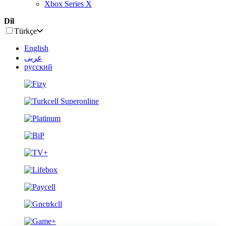
Xbox Series X
Dil
Türkçe
English
عربى
русский