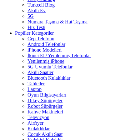
Turkcell Blog
Akıllı Ev
5G
Numara Taşıma & Hat Taşıma
Hız Testi
Popüler Kategoriler
Cep Telefonu
Android Telefonlar
iPhone Modelleri
İkinci El / Yenilenmiş Telefonlar
Yenilenmiş iPhone
5G Uyumlu Telefonlar
Akıllı Saatler
Bluetooth Kulaklıklar
Tabletler
Laptop
Oyun Bilgisayarları
Dikey Süpürgeler
Robot Süpürgeler
Kahve Makineleri
Televizyon
Airfryer
Kulaklıklar
Çocuk Akıllı Saat
Kulakiçi Kulaklık