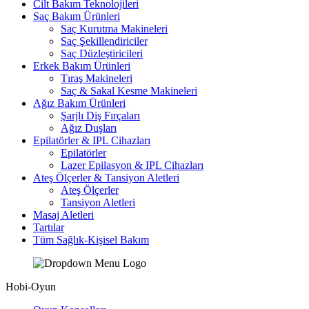
Cilt Bakım Teknolojileri
Saç Bakım Ürünleri
Saç Kurutma Makineleri
Saç Şekillendiriciler
Saç Düzleştiricileri
Erkek Bakım Ürünleri
Tıraş Makineleri
Saç & Sakal Kesme Makineleri
Ağız Bakım Ürünleri
Şarjlı Diş Fırçaları
Ağız Duşları
Epilatörler & IPL Cihazları
Epilatörler
Lazer Epilasyon & IPL Cihazları
Ateş Ölçerler & Tansiyon Aletleri
Ateş Ölçerler
Tansiyon Aletleri
Masaj Aletleri
Tartılar
Tüm Sağlık-Kişisel Bakım
Hobi-Oyun