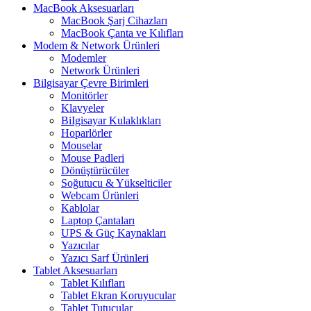
MacBook Aksesuarları
MacBook Şarj Cihazları
MacBook Çanta ve Kılıfları
Modem & Network Ürünleri
Modemler
Network Ürünleri
Bilgisayar Çevre Birimleri
Monitörler
Klavyeler
BiIgisayar Kulaklıkları
Hoparlörler
Mouselar
Mouse Padleri
Dönüştürücüler
Soğutucu & Yükselticiler
Webcam Ürünleri
Kablolar
Laptop Çantaları
UPS & Güç Kaynakları
Yazıcılar
Yazıcı Sarf Ürünleri
Tablet Aksesuarları
Tablet Kılıfları
Tablet Ekran Koruyucular
Tablet Tutucular