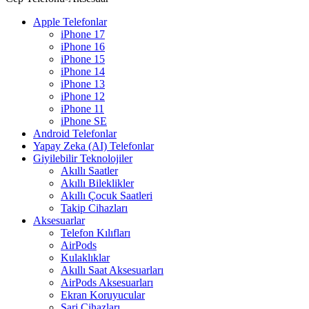
Apple Telefonlar
iPhone 17
iPhone 16
iPhone 15
iPhone 14
iPhone 13
iPhone 12
iPhone 11
iPhone SE
Android Telefonlar
Yapay Zeka (AI) Telefonlar
Giyilebilir Teknolojiler
Akıllı Saatler
Akıllı Bileklikler
Akıllı Çocuk Saatleri
Takip Cihazları
Aksesuarlar
Telefon Kılıfları
AirPods
Kulaklıklar
Akıllı Saat Aksesuarları
AirPods Aksesuarları
Ekran Koruyucular
Şarj Cihazları