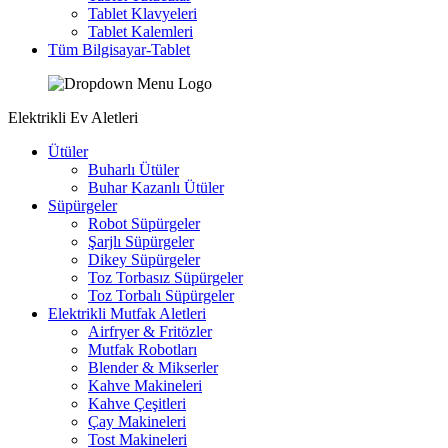
Tablet Klavyeleri
Tablet Kalemleri
Tüm Bilgisayar-Tablet
Elektrikli Ev Aletleri
Ütüler
Buharlı Ütüler
Buhar Kazanlı Ütüler
Süpürgeler
Robot Süpürgeler
Şarjlı Süpürgeler
Dikey Süpürgeler
Toz Torbasız Süpürgeler
Toz Torbalı Süpürgeler
Elektrikli Mutfak Aletleri
Airfryer & Fritözler
Mutfak Robotları
Blender & Mikserler
Kahve Makineleri
Kahve Çeşitleri
Çay Makineleri
Tost Makineleri