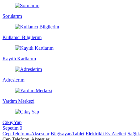
Sorularım
Kullanıcı Bilgilerim
Kayıtlı Kartlarım
Adreslerim
Yardım Merkezi
Çıkış Yap
Sepetim
0
Cep Telefonu-Aksesuar
Bilgisayar-Tablet
Elektrikli Ev Aletleri
Sağlı
Cep Telefonu-Aksesuar