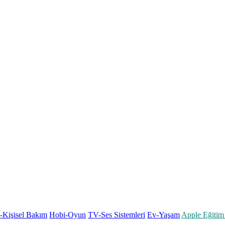
k-Kişisel Bakım
Hobi-Oyun
TV-Ses Sistemleri
Ev-Yaşam
Apple Eğitim