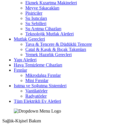
Ekmek Kızartma Makineleri
Meyve Sıkacakları
Pişiriciler
Su Isıtıcıları
Su Sebilleri
Su Arıtma Cihazları
Teknolojik Mutfak Aletleri
Mutfak Gereçleri
Tava & Tencere & Düdüklü Tencere
Çatal & Kaşık & Bıçak Takımları
Yemek Hazırlık Gereçleri
Yapı Aletleri
Hava Temizleme Cihazları
Fırınlar
Mikrodalga Fırınlar
Mini Fırınlar
Isıtma ve Soğutma Sistemleri
Vantilatörler
Radyatörler
Tüm Elektrikli Ev Aletleri
Sağlık-Kişisel Bakım