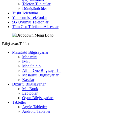
Telefon Tutucular
Dönüştürücüler
Tuşlu Telefonlar
Yenilenmiş Telefonlar
5G Uyumlu Telefonlar
Tüm Cep Telefonu-Aksesuar
Bilgisayar-Tablet
Masaüstü Bilgisayarlar
Mac mini
iMac
Mac Studio
All-in-One Bilgisayarlar
Masaüstü Bilgisayarlar
Kasalar
Dizüstü Bilgisayarlar
MacBook
Laptoplar
Oyun Bilgisayarları
Tabletler
Apple Tabletler
Android Tabletler