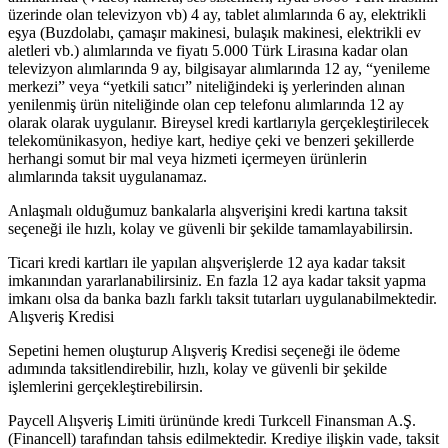
üzerinde olan televizyon vb) 4 ay, tablet alımlarında 6 ay, elektrikli
eşya (Buzdolabı, çamaşır makinesi, bulaşık makinesi, elektrikli ev
aletleri vb.) alımlarında ve fiyatı 5.000 Türk Lirasına kadar olan
televizyon alımlarında 9 ay, bilgisayar alımlarında 12 ay, “yenileme
merkezi” veya “yetkili satıcı” niteliğindeki iş yerlerinden alınan
yenilenmiş ürün niteliğinde olan cep telefonu alımlarında 12 ay
olarak olarak uygulanır. Bireysel kredi kartlarıyla gerçekleştirilecek
telekomünikasyon, hediye kart, hediye çeki ve benzeri şekillerde
herhangi somut bir mal veya hizmeti içermeyen ürünlerin
alımlarında taksit uygulanamaz.
Anlaşmalı olduğumuz bankalarla alışverişini kredi kartına taksit
seçeneği ile hızlı, kolay ve güvenli bir şekilde tamamlayabilirsin.
Ticari kredi kartları ile yapılan alışverişlerde 12 aya kadar taksit
imkanından yararlanabilirsiniz. En fazla 12 aya kadar taksit yapma
imkanı olsa da banka bazlı farklı taksit tutarları uygulanabilmektedir.
Alışveriş Kredisi
Sepetini hemen oluşturup Alışveriş Kredisi seçeneği ile ödeme
adımında taksitlendirebilir, hızlı, kolay ve güvenli bir şekilde
işlemlerini gerçekleştirebilirsin.
Paycell Alışveriş Limiti ürününde kredi Turkcell Finansman A.Ş.
(Financell) tarafından tahsis edilmektedir. Krediye ilişkin vade, taksit