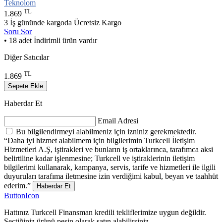
Teknolom
TL
1.869
3 İş gününde kargoda
Ücretsiz Kargo
Soru Sor
• 18 adet İndirimli ürün vardır
Diğer Satıcılar
TL
1.869
Sepete Ekle
Haberdar Et
Email Adresi
Bu bilgilendirmeyi alabilmeniz için izniniz gerekmektedir.
“Daha iyi hizmet alabilmem için bilgilerimin Turkcell İletişim
Hizmetleri A.Ş, iştirakleri ve bunların iş ortaklarınca, tarafımca aksi
belirtiline kadar işlenmesine; Turkcell ve iştiraklerinin iletişim
bilgilerimi kullanarak, kampanya, servis, tarife ve hizmetleri ile ilgili
duyuruları tarafıma iletmesine izin verdiğimi kabul, beyan ve taahhüt
ederim.”
Haberdar Et
ButtonIcon
Hattınız Turkcell Finansman kredili tekliflerimize uygun değildir.
Seçtiğiniz ürünü peşin olarak satın alabilirsiniz.