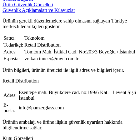
Ürün Güvenlik Görselleri
Güvenlik Açıklamaları ve Kılavuzlar
Ürünün gerekli düzenlemelere sahip olmasını sağlayan Türkiye
merkezli tedarikçileri gösterir.
Satıcı:
Teknolom
Tedarikçi:
Retail Distribution
Adres:
Tomtom Mah. İstiklal Cad. No:203/3 Beyoğlu / İstanbul
E-posta:
volkan.tuncer@mwt.com.tr
Ürün bilgileri, ürünün üreticisi ile ilgili adres ve bilgileri içerir.
Retail Distribution
Esentepe mah. Büyükdere cad. no:199/6 Kat-1 Levent Şişli
Adres:
İstanbul
E-
info@panzerglass.com
posta:
Ürünün ambalajı ve ürüne ilişkin güvenlik uyarıları hakkında
bilgilendirme sağlar.
Kutu Görselleri