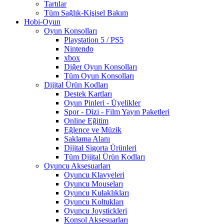
Tartılar
Tüm Sağlık-Kişisel Bakım
Hobi-Oyun
Oyun Konsolları
Playstation 5 / PS5
Nintendo
xbox
Diğer Oyun Konsolları
Tüm Oyun Konsolları
Dijital Ürün Kodları
Destek Kartları
Oyun Pinleri - Üyelikler
Spor - Dizi - Film Yayın Paketleri
Online Eğitim
Eğlence ve Müzik
Saklama Alanı
Dijital Sigorta Ürünleri
Tüm Dijital Ürün Kodları
Oyuncu Aksesuarları
Oyuncu Klavyeleri
Oyuncu Mouseları
Oyuncu Kulaklıkları
Oyuncu Koltukları
Oyuncu Joystickleri
Konsol Aksesuarları