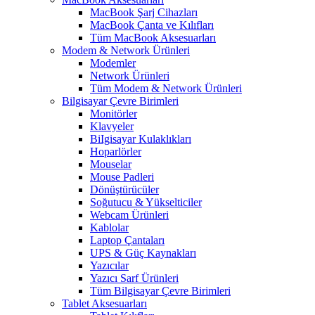
MacBook Şarj Cihazları
MacBook Çanta ve Kılıfları
Tüm MacBook Aksesuarları
Modem & Network Ürünleri
Modemler
Network Ürünleri
Tüm Modem & Network Ürünleri
Bilgisayar Çevre Birimleri
Monitörler
Klavyeler
BiIgisayar Kulaklıkları
Hoparlörler
Mouselar
Mouse Padleri
Dönüştürücüler
Soğutucu & Yükselticiler
Webcam Ürünleri
Kablolar
Laptop Çantaları
UPS & Güç Kaynakları
Yazıcılar
Yazıcı Sarf Ürünleri
Tüm Bilgisayar Çevre Birimleri
Tablet Aksesuarları