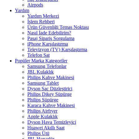
Airpods
Yardım
Yardım Merkezi
İşlem Rehberi
Ürün Güvenliği Temas Noktası
Nasıl İade Edebilirim?
Pasaj Sipariş Sorgulama
iPhone Karşılaştırma
Televizyon (TV) Karşılaştırma
Telefon Sat
Popüler Marka Kategoriler
Samsung Telefonlar
JBL Kulaklık
Philips Kahve Makinesi
Samsung Tablet
Dyson Saç Düzleştirici
Philips Dikey Süpürge
Philips Süpürge
Karaca Kahve Makinesi
Philips Airfryer
Apple Kulaklık
Dyson Hava Temizleyici
Huawei Akıllı Saat
Philips Ütü
JBL Hoparlör