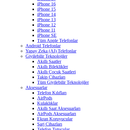
iPhone 16
iPhone 15
iPhone 14
iPhone 13
iPhone 12
iPhone 11
iPhone SE
Tüm Apple Telefonlar
Android Telefonlar
Yapay Zeka (AI) Telefonlar
Giyilebilir Teknolojiler
Akıllı Saatler
Akıllı Bileklikler
Akıllı Çocuk Saatleri
Takip Cihazları
Tüm Giyilebilir Teknolojiler
Aksesuarlar
Telefon Kılıfları
AirPods
Kulaklıklar
Akıllı Saat Aksesuarları
AirPods Aksesuarları
Ekran Koruyucular
Şarj Cihazları
Telefon Tutucular