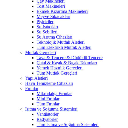
Çay Makineleri
Tost Makineleri
Ekmek Kızartma Makineleri
Meyve Sıkacakları
Pişiriciler
Su Isıtıcıları
Su Sebilleri
Su Arıtma Cihazları
Teknolojik Mutfak Aletleri
Tüm Elektrikli Mutfak Aletleri
Mutfak Gereçleri
Tava & Tencere & Düdüklü Tencere
Çatal & Kaşık & Bıçak Takımları
Yemek Hazırlık Gereçleri
Tüm Mutfak Gereçleri
Yapı Aletleri
Hava Temizleme Cihazları
Fırınlar
Mikrodalga Fırınlar
Mini Fırınlar
Tüm Fırınlar
Isıtma ve Soğutma Sistemleri
Vantilatörler
Radyatörler
Tüm Isıtma ve Soğutma Sistemleri