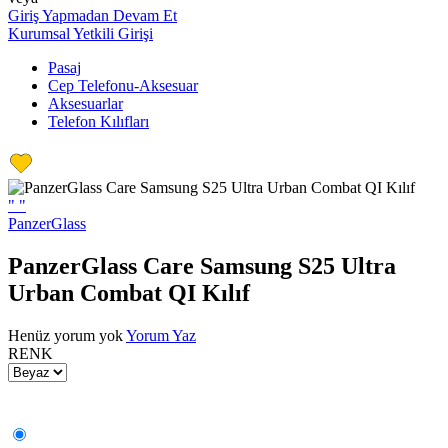
Giriş Yapmadan Devam Et
Kurumsal Yetkili Girişi
Pasaj
Cep Telefonu-Aksesuar
Aksesuarlar
Telefon Kılıfları
"
"
PanzerGlass
PanzerGlass Care Samsung S25 Ultra
Urban Combat QI Kılıf
Henüz yorum yok
Yorum Yaz
RENK