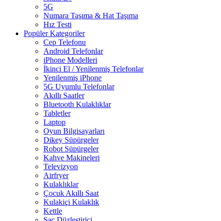
5G
Numara Taşıma & Hat Taşıma
Hız Testi
Popüler Kategoriler
Cep Telefonu
Android Telefonlar
iPhone Modelleri
İkinci El / Yenilenmiş Telefonlar
Yenilenmiş iPhone
5G Uyumlu Telefonlar
Akıllı Saatler
Bluetooth Kulaklıklar
Tabletler
Laptop
Oyun Bilgisayarları
Dikey Süpürgeler
Robot Süpürgeler
Kahve Makineleri
Televizyon
Airfryer
Kulaklıklar
Çocuk Akıllı Saat
Kulakiçi Kulaklık
Kettle
Saç Düzleştirici