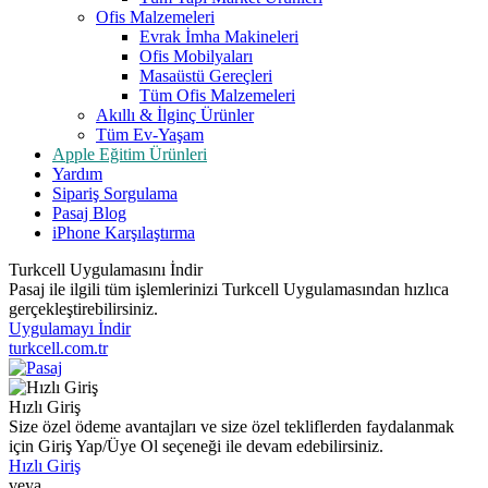
Ofis Malzemeleri
Evrak İmha Makineleri
Ofis Mobilyaları
Masaüstü Gereçleri
Tüm Ofis Malzemeleri
Akıllı & İlginç Ürünler
Tüm Ev-Yaşam
Apple Eğitim Ürünleri
Yardım
Sipariş Sorgulama
Pasaj Blog
iPhone Karşılaştırma
Turkcell Uygulamasını İndir
Pasaj ile ilgili tüm işlemlerinizi Turkcell Uygulamasından hızlıca
gerçekleştirebilirsiniz.
Uygulamayı İndir
turkcell.com.tr
Hızlı Giriş
Size özel ödeme avantajları ve size özel tekliflerden faydalanmak
için Giriş Yap/Üye Ol seçeneği ile devam edebilirsiniz.
Hızlı Giriş
veya