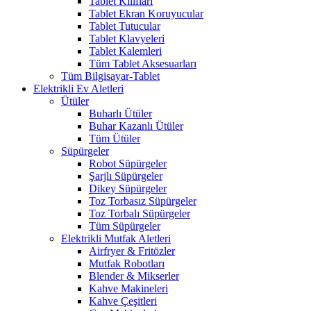
Tablet Kılıfları
Tablet Ekran Koruyucular
Tablet Tutucular
Tablet Klavyeleri
Tablet Kalemleri
Tüm Tablet Aksesuarları
Tüm Bilgisayar-Tablet
Elektrikli Ev Aletleri
Ütüler
Buharlı Ütüler
Buhar Kazanlı Ütüler
Tüm Ütüler
Süpürgeler
Robot Süpürgeler
Şarjlı Süpürgeler
Dikey Süpürgeler
Toz Torbasız Süpürgeler
Toz Torbalı Süpürgeler
Tüm Süpürgeler
Elektrikli Mutfak Aletleri
Airfryer & Fritözler
Mutfak Robotları
Blender & Mikserler
Kahve Makineleri
Kahve Çeşitleri