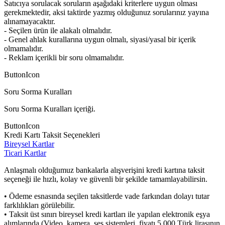
Satıcıya sorulacak soruların aşağıdaki kriterlere uygun olması
gerekmektedir, aksi taktirde yazmış olduğunuz sorularınız yayına
alınamayacaktır.
- Seçilen ürün ile alakalı olmalıdır.
- Genel ahlak kurallarına uygun olmalı, siyasi/yasal bir içerik
olmamalıdır.
- Reklam içerikli bir soru olmamalıdır.
ButtonIcon
Soru Sorma Kuralları
Soru Sorma Kuralları içeriği.
ButtonIcon
Kredi Kartı Taksit Seçenekleri
Bireysel Kartlar
Ticari Kartlar
Anlaşmalı olduğumuz bankalarla alışverişini kredi kartına taksit
seçeneği ile hızlı, kolay ve güvenli bir şekilde tamamlayabilirsin.
• Ödeme esnasında seçilen taksitlerde vade farkından dolayı tutar
farklılıkları görülebilir.
• Taksit üst sınırı bireysel kredi kartları ile yapılan elektronik eşya
alımlarında (Video, kamera, ses sistemleri, fiyatı 5.000 Türk lirasının