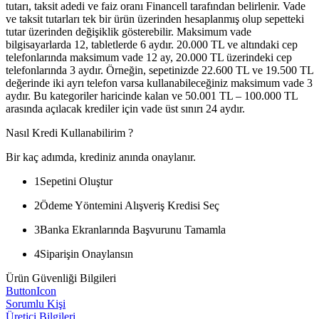
tutarı, taksit adedi ve faiz oranı Financell tarafından belirlenir. Vade
ve taksit tutarları tek bir ürün üzerinden hesaplanmış olup sepetteki
tutar üzerinden değişiklik gösterebilir. Maksimum vade
bilgisayarlarda 12, tabletlerde 6 aydır. 20.000 TL ve altındaki cep
telefonlarında maksimum vade 12 ay, 20.000 TL üzerindeki cep
telefonlarında 3 aydır. Örneğin, sepetinizde 22.600 TL ve 19.500 TL
değerinde iki ayrı telefon varsa kullanabileceğiniz maksimum vade 3
aydır. Bu kategoriler haricinde kalan ve 50.001 TL – 100.000 TL
arasında açılacak krediler için vade üst sınırı 24 aydır.
Nasıl Kredi Kullanabilirim ?
Bir kaç adımda, krediniz anında onaylanır.
1
Sepetini Oluştur
2
Ödeme Yöntemini Alışveriş Kredisi Seç
3
Banka Ekranlarında Başvurunu Tamamla
4
Siparişin Onaylansın
Ürün Güvenliği Bilgileri
ButtonIcon
Sorumlu Kişi
Üretici Bilgileri