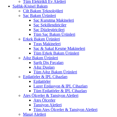
Tüm Elektrikli Ev Aletleri
Sağlık-Kişisel Bakım
Cilt Bakım Teknolojileri
Saç Bakım Ürünleri
Saç Kurutma Makineleri
Saç Şekillendiriciler
Saç Düzleştiricileri
Tüm Saç Bakım Ürünleri
Erkek Bakım Ürünleri
Tıraş Makineleri
Saç & Sakal Kesme Makineleri
Tüm Erkek Bakım Ürünleri
Ağız Bakım Ürünleri
Şarjlı Diş Fırçaları
Ağız Duşları
Tüm Ağız Bakım Ürünleri
Epilatörler & IPL Cihazları
Epilatörler
Lazer Epilasyon & IPL Cihazları
Tüm Epilatörler & IPL Cihazları
Ateş Ölçerler & Tansiyon Aletleri
Ateş Ölçerler
Tansiyon Aletleri
Tüm Ateş Ölçerler & Tansiyon Aletleri
Masaj Aletleri