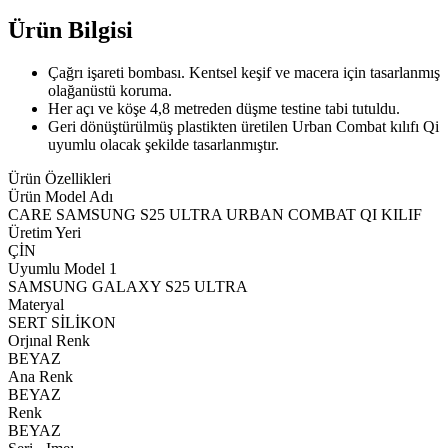
Ürün Bilgisi
Çağrı işareti bombası. Kentsel keşif ve macera için tasarlanmış
olağanüstü koruma.
Her açı ve köşe 4,8 metreden düşme testine tabi tutuldu.
Geri dönüştürülmüş plastikten üretilen Urban Combat kılıfı Qi
uyumlu olacak şekilde tasarlanmıştır.
Ürün Özellikleri
Ürün Model Adı
CARE SAMSUNG S25 ULTRA URBAN COMBAT QI KILIF
Üretim Yeri
ÇİN
Uyumlu Model 1
SAMSUNG GALAXY S25 ULTRA
Materyal
SERT SİLİKON
Orjınal Renk
BEYAZ
Ana Renk
BEYAZ
Renk
BEYAZ