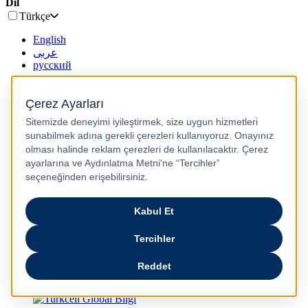
Dil
Türkçe
English
عربى
русский