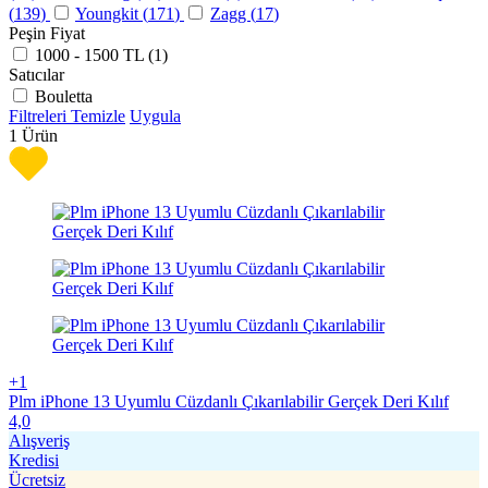
(
139
)
Youngkit (
171
)
Zagg (
17
)
Peşin Fiyat
1000 - 1500 TL (
1
)
Satıcılar
Bouletta
Filtreleri Temizle
Uygula
1
Ürün
+1
Plm iPhone 13 Uyumlu Cüzdanlı Çıkarılabilir Gerçek Deri Kılıf
4,0
Alışveriş
Kredisi
Ücretsiz