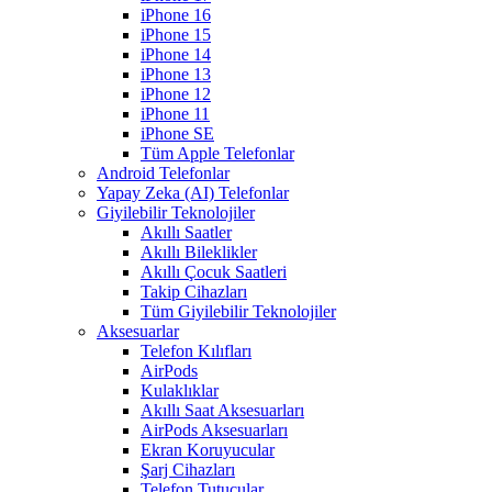
iPhone 16
iPhone 15
iPhone 14
iPhone 13
iPhone 12
iPhone 11
iPhone SE
Tüm Apple Telefonlar
Android Telefonlar
Yapay Zeka (AI) Telefonlar
Giyilebilir Teknolojiler
Akıllı Saatler
Akıllı Bileklikler
Akıllı Çocuk Saatleri
Takip Cihazları
Tüm Giyilebilir Teknolojiler
Aksesuarlar
Telefon Kılıfları
AirPods
Kulaklıklar
Akıllı Saat Aksesuarları
AirPods Aksesuarları
Ekran Koruyucular
Şarj Cihazları
Telefon Tutucular