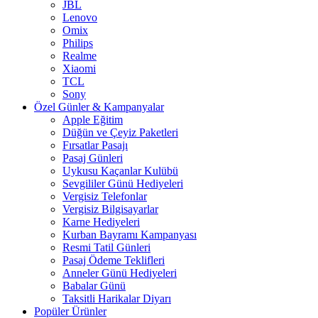
JBL
Lenovo
Omix
Philips
Realme
Xiaomi
TCL
Sony
Özel Günler & Kampanyalar
Apple Eğitim
Düğün ve Çeyiz Paketleri
Fırsatlar Pasajı
Pasaj Günleri
Uykusu Kaçanlar Kulübü
Sevgililer Günü Hediyeleri
Vergisiz Telefonlar
Vergisiz Bilgisayarlar
Karne Hediyeleri
Kurban Bayramı Kampanyası
Resmi Tatil Günleri
Pasaj Ödeme Teklifleri
Anneler Günü Hediyeleri
Babalar Günü
Taksitli Harikalar Diyarı
Popüler Ürünler