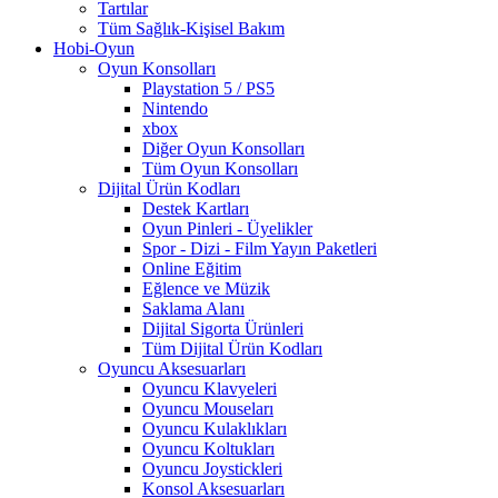
Tartılar
Tüm Sağlık-Kişisel Bakım
Hobi-Oyun
Oyun Konsolları
Playstation 5 / PS5
Nintendo
xbox
Diğer Oyun Konsolları
Tüm Oyun Konsolları
Dijital Ürün Kodları
Destek Kartları
Oyun Pinleri - Üyelikler
Spor - Dizi - Film Yayın Paketleri
Online Eğitim
Eğlence ve Müzik
Saklama Alanı
Dijital Sigorta Ürünleri
Tüm Dijital Ürün Kodları
Oyuncu Aksesuarları
Oyuncu Klavyeleri
Oyuncu Mouseları
Oyuncu Kulaklıkları
Oyuncu Koltukları
Oyuncu Joystickleri
Konsol Aksesuarları