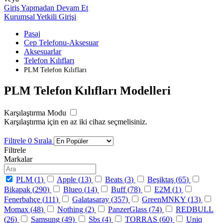
Giriş Yapmadan Devam Et
Kurumsal Yetkili Girişi
Pasaj
Cep Telefonu-Aksesuar
Aksesuarlar
Telefon Kılıfları
PLM Telefon Kılıfları
PLM Telefon Kılıfları Modelleri
Karşılaştırma Modu
Karşılaştırma için en az iki cihaz seçmelisiniz.
Filtrele
0
Sırala
Filtrele
Markalar
PLM (
1
)
Apple (
13
)
Beats (
3
)
Beşiktaş (
65
)
Bikapak (
290
)
Blueo (
14
)
Buff (
78
)
E2M (
1
)
Fenerbahçe (
111
)
Galatasaray (
357
)
GreenMNKY (
13
)
Momax (
48
)
Nothing (
2
)
PanzerGlass (
74
)
REDBULL
(
26
)
Samsung (
49
)
Sbs (
4
)
TORRAS (
60
)
Uniq