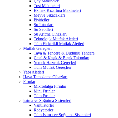
Çay Makineleri
Tost Makineleri
Ekmek Kızartma Makineleri
Meyve Sıkacakları
Pişiriciler
Su Isıtıcıları
Su Sebilleri
Su Arıtma Cihazları
Teknolojik Mutfak Aletleri
Tüm Elektrikli Mutfak Aletleri
Mutfak Gereçleri
Tava & Tencere & Düdüklü Tencere
Çatal & Kaşık & Bıçak Takımları
Yemek Hazırlık Gereçleri
Tüm Mutfak Gereçleri
Yapı Aletleri
Hava Temizleme Cihazları
Fırınlar
Mikrodalga Fırınlar
Mini Fırınlar
Tüm Fırınlar
Isıtma ve Soğutma Sistemleri
Vantilatörler
Radyatörler
Tüm Isıtma ve Soğutma Sistemleri