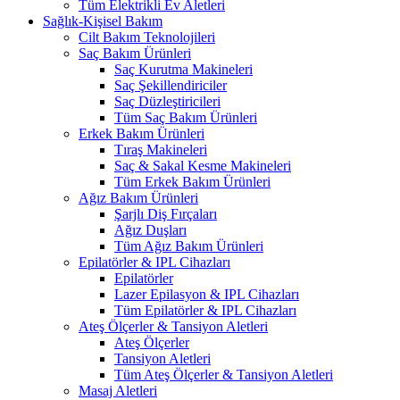
Tüm Elektrikli Ev Aletleri
Sağlık-Kişisel Bakım
Cilt Bakım Teknolojileri
Saç Bakım Ürünleri
Saç Kurutma Makineleri
Saç Şekillendiriciler
Saç Düzleştiricileri
Tüm Saç Bakım Ürünleri
Erkek Bakım Ürünleri
Tıraş Makineleri
Saç & Sakal Kesme Makineleri
Tüm Erkek Bakım Ürünleri
Ağız Bakım Ürünleri
Şarjlı Diş Fırçaları
Ağız Duşları
Tüm Ağız Bakım Ürünleri
Epilatörler & IPL Cihazları
Epilatörler
Lazer Epilasyon & IPL Cihazları
Tüm Epilatörler & IPL Cihazları
Ateş Ölçerler & Tansiyon Aletleri
Ateş Ölçerler
Tansiyon Aletleri
Tüm Ateş Ölçerler & Tansiyon Aletleri
Masaj Aletleri