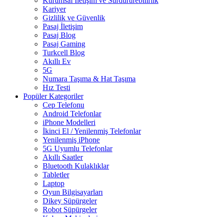
Kurumsal İletişim ve Sürdürürebilirlik
Kariyer
Gizlilik ve Güvenlik
Pasaj İletişim
Pasaj Blog
Pasaj Gaming
Turkcell Blog
Akıllı Ev
5G
Numara Taşıma & Hat Taşıma
Hız Testi
Popüler Kategoriler
Cep Telefonu
Android Telefonlar
iPhone Modelleri
İkinci El / Yenilenmiş Telefonlar
Yenilenmiş iPhone
5G Uyumlu Telefonlar
Akıllı Saatler
Bluetooth Kulaklıklar
Tabletler
Laptop
Oyun Bilgisayarları
Dikey Süpürgeler
Robot Süpürgeler