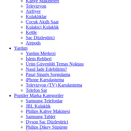
Kahve Makineleri
Televizyon
Airfryer
Kulaklıklar
Çocuk Akıllı Saat
Kulakiçi Kulaklık
Kettle
Saç Düzleştirici
Airpods
Yardım
Yardım Merkezi
İşlem Rehberi
Ürün Güvenliği Temas Noktası
Nasıl İade Edebilirim?
Pasaj Sipariş Sorgulama
iPhone Karşılaştırma
Televizyon (TV) Karşılaştırma
Telefon Sat
Popüler Marka Kategoriler
Samsung Telefonlar
JBL Kulaklık
Philips Kahve Makinesi
Samsung Tablet
Dyson Saç Düzleştirici
Philips Dikey Süpürge