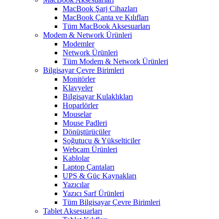
MacBook Şarj Cihazları
MacBook Çanta ve Kılıfları
Tüm MacBook Aksesuarları
Modem & Network Ürünleri
Modemler
Network Ürünleri
Tüm Modem & Network Ürünleri
Bilgisayar Çevre Birimleri
Monitörler
Klavyeler
BiIgisayar Kulaklıkları
Hoparlörler
Mouselar
Mouse Padleri
Dönüştürücüler
Soğutucu & Yükselticiler
Webcam Ürünleri
Kablolar
Laptop Çantaları
UPS & Güç Kaynakları
Yazıcılar
Yazıcı Sarf Ürünleri
Tüm Bilgisayar Çevre Birimleri
Tablet Aksesuarları