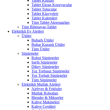
Tablet Kılıfları
Tablet Ekran Koruyucular
Tablet Tutucular
Tablet Klavyeleri
Tablet Kalemleri
Tüm Tablet Aksesuarları
Tüm Bilgisayar-Tablet
Elektrikli Ev Aletleri
Ütüler
Buharlı Ütüler
Buhar Kazanlı Ütüler
Tüm Ütüler
Süpürgeler
Robot Süpürgeler
Şarjlı Süpürgeler
Dikey Süpürgeler
Toz Torbasız Süpürgeler
Toz Torbalı Süpürgeler
Tüm Süpürgeler
Elektrikli Mutfak Aletleri
Airfryer & Fritözler
Mutfak Robotları
Blender & Mikserler
Kahve Makineleri
Kahve Çeşitleri