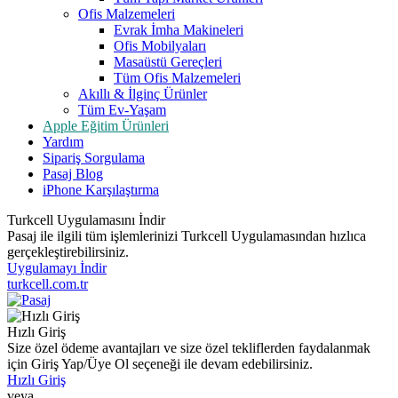
Ofis Malzemeleri
Evrak İmha Makineleri
Ofis Mobilyaları
Masaüstü Gereçleri
Tüm Ofis Malzemeleri
Akıllı & İlginç Ürünler
Tüm Ev-Yaşam
Apple Eğitim Ürünleri
Yardım
Sipariş Sorgulama
Pasaj Blog
iPhone Karşılaştırma
Turkcell Uygulamasını İndir
Pasaj ile ilgili tüm işlemlerinizi Turkcell Uygulamasından hızlıca
gerçekleştirebilirsiniz.
Uygulamayı İndir
turkcell.com.tr
Hızlı Giriş
Size özel ödeme avantajları ve size özel tekliflerden faydalanmak
için Giriş Yap/Üye Ol seçeneği ile devam edebilirsiniz.
Hızlı Giriş
veya