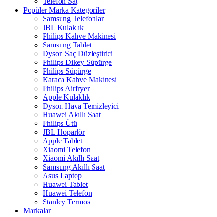
Telefon Sat
Popüler Marka Kategoriler
Samsung Telefonlar
JBL Kulaklık
Philips Kahve Makinesi
Samsung Tablet
Dyson Saç Düzleştirici
Philips Dikey Süpürge
Philips Süpürge
Karaca Kahve Makinesi
Philips Airfryer
Apple Kulaklık
Dyson Hava Temizleyici
Huawei Akıllı Saat
Philips Ütü
JBL Hoparlör
Apple Tablet
Xiaomi Telefon
Xiaomi Akıllı Saat
Samsung Akıllı Saat
Asus Laptop
Huawei Tablet
Huawei Telefon
Stanley Termos
Markalar