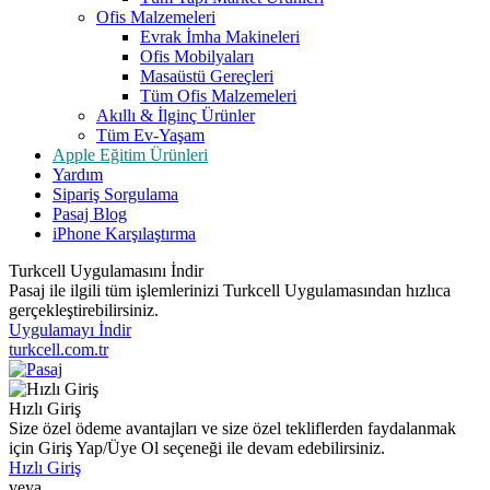
Ofis Malzemeleri
Evrak İmha Makineleri
Ofis Mobilyaları
Masaüstü Gereçleri
Tüm Ofis Malzemeleri
Akıllı & İlginç Ürünler
Tüm Ev-Yaşam
Apple Eğitim Ürünleri
Yardım
Sipariş Sorgulama
Pasaj Blog
iPhone Karşılaştırma
Turkcell Uygulamasını İndir
Pasaj ile ilgili tüm işlemlerinizi Turkcell Uygulamasından hızlıca
gerçekleştirebilirsiniz.
Uygulamayı İndir
turkcell.com.tr
Hızlı Giriş
Size özel ödeme avantajları ve size özel tekliflerden faydalanmak
için Giriş Yap/Üye Ol seçeneği ile devam edebilirsiniz.
Hızlı Giriş
veya