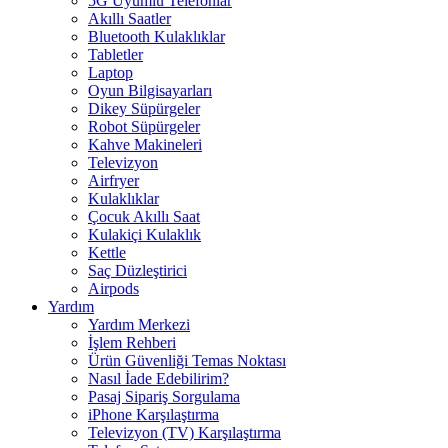
5G Uyumlu Telefonlar
Akıllı Saatler
Bluetooth Kulaklıklar
Tabletler
Laptop
Oyun Bilgisayarları
Dikey Süpürgeler
Robot Süpürgeler
Kahve Makineleri
Televizyon
Airfryer
Kulaklıklar
Çocuk Akıllı Saat
Kulakiçi Kulaklık
Kettle
Saç Düzleştirici
Airpods
Yardım
Yardım Merkezi
İşlem Rehberi
Ürün Güvenliği Temas Noktası
Nasıl İade Edebilirim?
Pasaj Sipariş Sorgulama
iPhone Karşılaştırma
Televizyon (TV) Karşılaştırma