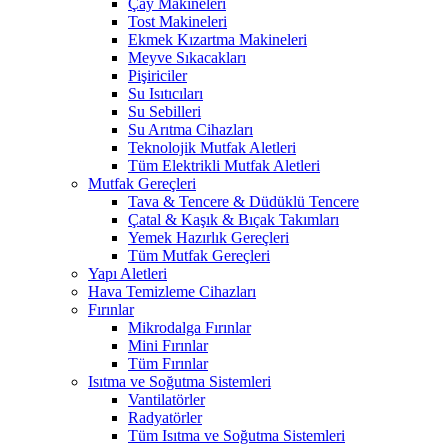
Çay Makineleri
Tost Makineleri
Ekmek Kızartma Makineleri
Meyve Sıkacakları
Pişiriciler
Su Isıtıcıları
Su Sebilleri
Su Arıtma Cihazları
Teknolojik Mutfak Aletleri
Tüm Elektrikli Mutfak Aletleri
Mutfak Gereçleri
Tava & Tencere & Düdüklü Tencere
Çatal & Kaşık & Bıçak Takımları
Yemek Hazırlık Gereçleri
Tüm Mutfak Gereçleri
Yapı Aletleri
Hava Temizleme Cihazları
Fırınlar
Mikrodalga Fırınlar
Mini Fırınlar
Tüm Fırınlar
Isıtma ve Soğutma Sistemleri
Vantilatörler
Radyatörler
Tüm Isıtma ve Soğutma Sistemleri