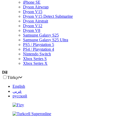
iPhone SE
Dyson Airwrap
Dyson V15
Dyson V15 Detect Submarine
Dyson Airstrait
Dyson V12
Dyson V8
Samsung Galaxy S25
Samsung Galaxy S25 Ultra
PS5 / Playstation 5
PS4 / Playstation 4
Nintendo Switch
Xbox Series S
Xbox Series X
Dil
Türkçe
English
عربى
русский