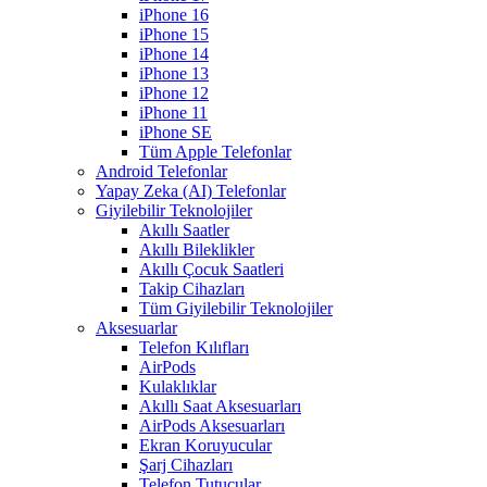
iPhone 16
iPhone 15
iPhone 14
iPhone 13
iPhone 12
iPhone 11
iPhone SE
Tüm Apple Telefonlar
Android Telefonlar
Yapay Zeka (AI) Telefonlar
Giyilebilir Teknolojiler
Akıllı Saatler
Akıllı Bileklikler
Akıllı Çocuk Saatleri
Takip Cihazları
Tüm Giyilebilir Teknolojiler
Aksesuarlar
Telefon Kılıfları
AirPods
Kulaklıklar
Akıllı Saat Aksesuarları
AirPods Aksesuarları
Ekran Koruyucular
Şarj Cihazları
Telefon Tutucular