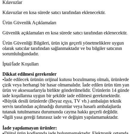
Kılavuzlar
Kılavuzlar en kısa sürede satıcı tarafından eklenecektir.
Ürün Güvenlik Açıklamaları
Güvenlik açıklamaları en kısa sürede satıcı tarafından eklenecektir.
Ürün Güvenliği Bilgileri, ürün için geçerli yönetmeliklere uygun
olarak satıcılar tarafından sağlanmaktadır ve bu bilgiler satıcının
sorumluluğundadır.
İptal/İade Koşulları
Dikkat edilmesi gerekenler
•İade edilecek ürünün orijinal kutusu bozulmamış olmalı, ürünlerde
çizik veya herhangi bir hasar olmamalıdır. İade edilen ürün tüm yan
ürün ve aksesuarlarıyla birlikte gönderilmelidir. Ürünlerin 14 günde
iade koşullarına uygun bir şekilde iade edilmesi gerekmektedir.
•Büyük desili ürünlerde (Beyaz eşya, TV vb.) ambalajın teknik
servis tarafından açılmadığı durumlar veya hasarlı ambalajlarda
tutanak tutulmaması durumunda cayma hakkı geçerli değildir.
•İlgili yasa gereği faturasız iade ve değişim yapılamamaktadır.
İade yapılamayan ürünler:
•Dijital ürün kodlarında iade bulunmamaktadır. Elektronik ortamda