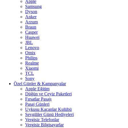
Apple
Samsung
Dyson
Anker
Arzum
Braun
Casper
Huawei
JBL
Lenovo
Omix
Philips
Realme
Xiaomi
TCL
Sony
Özel Günler & Kampanyalar
Apple Eğitim
Düğün ve Çeyiz Paketleri
Fırsatlar Pasajı
Pasaj Günleri
Uykusu Kaçanlar Kulübü
Sevgililer Günü Hediyeleri
Vergisiz Telefonlar
Vergisiz Bilgisayarlar