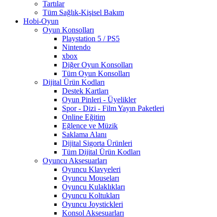
Tartılar
Tüm Sağlık-Kişisel Bakım
Hobi-Oyun
Oyun Konsolları
Playstation 5 / PS5
Nintendo
xbox
Diğer Oyun Konsolları
Tüm Oyun Konsolları
Dijital Ürün Kodları
Destek Kartları
Oyun Pinleri - Üyelikler
Spor - Dizi - Film Yayın Paketleri
Online Eğitim
Eğlence ve Müzik
Saklama Alanı
Dijital Sigorta Ürünleri
Tüm Dijital Ürün Kodları
Oyuncu Aksesuarları
Oyuncu Klavyeleri
Oyuncu Mouseları
Oyuncu Kulaklıkları
Oyuncu Koltukları
Oyuncu Joystickleri
Konsol Aksesuarları