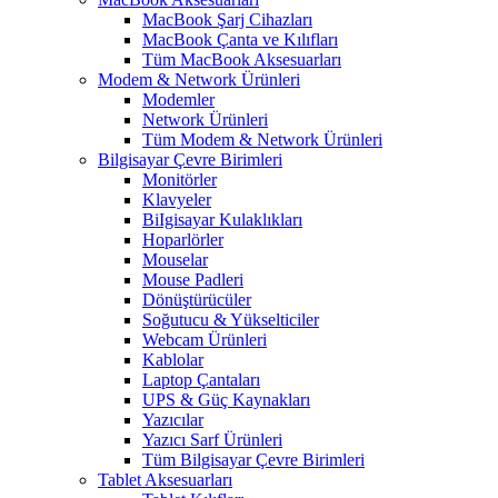
MacBook Şarj Cihazları
MacBook Çanta ve Kılıfları
Tüm MacBook Aksesuarları
Modem & Network Ürünleri
Modemler
Network Ürünleri
Tüm Modem & Network Ürünleri
Bilgisayar Çevre Birimleri
Monitörler
Klavyeler
BiIgisayar Kulaklıkları
Hoparlörler
Mouselar
Mouse Padleri
Dönüştürücüler
Soğutucu & Yükselticiler
Webcam Ürünleri
Kablolar
Laptop Çantaları
UPS & Güç Kaynakları
Yazıcılar
Yazıcı Sarf Ürünleri
Tüm Bilgisayar Çevre Birimleri
Tablet Aksesuarları