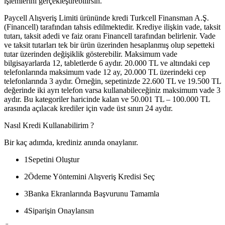
işlemlerini gerçekleştirebilirsin.
Paycell Alışveriş Limiti ürününde kredi Turkcell Finansman A.Ş.
(Financell) tarafından tahsis edilmektedir. Krediye ilişkin vade, taksit
tutarı, taksit adedi ve faiz oranı Financell tarafından belirlenir. Vade
ve taksit tutarları tek bir ürün üzerinden hesaplanmış olup sepetteki
tutar üzerinden değişiklik gösterebilir. Maksimum vade
bilgisayarlarda 12, tabletlerde 6 aydır. 20.000 TL ve altındaki cep
telefonlarında maksimum vade 12 ay, 20.000 TL üzerindeki cep
telefonlarında 3 aydır. Örneğin, sepetinizde 22.600 TL ve 19.500 TL
değerinde iki ayrı telefon varsa kullanabileceğiniz maksimum vade 3
aydır. Bu kategoriler haricinde kalan ve 50.001 TL – 100.000 TL
arasında açılacak krediler için vade üst sınırı 24 aydır.
Nasıl Kredi Kullanabilirim ?
Bir kaç adımda, krediniz anında onaylanır.
1
Sepetini Oluştur
2
Ödeme Yöntemini Alışveriş Kredisi Seç
3
Banka Ekranlarında Başvurunu Tamamla
4
Siparişin Onaylansın