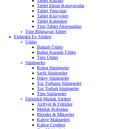
Tablet Kılıfları
Tablet Ekran Koruyucular
Tablet Tutucular
Tablet Klavyeleri
Tablet Kalemleri
Tüm Tablet Aksesuarları
Tüm Bilgisayar-Tablet
Elektrikli Ev Aletleri
Ütüler
Buharlı Ütüler
Buhar Kazanlı Ütüler
Tüm Ütüler
Süpürgeler
Robot Süpürgeler
Şarjlı Süpürgeler
Dikey Süpürgeler
Toz Torbasız Süpürgeler
Toz Torbalı Süpürgeler
Tüm Süpürgeler
Elektrikli Mutfak Aletleri
Airfryer & Fritözler
Mutfak Robotları
Blender & Mikserler
Kahve Makineleri
Kahve Çeşitleri