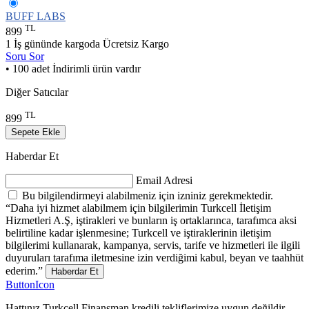
BUFF LABS
TL
899
1 İş gününde kargoda
Ücretsiz Kargo
Soru Sor
• 100 adet İndirimli ürün vardır
Diğer Satıcılar
TL
899
Sepete Ekle
Haberdar Et
Email Adresi
Bu bilgilendirmeyi alabilmeniz için izniniz gerekmektedir.
“Daha iyi hizmet alabilmem için bilgilerimin Turkcell İletişim
Hizmetleri A.Ş, iştirakleri ve bunların iş ortaklarınca, tarafımca aksi
belirtiline kadar işlenmesine; Turkcell ve iştiraklerinin iletişim
bilgilerimi kullanarak, kampanya, servis, tarife ve hizmetleri ile ilgili
duyuruları tarafıma iletmesine izin verdiğimi kabul, beyan ve taahhüt
ederim.”
Haberdar Et
ButtonIcon
Hattınız Turkcell Finansman kredili tekliflerimize uygun değildir.