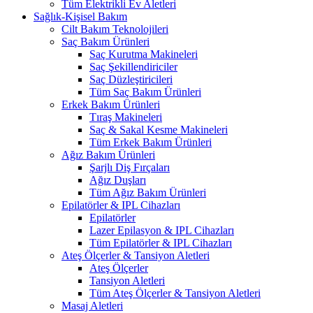
Tüm Elektrikli Ev Aletleri
Sağlık-Kişisel Bakım
Cilt Bakım Teknolojileri
Saç Bakım Ürünleri
Saç Kurutma Makineleri
Saç Şekillendiriciler
Saç Düzleştiricileri
Tüm Saç Bakım Ürünleri
Erkek Bakım Ürünleri
Tıraş Makineleri
Saç & Sakal Kesme Makineleri
Tüm Erkek Bakım Ürünleri
Ağız Bakım Ürünleri
Şarjlı Diş Fırçaları
Ağız Duşları
Tüm Ağız Bakım Ürünleri
Epilatörler & IPL Cihazları
Epilatörler
Lazer Epilasyon & IPL Cihazları
Tüm Epilatörler & IPL Cihazları
Ateş Ölçerler & Tansiyon Aletleri
Ateş Ölçerler
Tansiyon Aletleri
Tüm Ateş Ölçerler & Tansiyon Aletleri
Masaj Aletleri