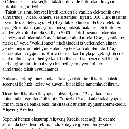
• Ödeme esnasında seçilen taksitlerde vade farkından dolayı tutar
farklılıkları görülebilir.
• Taksit üst sınırı bireysel kredi kartları ile yapılan elektronik eşya
alımlarında (Video, kamera, ses sistemleri, fiyatı 5.000 Türk lirasının
üzerinde olan televizyon vb) 4 ay, tablet alımlarında 6 ay, elektrikli
eşya (Buzdolabı, çamaşır makinesi, bulaşık makinesi, elektrikli ev
aletleri vb.) alımlarında ve fiyatı 5.000 Türk Lirasına kadar olan
televizyon alımlarında 9 ay, bilgisayar alımlarında 12 ay, “yenileme
merkezi” veya “yetkili satıcı” niteliğindeki iş yerlerinden alınan
yenilenmiş ürün niteliğinde olan cep telefonu alımlarında 12 ay
olarak olarak uygulanır. Bireysel kredi kartlarıyla gerçekleştirilecek
telekomünikasyon, hediye kart, hediye çeki ve benzeri şekillerde
herhangi somut bir mal veya hizmeti içermeyen ürünlerin
alımlarında taksit uygulanamaz.
Anlaşmalı olduğumuz bankalarla alışverişini kredi kartına taksit
seçeneği ile hızlı, kolay ve güvenli bir şekilde tamamlayabilirsin.
Ticari kredi kartları ile yapılan alışverişlerde 12 aya kadar taksit
imkanından yararlanabilirsiniz. En fazla 12 aya kadar taksit yapma
imkanı olsa da banka bazlı farklı taksit tutarları uygulanabilmektedir.
Alışveriş Kredisi
Sepetini hemen oluşturup Alışveriş Kredisi seçeneği ile ödeme
adımında taksitlendirebilir, hızlı, kolay ve güvenli bir şekilde