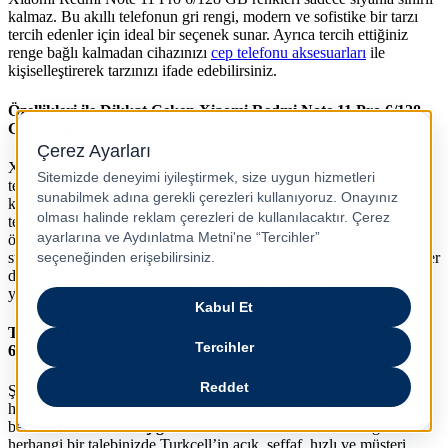
kalmaz. Bu akıllı telefonun gri rengi, modern ve sofistike bir tarzı
tercih edenler için ideal bir seçenek sunar. Ayrıca tercih ettiğiniz
renge bağlı kalmadan cihazınızı
cep telefonu aksesuarları
ile
kişiselleştirerek tarzınızı ifade edebilirsiniz.
Özellikleri ile Dikkat Çeken Xiaomi Redmi Note 11 Pro 6/128
GB’ın Fiyatı Nasıldır?
Xiaomi Redmi Note 11 Pro, kullanıcıların dikkatini çeken yüksek
teknoloji özelliklerini bir araya getirirken aynı zamanda fiyat
konusunda da oldukça
dostça bir yaklaşım
sergiler. Bu akıllı
telefon, 6 GB RAM ve 128 GB depolama alanı gibi güçlü
özellikleriyle günlük kullanım için ihtiyaç duyulan performansı
sunar. Kamera, işlemci gücü, dayanıklılık ve şık tasarım gibi etkenler
de düşünüldüğünde Xiaomi Redmi Note 11 Pro 6/128 GB fiyatı
yüksek performansı uygun bir rakamla sunarak memnuniyeti sağlar.
Telefon Teknolojisinde Yenilik: Xiaomi Redmi Note 11 Pro
6/128 GB Turkcell Pasaj’da!
Şık tasarımıyla dikkat çeken Xiaomi Redmi Note 11 Pro 6/128 GB,
her zevke hitap eden renk seçenekleriyle Turkcell Pasaj’da sizi
bekler.
Turkcell Pasaj garantisi
altında olan bu cihazla ilgili
herhangi bir talebinizde Turkcell’in açık, şeffaf, hızlı ve müşteri