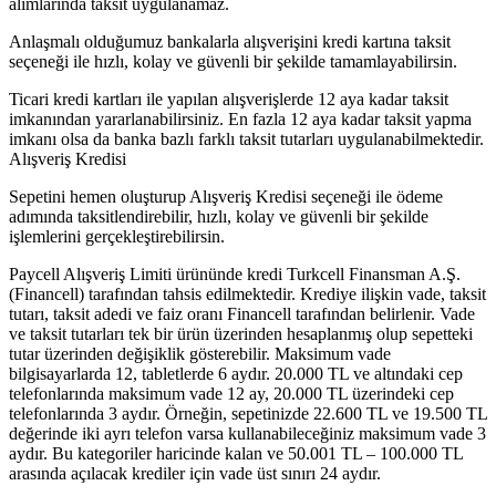
alımlarında taksit uygulanamaz.
Anlaşmalı olduğumuz bankalarla alışverişini kredi kartına taksit
seçeneği ile hızlı, kolay ve güvenli bir şekilde tamamlayabilirsin.
Ticari kredi kartları ile yapılan alışverişlerde 12 aya kadar taksit
imkanından yararlanabilirsiniz. En fazla 12 aya kadar taksit yapma
imkanı olsa da banka bazlı farklı taksit tutarları uygulanabilmektedir.
Alışveriş Kredisi
Sepetini hemen oluşturup Alışveriş Kredisi seçeneği ile ödeme
adımında taksitlendirebilir, hızlı, kolay ve güvenli bir şekilde
işlemlerini gerçekleştirebilirsin.
Paycell Alışveriş Limiti ürününde kredi Turkcell Finansman A.Ş.
(Financell) tarafından tahsis edilmektedir. Krediye ilişkin vade, taksit
tutarı, taksit adedi ve faiz oranı Financell tarafından belirlenir. Vade
ve taksit tutarları tek bir ürün üzerinden hesaplanmış olup sepetteki
tutar üzerinden değişiklik gösterebilir. Maksimum vade
bilgisayarlarda 12, tabletlerde 6 aydır. 20.000 TL ve altındaki cep
telefonlarında maksimum vade 12 ay, 20.000 TL üzerindeki cep
telefonlarında 3 aydır. Örneğin, sepetinizde 22.600 TL ve 19.500 TL
değerinde iki ayrı telefon varsa kullanabileceğiniz maksimum vade 3
aydır. Bu kategoriler haricinde kalan ve 50.001 TL – 100.000 TL
arasında açılacak krediler için vade üst sınırı 24 aydır.