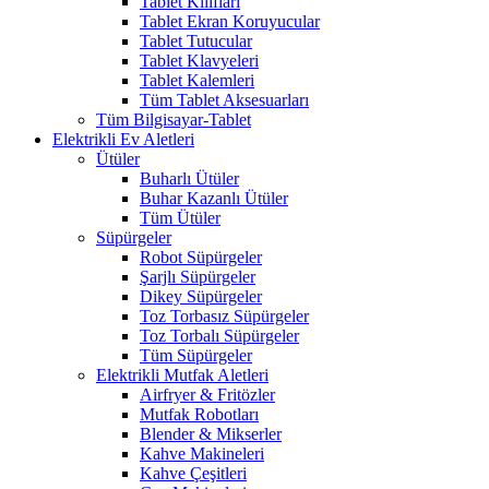
Tablet Kılıfları
Tablet Ekran Koruyucular
Tablet Tutucular
Tablet Klavyeleri
Tablet Kalemleri
Tüm Tablet Aksesuarları
Tüm Bilgisayar-Tablet
Elektrikli Ev Aletleri
Ütüler
Buharlı Ütüler
Buhar Kazanlı Ütüler
Tüm Ütüler
Süpürgeler
Robot Süpürgeler
Şarjlı Süpürgeler
Dikey Süpürgeler
Toz Torbasız Süpürgeler
Toz Torbalı Süpürgeler
Tüm Süpürgeler
Elektrikli Mutfak Aletleri
Airfryer & Fritözler
Mutfak Robotları
Blender & Mikserler
Kahve Makineleri
Kahve Çeşitleri