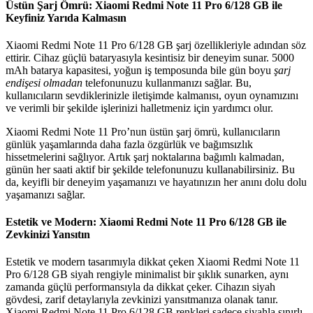
Üstün Şarj Ömrü: Xiaomi Redmi Note 11 Pro 6/128 GB ile
Keyfiniz Yarıda Kalmasın
Xiaomi Redmi Note 11 Pro 6/128 GB şarj özellikleriyle adından söz
ettirir. Cihaz güçlü bataryasıyla kesintisiz bir deneyim sunar. 5000
mAh batarya kapasitesi, yoğun iş temposunda bile gün boyu
şarj
endişesi olmadan
telefonunuzu kullanmanızı sağlar. Bu,
kullanıcıların sevdiklerinizle iletişimde kalmanısı, oyun oynamızını
ve verimli bir şekilde işlerinizi halletmeniz için yardımcı olur.
Xiaomi Redmi Note 11 Pro’nun üstün şarj ömrü, kullanıcıların
günlük yaşamlarında daha fazla özgürlük ve bağımsızlık
hissetmelerini sağlıyor. Artık şarj noktalarına bağımlı kalmadan,
günün her saati aktif bir şekilde telefonunuzu kullanabilirsiniz. Bu
da, keyifli bir deneyim yaşamanızı ve hayatınızın her anını dolu dolu
yaşamanızı sağlar.
Estetik ve Modern: Xiaomi Redmi Note 11 Pro 6/128 GB ile
Zevkinizi Yansıtın
Estetik ve modern tasarımıyla dikkat çeken Xiaomi Redmi Note 11
Pro 6/128 GB siyah rengiyle minimalist bir şıklık sunarken, aynı
zamanda güçlü performansıyla da dikkat çeker. Cihazın siyah
gövdesi, zarif detaylarıyla zevkinizi yansıtmanıza olanak tanır.
Xiaomi Redmi Note 11 Pro 6/128 GB renkleri sadece siyahla sınırlı