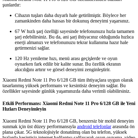
şunlardır:
Cihazın tuşları daha duyarlı hale getirilmiştir. Böylece her
zamankinden daha hassas bir dokunuş deneyimi yaşarsınız.
67 W hızlı şarj özelliği sayesinde telefonunuzu hızla tamamen
şarj edebilirsiniz. Bu da, ani şarj ihtiyacınız olduğunda hızlıca
enerji almanızı ve telefonunuzu tekrar kullanıma hazır hale
getirmenizi sağlar.
120 Hz yenileme hızı, menü arası geçişlerde ve oyun
oynarken fark edilir bir kalite sunar. Bu özellik ekranın
akıcılığını artırır ve görsel deneyimi zenginleştirir.
Xiaomi Redmi Note 11 Pro 6/128 GB tüm ihtiyaçlara uygun olarak
tasarlanmış yüksek performans ve kesintisiz deneyim sağlar. Bu
özellikler sayesinde günlük yaşamınızda daha verimli olabilirsiniz.
Etkili Performans: Xiaomi Redmi Note 11 Pro 6/128 GB ile Yeni
Hızları Deneyimleyin
Xiaomi Redmi Note 11 Pro 6/128 GB, benzersiz bir mobil deneyim
sunmak için üst düzey performansıyla
android telefonlar
arasında ön
plana çıkar. 5G teknolojisiyle donatılmış olan bu telefon, yüksek
hızlarda kesintisiz internet bağlantısı sağlayarak oyun oynama, video