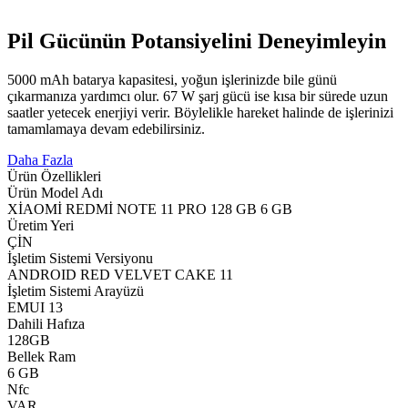
Pil Gücünün Potansiyelini Deneyimleyin
5000 mAh batarya kapasitesi, yoğun işlerinizde bile günü
çıkarmanıza yardımcı olur. 67 W şarj gücü ise kısa bir sürede uzun
saatler yetecek enerjiyi verir. Böylelikle hareket halinde de işlerinizi
tamamlamaya devam edebilirsiniz.
Daha Fazla
Ürün Özellikleri
Ürün Model Adı
XİAOMİ REDMİ NOTE 11 PRO 128 GB 6 GB
Üretim Yeri
ÇİN
İşletim Sistemi Versiyonu
ANDROID RED VELVET CAKE 11
İşletim Sistemi Arayüzü
EMUI 13
Dahili Hafıza
128GB
Bellek Ram
6 GB
Nfc
VAR