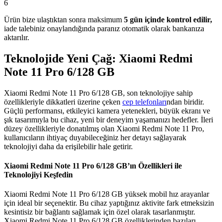
6
Ürün bize ulaştıktan sonra maksimum
5 gün içinde kontrol edilir,
iade talebiniz onaylandığında paranız otomatik olarak bankanıza
aktarılır.
Teknolojide Yeni Çağ: Xiaomi Redmi
Note 11 Pro 6/128 GB
Xiaomi Redmi Note 11 Pro 6/128 GB, son teknolojiye sahip
özellikleriyle dikkatleri üzerine çeken
cep telefonları
ndan biridir.
Güçlü performansı, etkileyici kamera yetenekleri, büyük ekranı ve
şık tasarımıyla bu cihaz, yeni bir deneyim yaşamanızı hedefler. İleri
düzey özellikleriyle donatılmış olan Xiaomi Redmi Note 11 Pro,
kullanıcıların ihtiyaç duyabileceğiniz her detayı sağlayarak
teknolojiyi daha da erişilebilir hale getirir.
Xiaomi Redmi Note 11 Pro 6/128 GB’ın Özellikleri ile
Teknolojiyi Keşfedin
Xiaomi Redmi Note 11 Pro 6/128 GB yüksek mobil hız arayanlar
için ideal bir seçenektir. Bu cihaz yaptığınız aktivite fark etmeksizin
kesintisiz bir bağlantı sağlamak için özel olarak tasarlanmıştır.
Xiaomi Redmi Note 11 Pro 6/128 GB özelliklerinden bazıları