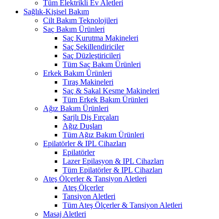
Tüm Elektrikli Ev Aletleri
Sağlık-Kişisel Bakım
Cilt Bakım Teknolojileri
Saç Bakım Ürünleri
Saç Kurutma Makineleri
Saç Şekillendiriciler
Saç Düzleştiricileri
Tüm Saç Bakım Ürünleri
Erkek Bakım Ürünleri
Tıraş Makineleri
Saç & Sakal Kesme Makineleri
Tüm Erkek Bakım Ürünleri
Ağız Bakım Ürünleri
Şarjlı Diş Fırçaları
Ağız Duşları
Tüm Ağız Bakım Ürünleri
Epilatörler & IPL Cihazları
Epilatörler
Lazer Epilasyon & IPL Cihazları
Tüm Epilatörler & IPL Cihazları
Ateş Ölçerler & Tansiyon Aletleri
Ateş Ölçerler
Tansiyon Aletleri
Tüm Ateş Ölçerler & Tansiyon Aletleri
Masaj Aletleri