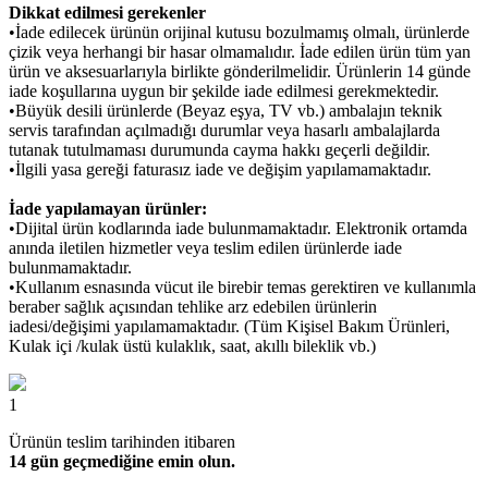
Dikkat edilmesi gerekenler
•İade edilecek ürünün orijinal kutusu bozulmamış olmalı, ürünlerde
çizik veya herhangi bir hasar olmamalıdır. İade edilen ürün tüm yan
ürün ve aksesuarlarıyla birlikte gönderilmelidir. Ürünlerin 14 günde
iade koşullarına uygun bir şekilde iade edilmesi gerekmektedir.
•Büyük desili ürünlerde (Beyaz eşya, TV vb.) ambalajın teknik
servis tarafından açılmadığı durumlar veya hasarlı ambalajlarda
tutanak tutulmaması durumunda cayma hakkı geçerli değildir.
•İlgili yasa gereği faturasız iade ve değişim yapılamamaktadır.
İade yapılamayan ürünler:
•Dijital ürün kodlarında iade bulunmamaktadır. Elektronik ortamda
anında iletilen hizmetler veya teslim edilen ürünlerde iade
bulunmamaktadır.
•Kullanım esnasında vücut ile birebir temas gerektiren ve kullanımla
beraber sağlık açısından tehlike arz edebilen ürünlerin
iadesi/değişimi yapılamamaktadır. (Tüm Kişisel Bakım Ürünleri,
Kulak içi /kulak üstü kulaklık, saat, akıllı bileklik vb.)
1
Ürünün teslim tarihinden itibaren
14 gün geçmediğine emin olun.