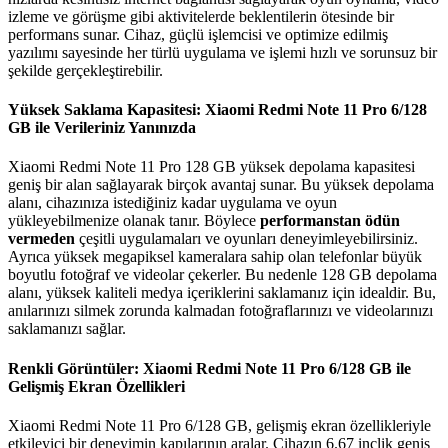
izleme ve görüşme gibi aktivitelerde beklentilerin ötesinde bir
performans sunar. Cihaz, güçlü işlemcisi ve optimize edilmiş
yazılımı sayesinde her türlü uygulama ve işlemi hızlı ve sorunsuz bir
şekilde gerçekleştirebilir.
Yüksek Saklama Kapasitesi: Xiaomi Redmi Note 11 Pro 6/128
GB ile Verileriniz Yanınızda
Xiaomi Redmi Note 11 Pro 128 GB yüksek depolama kapasitesi
geniş bir alan sağlayarak birçok avantaj sunar. Bu yüksek depolama
alanı, cihazınıza istediğiniz kadar uygulama ve oyun
yükleyebilmenize olanak tanır. Böylece
performanstan ödün
vermeden
çeşitli uygulamaları ve oyunları deneyimleyebilirsiniz.
Ayrıca yüksek megapiksel kameralara sahip olan telefonlar büyük
boyutlu fotoğraf ve videolar çekerler. Bu nedenle 128 GB depolama
alanı, yüksek kaliteli medya içeriklerini saklamanız için idealdir. Bu,
anılarınızı silmek zorunda kalmadan fotoğraflarınızı ve videolarınızı
saklamanızı sağlar.
Renkli Görüntüler: Xiaomi Redmi Note 11 Pro 6/128 GB ile
Gelişmiş Ekran Özellikleri
Xiaomi Redmi Note 11 Pro 6/128 GB, gelişmiş ekran özellikleriyle
etkileyici bir deneyimin kapılarının aralar. Cihazın 6.67 inçlik geniş