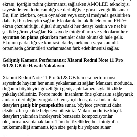
ekranı, içeriğin tadını çıkarmanızı sağlarken AMOLED teknolojisi
sayesinde renklerin canlılığı ve derinliğiyle görsel zenginlik sunar.
Bu, film izlerken, oyun oynarken veya sosyal medyada gezinirken
daha iyi bir deneyim sağlar. Ek olarak, bu akıllı telefonun FHD+
ekran çözünürlüğü, dijital dünyadaki her detayı keskin ve net bir
şekilde görmeyi sağlar. Bu sayede fotoğrafların ve videoların
her
ayrıntısı ön plana çıkarken
metinler daha okunaklı hale gelir.
Ekranın parlaklığı ve kontrastı da dış mekanda veya karanlık
ortamlarda görüntüleri zorlanmadan fark edebilmenizi sağlar.
Gelişmiş Kamera Performansı: Xiaomi Redmi Note 11 Pro
6/128 GB ile Hayatı Yakalayın
Xiaomi Redmi Note 11 Pro 6/128 GB kamera performansı
sayesinde hayatın her anını yakalamanızı sağlar. Manzara modunda,
doğanın büyüleyici güzelliğini geniş açılı kamerasıyla titizlikle
yakalayabilirsiniz. Portre modu, insanların öne çıkmasını sağlayarak
anıların derinliğini vurgular. Geniş açılı lens, dar alanlardaki
detayları
geniş bir perspektifte
sunar, böylece çevrenizi daha
eksiksiz bir şekilde belgeleyebilirsiniz. Makro modu ise küçük
detayları yakından inceleyerek benzersiz kompozisyonlar
oluşturmanıza olanak tanır. Tüm bu özellikler, her fotoğrafta
mükemmelliği aramanız için size geniş bir yelpaze sunar.