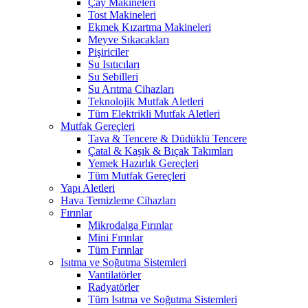
Çay Makineleri
Tost Makineleri
Ekmek Kızartma Makineleri
Meyve Sıkacakları
Pişiriciler
Su Isıtıcıları
Su Sebilleri
Su Arıtma Cihazları
Teknolojik Mutfak Aletleri
Tüm Elektrikli Mutfak Aletleri
Mutfak Gereçleri
Tava & Tencere & Düdüklü Tencere
Çatal & Kaşık & Bıçak Takımları
Yemek Hazırlık Gereçleri
Tüm Mutfak Gereçleri
Yapı Aletleri
Hava Temizleme Cihazları
Fırınlar
Mikrodalga Fırınlar
Mini Fırınlar
Tüm Fırınlar
Isıtma ve Soğutma Sistemleri
Vantilatörler
Radyatörler
Tüm Isıtma ve Soğutma Sistemleri