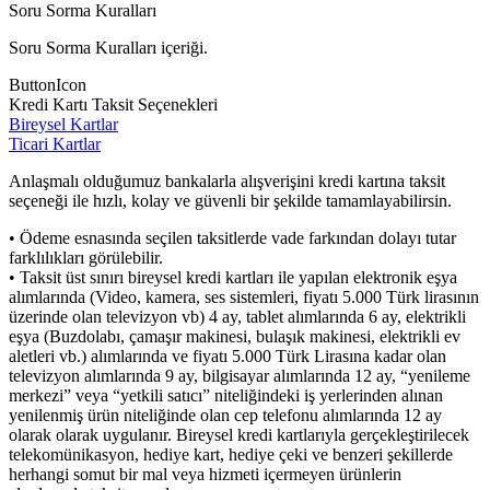
Soru Sorma Kuralları
Soru Sorma Kuralları içeriği.
ButtonIcon
Kredi Kartı Taksit Seçenekleri
Bireysel Kartlar
Ticari Kartlar
Anlaşmalı olduğumuz bankalarla alışverişini kredi kartına taksit
seçeneği ile hızlı, kolay ve güvenli bir şekilde tamamlayabilirsin.
• Ödeme esnasında seçilen taksitlerde vade farkından dolayı tutar
farklılıkları görülebilir.
• Taksit üst sınırı bireysel kredi kartları ile yapılan elektronik eşya
alımlarında (Video, kamera, ses sistemleri, fiyatı 5.000 Türk lirasının
üzerinde olan televizyon vb) 4 ay, tablet alımlarında 6 ay, elektrikli
eşya (Buzdolabı, çamaşır makinesi, bulaşık makinesi, elektrikli ev
aletleri vb.) alımlarında ve fiyatı 5.000 Türk Lirasına kadar olan
televizyon alımlarında 9 ay, bilgisayar alımlarında 12 ay, “yenileme
merkezi” veya “yetkili satıcı” niteliğindeki iş yerlerinden alınan
yenilenmiş ürün niteliğinde olan cep telefonu alımlarında 12 ay
olarak olarak uygulanır. Bireysel kredi kartlarıyla gerçekleştirilecek
telekomünikasyon, hediye kart, hediye çeki ve benzeri şekillerde
herhangi somut bir mal veya hizmeti içermeyen ürünlerin