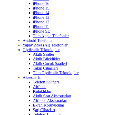
iPhone 16
iPhone 15
iPhone 14
iPhone 13
iPhone 12
iPhone 11
iPhone SE
Tüm Apple Telefonlar
Android Telefonlar
Yapay Zeka (AI) Telefonlar
Giyilebilir Teknolojiler
Akıllı Saatler
Akıllı Bileklikler
Akıllı Çocuk Saatleri
Takip Cihazları
Tüm Giyilebilir Teknolojiler
Aksesuarlar
Telefon Kılıfları
AirPods
Kulaklıklar
Akıllı Saat Aksesuarları
AirPods Aksesuarları
Ekran Koruyucular
Şarj Cihazları
Telefon Tutucular