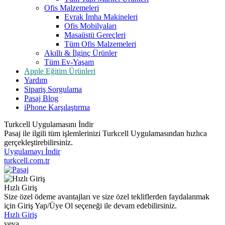
Ofis Malzemeleri
Evrak İmha Makineleri
Ofis Mobilyaları
Masaüstü Gereçleri
Tüm Ofis Malzemeleri
Akıllı & İlginç Ürünler
Tüm Ev-Yaşam
Apple Eğitim Ürünleri
Yardım
Sipariş Sorgulama
Pasaj Blog
iPhone Karşılaştırma
Turkcell Uygulamasını İndir
Pasaj ile ilgili tüm işlemlerinizi Turkcell Uygulamasından hızlıca
gerçekleştirebilirsiniz.
Uygulamayı İndir
turkcell.com.tr
Hızlı Giriş
Size özel ödeme avantajları ve size özel tekliflerden faydalanmak
için Giriş Yap/Üye Ol seçeneği ile devam edebilirsiniz.
Hızlı Giriş
veya