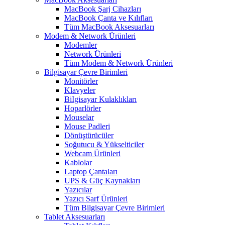
MacBook Şarj Cihazları
MacBook Çanta ve Kılıfları
Tüm MacBook Aksesuarları
Modem & Network Ürünleri
Modemler
Network Ürünleri
Tüm Modem & Network Ürünleri
Bilgisayar Çevre Birimleri
Monitörler
Klavyeler
BiIgisayar Kulaklıkları
Hoparlörler
Mouselar
Mouse Padleri
Dönüştürücüler
Soğutucu & Yükselticiler
Webcam Ürünleri
Kablolar
Laptop Çantaları
UPS & Güç Kaynakları
Yazıcılar
Yazıcı Sarf Ürünleri
Tüm Bilgisayar Çevre Birimleri
Tablet Aksesuarları