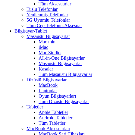
Tüm Aksesuarlar
Tuşlu Telefonlar
Yenilenmiş Telefonlar
5G Uyumlu Telefonlar
Tüm Cep Telefonu-Aksesuar
Bilgisayar-Tablet
Masaüstü Bilgisayarlar
Mac mini
iMac
Mac Studio
All-in-One Bilgisayarlar
Masaüstü Bilgisayarlar
Kasalar
Tüm Masaüstü Bilgisayarlar
Dizüstü Bilgisayarlar
MacBook
Laptoplar
Oyun Bilgisayarları
Tüm Dizüstü Bilgisayarlar
Tabletler
Apple Tabletler
Android Tabletler
Tüm Tabletler
MacBook Aksesuarları
MacBook Şarj Cihazları