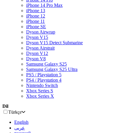
iPhone 14 Pro Max
iPhone 13
iPhone 12
iPhone 11
iPhone SE
Dyson Airwrap
Dyson V15
Dyson V15 Detect Submarine
Dyson Airstrait
Dyson V12
Dyson V8
Samsung Galaxy S25
Samsung Galaxy S25 Ultra
PS5 / Playstation 5
PS4 / Playstation 4
Nintendo Switch
Xbox Series S
Xbox Series X
Dil
Türkçe
English
عربى