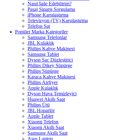
Nasıl İade Edebilirim?
Pasaj Sipariş Sorgulama
iPhone Karşılaştırma
Televizyon (TV) Karşılaştırma
Telefon Sat
Popüler Marka Kategoriler
Samsung Telefonlar
JBL Kulaklık
Philips Kahve Makinesi
Samsung Tablet
Dyson Saç Düzleştirici
Philips Dikey Süpürge
Philips Süpürge
Karaca Kahve Makinesi
Philips Airfryer
Apple Kulaklık
Dyson Hava Temizleyici
Huawei Akıllı Saat
Philips Ütü
JBL Hoparlör
Apple Tablet
Xiaomi Telefon
Xiaomi Akıllı Saat
Samsung Akıllı Saat
Asus Laptop