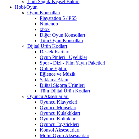
Tüm Sağlık-Kişisel Bakım
Hobi-Oyun
Oyun Konsolları
Playstation 5 / PS5
Nintendo
xbox
Diğer Oyun Konsolları
Tüm Oyun Konsolları
Dijital Ürün Kodları
Destek Kartları
Oyun Pinleri - Üyelikler
Spor - Dizi - Film Yayın Paketleri
Online Eğitim
Eğlence ve Müzik
Saklama Alanı
Dijital Sigorta Ürünleri
Tüm Dijital Ürün Kodları
Oyuncu Aksesuarları
Oyuncu Klavyeleri
Oyuncu Mouseları
Oyuncu Kulaklıkları
Oyuncu Koltukları
Oyuncu Joystickleri
Konsol Aksesuarları
Mobil Oyun Aksesuarları