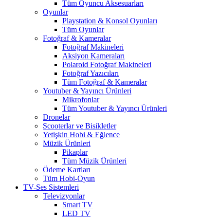
Tüm Oyuncu Aksesuarları
Oyunlar
Playstation & Konsol Oyunları
Tüm Oyunlar
Fotoğraf & Kameralar
Fotoğraf Makineleri
Aksiyon Kameraları
Polaroid Fotoğraf Makineleri
Fotoğraf Yazıcıları
Tüm Fotoğraf & Kameralar
Youtuber & Yayıncı Ürünleri
Mikrofonlar
Tüm Youtuber & Yayıncı Ürünleri
Dronelar
Scooterlar ve Bisikletler
Yetişkin Hobi & Eğlence
Müzik Ürünleri
Pikaplar
Tüm Müzik Ürünleri
Ödeme Kartları
Tüm Hobi-Oyun
TV-Ses Sistemleri
Televizyonlar
Smart TV
LED TV