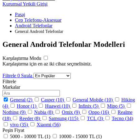
Kurumsal Yetkili Girişi
Pasaj
Cep Telefonu-Aksesuar
Android Telefonlar
General Android Telefonlar
General Android Telefonlar Modelleri
Karşılaştırma Modu
Karşılaştırma için en az iki cihaz seçmelisiniz.
Filtrele
0
Sırala
Filtrele
Markalar
General (
2
)
Casper (
10
)
General Mobile (
10
)
Hiking
(
4
)
Honor (
1
)
Huawei (
10
)
Infinix (
5
)
Mipo (
5
)
Nothing (
9
)
Nubia (
8
)
Omix (
9
)
Oppo (
16
)
Realme
(
18
)
Reeder (
8
)
Samsung (
115
)
TCL (
3
)
Tecno (
34
)
vivo (
35
)
Xiaomi (
56
)
Peşin Fiyat
5000 - 10000 TL (
1
)
10000 - 15000 TL (
1
)