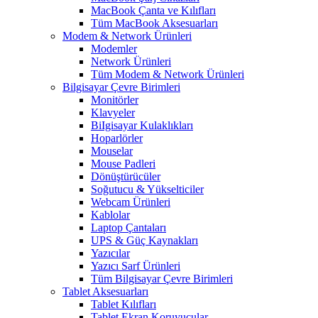
MacBook Çanta ve Kılıfları
Tüm MacBook Aksesuarları
Modem & Network Ürünleri
Modemler
Network Ürünleri
Tüm Modem & Network Ürünleri
Bilgisayar Çevre Birimleri
Monitörler
Klavyeler
BiIgisayar Kulaklıkları
Hoparlörler
Mouselar
Mouse Padleri
Dönüştürücüler
Soğutucu & Yükselticiler
Webcam Ürünleri
Kablolar
Laptop Çantaları
UPS & Güç Kaynakları
Yazıcılar
Yazıcı Sarf Ürünleri
Tüm Bilgisayar Çevre Birimleri
Tablet Aksesuarları
Tablet Kılıfları
Tablet Ekran Koruyucular