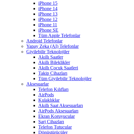
iPhone 15
iPhone 14
iPhone 13
iPhone 12
iPhone 11
iPhone SE
Tüm Apple Telefonlar
Android Telefonlar
Yapay Zeka (AI) Telefonlar
Giyilebilir Teknolojiler
Akıllı Saatler
Akıllı Bileklikler
Akıllı Çocuk Saatleri
Takip Cihazları
Tüm Giyilebilir Teknolojiler
Aksesuarlar
Telefon Kılıfları
AirPods
Kulaklıklar
Akıllı Saat Aksesuarları
AirPods Aksesuarları
Ekran Koruyucular
Şarj Cihazları
Telefon Tutucular
Dönüştürücüler