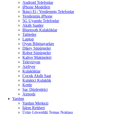
Android Telefonlar
iPhone Modelleri
İkinci El / Yenilenmiş Telefonlar
Yenilenmiş iPhone
5G Uyumlu Telefonlar
Akıllı Saatler
Bluetooth Kulaklıklar
Tabletler
Laptop
Oyun Bilgisayarları
Dikey Süpürgeler
Robot Süpürgeler
Kahve Makineleri
Televizyon
Airfryer
Kulaklıklar
Çocuk Akıllı Saat
Kulakiçi Kulaklık
Kettle
Saç Düzleştirici
Airpods
Yardım
Yardım Merkezi
İşlem Rehberi
Ürün Güvenliği Temas Noktası