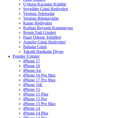
Uykusu Kaçanlar Kulübü
Sevgililer Günü Hediyeleri
Vergisiz Telefonlar
Vergisiz Bilgisayarlar
Karne Hediyeleri
Kurban Bayramı Kampanyası
Resmi Tatil Günleri
Pasaj Ödeme Teklifleri
Anneler Günü Hediyeleri
Babalar Günü
Taksitli Harikalar Diyarı
Popüler Ürünler
iPhone 17
iPhone 16
iPhone Air
iPhone 16 Pro Max
iPhone 17 Pro Max
iPhone 16E
iPhone 15
iPhone 15 Plus
iPhone 15 Pro
iPhone 15 Pro Max
iPhone 14
iPhone 14 Plus
iPhone 14 Pro