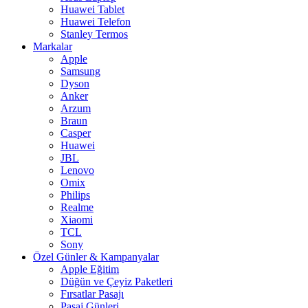
Huawei Tablet
Huawei Telefon
Stanley Termos
Markalar
Apple
Samsung
Dyson
Anker
Arzum
Braun
Casper
Huawei
JBL
Lenovo
Omix
Philips
Realme
Xiaomi
TCL
Sony
Özel Günler & Kampanyalar
Apple Eğitim
Düğün ve Çeyiz Paketleri
Fırsatlar Pasajı
Pasaj Günleri