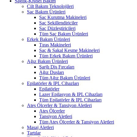
Sağlık-Kişisel Bakım
Cilt Bakım Teknolojileri
Saç Bakım Ürünleri
Saç Kurutma Makineleri
Saç Şekillendiriciler
Saç Düzleştiricileri
Tüm Saç Bakım Ürünleri
Erkek Bakım Ürünleri
Tıraş Makineleri
Saç & Sakal Kesme Makineleri
Tüm Erkek Bakım Ürünleri
Ağız Bakım Ürünleri
Şarjlı Diş Fırçaları
Ağız Duşları
Tüm Ağız Bakım Ürünleri
Epilatörler & IPL Cihazları
Epilatörler
Lazer Epilasyon & IPL Cihazları
Tüm Epilatörler & IPL Cihazları
Ateş Ölçerler & Tansiyon Aletleri
Ateş Ölçerler
Tansiyon Aletleri
Tüm Ateş Ölçerler & Tansiyon Aletleri
Masaj Aletleri
Tartılar