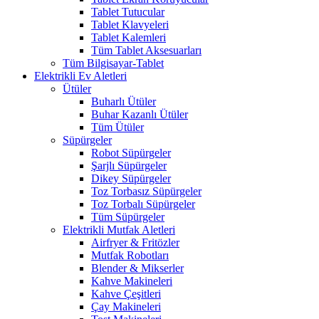
Tablet Tutucular
Tablet Klavyeleri
Tablet Kalemleri
Tüm Tablet Aksesuarları
Tüm Bilgisayar-Tablet
Elektrikli Ev Aletleri
Ütüler
Buharlı Ütüler
Buhar Kazanlı Ütüler
Tüm Ütüler
Süpürgeler
Robot Süpürgeler
Şarjlı Süpürgeler
Dikey Süpürgeler
Toz Torbasız Süpürgeler
Toz Torbalı Süpürgeler
Tüm Süpürgeler
Elektrikli Mutfak Aletleri
Airfryer & Fritözler
Mutfak Robotları
Blender & Mikserler
Kahve Makineleri
Kahve Çeşitleri
Çay Makineleri