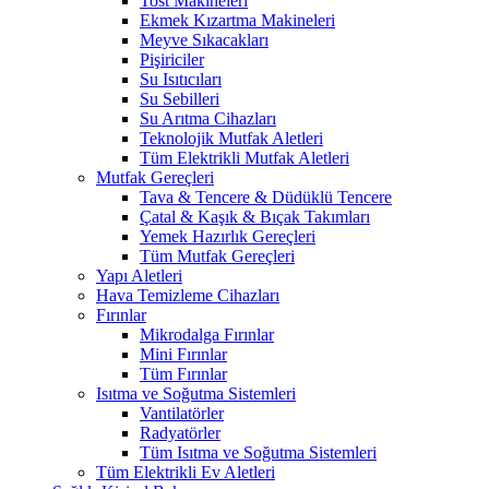
Tost Makineleri
Ekmek Kızartma Makineleri
Meyve Sıkacakları
Pişiriciler
Su Isıtıcıları
Su Sebilleri
Su Arıtma Cihazları
Teknolojik Mutfak Aletleri
Tüm Elektrikli Mutfak Aletleri
Mutfak Gereçleri
Tava & Tencere & Düdüklü Tencere
Çatal & Kaşık & Bıçak Takımları
Yemek Hazırlık Gereçleri
Tüm Mutfak Gereçleri
Yapı Aletleri
Hava Temizleme Cihazları
Fırınlar
Mikrodalga Fırınlar
Mini Fırınlar
Tüm Fırınlar
Isıtma ve Soğutma Sistemleri
Vantilatörler
Radyatörler
Tüm Isıtma ve Soğutma Sistemleri
Tüm Elektrikli Ev Aletleri