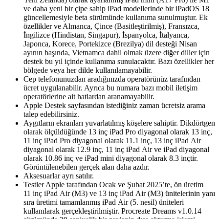
ve daha yeni bir çipe sahip iPad modellerinde bir iPadOS 18
güncellemesiyle beta sürümünde kullanıma sunulmuştur. Ek
özellikler ve Almanca, Çince (Basitleştirilmiş), Fransızca,
İngilizce (Hindistan, Singapur), İspanyolca, İtalyanca,
Japonca, Korece, Portekizce (Brezilya) dil desteği Nisan
ayının başında, Vietnamca dahil olmak üzere diğer diller için
destek bu yıl içinde kullanıma sunulacaktır. Bazı özellikler her
bölgede veya her dilde kullanılamayabilir.
Cep telefonunuzdan aradığınızda operatörünüz tarafından
ücret uygulanabilir. Ayrıca bu numara bazı mobil iletişim
operatörlerine ait hatlardan aranamayabilir.
Apple Destek sayfasından istediğiniz zaman ücretsiz arama
talep edebilirsiniz.
Aygıtların ekranları yuvarlatılmış köşelere sahiptir. Dikdörtgen
olarak ölçüldüğünde 13 inç iPad Pro diyagonal olarak 13 inç,
11 inç iPad Pro diyagonal olarak 11.1 inç, 13 inç iPad Air
diyagonal olarak 12.9 inç, 11 inç iPad Air ve iPad diyagonal
olarak 10.86 inç ve iPad mini diyagonal olarak 8.3 inçtir.
Görüntülenebilen gerçek alan daha azdır.
Aksesuarlar ayrı satılır.
Testler Apple tarafından Ocak ve Şubat 2025’te, ön üretim
11 inç iPad Air (M3) ve 13 inç iPad Air (M3) ünitelerinin yanı
sıra üretimi tamamlanmış iPad Air (5. nesil) üniteleri
kullanılarak gerçekleştirilmiştir. Procreate Dreams v1.0.14