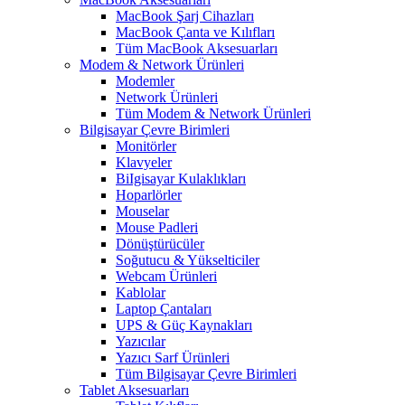
MacBook Şarj Cihazları
MacBook Çanta ve Kılıfları
Tüm MacBook Aksesuarları
Modem & Network Ürünleri
Modemler
Network Ürünleri
Tüm Modem & Network Ürünleri
Bilgisayar Çevre Birimleri
Monitörler
Klavyeler
BiIgisayar Kulaklıkları
Hoparlörler
Mouselar
Mouse Padleri
Dönüştürücüler
Soğutucu & Yükselticiler
Webcam Ürünleri
Kablolar
Laptop Çantaları
UPS & Güç Kaynakları
Yazıcılar
Yazıcı Sarf Ürünleri
Tüm Bilgisayar Çevre Birimleri
Tablet Aksesuarları