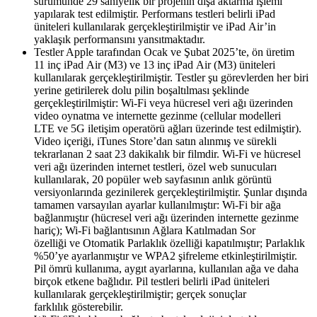
sürümünde 29 saniyelik bir projenin dışa aktarma işlemi
yapılarak test edilmiştir. Performans testleri belirli iPad
üniteleri kullanılarak gerçekleştirilmiştir ve iPad Air’in
yaklaşık performansını yansıtmaktadır.
Testler Apple tarafından Ocak ve Şubat 2025’te, ön üretim
11 inç iPad Air (M3) ve 13 inç iPad Air (M3) üniteleri
kullanılarak gerçekleştirilmiştir. Testler şu görevlerden her biri
yerine getirilerek dolu pilin boşaltılması şeklinde
gerçekleştirilmiştir: Wi‑Fi veya hücresel veri ağı üzerinden
video oynatma ve internette gezinme (cellular modelleri
LTE ve 5G iletişim operatörü ağları üzerinde test edilmiştir).
Video içeriği, iTunes Store’dan satın alınmış ve sürekli
tekrarlanan 2 saat 23 dakikalık bir filmdir. Wi‑Fi ve hücresel
veri ağı üzerinden internet testleri, özel web sunucuları
kullanılarak, 20 popüler web sayfasının anlık görüntü
versiyonlarında gezinilerek gerçekleştirilmiştir. Şunlar dışında
tamamen varsayılan ayarlar kullanılmıştır: Wi‑Fi bir ağa
bağlanmıştır (hücresel veri ağı üzerinden internette gezinme
hariç); Wi‑Fi bağlantısının Ağlara Katılmadan Sor
özelliği ve Otomatik Parlaklık özelliği kapatılmıştır; Parlaklık
%50’ye ayarlanmıştır ve WPA2 şifreleme etkinleştirilmiştir.
Pil ömrü kullanıma, aygıt ayarlarına, kullanılan ağa ve daha
birçok etkene bağlıdır. Pil testleri belirli iPad üniteleri
kullanılarak gerçekleştirilmiştir; gerçek sonuçlar
farklılık gösterebilir.