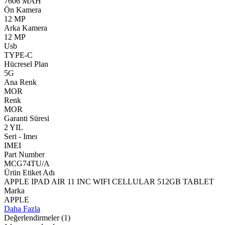
7606 MAH
Ön Kamera
12 MP
Arka Kamera
12 MP
Usb
TYPE-C
Hücresel Plan
5G
Ana Renk
MOR
Renk
MOR
Garanti Süresi
2 YIL
Seri - Imeı
IMEI
Part Number
MCG74TU/A
Ürün Etiket Adı
APPLE IPAD AIR 11 INC WIFI CELLULAR 512GB TABLET
Marka
APPLE
Daha Fazla
Değerlendirmeler
(1)