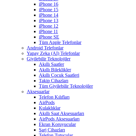
iPhone 16
iPhone 15
iPhone 14
iPhone 13
iPhone 12
iPhone 11
iPhone SE
Tüm Apple Telefonlar
Android Telefonlar
Yapay Zeka (AI) Telefonlar
Giyilebilir Teknolojiler
Akıllı Saatler
Akıllı Bileklikler
Akıllı Çocuk Saatleri
Takip Cihazları
Tüm Giyilebilir Teknolojiler
Aksesuarlar
Telefon Kılıfları
AirPods
Kulaklıklar
Akıllı Saat Aksesuarları
AirPods Aksesuarları
Ekran Koruyucular
Şarj Cihazları
Telefon Tutucular