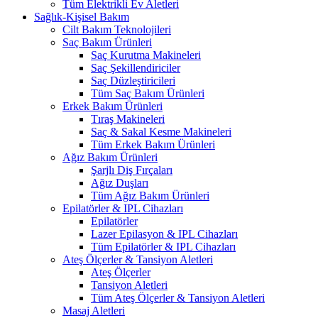
Tüm Elektrikli Ev Aletleri
Sağlık-Kişisel Bakım
Cilt Bakım Teknolojileri
Saç Bakım Ürünleri
Saç Kurutma Makineleri
Saç Şekillendiriciler
Saç Düzleştiricileri
Tüm Saç Bakım Ürünleri
Erkek Bakım Ürünleri
Tıraş Makineleri
Saç & Sakal Kesme Makineleri
Tüm Erkek Bakım Ürünleri
Ağız Bakım Ürünleri
Şarjlı Diş Fırçaları
Ağız Duşları
Tüm Ağız Bakım Ürünleri
Epilatörler & IPL Cihazları
Epilatörler
Lazer Epilasyon & IPL Cihazları
Tüm Epilatörler & IPL Cihazları
Ateş Ölçerler & Tansiyon Aletleri
Ateş Ölçerler
Tansiyon Aletleri
Tüm Ateş Ölçerler & Tansiyon Aletleri
Masaj Aletleri