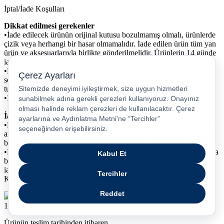
İptal/İade Koşulları
Dikkat edilmesi gerekenler
•İade edilecek ürünün orijinal kutusu bozulmamış olmalı, ürünlerde
çizik veya herhangi bir hasar olmamalıdır. İade edilen ürün tüm yan
ürün ve aksesuarlarıyla birlikte gönderilmelidir. Ürünlerin 14 günde
iade koşullarına uygun bir şekilde iade edilmesi gerekmektedir.
•Büyük desili ürünlerde (Beyaz eşya, TV vb.) ambalajın teknik
servis tarafından açılmadığı durumlar veya hasarlı ambalajlarda
tutanak tutulmaması durumunda cayma hakkı geçerli değildir.
•İlgili yasa gereği faturasız iade ve değişim yapılamamaktadır.
İade yapılamayan ürünler:
•Dijital ürün kodlarında iade bulunmamaktadır. Elektronik ortamda
anında iletilen hizmetler veya teslim edilen ürünlerde iade
bulunmamaktadır.
•Kullanım esnasında vücut ile birebir temas gerektiren ve kullanımla
beraber sağlık açısından tehlike arz edebilen ürünlerin
iadesi/değişimi yapılamamaktadır. (Tüm Kişisel Bakım Ürünleri,
Kulak içi /kulak üstü kulaklık, saat, akıllı bileklik vb.)
1
Ürünün teslim tarihinden itibaren