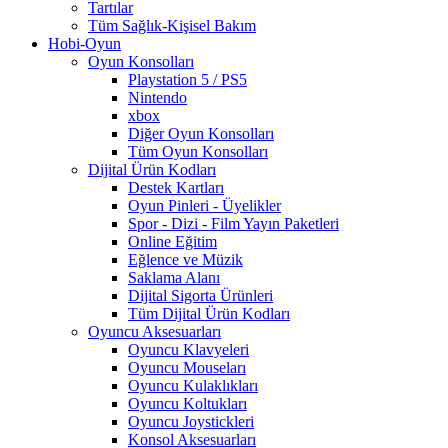
Tartılar
Tüm Sağlık-Kişisel Bakım
Hobi-Oyun
Oyun Konsolları
Playstation 5 / PS5
Nintendo
xbox
Diğer Oyun Konsolları
Tüm Oyun Konsolları
Dijital Ürün Kodları
Destek Kartları
Oyun Pinleri - Üyelikler
Spor - Dizi - Film Yayın Paketleri
Online Eğitim
Eğlence ve Müzik
Saklama Alanı
Dijital Sigorta Ürünleri
Tüm Dijital Ürün Kodları
Oyuncu Aksesuarları
Oyuncu Klavyeleri
Oyuncu Mouseları
Oyuncu Kulaklıkları
Oyuncu Koltukları
Oyuncu Joystickleri
Konsol Aksesuarları