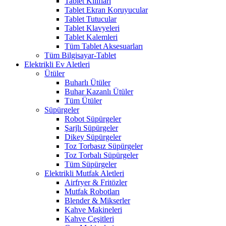
Tablet Kılıfları
Tablet Ekran Koruyucular
Tablet Tutucular
Tablet Klavyeleri
Tablet Kalemleri
Tüm Tablet Aksesuarları
Tüm Bilgisayar-Tablet
Elektrikli Ev Aletleri
Ütüler
Buharlı Ütüler
Buhar Kazanlı Ütüler
Tüm Ütüler
Süpürgeler
Robot Süpürgeler
Şarjlı Süpürgeler
Dikey Süpürgeler
Toz Torbasız Süpürgeler
Toz Torbalı Süpürgeler
Tüm Süpürgeler
Elektrikli Mutfak Aletleri
Airfryer & Fritözler
Mutfak Robotları
Blender & Mikserler
Kahve Makineleri
Kahve Çeşitleri