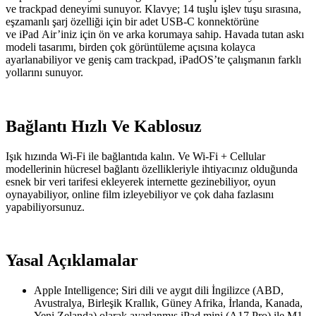
ve trackpad deneyimi sunuyor. Klavye; 14 tuşlu işlev tuşu sırasına,
eşzamanlı şarj özelliği için bir adet USB‑C konnektörüne
ve iPad Air’iniz için ön ve arka korumaya sahip. Havada tutan askı
modeli tasarımı, birden çok görüntüleme açısına kolayca
ayarlanabiliyor ve geniş cam trackpad, iPadOS’te çalışmanın farklı
yollarını sunuyor.
Bağlantı Hızlı Ve Kablosuz
Işık hızında Wi-Fi ile bağlantıda kalın. Ve Wi‑Fi + Cellular
modellerinin hücresel bağlantı özellikleriyle ihtiyacınız olduğunda
esnek bir veri tarifesi ekleyerek internette gezinebiliyor, oyun
oynayabiliyor, online film izleyebiliyor ve çok daha fazlasını
yapabiliyorsunuz.
Yasal Açıklamalar
Apple Intelligence; Siri dili ve aygıt dili İngilizce (ABD,
Avustralya, Birleşik Krallık, Güney Afrika, İrlanda, Kanada,
Yeni Zelanda) olarak ayarlanmış iPad mini (A17 Pro) ile M1