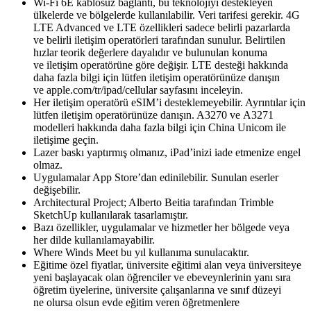
Wi‑Fi 6E kablosuz bağlantı, bu teknolojiyi destekleyen
ülkelerde ve bölgelerde kullanılabilir. Veri tarifesi gerekir. 4G
LTE Advanced ve LTE özellikleri sadece belirli pazarlarda
ve belirli iletişim operatörleri tarafından sunulur. Belirtilen
hızlar teorik değerlere dayalıdır ve bulunulan konuma
ve iletişim operatörüne göre değişir. LTE desteği hakkında
daha fazla bilgi için lütfen iletişim operatörünüze danışın
ve apple.com/tr/ipad/cellular sayfasını inceleyin.
Her iletişim operatörü eSIM’i desteklemeyebilir. Ayrıntılar için
lütfen iletişim operatörünüze danışın. A3270 ve A3271
modelleri hakkında daha fazla bilgi için China Unicom ile
iletişime geçin.
Lazer baskı yaptırmış olmanız, iPad’inizi iade etmenize engel
olmaz.
Uygulamalar App Store’dan edinilebilir. Sunulan eserler
değişebilir.
Architectural Project; Alberto Beitia tarafından Trimble
SketchUp kullanılarak tasarlamıştır.
Bazı özellikler, uygulamalar ve hizmetler her bölgede veya
her dilde kullanılamayabilir.
Where Winds Meet bu yıl kullanıma sunulacaktır.
Eğitime özel fiyatlar, üniversite eğitimi alan veya üniversiteye
yeni başlayacak olan öğrenciler ve ebeveynlerinin yanı sıra
öğretim üyelerine, üniversite çalışanlarına ve sınıf düzeyi
ne olursa olsun evde eğitim veren öğretmenlere