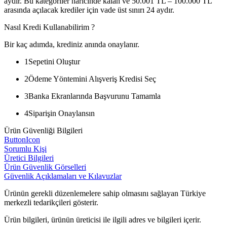
aydır. Bu kategoriler haricinde kalan ve 50.001 TL – 100.000 TL
arasında açılacak krediler için vade üst sınırı 24 aydır.
Nasıl Kredi Kullanabilirim ?
Bir kaç adımda, krediniz anında onaylanır.
1
Sepetini Oluştur
2
Ödeme Yöntemini Alışveriş Kredisi Seç
3
Banka Ekranlarında Başvurunu Tamamla
4
Siparişin Onaylansın
Ürün Güvenliği Bilgileri
ButtonIcon
Sorumlu Kişi
Üretici Bilgileri
Ürün Güvenlik Görselleri
Güvenlik Açıklamaları ve Kılavuzlar
Ürünün gerekli düzenlemelere sahip olmasını sağlayan Türkiye
merkezli tedarikçileri gösterir.
Ürün bilgileri, ürünün üreticisi ile ilgili adres ve bilgileri içerir.