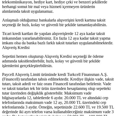
telekomünikasyon, hediye kart, hediye çeki ve benzeri şekillerde
herhangi somut bir mal veya hizmeti içermeyen ürünlerin
alımlarında taksit uygulanamaz.
Anlaşmalı olduğumuz bankalarla alışverişini kredi kartına taksit
seçeneği ile hızlı, kolay ve güvenli bir şekilde tamamlayabilirsin.
Ticari kredi kartları ile yapılan alışverişlerde 12 aya kadar taksit
imkanından yararlanabilirsiniz. En fazla 12 aya kadar taksit yapma
imkanı olsa da banka bazlı farklı taksit tutarları uygulanabilmektedir.
Alışveriş Kredisi
Sepetini hemen oluşturup Alışveriş Kredisi seçeneği ile ödeme
adımında taksitlendirebilir, hızlı, kolay ve güvenli bir şekilde
işlemlerini gerçekleştirebilirsin.
Paycell Alışveriş Limiti ürününde kredi Turkcell Finansman A.Ş.
(Financell) tarafından tahsis edilmektedir. Krediye ilişkin vade, taksit
tutarı, taksit adedi ve faiz oranı Financell tarafından belirlenir. Vade
ve taksit tutarları tek bir ürün üzerinden hesaplanmış olup sepetteki
tutar üzerinden değişiklik gösterebilir. Maksimum vade
bilgisayarlarda 12, tabletlerde 6 aydır. 20.000 TL ve altındaki cep
telefonlarında maksimum vade 12 ay, 20.000 TL üzerindeki cep
telefonlarında 3 aydır. Örneğin, sepetinizde 22.600 TL ve 19.500 TL
değerinde iki ayrı telefon varsa kullanabileceğiniz maksimum vade 3