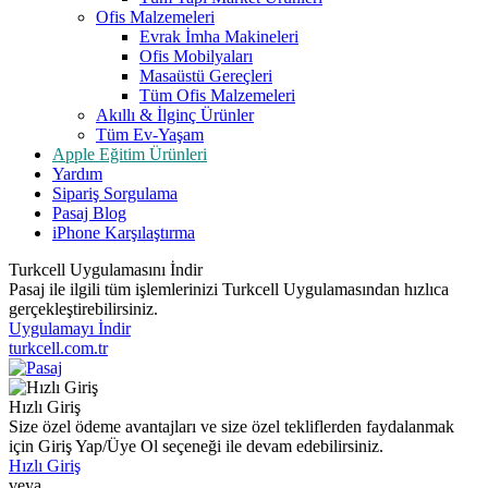
Ofis Malzemeleri
Evrak İmha Makineleri
Ofis Mobilyaları
Masaüstü Gereçleri
Tüm Ofis Malzemeleri
Akıllı & İlginç Ürünler
Tüm Ev-Yaşam
Apple Eğitim Ürünleri
Yardım
Sipariş Sorgulama
Pasaj Blog
iPhone Karşılaştırma
Turkcell Uygulamasını İndir
Pasaj ile ilgili tüm işlemlerinizi Turkcell Uygulamasından hızlıca
gerçekleştirebilirsiniz.
Uygulamayı İndir
turkcell.com.tr
Hızlı Giriş
Size özel ödeme avantajları ve size özel tekliflerden faydalanmak
için Giriş Yap/Üye Ol seçeneği ile devam edebilirsiniz.
Hızlı Giriş
veya