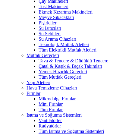
Çay Makineleri
Tost Makineleri
Ekmek Kızartma Makineleri
Meyve Sıkacakları
Pişiriciler
Su Isıtıcıları
Su Sebilleri
Su Arıtma Cihazları
Teknolojik Mutfak Aletleri
Tüm Elektrikli Mutfak Aletleri
Mutfak Gereçleri
Tava & Tencere & Düdüklü Tencere
Çatal & Kaşık & Bıçak Takımları
Yemek Hazırlık Gereçleri
Tüm Mutfak Gereçleri
Yapı Aletleri
Hava Temizleme Cihazları
Fırınlar
Mikrodalga Fırınlar
Mini Fırınlar
Tüm Fırınlar
Isıtma ve Soğutma Sistemleri
Vantilatörler
Radyatörler
Tüm Isıtma ve Soğutma Sistemleri