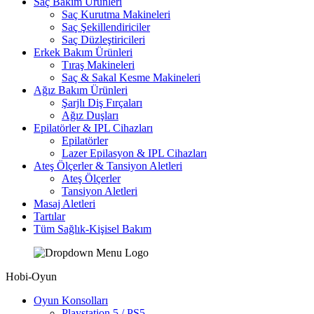
Saç Bakım Ürünleri
Saç Kurutma Makineleri
Saç Şekillendiriciler
Saç Düzleştiricileri
Erkek Bakım Ürünleri
Tıraş Makineleri
Saç & Sakal Kesme Makineleri
Ağız Bakım Ürünleri
Şarjlı Diş Fırçaları
Ağız Duşları
Epilatörler & IPL Cihazları
Epilatörler
Lazer Epilasyon & IPL Cihazları
Ateş Ölçerler & Tansiyon Aletleri
Ateş Ölçerler
Tansiyon Aletleri
Masaj Aletleri
Tartılar
Tüm Sağlık-Kişisel Bakım
Hobi-Oyun
Oyun Konsolları
Playstation 5 / PS5