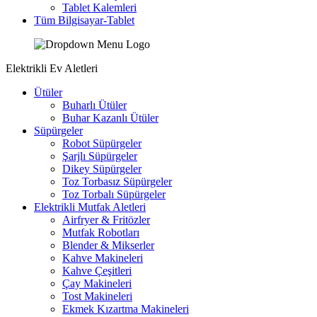
Tablet Kalemleri
Tüm Bilgisayar-Tablet
Elektrikli Ev Aletleri
Ütüler
Buharlı Ütüler
Buhar Kazanlı Ütüler
Süpürgeler
Robot Süpürgeler
Şarjlı Süpürgeler
Dikey Süpürgeler
Toz Torbasız Süpürgeler
Toz Torbalı Süpürgeler
Elektrikli Mutfak Aletleri
Airfryer & Fritözler
Mutfak Robotları
Blender & Mikserler
Kahve Makineleri
Kahve Çeşitleri
Çay Makineleri
Tost Makineleri
Ekmek Kızartma Makineleri