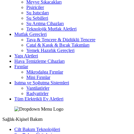
Meyve Sıkacakları
Pişiriciler
Su Isıtıcıları
Su Sebilleri
Su Arıtma Cihazları
Teknolojik Mutfak Aletleri
Mutfak Gereçleri
Tava & Tencere & Düdüklü Tencere
Çatal & Kaşık & Bıçak Takımları
Yemek Hazırlık Gereçleri
Yapı Aletleri
Hava Temizleme Cihazları
Fırınlar
Mikrodalga Fırınlar
Mini Fırınlar
Isıtma ve Soğutma Sistemleri
Vantilatörler
Radyatörler
Tüm Elektrikli Ev Aletleri
Sağlık-Kişisel Bakım
Cilt Bakım Teknolojileri