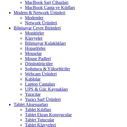
MacBook Şarj Cihazları
MacBook Çanta ve Kılıfları
Modem & Network Ürünleri
Modemler
Network Ürünleri
Bilgisayar Çevre Birimleri
Monitörler
Klavyeler
BiIgisayar Kulaklıkları
Hoparlörler
Mouselar
Mouse Padleri
Dönüştürücüler
Soğutucu & Yükselticiler
Webcam Ürünleri
Kablolar
Laptop Çantaları
UPS & Güç Kaynakları
Yazıcılar
Yazıcı Sarf Ürünleri
Tablet Aksesuarları
Tablet Kılıfları
Tablet Ekran Koruyucular
Tablet Tutucular
Tablet Klavyeleri