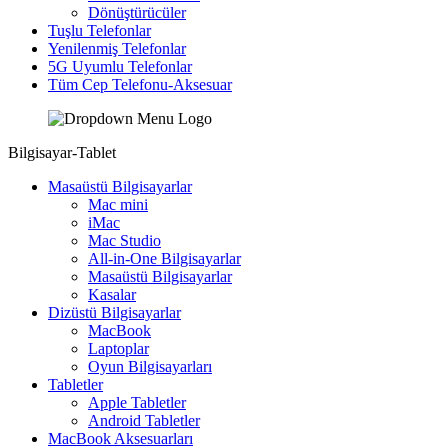
Dönüştürücüler
Tuşlu Telefonlar
Yenilenmiş Telefonlar
5G Uyumlu Telefonlar
Tüm Cep Telefonu-Aksesuar
Bilgisayar-Tablet
Masaüstü Bilgisayarlar
Mac mini
iMac
Mac Studio
All-in-One Bilgisayarlar
Masaüstü Bilgisayarlar
Kasalar
Dizüstü Bilgisayarlar
MacBook
Laptoplar
Oyun Bilgisayarları
Tabletler
Apple Tabletler
Android Tabletler
MacBook Aksesuarları