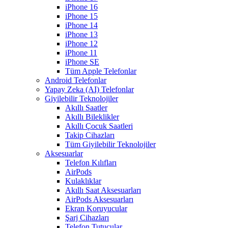
iPhone 16
iPhone 15
iPhone 14
iPhone 13
iPhone 12
iPhone 11
iPhone SE
Tüm Apple Telefonlar
Android Telefonlar
Yapay Zeka (AI) Telefonlar
Giyilebilir Teknolojiler
Akıllı Saatler
Akıllı Bileklikler
Akıllı Çocuk Saatleri
Takip Cihazları
Tüm Giyilebilir Teknolojiler
Aksesuarlar
Telefon Kılıfları
AirPods
Kulaklıklar
Akıllı Saat Aksesuarları
AirPods Aksesuarları
Ekran Koruyucular
Şarj Cihazları
Telefon Tutucular