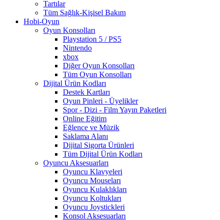
Tartılar
Tüm Sağlık-Kişisel Bakım
Hobi-Oyun
Oyun Konsolları
Playstation 5 / PS5
Nintendo
xbox
Diğer Oyun Konsolları
Tüm Oyun Konsolları
Dijital Ürün Kodları
Destek Kartları
Oyun Pinleri - Üyelikler
Spor - Dizi - Film Yayın Paketleri
Online Eğitim
Eğlence ve Müzik
Saklama Alanı
Dijital Sigorta Ürünleri
Tüm Dijital Ürün Kodları
Oyuncu Aksesuarları
Oyuncu Klavyeleri
Oyuncu Mouseları
Oyuncu Kulaklıkları
Oyuncu Koltukları
Oyuncu Joystickleri
Konsol Aksesuarları