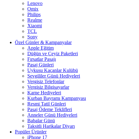
Lenovo
Omix
Philips
Realme
Xiaomi
TCL
Sony
Özel Günler & Kampanyalar
Apple Eğitim
Düğün ve Çeyiz Paketleri
Fırsatlar Pasajı
Pasaj Günleri
Uykusu Kaçanlar Kulübü
Sevgililer Günü Hediyeleri
Vergisiz Telefonlar
Vergisiz Bilgisayarlar
Karne Hediyeleri
Kurban Bayramı Kampanyası
Resmi Tatil Günleri
Pasaj Ödeme Teklifleri
Anneler Günü Hediyeleri
Babalar Günü
Taksitli Harikalar Diyarı
Popüler Ürünler
iPhone 17