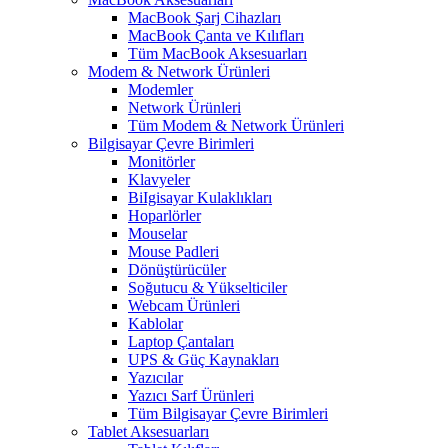
MacBook Şarj Cihazları
MacBook Çanta ve Kılıfları
Tüm MacBook Aksesuarları
Modem & Network Ürünleri
Modemler
Network Ürünleri
Tüm Modem & Network Ürünleri
Bilgisayar Çevre Birimleri
Monitörler
Klavyeler
BiIgisayar Kulaklıkları
Hoparlörler
Mouselar
Mouse Padleri
Dönüştürücüler
Soğutucu & Yükselticiler
Webcam Ürünleri
Kablolar
Laptop Çantaları
UPS & Güç Kaynakları
Yazıcılar
Yazıcı Sarf Ürünleri
Tüm Bilgisayar Çevre Birimleri
Tablet Aksesuarları