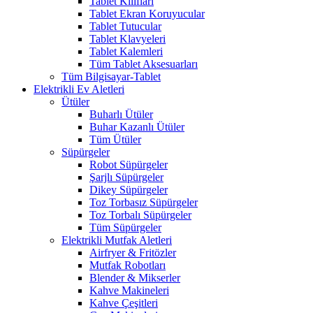
Tablet Kılıfları
Tablet Ekran Koruyucular
Tablet Tutucular
Tablet Klavyeleri
Tablet Kalemleri
Tüm Tablet Aksesuarları
Tüm Bilgisayar-Tablet
Elektrikli Ev Aletleri
Ütüler
Buharlı Ütüler
Buhar Kazanlı Ütüler
Tüm Ütüler
Süpürgeler
Robot Süpürgeler
Şarjlı Süpürgeler
Dikey Süpürgeler
Toz Torbasız Süpürgeler
Toz Torbalı Süpürgeler
Tüm Süpürgeler
Elektrikli Mutfak Aletleri
Airfryer & Fritözler
Mutfak Robotları
Blender & Mikserler
Kahve Makineleri
Kahve Çeşitleri