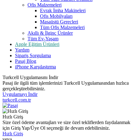
Ofis Malzemeleri
Evrak İmha Makineleri
Ofis Mobilyaları
Masaüstü Gereçleri
Tüm Ofis Malzemeleri
Akıllı & İlginç Ürünler
Tüm Ev-Yaşam
Apple Eğitim Ürünleri
Yardım
Sipariş Sorgulama
Pasaj Blog
iPhone Karşılaştırma
Turkcell Uygulamasını İndir
Pasaj ile ilgili tüm işlemlerinizi Turkcell Uygulamasından hızlıca
gerçekleştirebilirsiniz.
Uygulamayı İndir
turkcell.com.tr
Hızlı Giriş
Size özel ödeme avantajları ve size özel tekliflerden faydalanmak
için Giriş Yap/Üye Ol seçeneği ile devam edebilirsiniz.
Hızlı Giriş
veya