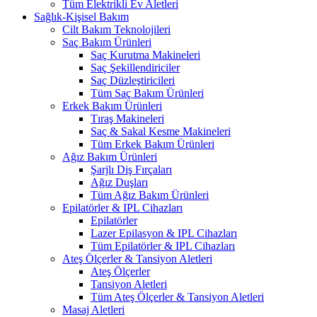
Tüm Elektrikli Ev Aletleri
Sağlık-Kişisel Bakım
Cilt Bakım Teknolojileri
Saç Bakım Ürünleri
Saç Kurutma Makineleri
Saç Şekillendiriciler
Saç Düzleştiricileri
Tüm Saç Bakım Ürünleri
Erkek Bakım Ürünleri
Tıraş Makineleri
Saç & Sakal Kesme Makineleri
Tüm Erkek Bakım Ürünleri
Ağız Bakım Ürünleri
Şarjlı Diş Fırçaları
Ağız Duşları
Tüm Ağız Bakım Ürünleri
Epilatörler & IPL Cihazları
Epilatörler
Lazer Epilasyon & IPL Cihazları
Tüm Epilatörler & IPL Cihazları
Ateş Ölçerler & Tansiyon Aletleri
Ateş Ölçerler
Tansiyon Aletleri
Tüm Ateş Ölçerler & Tansiyon Aletleri
Masaj Aletleri