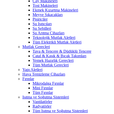
Çay Makineleri
Tost Makineleri
Ekmek Kızartma Makineleri
Meyve Sıkacakları
Pişiriciler
Su Isıtıcıları
Su Sebilleri
Su Arıtma Cihazları
Teknolojik Mutfak Aletleri
Tüm Elektrikli Mutfak Aletleri
Mutfak Gereçleri
Tava & Tencere & Düdüklü Tencere
Çatal & Kaşık & Bıçak Takımları
Yemek Hazırlık Gereçleri
Tüm Mutfak Gereçleri
Yapı Aletleri
Hava Temizleme Cihazları
Fırınlar
Mikrodalga Fırınlar
Mini Fırınlar
Tüm Fırınlar
Isıtma ve Soğutma Sistemleri
Vantilatörler
Radyatörler
Tüm Isıtma ve Soğutma Sistemleri