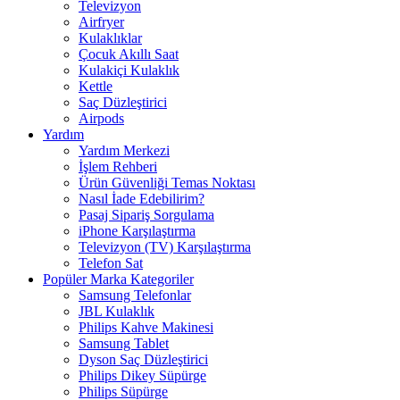
Televizyon
Airfryer
Kulaklıklar
Çocuk Akıllı Saat
Kulakiçi Kulaklık
Kettle
Saç Düzleştirici
Airpods
Yardım
Yardım Merkezi
İşlem Rehberi
Ürün Güvenliği Temas Noktası
Nasıl İade Edebilirim?
Pasaj Sipariş Sorgulama
iPhone Karşılaştırma
Televizyon (TV) Karşılaştırma
Telefon Sat
Popüler Marka Kategoriler
Samsung Telefonlar
JBL Kulaklık
Philips Kahve Makinesi
Samsung Tablet
Dyson Saç Düzleştirici
Philips Dikey Süpürge
Philips Süpürge