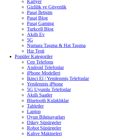
Kariyer
Gizlilik ve Güvenlik
Pasaj İletişim
Pasaj Blog
Pasaj Gaming
Turkcell Blog
Akıllı Ev
5G
Numara Taşıma & Hat Taşıma
Hız Testi
Popüler Kategoriler
Cep Telefonu
Android Telefonlar
iPhone Modelleri
İkinci El / Yenilenmiş Telefonlar
Yenilenmiş iPhone
5G Uyumlu Telefonlar
Akıllı Saatler
Bluetooth Kulaklıklar
Tabletler
Laptop
Oyun Bilgisayarları
Dikey Süpürgeler
Robot Süpürgeler
Kahve Makineleri